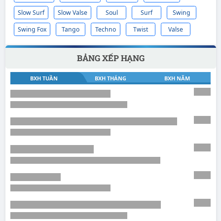
Slow Surf
Slow Valse
Soul
Surf
Swing
Swing Fox
Tango
Techno
Twist
Valse
BẢNG XẾP HẠNG
BXH TUẦN
BXH THÁNG
BXH NĂM