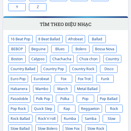
Y
Z
TÌM THEO ĐIỆU NHẠC
16 Beat Pop
8 Beat Ballad
Afrobeat
Ballad
BEBOP
Beguine
Blues
Bolero
Bossa Nova
Boston
Calypso
Chachacha
Chưa chọn
Country
Country Ballad
Country Pop
Country Rock
Disco
Euro Pop
Eurobeat
Fox
Fox Trot
Funk
Habanera
Mambo
March
Metal Ballad
Pasodoble
Polk Pop
Polka
Pop
Pop Ballad
Pop Rock
Quick Step
Rap
Reggaeton
Rock
Rock Ballad
Rock'n'roll
Rumba
Samba
Slow
Slow Ballad
Slow Bolero
Slow Fox
Slow Rock