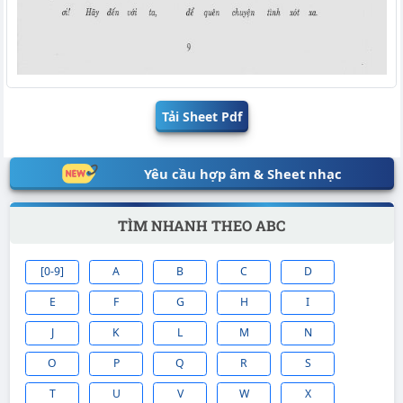
Tải Sheet Pdf
Yêu cầu hợp âm & Sheet nhạc
TÌM NHANH THEO ABC
[0-9]
A
B
C
D
E
F
G
H
I
J
K
L
M
N
O
P
Q
R
S
T
U
V
W
X