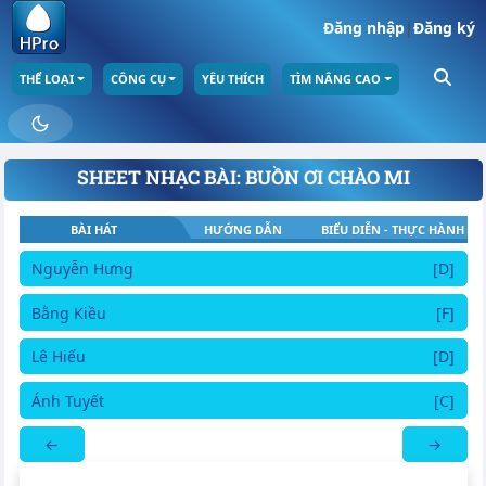
Đăng nhập
|
Đăng ký
THỂ LOẠI
CÔNG CỤ
YÊU THÍCH
TÌM NÂNG CAO
SHEET NHẠC BÀI: BUỒN ƠI CHÀO MI
BÀI HÁT
HƯỚNG DẪN
BIỂU DIỄN - THỰC HÀNH
Nguyễn Hưng
[D]
Bằng Kiều
[F]
Lê Hiếu
[D]
Ánh Tuyết
[C]
←
→