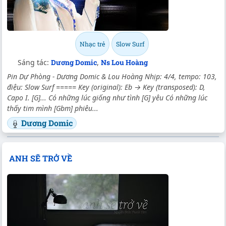
Nhạc trẻ
Slow Surf
Sáng tác:
Dương Domic
,
Ns Lou Hoàng
Pin Dự Phòng - Dương Domic & Lou Hoàng Nhịp: 4/4, tempo: 103,
điệu: Slow Surf ===== Key (original): Eb → Key (transposed): D,
Capo I. [G]... Có những lúc giống như tình [G] yêu Có những lúc
thấy tim mình [Gbm] phiêu...
Dương Domic
ANH SẼ TRỞ VỀ