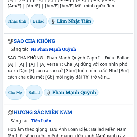
[Am/E] | [Am/E] | [Am/E] [Am/E] Một mình giữa đêm...
Lâm Nhật Tiến
Nhạc tình
Ballad
SAO CHA KHÔNG
Sáng tác:
Ns Phan Mạnh Quỳnh
SAO CHA KHÔNG - Phan Mạnh Quỳnh Capo I. - Điệu: Ballad
[A] | [A] | [A] | [A] Verse 1: Cha [A] đứng với con nhìn phố
xa xa Dặn [E] con ra sao cứ [Gbm] luôn mỉm cười Như [Bm]
cách cha dấu mệt [Gb] mỏi ngày dài Thì trở về n...
Phan Mạnh Quỳnh
Cha Mẹ
Ballad
HƯƠNG SẮC MIỀN NAM
Sáng tác:
Tiến Luân
Hợp âm theo giọng: Lưu Ánh Loan Điệu: Ballad Miền Nam
[Em] tôi sông nước mênh mang, dừa xanh [Am] xanh cây