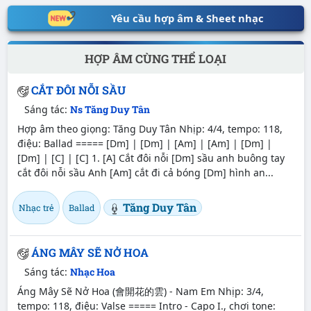
Yêu cầu hợp âm & Sheet nhạc
HỢP ÂM CÙNG THỂ LOẠI
CẮT ĐÔI NỖI SẦU
Sáng tác:
Ns Tăng Duy Tân
Hợp âm theo giọng: Tăng Duy Tân Nhịp: 4/4, tempo: 118,
điệu: Ballad ===== [Dm] | [Dm] | [Am] | [Am] | [Dm] |
[Dm] | [C] | [C] 1. [A] Cắt đôi nỗi [Dm] sầu anh buông tay
cắt đôi nỗi sầu Anh [Am] cắt đi cả bóng [Dm] hình an...
Tăng Duy Tân
Nhạc trẻ
Ballad
ÁNG MÂY SẼ NỞ HOA
Sáng tác:
Nhạc Hoa
Áng Mây Sẽ Nở Hoa (會開花的雲) - Nam Em Nhịp: 3/4,
tempo: 118, điệu: Valse ===== Intro - Capo I., chơi tone: