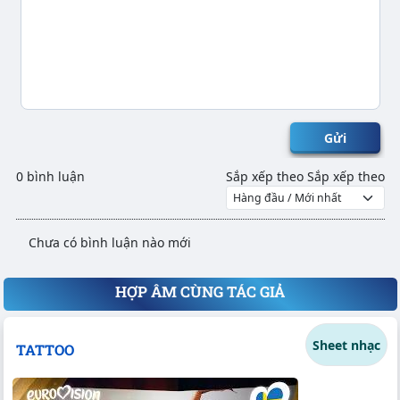
Gửi
0 bình luận
Sắp xếp theo
Sắp xếp theo
Chưa có bình luận nào mới
HỢP ÂM CÙNG TÁC GIẢ
Sheet nhạc
TATTOO