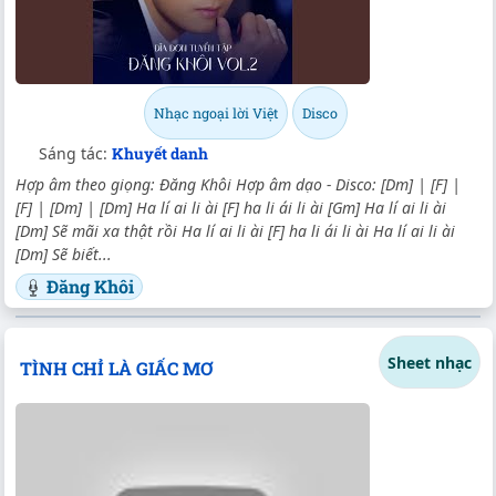
Nhạc ngoại lời Việt
Disco
Sáng tác:
Khuyết danh
Hợp âm theo giọng: Đăng Khôi Hợp âm dạo - Disco: [Dm] | [F] |
[F] | [Dm] | [Dm] Ha lí ai li ài [F] ha li ái li ài [Gm] Ha lí ai li ài
[Dm] Sẽ mãi xa thật rồi Ha lí ai li ài [F] ha li ái li ài Ha lí ai li ài
[Dm] Sẽ biết...
Đăng Khôi
Sheet nhạc
TÌNH CHỈ LÀ GIẤC MƠ