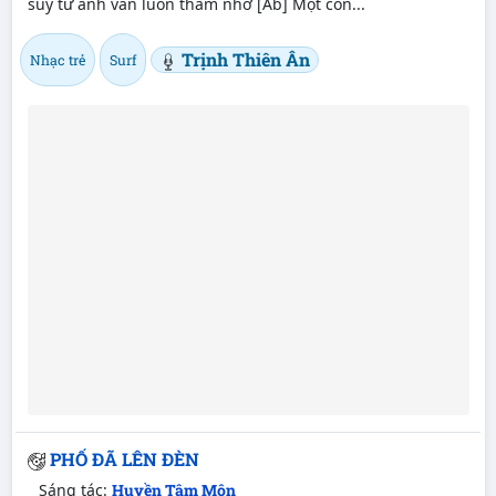
suy tư anh vẫn luôn thầm nhớ [Ab] Một con...
Trịnh Thiên Ân
Nhạc trẻ
Surf
PHỐ ĐÃ LÊN ĐÈN
Sáng tác:
Huyền Tâm Môn