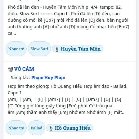
Phố đã lên đèn - Huyền Tâm Môn Nhịp: 4/4, tempo: 82,
điệu: Slow Surf ===== Capo I.: Phố đã lên [D] đèn, con
đường có môi kề [Gb7] môi Phố đã lên [D] đèn, bên người
anh thương anh [A] nhớ anh [D] mong Có nhạc bên [Em7]
cạ...
Huyền Tâm Môn
Nhạc trẻ
Slow Surf
VÔ CẢM
Sáng tác:
Phạm Huy Phục
Hợp âm theo giọng: Hồ Quang Hiếu Hợp âm dạo - Ballad,
Capo I.:
[Am] | [Am] | [F] | [Am7] | [F] | [C] | [Dm7] | [G] | [G]
[C] Từng giờ từng giây từng [Em] phút Cứ trôi qua
âm [Am] thầm anh thấy [Em] nhớ em Nhớ ámh [F] mắt...
Hồ Quang Hiếu
Nhạc trẻ
Ballad