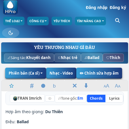
Đăng nhập
|
Đăng ký
THỂ LOẠI
CÔNG CỤ
YÊU THÍCH
TÌM NÂNG CAO
YÊU THƯƠNG NHAU GÌ ĐÂU
Sáng tác:
Khuyết danh
Nhạc trẻ
Ballad
Thích
Phiên bản (Ca sĩ)
Nhạc - Video
✏️ Chỉnh sửa hợp âm
TRAN Imrich
Tone gốc:
Em
Chords
Lyrics
N
Hợp âm theo giọng:
Du Thiên
Điệu:
Ballad