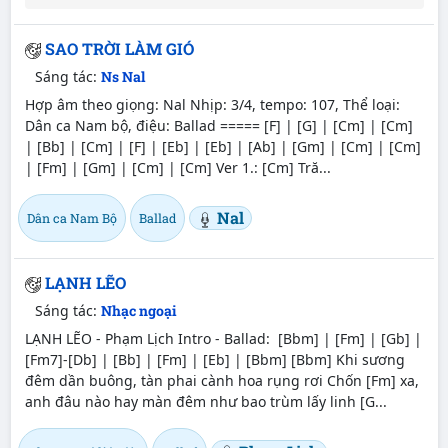
SAO TRỜI LÀM GIÓ
Sáng tác:
Ns Nal
Hợp âm theo giọng: Nal Nhịp: 3/4, tempo: 107, Thể loại:
Dân ca Nam bộ, điệu: Ballad ===== [F] | [G] | [Cm] | [Cm]
| [Bb] | [Cm] | [F] | [Eb] | [Eb] | [Ab] | [Gm] | [Cm] | [Cm]
| [Fm] | [Gm] | [Cm] | [Cm] Ver 1.: [Cm] Tră...
Nal
Dân ca Nam Bộ
Ballad
LẠNH LẼO
Sáng tác:
Nhạc ngoại
LẠNH LẼO - Phạm Lịch Intro - Ballad: [Bbm] | [Fm] | [Gb] |
[Fm7]-[Db] | [Bb] | [Fm] | [Eb] | [Bbm] [Bbm] Khi sương
đêm dần buông, tàn phai cành hoa rụng rơi Chốn [Fm] xa,
anh đâu nào hay màn đêm như bao trùm lấy linh [G...