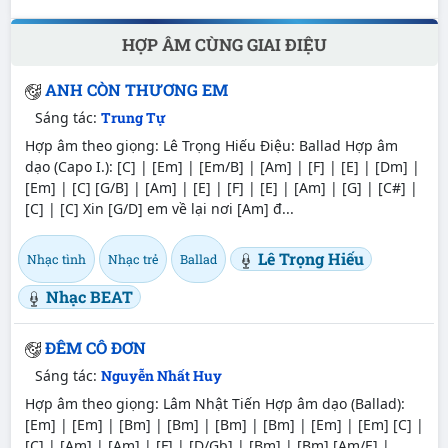
HỢP ÂM CÙNG GIAI ĐIỆU
ANH CÒN THƯƠNG EM
Sáng tác:
Trung Tự
Hợp âm theo giọng: Lê Trọng Hiếu Điệu: Ballad Hợp âm
dạo (Capo I.): [C] | [Em] | [Em/B] | [Am] | [F] | [E] | [Dm] |
[Em] | [C] [G/B] | [Am] | [E] | [F] | [E] | [Am] | [G] | [C#] |
[C] | [C] Xin [G/D] em về lại nơi [Am] đ...
Lê Trọng Hiếu
Nhạc tình
Nhạc trẻ
Ballad
Nhạc BEAT
ĐÊM CÔ ĐƠN
Sáng tác:
Nguyễn Nhất Huy
Hợp âm theo giọng: Lâm Nhật Tiến Hợp âm dạo (Ballad):
[Em] | [Em] | [Bm] | [Bm] | [Bm] | [Bm] | [Em] | [Em] [C] |
[C] | [Am] | [Am] | [F] | [D/Gb] | [Bm] | [Bm] [Am/E] |