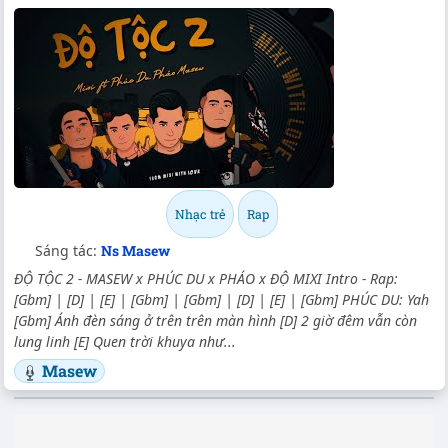
Nhạc trẻ
Rap
Sáng tác:
Ns Masew
ĐỘ TỘC 2 - MASEW x PHÚC DU x PHÁO x ĐỘ MIXI Intro - Rap:
[Gbm] | [D] | [E] | [Gbm] | [Gbm] | [D] | [E] | [Gbm] PHÚC DU: Yah
[Gbm] Ánh đèn sáng ở trên trên màn hình [D] 2 giờ đêm vẫn còn
lung linh [E] Quen trời khuya như...
Masew