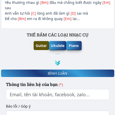
Yêu thương nhau gì
[Bm]
đâu mà chẳng biết được ngày
[Em]
sau
Anh vẫn tự hỏi
[C]
lòng anh đã làm gì
[D]
sai mà
Để cho
[Bm]
em ra đi không quay
[Em]
lại...
Phần nội dung
THẾ BẤM CÁC LOẠI NHẠC CỤ
Guitar
Ukulele
Piano
BÌNH LUẬN
Thông tin liên hệ của bạn
(*)
Báo lỗi / Góp ý