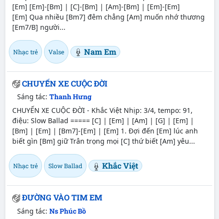
[Em] [Em]-[Bm] | [C]-[Bm] | [Am]-[Bm] | [Em]-[Em]
[Em] Qua nhiều [Bm7] đêm chẳng [Am] muốn nhớ thương
[Em7/B] người...
Nam Em
Nhạc trẻ
Valse
CHUYẾN XE CUỘC ĐỜI
Sáng tác:
Thanh Hưng
CHUYẾN XE CUỘC ĐỜI - Khắc Việt Nhịp: 3/4, tempo: 91,
điệu: Slow Ballad ===== [C] | [Em] | [Am] | [G] | [Em] |
[Bm] | [Em] | [Bm7]-[Em] | [Em] 1. Đợi đến [Em] lúc anh
biết gìn [Bm] giữ Trân trọng mọi [C] thứ biết [Am] yêu...
Khắc Việt
Nhạc trẻ
Slow Ballad
ĐƯỜNG VÀO TIM EM
Sáng tác:
Ns Phúc Bồ