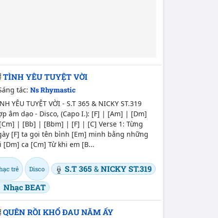
TÌNH YÊU TUYỆT VỜI
Sáng tác:
Ns Rhymastic
ÌNH YÊU TUYỆT VỜI - S.T 365 & NICKY ST.319
p âm dạo - Disco, (Capo I.): [F] | [Am] | [Dm]
[Cm] | [Bb] | [Bbm] | [F] | [C] Verse 1: Từng
gày [F] ta gọi tên bình [Em] minh bằng những
i [Dm] ca [Cm] Từ khi em [B...
S.T 365
&
NICKY ST.319
hạc trẻ
Disco
Nhạc BEAT
QUÊN RỒI KHỔ ĐAU NĂM ẤY