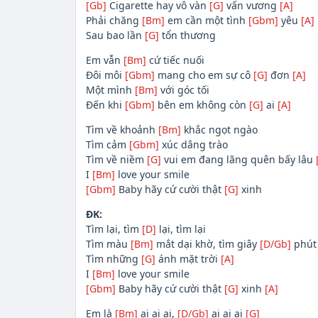
[Gb]
Cigarette hay vô vàn
[G]
vấn vương
[A]
Phải chăng
[Bm]
em cần một tình
[Gbm]
yêu
[A]
Sau bao lần
[G]
tổn thương
Em vẫn
[Bm]
cứ tiếc nuối
Đôi môi
[Gbm]
mang cho em sự cô
[G]
đơn
[A]
Một mình
[Bm]
với góc tối
Đến khi
[Gbm]
bên em không còn
[G]
ai
[A]
Tìm về khoảnh
[Bm]
khắc ngọt ngào
Tìm cảm
[Gbm]
xúc dâng trào
Tìm về niềm
[G]
vui em đang lãng quên bấy lâu
I
[Bm]
love your smile
[Gbm]
Baby hãy cứ cười thật
[G]
xinh
ĐK:
Tìm lại, tìm
[D]
lại, tìm lại
Tìm màu
[Bm]
mắt dại khờ, tìm giây
[D/Gb]
phút
Tìm những
[G]
ánh mặt trời
[A]
I
[Bm]
love your smile
[Gbm]
Baby hãy cứ cười thật
[G]
xinh
[A]
Em là
[Bm]
ai ai ai,
[D/Gb]
ai ai ai
[G]