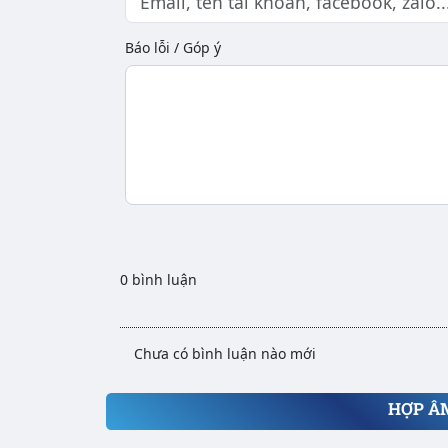
Báo lỗi / Góp ý
0 bình luận
Chưa có bình luận nào mới
HỢP Â