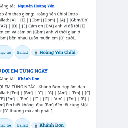
Sáng tác:
Nguyễn Hoàng Yến
p âm theo giọng: Hoàng Yến Chibi Intro -
llad: [A] | [E] | [Gbm] [Dbm] | [A] | [Gbm/Db]
[A7] | [D] | [E] Cảm ơn [D/A] anh vì đã tới [E]
ên em Và cảm ơn [Gbm] anh Vì thời gian ở
Dbm] bên nhau Luôn muốn em [D] cười...
Hoàng Yến Chibi
hạc trẻ
Ballad
ĐỢI EM TỪNG NGÀY
Sáng tác:
Khánh Đơn
ỢI EM TỪNG NGÀY - Khánh Đơn Hợp âm dạo -
llad: [Em] | [Bm] | [C] | [G] | [Am] | [Em] | [C]
[B] [Em] | [Bm] | [C] | [G] | [Am] | [Em] | [B] |
Em] Em biết không, đau [Bm] đến tột cùng Một
t [D] thương mà anh phải [...
Khánh Đơn
hạc trẻ
Ballad