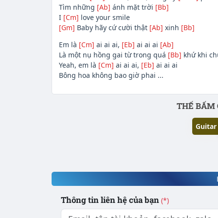
Tìm những
[Ab]
ánh mặt trời
[Bb]
I
[Cm]
love your smile
[Gm]
Baby hãy cứ cười thật
[Ab]
xinh
[Bb]
Em là
[Cm]
ai ai ai,
[Eb]
ai ai ai
[Ab]
Là một nụ hồng gai từ trong quá
[Bb]
khứ khi ch
Yeah, em là
[Cm]
ai ai ai,
[Eb]
ai ai ai
Bông hoa không bao giờ phai ...
Phần nội dung
THẾ BẤM 
Guitar
Thông tin liên hệ của bạn
(*)