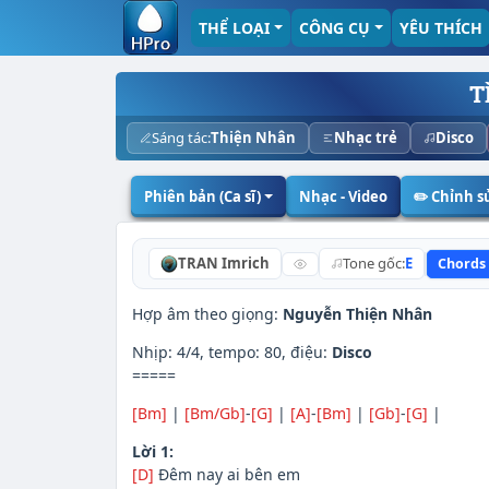
THỂ LOẠI
CÔNG CỤ
YÊU THÍCH
T
Sáng tác:
Thiện Nhân
Nhạc trẻ
Disco
Phiên bản (Ca sĩ)
Nhạc - Video
✏️ Chỉnh 
TRAN Imrich
Tone gốc:
E
Chords
Hợp âm theo giọng:
Nguyễn Thiện Nhân
Nhịp: 4/4, tempo: 80, điệu:
Disco
=====
[Bm]
|
[Bm/Gb]
-
[G]
|
[A]
-
[Bm]
|
[Gb]
-
[G]
|
Lời 1:
[D]
Đêm nay ai bên em