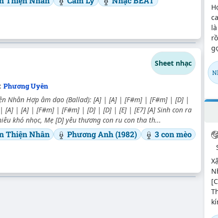
n Thiện Nhân
Cẩm Ly
Nhạc BEAT
H
ca
là
rồ
gọ
Sheet nhạc
N
:
Phương Uyên
ện Nhân Hợp âm dạo (Ballad): [A] | [A] | [F#m] | [F#m] | [D] |
 | [A] | [A] | [F#m] | [F#m] | [D] | [D] | [E] | [E7] [A] Sinh con ra
iêu khó nhọc, Mẹ [D] yêu thương con ru con tha th...
n Thiện Nhân
Phương Anh (1982)
3 con mèo
X
Nh
[C
T
kí