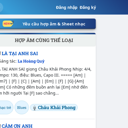
Đăng nhập
|
Đăng ký
Yêu cầu hợp âm & Sheet nhạc
HỢP ÂM CÙNG THỂ LOẠI
LÀ TẠI ANH SAI
Sáng tác:
La Hoàng Quý
À TẠI ANH SAI giọng Châu Khải Phong Nhịp: 4/4,
mpo: 130, điệu: Blues, Capo III. ===== [Am] |
m7] | [F] | [C] | [Am] | [Em] | [F] | [G]-[Am]
Am] Có những đêm buồn anh lại [Em] nhớ đến
 hỡi người Tại [F] sao chẳng...
Châu Khải Phong
hạc trẻ
Blues
CẢM ƠN ANH