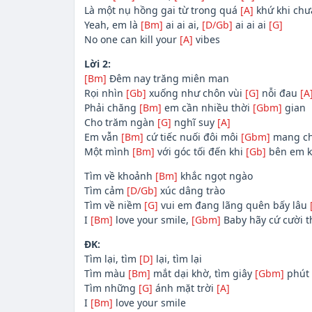
Là một nụ hồng gai từ trong quá
[A]
khứ khi chư
Yeah, em là
[Bm]
ai ai ai,
[D/Gb]
ai ai ai
[G]
No one can kill your
[A]
vibes
Lời 2:
[Bm]
Đêm nay trăng miên man
Rọi nhìn
[Gb]
xuống như chôn vùi
[G]
nỗi đau
[A
Phải chăng
[Bm]
em cần nhiều thời
[Gbm]
gian
Cho trăm ngàn
[G]
nghĩ suy
[A]
Em vẫn
[Bm]
cứ tiếc nuối đôi môi
[Gbm]
mang ch
Một mình
[Bm]
với góc tối đến khi
[Gb]
bên em k
Tìm về khoảnh
[Bm]
khắc ngọt ngào
Tìm cảm
[D/Gb]
xúc dâng trào
Tìm về niềm
[G]
vui em đang lãng quên bấy lâu
I
[Bm]
love your smile,
[Gbm]
Baby hãy cứ cười t
ĐK:
Tìm lại, tìm
[D]
lại, tìm lại
Tìm màu
[Bm]
mắt dại khờ, tìm giây
[Gbm]
phút
Tìm những
[G]
ánh mặt trời
[A]
I
[Bm]
love your smile