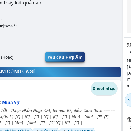
m thấy kết quả nào
t.
@#$%^&*?).
Yêu cầu Hợp Âm
(Hoặc)
N
[A
ÂM CÙNG CA SĨ
[
mì
ai
Sheet nhạc
N
:
Minh Vy
ÔI - Thiện Nhân Nhịp: 4/4, tempo: 67, điệu: Slow Rock =====
ăn I,): [C] | [C] | [C] | [C] | [C] | [C] | [Am] | [Am] | [F] [F] |
] | [C] | [Am] | [Am] | [F] | [G] [C] | [C] | [C] | ...