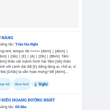
NÀNG
Sáng tác:
Trần Gia Nghi
hịp:4/4, tempo: 66 ===== [Abm] | [Abm] |
bm] | [Gb] | [E] | [A] | [Db] | [Bbm] Tấm
Abm] thân với mảnh hình hài Tấm [Gb] thân
nh với canh dài Đã [E] dâng tặng ai, chờ ai, vì
 Mà [D/Gb] ta vẫn hoài mong? Để [Abm]...
Nghi
hạc trẻ
Slow Surf
ĐIỀU HOANG ĐƯỜNG NHẤT
Sáng tác:
Đỗ Bảo