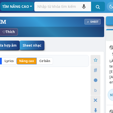
TÌM NÂNG CAO
ÌM
♬ SHEET
Thích
sửa hợp âm
Sheet nhạc
L
Lyrics
Nâng cao
Cơ bản
te
[E
[
em
N