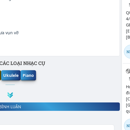
Q
4/
Gb
[E
ưa vụn vỡ
[B
N
CÁC LOẠI NHẠC CỤ
Ukulele
Piano
Hợ
đ
[
[
BÌNH LUẬN
qu
N