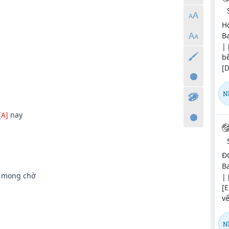
Hợ
Ba
| 
b
[
N
[A]
nay
Đ
Ba
 mong chờ
| 
[
vế
N