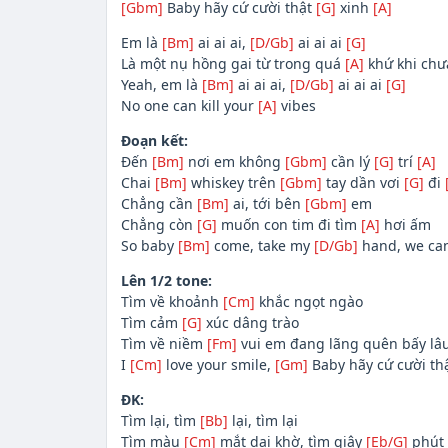
[Gbm]
Baby hãy cứ cười thật
[G]
xinh
[A]
Em là
[Bm]
ai ai ai,
[D/Gb]
ai ai ai
[G]
Là một nụ hồng gai từ trong quá
[A]
khứ khi chư
Yeah, em là
[Bm]
ai ai ai,
[D/Gb]
ai ai ai
[G]
No one can kill your
[A]
vibes
Đoạn kết:
Đến
[Bm]
nơi em không
[Gbm]
cần lý
[G]
trí
[A]
Chai
[Bm]
whiskey trên
[Gbm]
tay dần vơi
[G]
đi
Chẳng cần
[Bm]
ai, tới bên
[Gbm]
em
Chẳng còn
[G]
muốn con tim đi tìm
[A]
hơi ấm
So baby
[Bm]
come, take my
[D/Gb]
hand, we ca
Lên 1/2 tone:
Tìm về khoảnh
[Cm]
khắc ngọt ngào
Tìm cảm
[G]
xúc dâng trào
Tìm về niềm
[Fm]
vui em đang lãng quên bấy lâ
I
[Cm]
love your smile,
[Gm]
Baby hãy cứ cười th
ĐK:
Tìm lại, tìm
[Bb]
lại, tìm lại
Tìm màu
[Cm]
mắt dại khờ, tìm giây
[Eb/G]
phút