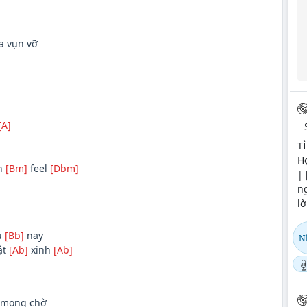
a vụn vỡ
[A]
T
Hợ
n
[Bm]
feel
[Dbm]
| 
n
lờ
u
[Bb]
nay
N
ật
[Ab]
xinh
[Ab]
 mong chờ