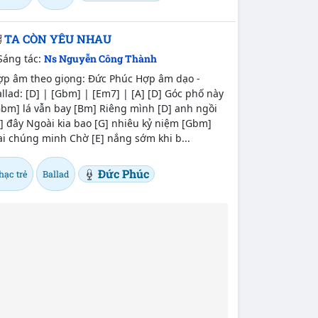
TA CÒN YÊU NHAU
Sáng tác:
Ns Nguyễn Công Thành
ợp âm theo giọng: Đức Phúc Hợp âm dạo -
llad: [D] | [Gbm] | [Em7] | [A] [D] Góc phố này
Gbm] lá vẫn bay [Bm] Riêng mình [D] anh ngồi
] đây Ngoài kia bao [G] nhiêu kỷ niệm [Gbm]
i chúng minh Chờ [E] nắng sớm khi b...
Đức Phúc
hạc trẻ
Ballad