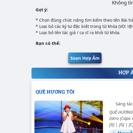
Không tì
Gợi ý:
* Chọn đúng chức năng tìm kiếm theo tên Bài há
* Loại bỏ các ký tự đặc biệt trong từ khóa (VD: !
* Loại bỏ tên tác giả / ca sĩ ra khỏi từ khóa.
Bạn có thể:
Soạn Hợp Âm
HỢP 
QUÊ HƯƠNG TÔI
Sáng tác
QUÊ HƯƠNG T
Intro (Capo ng
[G] | [G] | [C