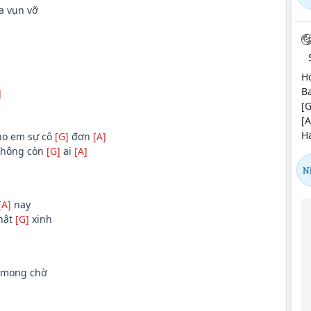
a vụn vỡ
H
Ba
]
[
[A
Ha
o em sự cô
[G]
đơn
[A]
hông còn
[G]
ai
[A]
N
[A]
nay
hật
[G]
xinh
 mong chờ