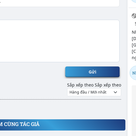
Nh
[
[G
[
ng
Gửi
N
Sắp xếp theo
Sắp xếp theo
M CÙNG TÁC GIẢ