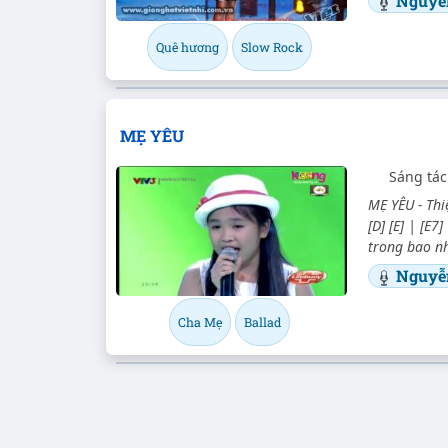
Nguyễ
Quê hương
Slow Rock
MẸ YÊU
Sáng tác
MẸ YÊU - Thi
[D] [E] | [E7]
trong bao nh
Nguyễ
Cha Mẹ
Ballad