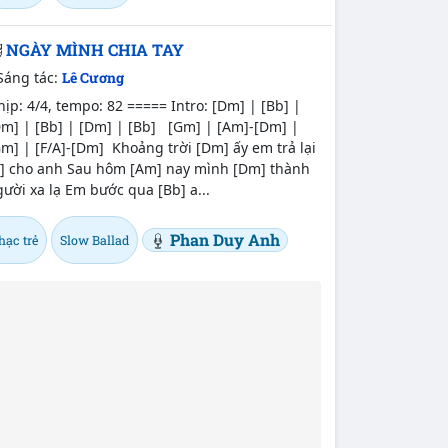
NGÀY MÌNH CHIA TAY
Sáng tác:
Lê Cương
ịp: 4/4, tempo: 82 ===== Intro: [Dm] | [Bb] |
Dm] | [Bb] | [Dm] | [Bb] [Gm] | [Am]-[Dm] |
m] | [F/A]-[Dm] Khoảng trời [Dm] ấy em trả lại
C] cho anh Sau hôm [Am] nay mình [Dm] thành
ười xa lạ Em bước qua [Bb] a...
Phan Duy Anh
hạc trẻ
Slow Ballad