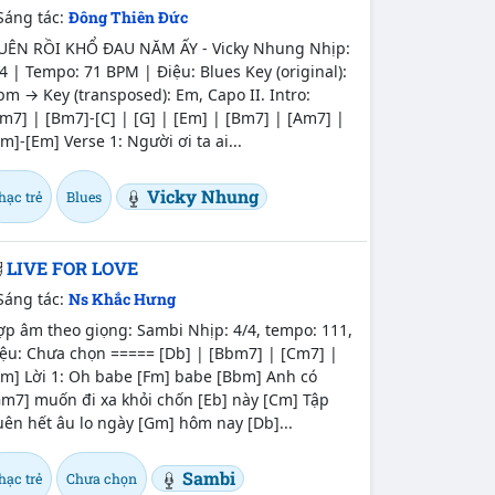
Sáng tác:
Đông Thiên Đức
UÊN RỒI KHỔ ĐAU NĂM ẤY - Vicky Nhung Nhịp:
4 | Tempo: 71 BPM | Điệu: Blues Key (original):
m → Key (transposed): Em, Capo II. Intro:
m7] | [Bm7]-[C] | [G] | [Em] | [Bm7] | [Am7] |
m]-[Em] Verse 1: Người ơi ta ai...
Vicky Nhung
hạc trẻ
Blues
LIVE FOR LOVE
Sáng tác:
Ns Khắc Hưng
p âm theo giọng: Sambi Nhịp: 4/4, tempo: 111,
iệu: Chưa chọn ===== [Db] | [Bbm7] | [Cm7] |
Cm] Lời 1: Oh babe [Fm] babe [Bbm] Anh có
Gm7] muốn đi xa khỏi chốn [Eb] này [Cm] Tập
ên hết âu lo ngày [Gm] hôm nay [Db]...
Sambi
hạc trẻ
Chưa chọn