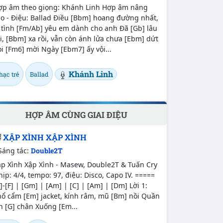
ợp âm theo giọng: Khánh Linh Hợp âm nâng
o - Điệu: Ballad Điều [Bbm] hoang đường nhất,
 tình [Fm/Ab] yêu em dành cho anh Đã [Gb] lâu
i, [Bbm] xa rồi, vẫn còn ánh lửa chưa [Ebm] dứt
i [Fm6] mời Ngày [Ebm7] ấy vội...
Khánh Linh
hạc trẻ
Ballad
HỢP ÂM CÙNG GIAI ĐIỆU
XẬP XÌNH XẬP XÌNH
Sáng tác:
Double2T
ập Xình Xập Xình - Masew, Double2T & Tuấn Cry
ịp: 4/4, tempo: 97, điệu: Disco, Capo IV. =====
]-[F] | [Gm] | [Am] | [C] | [Am] | [Dm] Lời 1:
hổ cẩm [Em] jacket, kính râm, mũ [Bm] nồi Quần
n [G] chân Xuống [Em...