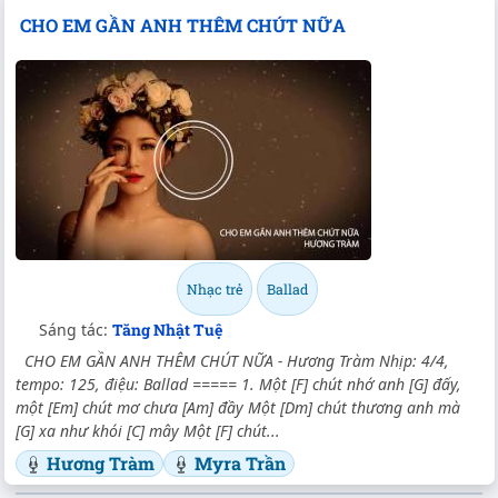
CHO EM GẦN ANH THÊM CHÚT NỮA
Nhạc trẻ
Ballad
Sáng tác:
Tăng Nhật Tuệ
CHO EM GẦN ANH THÊM CHÚT NỮA - Hương Tràm Nhịp: 4/4,
tempo: 125, điệu: Ballad ===== 1. Một [F] chút nhớ anh [G] đấy,
một [Em] chút mơ chưa [Am] đầy Một [Dm] chút thương anh mà
[G] xa như khói [C] mây Một [F] chút...
Hương Tràm
Myra Trần