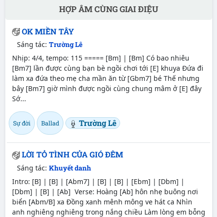
HỢP ÂM CÙNG GIAI ĐIỆU
OK MIỀN TÂY
Sáng tác:
Trường Lê
Nhịp: 4/4, tempo: 115 ===== [Bm] | [Bm] Có bao nhiêu
[Bm7] lần được cùng bạn bè ngồi chơi tới [E] khuya Đứa đi
làm xa đứa theo mẹ cha mần ăn từ [Gbm7] bé Thế nhưng
bây [Bm7] giờ mình được ngồi cùng chung mâm ở [E] đây
Sớ...
Trường Lê
Sự đời
Ballad
LỜI TỎ TÌNH CỦA GIÓ ĐÊM
Sáng tác:
Khuyết danh
Intro: [B] | [B] | [Abm7] | [B] | [B] | [Ebm] | [Dbm] |
[Dbm] | [B] | [Ab] Verse: Hoàng [Ab] hôn nhẹ buông nơi
biển [Abm/B] xa Đồng xanh mênh mông ve hát ca Nhìn
anh nghiêng nghiêng trong nắng chiều Làm lòng em bỗng