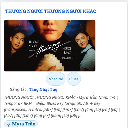
THƯƠNG NGƯỜI THƯƠNG NGƯỜI KHÁC
Nhạc trẻ
Blues
Sáng tác:
Tăng Nhật Tuệ
THƯƠNG NGƯỜI THƯƠNG NGƯỜI KHÁC - Myra Trần Nhịp: 4/4 |
Tempo: 67 BPM | Điệu: Blues Key (original): Ab → Key
(transposed): A Intro: [Ab7] [Fm] [Fm7] [Cm7] [Cm] [Eb] [Fm] [Eb] |
[Ab7] [Db] [Cm7] [Cm] [F7] [Bbm] [Eb] [Db] [...
Myra Trần