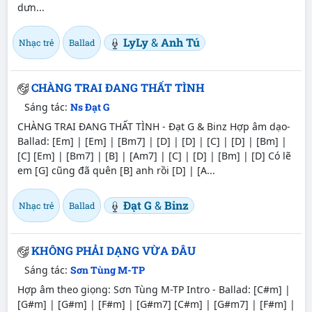
dưn...
LyLy
&
Anh Tú
Nhạc trẻ
Ballad
CHÀNG TRAI ĐANG THẤT TÌNH
Sáng tác:
Ns Đạt G
CHÀNG TRAI ĐANG THẤT TÌNH - Đạt G & Binz Hợp âm dạo-
Ballad: [Em] | [Em] | [Bm7] | [D] | [D] | [C] | [D] | [Bm] |
[C] [Em] | [Bm7] | [B] | [Am7] | [C] | [D] | [Bm] | [D] Có lẽ
em [G] cũng đã quên [B] anh rồi [D] | [A...
Đạt G
&
Binz
Nhạc trẻ
Ballad
KHÔNG PHẢI DẠNG VỪA ĐÂU
Sáng tác:
Sơn Tùng M-TP
Hợp âm theo giọng: Sơn Tùng M-TP Intro - Ballad: [C#m] |
[G#m] | [G#m] | [F#m] | [G#m7] [C#m] | [G#m7] | [F#m] |