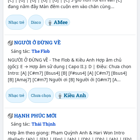
đang nằm đây Màn đêm cuộn em vào chăn cùng...
AMee
Nhạc trẻ
Disco
NGƯỜI Ở ĐỪNG VỀ
Sáng tác:
The Flob
NGƯỜI Ở ĐỪNG VỀ - The Flob & Kiều Anh Hợp âm chủ
(gốc): E → Hợp âm sử dụng ( Capo II.): D | Điệu: Chưa chọn
Intro: [A] [C#m7] [Bsus4] [B] [F#sus4] [A] [C#m7] [Bsus4]
[B] [Amaj7] [C#m7] Người ơi [B] Người ới [G#m7] [A...
Kiều Anh
Nhạc trẻ
Chưa chọn
HẠNH PHÚC MỚI
Sáng tác:
Thái Thịnh
Hợp âm theo giọng: Phạm Quỳnh Anh & Hari Won Intro
(Ballad): [Ab] | [Eb] | [Fm] | [Ab] | [Db] | [Db] | [Ab] | [Eb]