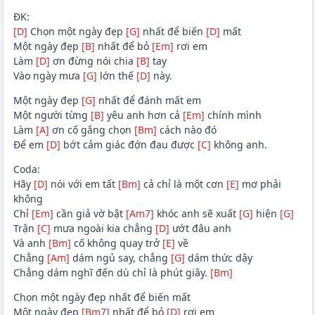
ĐK:
[D]
Chọn một ngày đẹp
[G]
nhất để biến
[D]
mất
Một ngày đẹp
[B]
nhất để bỏ
[Em]
rơi em
Làm
[D]
ơn đừng nói chia
[B]
tay
Vào ngày mưa
[G]
lớn thế
[D]
này.
Một ngày đẹp
[G]
nhất để đánh mất em
Một người từng
[B]
yêu anh hơn cả
[Em]
chính mình
Làm
[A]
ơn cố gắng chọn
[Bm]
cách nào đó
Để em
[D]
bớt cảm giác đớn đau được
[C]
không anh.
Coda:
Hãy
[D]
nói với em tất
[Bm]
cả chỉ là một cơn
[E]
mơ phải
không
Chỉ
[Em]
cần giả vờ bật
[Am7]
khóc anh sẽ xuất
[G]
hiện
[G]
Trận
[C]
mưa ngoài kia chẳng
[D]
ướt đâu anh
Và anh
[Bm]
cố không quay trở
[E]
về
Chẳng
[Am]
dám ngủ say, chẳng
[G]
dám thức dậy
Chẳng dám nghĩ đến dù chỉ là phút giây.
[Bm]
Chọn một ngày đẹp nhất để biến mất
Một ngày đẹp
[Bm7]
nhất để bỏ
[D]
rơi em