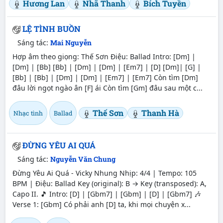
Hương Lan
Nhã Thanh
Bích Tuyền
LỆ TÌNH BUỒN
Sáng tác:
Mai Nguyễn
Hợp âm theo giọng: Thế Sơn Điệu: Ballad Intro: [Dm] |
[Dm] | [Bb] [Bb] | [Dm] | [Dm] | [Em7] | [D] [Dm]| [G] |
[Bb] | [Bb] | [Dm] | [Dm] | [Em7] | [Em7] Còn tìm [Dm]
đâu lời ngọt ngào ân [F] ái Còn tìm [Gm] đâu sau một c...
Thế Sơn
Thanh Hà
Nhạc tình
Ballad
ĐỪNG YÊU AI QUÁ
Sáng tác:
Nguyễn Văn Chung
Đừng Yêu Ai Quá - Vicky Nhung Nhịp: 4/4 | Tempo: 105
BPM | Điệu: Ballad Key (original): B → Key (transposed): A,
Capo II. 🎵 Intro: [D] | [Gbm7] | [Gbm] | [D] | [Gbm7] 🎶
Verse 1: [Gbm] Có phải anh [D] ta, khi mọi chuyện x...