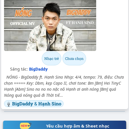
Nhạc trẻ
Chưa chọn
Sáng tác:
BigDaddy
NÓNG - BigDaddy ft. Hạnh Sino Nhịp: 4/4, tempo: 79, điệu: Chưa
chọn ===== Key: Dbm, kẹp Capo II, chơi tone: Bm [Bm] Hei TinyC
Hạnh [Abm] Sino no no no nặc nô Hạnh ơi anh nóng [Bm] quá
Nóng quá nóng quá đi Thời tiế...
BigDaddy
&
Hạnh Sino
Yêu cầu hợp âm & Sheet nhạc