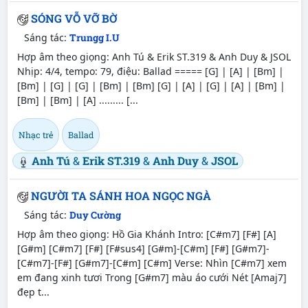
SÓNG VỖ VỠ BỜ
Sáng tác:
Trungg I.U
Hợp âm theo giọng: Anh Tú & Erik ST.319 & Anh Duy & JSOL
Nhịp: 4/4, tempo: 79, điệu: Ballad ===== [G] | [A] | [Bm] |
[Bm] | [G] | [G] | [Bm] | [Bm] [G] | [A] | [G] | [A] | [Bm] |
[Bm] | [Bm] | [A] ......... [...
Nhạc trẻ
Ballad
Anh Tú
&
Erik ST.319
&
Anh Duy
&
JSOL
NGƯỜI TA SÁNH HOA NGỌC NGÀ
Sáng tác:
Duy Cường
Hợp âm theo giọng: Hồ Gia Khánh Intro: [C#m7] [F#] [A]
[G#m] [C#m7] [F#] [F#sus4] [G#m]-[C#m] [F#] [G#m7]-
[C#m7]-[F#] [G#m7]-[C#m] [C#m] Verse: Nhìn [C#m7] xem
em đang xinh tươi Trong [G#m7] màu áo cưới Nét [Amaj7]
đẹp t...