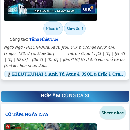
Nhạc trẻ
Slow Surf
Sáng tác:
Tăng Nhật Tuệ
Ngáo Ngơ - HIEUTHUHAI, Atus, Jsol, Erik & Orange Nhịp: 4/4,
tempo: 133, điệu: Slow Surf ===== Intro - Capo I.: [C] | [C] | [Em7]
| [C] | [Dm7] | [Dm7] | [Dm7] | [Dm7] [C] Hey! Anh vẫn nhớ tối đó
[Em] khi hôn nhau đầu...
HIEUTHUHAI
&
Anh Tú Atus
&
JSOL
&
Erik
&
Orange
HỢP ÂM CÙNG CA SĨ
Sheet nhạc
CÔ TẤM NGÀY NAY