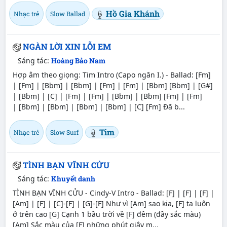
Hồ Gia Khánh
Nhạc trẻ
Slow Ballad
NGÀN LỜI XIN LỖI EM
Sáng tác:
Hoàng Bảo Nam
Hợp âm theo giọng: Tim Intro (Capo ngăn I.) - Ballad: [Fm]
| [Fm] | [Bbm] | [Bbm] | [Fm] | [Fm] | [Bbm] [Bbm] | [G#]
| [Bbm] | [C] | [Fm] | [Fm] | [Bbm] | [Bbm] [Fm] | [Fm]
| [Bbm] | [Bbm] | [Bbm] | [Bbm] | [C] [Fm] Đã b...
Tim
Nhạc trẻ
Slow Surf
TÌNH BẠN VĨNH CỬU
Sáng tác:
Khuyết danh
TÌNH BẠN VĨNH CỬU - Cindy-V Intro - Ballad: [F] | [F] | [F] |
[Am] | [F] | [C]-[F] | [G]-[F] Như vì [Am] sao kia, [F] ta luôn
ở trên cao [G] Cạnh 1 bầu trời về [F] đêm (đầy sắc màu)
[Am] Sắc màu của [F] những phút giây m...