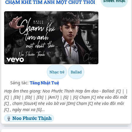
Sheet nhạc
CHẠM KHẼ TIM ANH MỘT CHÚT THÔI
Nhạc trẻ
Ballad
Sáng tác:
Tăng Nhật Tuệ
Hợp âm theo giọng: Noo Phước Thịnh Hợp âm dạo - Ballad: [C] | |
[C] | [Eb] | [Eb] | [Eb] | [Am7] | [G] | [G] Chạm [C] nhẹ vào đôi mắt
[C] , chạm [Gsus4] nhẹ vào bờ vai [Dm] Chạm [C] nhẹ vào đôi môi
[C] , ngày mai xa [G]...
Noo Phước Thịnh