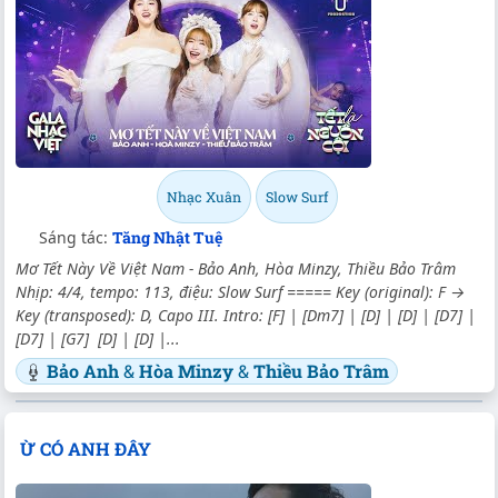
Nhạc Xuân
Slow Surf
Sáng tác:
Tăng Nhật Tuệ
Mơ Tết Này Về Việt Nam - Bảo Anh, Hòa Minzy, Thiều Bảo Trâm
Nhịp: 4/4, tempo: 113, điệu: Slow Surf ===== Key (original): F →
Key (transposed): D, Capo III. Intro: [F] | [Dm7] | [D] | [D] | [D7] |
[D7] | [G7] [D] | [D] |...
Bảo Anh
&
Hòa Minzy
&
Thiều Bảo Trâm
Ừ CÓ ANH ĐÂY