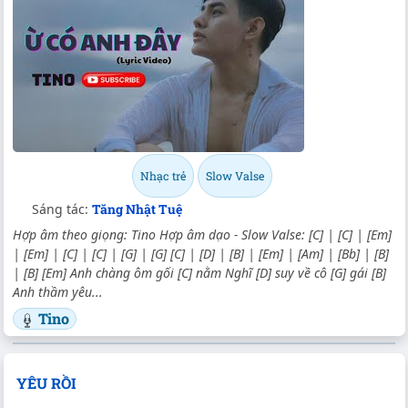
Nhạc trẻ
Slow Valse
Sáng tác:
Tăng Nhật Tuệ
Hợp âm theo giọng: Tino Hợp âm dạo - Slow Valse: [C] | [C] | [Em]
| [Em] | [C] | [C] | [G] | [G] [C] | [D] | [B] | [Em] | [Am] | [Bb] | [B]
| [B] [Em] Anh chàng ôm gối [C] nằm Nghĩ [D] suy về cô [G] gái [B]
Anh thầm yêu...
Tino
YÊU RỒI