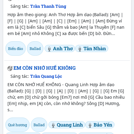
Sáng tác:
Trần Thanh Tùng
Hợp âm theo giọng: Anh Thơ Hợp âm dạo (Ballad): [Am] |
[F] | [G] | [Am] | [Am] | [C] | [Em] | [Am] | [Am] Đừng ví
em là [C] biển Sâu [G] thẳm và bao [Am] la Thuyền [F] nan
em bé [Am] nhỏ Không [C] xa được bến [D] bờ. Đừn...
Anh Thơ
Tân Nhàn
Biển đảo
Ballad
EM CÒN NHỚ HUẾ KHÔNG
Sáng tác:
Trần Quang Lộc
EM CÒN NHỚ HUẾ KHÔNG - Quang Linh Hợp âm dạo
(Ballad): [G] | [D] | [G] | [A] | [D] | [Am] | [G] | [G] Em [G]
chừ, em [D] chừ gởi bóng [Em7] nơi mô [G] Cầu bao nhiêu
[Em] nhịp, em [A] còn, còn nhớ không? Sông [D] Hương,
s...
Quang Linh
Bảo Yến
Quê hương
Ballad