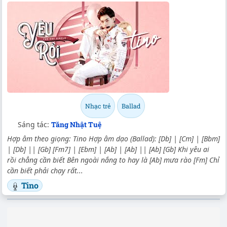
Nhạc trẻ
Ballad
Sáng tác:
Tăng Nhật Tuệ
Hợp âm theo giọng: Tino Hợp âm dạo (Ballad): [Db] | [Cm] | [Bbm]
| [Db] || [Gb] [Fm7] | [Ebm] | [Ab] | [Ab] || [Ab] [Gb] Khi yêu ai
rồi chẳng cần biết Bên ngoài nắng to hay là [Ab] mưa rào [Fm] Chỉ
cần biết phải chạy rất...
Tino