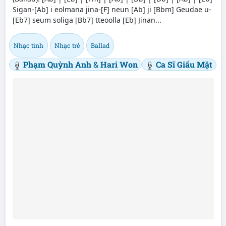
Sigan-[Ab] i eolmana jina-[F] neun [Ab] ji [Bbm] Geudae u-
[Eb7] seum soliga [Bb7] tteoolla [Eb] Jinan...
Nhạc tình
Nhạc trẻ
Ballad
Phạm Quỳnh Anh
&
Hari Won
Ca Sĩ Giấu Mặt