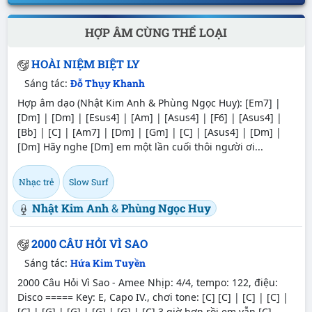
HỢP ÂM CÙNG THỂ LOẠI
HOÀI NIỆM BIỆT LY
Sáng tác:
Đỗ Thụy Khanh
Hợp âm dạo (Nhật Kim Anh & Phùng Ngọc Huy): [Em7] |
[Dm] | [Dm] | [Esus4] | [Am] | [Asus4] | [F6] | [Asus4] |
[Bb] | [C] | [Am7] | [Dm] | [Gm] | [C] | [Asus4] | [Dm] |
[Dm] Hãy nghe [Dm] em một lần cuối thôi người ơi...
Nhạc trẻ
Slow Surf
Nhật Kim Anh
&
Phùng Ngọc Huy
2000 CÂU HỎI VÌ SAO
Sáng tác:
Hứa Kim Tuyền
2000 Câu Hỏi Vì Sao - Amee Nhịp: 4/4, tempo: 122, điệu:
Disco ===== Key: E, Capo IV., chơi tone: [C] [C] | [C] | [C] |
[C] | [G] | [G] | [G] | [G] | [C] 3 giờ hơn rồi em vẫn [C]