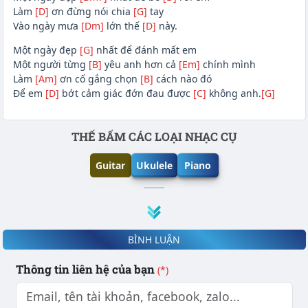
Làm
[D]
ơn đừng nói chia
[G]
tay
Vào ngày mưa
[Dm]
lớn thế
[D]
này.
Một ngày đẹp
[G]
nhất để đánh mất em
Một người từng
[B]
yêu anh hơn cả
[Em]
chính mình
Làm
[Am]
ơn cố gắng chọn
[B]
cách nào đó
Để em
[D]
bớt cảm giác đớn đau được
[C]
không anh.
[G]
Phần nội dung
THẾ BẤM CÁC LOẠI NHẠC CỤ
Guitar
Ukulele
Piano
BÌNH LUẬN
Thông tin liên hệ của bạn
(*)