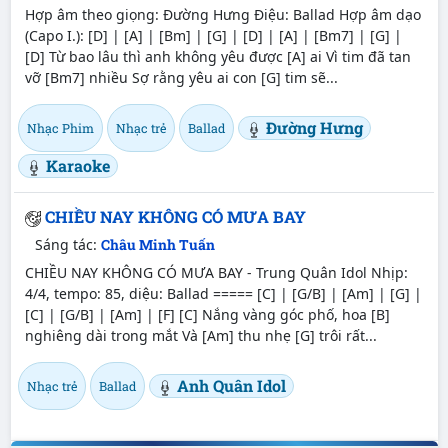
Hợp âm theo giọng: Đường Hưng Điệu: Ballad Hợp âm dạo
(Capo I.): [D] | [A] | [Bm] | [G] | [D] | [A] | [Bm7] | [G] |
[D] Từ bao lâu thì anh không yêu được [A] ai Vì tim đã tan
vỡ [Bm7] nhiều Sợ rằng yêu ai con [G] tim sẽ...
Đường Hưng
Nhạc Phim
Nhạc trẻ
Ballad
Karaoke
CHIỀU NAY KHÔNG CÓ MƯA BAY
Sáng tác:
Châu Minh Tuấn
CHIỀU NAY KHÔNG CÓ MƯA BAY - Trung Quân Idol Nhịp:
4/4, tempo: 85, diệu: Ballad ===== [C] | [G/B] | [Am] | [G] |
[C] | [G/B] | [Am] | [F] [C] Nắng vàng góc phố, hoa [B]
nghiêng dài trong mắt Và [Am] thu nhẹ [G] trôi rất...
Anh Quân Idol
Nhạc trẻ
Ballad