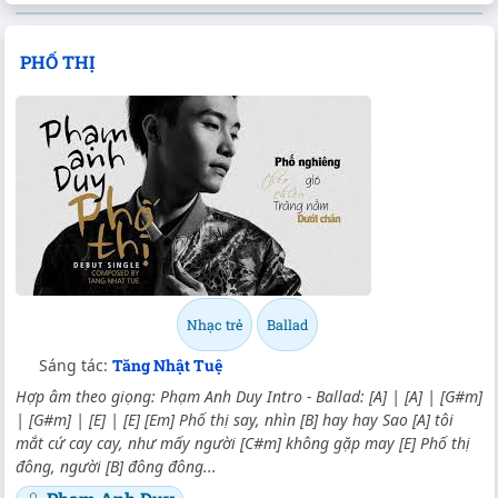
PHỐ THỊ
Nhạc trẻ
Ballad
Sáng tác:
Tăng Nhật Tuệ
Hợp âm theo giọng: Phạm Anh Duy Intro - Ballad: [A] | [A] | [G#m]
| [G#m] | [E] | [E] [Em] Phố thị say, nhìn [B] hay hay Sao [A] tôi
mắt cứ cay cay, như mấy người [C#m] không gặp may [E] Phố thị
đông, người [B] đông đông...