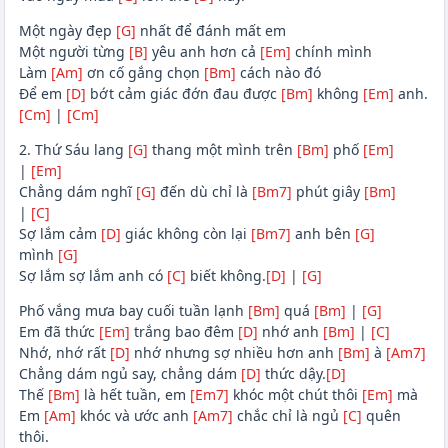
Một ngày đẹp
[G]
nhất để đánh mất em
Một người từng
[B]
yêu anh hơn cả
[Em]
chính mình
Làm
[Am]
ơn cố gắng chọn
[Bm]
cách nào đó
Để em
[D]
bớt cảm giác đớn đau được
[Bm]
không
[Em]
anh.
[Cm]
|
[Cm]
2. Thứ Sáu lang
[G]
thang một mình trên
[Bm]
phố
[Em]
|
[Em]
Chẳng dám nghĩ
[G]
đến dù chỉ là
[Bm7]
phút giây
[Bm]
|
[C]
Sợ lắm cảm
[D]
giác không còn lại
[Bm7]
anh bên
[G]
mình
[G]
Sợ lắm sợ lắm anh có
[C]
biết không.
[D]
|
[G]
Phố vắng mưa bay cuối tuần lạnh
[Bm]
quá
[Bm]
|
[G]
Em đã thức
[Em]
trắng bao đêm
[D]
nhớ anh
[Bm]
|
[C]
Nhớ, nhớ rất
[D]
nhớ nhưng sợ nhiều hơn anh
[Bm]
à
[Am7]
Chẳng dám ngủ say, chẳng dám
[D]
thức dậy.
[D]
Thế
[Bm]
là hết tuần, em
[Em7]
khóc một chút thôi
[Em]
mà
Em
[Am]
khóc và ước anh
[Am7]
chắc chỉ là ngủ
[C]
quên
thôi.