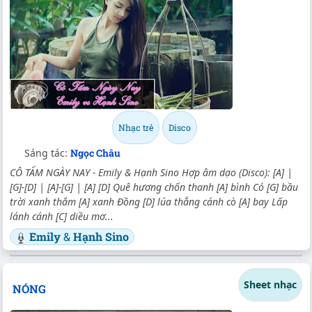
Nhạc trẻ
Disco
Sáng tác:
Ngọc Châu
CÔ TẤM NGÀY NAY - Emily & Hạnh Sino Hợp âm dạo (Disco): [A] |
[G]-[D] | [A]-[G] | [A] [D] Quê hương chốn thanh [A] bình Có [G] bầu
trời xanh thắm [A] xanh Đồng [D] lúa thẳng cánh cò [A] bay Lấp
lánh cánh [C] diều mơ...
Emily
&
Hạnh Sino
Sheet nhạc
NÓNG