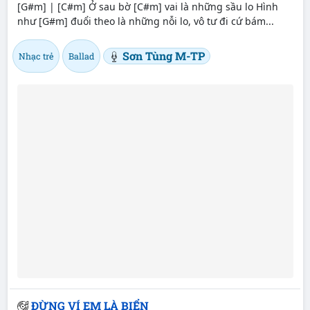
[G#m] | [C#m] Ở sau bờ [C#m] vai là những sầu lo Hình
như [G#m] đuổi theo là những nỗi lo, vô tư đi cứ bám...
Sơn Tùng M-TP
Nhạc trẻ
Ballad
ĐỪNG VÍ EM LÀ BIỂN