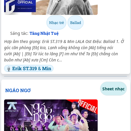
Nhạc trẻ
Ballad
Sáng tác:
Tăng Nhật Tuệ
Hợp âm theo giọng: Erik ST.319 & Min LALA Ost Điệu: Ballad 1. Ở
góc căn phòng [Eb] kia, Lạnh vắng không còn [Ab] tiếng nói
cười [Ab] | [Eb] Từ lúc ta lặng [F] im như thế Ta [Eb] chẳng còn
buồn như [Ab] xưa [Cm] Còn c...
Erik ST.319
&
Min
Sheet nhạc
NGÁO NGƠ