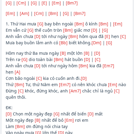
[G]
|
[Cm]
|
[G]
|
[E]
|
[Em]
|
[Bm7]
[Em]
|
[Am]
|
[Cm]
|
[Bm]
|
[G]
|
[Bm7]
1. Thứ Hai mưa
[G]
bay bên ngoài
[Bm]
ô kính
[Bm]
|
[Em]
Em vẫn cứ
[G]
thế cuộn tròn
[Bm]
giấc mơ
[D]
|
[G]
Anh vẫn chưa
[D]
tới như ngày
[Bm]
hôm qua đã
[E]
hẹn
[C]
Mưa bay buồn lắm anh có
[Bb]
biết không.
[Dm]
|
[G]
Hôm nay thứ Ba mưa ngày
[B]
một lớn
[B]
|
[D]
Trên ra-
[G]
dio toàn bài
[Bm]
hát buồn
[D]
|
[C]
Anh vẫn chưa
[D]
tới như ngày hôm
[Bm]
kia đã
[Em7]
hẹn
[A]
Cơn bão ngoài
[C]
kia có cuốn anh đi.
[D]
Thứ
[Bm]
Tư, thứ Năm em
[Em7]
có nên khóc chưa
[Em]
nào
Đừng
[C]
khóc, đừng khóc, anh
[Am7]
chắc chỉ là ngủ
[C]
quên thôi.
ĐK:
[D]
Chọn một ngày đẹp
[G]
nhất để biến
[D]
mất
Một ngày đẹp
[B]
nhất để bỏ
[Em]
rơi em
Làm
[Bm]
ơn đừng nói chia tay
Vào ngày mưa
[G]
lớn thế
[D]
này.