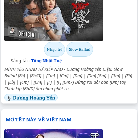
Nhạc trẻ
Slow Ballad
Sáng tác:
Tăng Nhật Tuệ
MÌNH YÊU NHAU TỪ KIẾP NÀO - Dương Hoàng Yến Điệu: Slow
Ballad [Eb] | [Eb/G] | [Cm] | [Cm] | [Dm] | [Dm] [Gm] | [Gm] | [Eb]
| [Eb] | [Cm] | [Cm] | [F] | [F] [Gm7] Đừng rời đôi bàn [Dm] tay,
Chưa kịp [Bb/D] ôm nhau phút cu...
Dương Hoàng Yến
MƠ TẾT NÀY VỀ VIỆT NAM