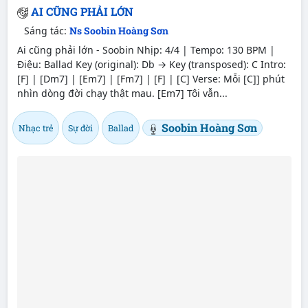
AI CŨNG PHẢI LỚN
Sáng tác:
Ns Soobin Hoàng Sơn
Ai cũng phải lớn - Soobin Nhịp: 4/4 | Tempo: 130 BPM |
Điệu: Ballad Key (original): Db → Key (transposed): C Intro:
[F] | [Dm7] | [Em7] | [Fm7] | [F] | [C] Verse: Mỗi [C]] phút
nhìn dòng đời chạy thật mau. [Em7] Tôi vẫn...
Soobin Hoàng Sơn
Nhạc trẻ
Sự đời
Ballad