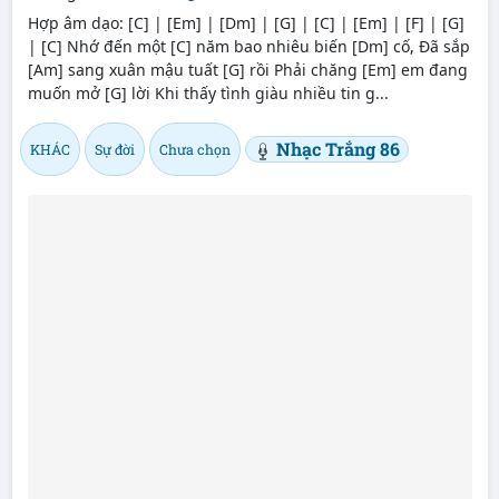
Hợp âm dạo: [C] | [Em] | [Dm] | [G] | [C] | [Em] | [F] | [G]
| [C] Nhớ đến một [C] năm bao nhiêu biến [Dm] cố, Đã sắp
[Am] sang xuân mậu tuất [G] rồi Phải chăng [Em] em đang
muốn mở [G] lời Khi thấy tình giàu nhiều tin g...
Nhạc Trắng 86
KHÁC
Sự đời
Chưa chọn