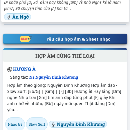
Đi khắp phố [D] xá, đêm nay không [Bm] về nhà Nghe kể là năm
[Em7] 90 chuyện tình của [A] hai ta...
Ân Ngờ
Yêu cầu hợp âm & Sheet nhạc
HỢP ÂM CÙNG THỂ LOẠI
HƯƠNG À
Sáng tác:
Ns Nguyễn Đình Khương
Hợp âm theo giọng: Nguyễn Đình Khương Hợp âm dạo -
Slow Surf: [Eb/G] | [Gm] | [F] [Bb] Hương à! Hãy lắng [Dm]
nghe Nhịp trái [Gm] tim anh đập từng phút [F] giây Khi
anh nhớ về những [Bb] ngày mới quen Thật đáng [Dm]
yêu...
Nguyễn Đình Khương
Nhạc trẻ
Slow Surf