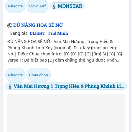
MONSTAR
Nhạc trẻ
Slow Surf
ĐỦ NẮNG HOA SẼ NỞ
Sáng tác:
DLIGHT
,
Trid Minh
ĐỦ NẮNG HOA SẼ NỞ - Văn Mai Hương, Trọng Hiếu &
Phùng Khánh Linh Key (original): D → Key (transposed):
No | Điệu: Chưa chọn Intro: [D] [D] [G] [G] [Bm] [A] [G] [G]
Verse 1: Đã biết bao [D] đêm chẳng thể ngủ được Khôn...
Nhạc trẻ
Chưa chọn
Văn Mai Hương
&
Trọng Hiếu
&
Phùng Khánh Linh