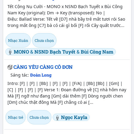
Tết Cộng Nụ Cười - MONO x NSND Bạch Tuyết x Bùi Công
Nam Key (original): Dm → Key (transposed): No |
Điệu: Ballad Verse: Tết về [D7] nhà bầy trẻ mắt tươi rói Sao
trong mắt ông [C7] bà có cái gì bối [F] rối Cây quất trước...
Nhạc Xuân
Chưa chọn
MONO
&
NSND Bạch Tuyết
&
Bùi Công Nam
CÀNG YÊU CÀNG CÔ ĐƠN
Sáng tác:
Đoàn Long
Intro: [F] | [F] | [Bb] | [F] | [F] | [F/A] | [Bb] [Bb] | [Gm] |
[C] | [F] | [F] | [F] Verse 1: Đoạn đường về [C] nhà hôm naу
Mà [F] ngỡ như đang [Gm] dài thêm [F] Dòng người chen
[Dm] chúc thật đông Mà [F] chẳng có ai [...
Ngọc Kayla
Nhạc trẻ
Chưa chọn