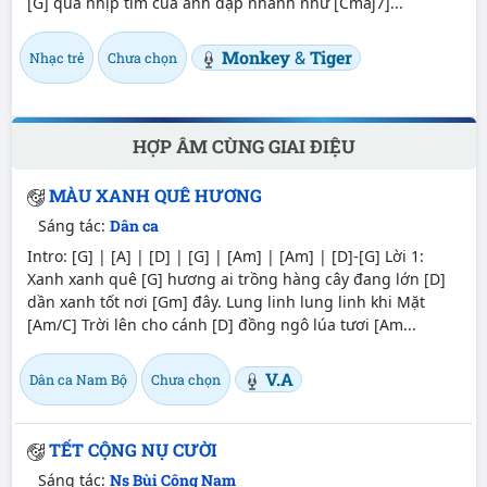
[G] qua nhịp tim của anh đập nhanh như [Cmaj7]...
Monkey
&
Tiger
Nhạc trẻ
Chưa chọn
HỢP ÂM CÙNG GIAI ĐIỆU
MÀU XANH QUÊ HƯƠNG
Sáng tác:
Dân ca
Intro: [G] | [A] | [D] | [G] | [Am] | [Am] | [D]-[G] Lời 1:
Xanh xanh quê [G] hương ai trồng hàng cây đang lớn [D]
dần xanh tốt nơi [Gm] đây. Lung linh lung linh khi Mặt
[Am/C] Trời lên cho cánh [D] đồng ngô lúa tươi [Am...
V.A
Dân ca Nam Bộ
Chưa chọn
TẾT CỘNG NỤ CƯỜI
Sáng tác:
Ns Bùi Công Nam