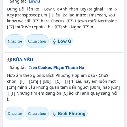
Sáng tác:
Low G
Đừng Để Tiền Rơi - Low G x Anh Phan Key (original): Fm →
Key (transposed): Em | Điệu: Ballad Intro: [Fm] Yeah, You
know we still [F7] here Chorus: [F7] Htown mtfk Northside
[F7] mtfk We reppin’ this [F7] shii Nghe [F7] n...
Low G
Nhạc trẻ
Chưa chọn
BÙA YÊU
Sáng tác:
Tiên Cookie
,
Phạm Thanh Hà
Hợp âm theo giọng: Bích Phương Hợp âm dạo - Chưa
chọn: [F] | [Cm] | [Bb] | [C] | [F] 1. Lâu nay em luôn một
[Cm] mình Lâu không quan tâm đến người [Bbm] nào [Cm]
| [F] Nhưng tim em đang ồn [C] ào Khi anh quay sang nói
l...
Bích Phương
Nhạc trẻ
Chưa chọn