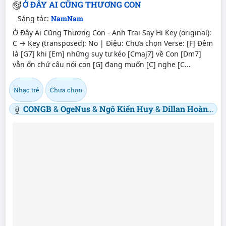
Ở ĐÂY AI CŨNG THƯƠNG CON
Sáng tác:
NamNam
Ở Đây Ai Cũng Thương Con - Anh Trai Say Hi Key (original):
C → Key (transposed): No | Điệu: Chưa chọn Verse: [F] Đêm
là [G7] khi [Em] những suy tư kéo [Cmaj7] về Con [Dm7]
vẫn ổn chứ câu nói con [G] đang muốn [C] nghe [C...
Nhạc trẻ
Chưa chọn
CONGB
&
OgeNus
&
Ngô Kiến Huy
&
Dillan Hoàng Phan