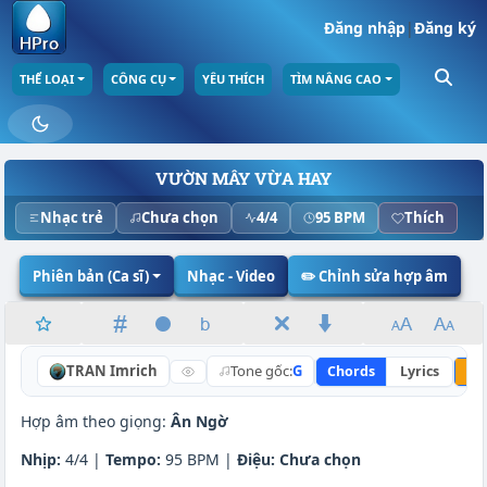
Đăng nhập
|
Đăng ký
THỂ LOẠI
CÔNG CỤ
YÊU THÍCH
TÌM NÂNG CAO
VƯỜN MÂY VỪA HAY
Nhạc trẻ
Chưa chọn
4/4
95 BPM
Thích
Phiên bản (Ca sĩ)
Nhạc - Video
✏️ Chỉnh sửa hợp âm
TRAN Imrich
Tone gốc:
G
Chords
Lyrics
Nâ
Hợp âm theo giọng:
Ân Ngờ
Nhịp:
4/4 |
Tempo:
95 BPM |
Điệu:
Chưa chọn