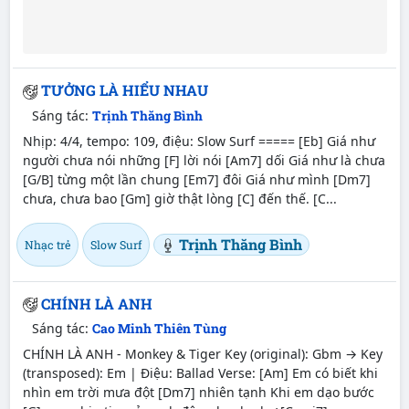
TƯỞNG LÀ HIỂU NHAU
Sáng tác:
Trịnh Thăng Bình
Nhịp: 4/4, tempo: 109, điệu: Slow Surf ===== [Eb] Giá như
người chưa nói những [F] lời nói [Am7] dối Giá như là chưa
[G/B] từng một lần chung [Em7] đôi Giá như mình [Dm7]
chưa, chưa bao [Gm] giờ thật lòng [C] đến thế. [C...
Trịnh Thăng Bình
Nhạc trẻ
Slow Surf
CHÍNH LÀ ANH
Sáng tác:
Cao Minh Thiên Tùng
CHÍNH LÀ ANH - Monkey & Tiger Key (original): Gbm → Key
(transposed): Em | Điệu: Ballad Verse: [Am] Em có biết khi
nhìn em trời mưa đột [Dm7] nhiên tạnh Khi em dạo bước