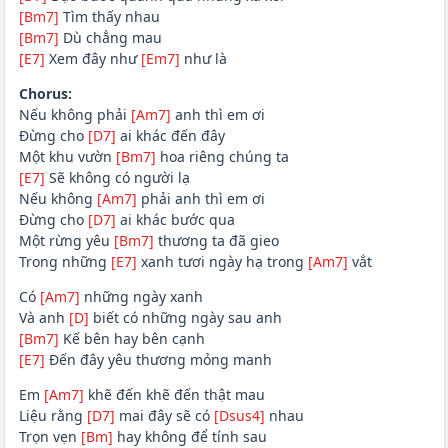
[Bm7]
Tìm thấy nhau
[Bm7]
Dù chẳng mau
[E7]
Xem đây như
[Em7]
như là
Chorus:
Nếu không phải
[Am7]
anh thì em ơi
Đừng cho
[D7]
ai khác đến đây
Một khu vườn
[Bm7]
hoa riêng chúng ta
[E7]
Sẽ không có người lạ
Nếu không
[Am7]
phải anh thì em ơi
Đừng cho
[D7]
ai khác bước qua
Một rừng yêu
[Bm7]
thương ta đã gieo
Trong những
[E7]
xanh tươi ngày hạ trong
[Am7]
vắt
Có
[Am7]
những ngày xanh
Và anh
[D]
biết có những ngày sau anh
[Bm7]
Kế bên hay bên cạnh
[E7]
Đến đây yêu thương mỏng manh
Em
[Am7]
khẽ đến khẽ đến thật mau
Liệu rằng
[D7]
mai đây sẽ có
[Dsus4]
nhau
Trọn vẹn
[Bm]
hay không để tính sau