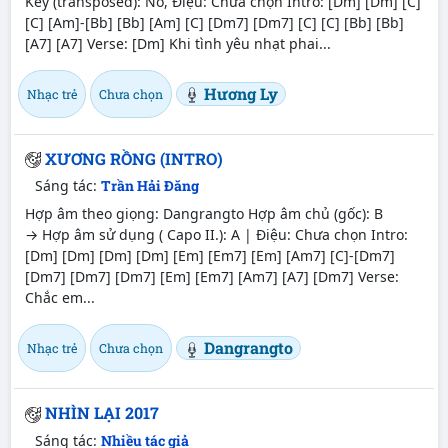
Key (transposed): No, Điệu: Chưa chọn Intro: [Dm] [Dm] [C]
[C] [Am]-[Bb] [Bb] [Am] [C] [Dm7] [Dm7] [C] [C] [Bb] [Bb]
[A7] [A7] Verse: [Dm] Khi tình yêu nhạt phai...
Hương Ly
Nhạc trẻ
Chưa chọn
XƯƠNG RỒNG (INTRO)
Sáng tác:
Trần Hải Đăng
Hợp âm theo giọng: Dangrangto Hợp âm chủ (gốc): B
→ Hợp âm sử dụng ( Capo II.): A | Điệu: Chưa chọn Intro:
[Dm] [Dm] [Dm] [Dm] [Em] [Em7] [Em] [Am7] [C]-[Dm7]
[Dm7] [Dm7] [Dm7] [Em] [Em7] [Am7] [A7] [Dm7] Verse:
Chắc em...
Dangrangto
Nhạc trẻ
Chưa chọn
NHÌN LẠI 2017
Sáng tác:
Nhiều tác giả