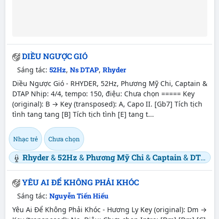
DIỀU NGƯỢC GIÓ
Sáng tác:
52Hz
,
Ns DTAP
,
Rhyder
Diều Ngược Gió - RHYDER, 52Hz, Phương Mỹ Chi, Captain &
DTAP Nhịp: 4/4, tempo: 150, điệu: Chưa chọn ===== Key
(original): B → Key (transposed): A, Capo II. [Gb7] Tích tịch
tình tang tang [B] Tích tịch tình [E] tang t...
Nhạc trẻ
Chưa chọn
Rhyder
&
52Hz
&
Phương Mỹ Chi
&
Captain
&
DTAP
YÊU AI ĐỂ KHÔNG PHẢI KHÓC
Sáng tác:
Nguyễn Tiến Hiếu
Yêu Ai Để Không Phải Khóc - Hương Ly Key (original): Dm →