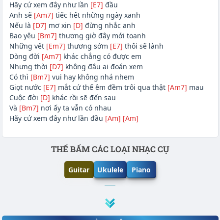
Hãy cứ xem đây như lần
[E7]
đầu
Anh sẽ
[Am7]
tiếc hết những ngày xanh
Nếu là
[D7]
mơ xin
[D]
đừng nhắc anh
Bao yêu
[Bm7]
thương giờ đây mới toanh
Những vết
[Em7]
thương sớm
[E7]
thôi sẽ lành
Dòng đời
[Am7]
khác chẳng có được em
Nhưng thời
[D7]
không đâu ai đoán xem
Có thì
[Bm7]
vui hay không nhá nhem
Giọt nước
[E7]
mắt cứ thế êm đềm trôi qua thật
[Am7]
mau
Cuộc đời
[D]
khác rồi sẽ đến sau
Và
[Bm7]
nơi ấy ta vẫn có nhau
Hãy cứ xem đây như lần đầu
[Am]
[Am]
Phần nội dung
THẾ BẤM CÁC LOẠI NHẠC CỤ
Guitar
Ukulele
Piano