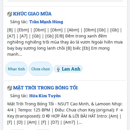
KHÚC GIAO MÙA
Sáng tác:
Trần Mạnh Hùng
[B] | [Ebm] | [Dbm] | [Dbm] | [Abm] | [Dbm] [Gb] | [Gb] |
[A7] | [A7] | [Gb] | [Gb] [E/B] Đêm trong xanh đêm
nghiêng nghiêng trôi mùa thay áo lá vươn Ngoài hiên mưa
bay bay sương long lanh chồi [B] biếc [Eb] Em mong
manh...
Lan Anh
Nhạc tình
Chưa chọn
MẶT TRỜI TRONG BÓNG TỐI
Sáng tác:
Hứa Kim Tuyền
Mặt Trời Trong Bóng Tối - NSƯT Cao Minh, & Lamoon Nhịp:
4/4 | Tempo: 125 BPM | Điệu: Chưa chọn Key (original): F →
Key (transposed): D 🎼 HỢP ÂM & LỜI BÀI HÁT Intro: [Am] |
[F] | [D] | [Am] | [F] | [D7] | [Am7] |...