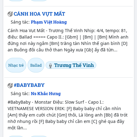
CÁNH HOA VỤT MẤT
Sáng tác:
Phạm Việt Hoàng
Cánh Hoa Vụt Mất - Trương Thế Vinh Nhịp: 4/4, tempo: 81,
điệu: Ballad ===== Capo II.: [Gbm] | [Bm] | [Bm] Mình anh
đứng nơi này ngắm [Bm] trăng tàn Nhìn thế gian bình [D]
an Buông đôi câu thở than Ngày xưa [Gb] ấy đã từn...
Trương Thế Vinh
Nhạc trẻ
Ballad
#BABYBABY
Sáng tác:
Ns Khắc Hưng
#BabyBaby - Monstar Điệu: Slow Surf - Capo I.:
VIETNAMESE VERSION ERIK: [F] Baby baby chỉ cần nhìn
[Am] thấy em cười chút [Gm] thôi, Là lòng anh [Bb] đã trót
nhớ nhung rồi [F] Baby baby chỉ cần em [C] ghé qua đây
một lần...