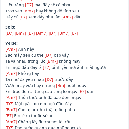
Liệu rằng
[D7]
mai đây sẽ có nhau
Trọn vẹn
[Bm7]
hay không để tính sau
Hãy cứ
[E7]
xem đây như lần
[Am7]
đầu
Solo:
[D7]
[Bm7]
[E7]
[Am7]
[D7]
[Bm7]
[E7]
Verse:
[Am7]
Anh này
Sao mây đen cứ thế
[D7]
bao vây
Ta va nhau trong lúc
[Bm7]
không may
Em ngỡ đâu đây là
[E7]
bình yên nơi ánh mắt người
[Am7]
Không hay
Ta như đã yêu nhau
[D7]
trước đây
Vườn mây vừa hay những
[Bm]
ngất ngây
Em trao đến ai từng câu lắng lo ngày
[E7]
dài
[Am7]
Thổn thức anh đã bao đêm ngày
[D7]
Một giấc mơ em ngỡ đâu đây
[Bm7]
Cảm giác như thật giống như
[E7]
Em lẽ ra thuộc về ai
[Am7]
Chàng lấy đi trái tim tôi rồi
[D7]
Dạo bước quanh qua những xa xôi