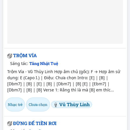
TRỘM VÍA
Sáng tác:
Tăng Nhật Tuệ
Trộm Vía - Vũ Thùy Linh Hợp âm chủ (gốc): F → Hợp âm sử
dụng: E (Capo I.) | Điệu: Chưa chọn Intro: [E] | [B] |
[Dbm7] | [B] | [E] | [B] | [Dbm7] | [B] [E] | [Ebm7] |
[Dbm7] | [B] | [B] Verse 1: Rằng thì là mà [B] em thíc...
Vũ Thùy Linh
Nhạc trẻ
Chưa chọn
ĐỪNG ĐỂ TIỀN RƠI