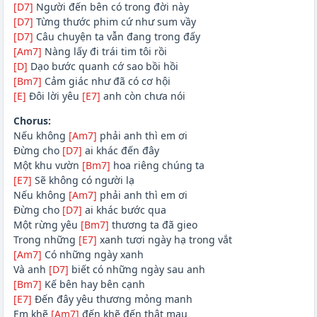
[D7]
Người đến bên có trong đời này
[D7]
Từng thước phim cứ như sum vầy
[D7]
Câu chuyện ta vẫn đang trong đấy
[Am7]
Nàng lấy đi trái tim tôi rồi
[D]
Dạo bước quanh cớ sao bồi hồi
[Bm7]
Cảm giác như đã có cơ hội
[E]
Đôi lời yêu
[E7]
anh còn chưa nói
Chorus:
Nếu không
[Am7]
phải anh thì em ơi
Đừng cho
[D7]
ai khác đến đây
Một khu vườn
[Bm7]
hoa riêng chúng ta
[E7]
Sẽ không có người lạ
Nếu không
[Am7]
phải anh thì em ơi
Đừng cho
[D7]
ai khác bước qua
Một rừng yêu
[Bm7]
thương ta đã gieo
Trong những
[E7]
xanh tươi ngày hạ trong vắt
[Am7]
Có những ngày xanh
Và anh
[D7]
biết có những ngày sau anh
[Bm7]
Kế bên hay bên cạnh
[E7]
Đến đây yêu thương mỏng manh
Em khẽ
[Am7]
đến khẽ đến thật mau