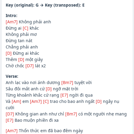
Key (original): G → Key (transposed): E
Intro:
[Am7]
Không phải anh
Đừng ai
[C]
khác
Không phải mơ
Đừng tan nát
Chẳng phải anh
[D]
Đừng ai khác
Thêm
[D]
một giây
Chờ chốc
[D7]
lát x2
Verse:
Anh lạc vào nơi ánh dương
[Bm7]
tuyệt vời
Sâu đôi mắt anh cứ
[D]
ngỡ mặt trời
Từng khoảnh khắc cứ rạng
[E7]
ngời đi qua
Và
[Am]
em
[Am7]
[C]
trao cho bao anh ngất
[D]
ngây nụ
cười
[D7]
Không gian anh như chỉ
[Bm7]
có một người nhẹ mang
[E7]
Bao muộn phiền đi xa
[Am7]
Thổn thức em đã bao đêm ngày