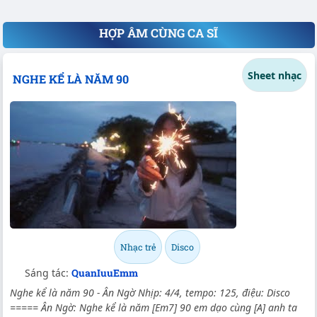
HỢP ÂM CÙNG CA SĨ
Sheet nhạc
NGHE KỂ LÀ NĂM 90
Nhạc trẻ
Disco
Sáng tác:
QuanIuuEmm
Nghe kể là năm 90 - Ân Ngờ Nhịp: 4/4, tempo: 125, điệu: Disco
===== Ân Ngờ: Nghe kể là năm [Em7] 90 em dạo cùng [A] anh ta