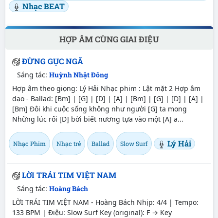
Nhạc BEAT
HỢP ÂM CÙNG GIAI ĐIỆU
ĐỪNG GỤC NGÃ
Sáng tác:
Huỳnh Nhật Đông
Hợp âm theo giọng: Lý Hải Nhạc phim : Lật mặt 2 Hợp âm
dạo - Ballad: [Bm] | [G] | [D] | [A] | [Bm] | [G] | [D] | [A] |
[Bm] Đôi khi cuộc sống không như người [G] ta mong
Những lúc rối [D] bời biết nương tựa vào một [A] a...
Lý Hải
Nhạc Phim
Nhạc trẻ
Ballad
Slow Surf
LỜI TRÁI TIM VIỆT NAM
Sáng tác:
Hoàng Bách
LỜI TRÁI TIM VIỆT NAM - Hoàng Bách Nhịp: 4/4 | Tempo:
133 BPM | Điệu: Slow Surf Key (original): F → Key