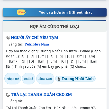
Yêu cầu hợp âm & Sheet nhạc
HỢP ÂM CÙNG THỂ LOẠI
NGƯỜI ẤY CHỈ YÊU TẠM
Sáng tác:
Yuki Huy Nam
Hợp âm theo giọng: Dương Nhất Linh Intro - Ballad (Capo
ngăn I.): [G] | [D] | [Em] | [G] | [G] | [C] | [Dm] | [Em]
| [Em7] [G] | [D] | [Em] | [Em] | [G] | [D] | [Em] | [Em]
[Em] Tình yêu của [A] em bây giờ phải [C] chăn...
Dương Nhất Linh
Nhạc trẻ
Ballad
Slow Surf
TRẢ LẠI THANH XUÂN CHO EM
Sáng tác:
Trả Lại Thanh Xuân Cho Em - H2K Nhịp: 4/4, tempo: 97,