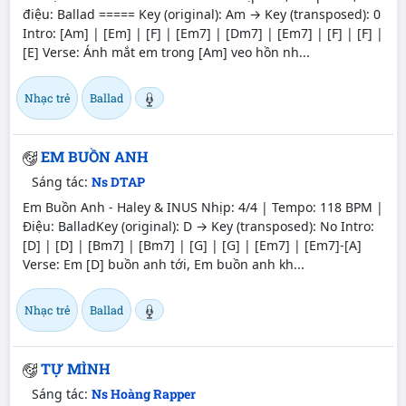
điệu: Ballad ===== Key (original): Am → Key (transposed): 0
Intro: [Am] | [Em] | [F] | [Em7] | [Dm7] | [Em7] | [F] | [F] |
[E] Verse: Ánh mắt em trong [Am] veo hồn nh...
Nhạc trẻ
Ballad
EM BUỒN ANH
Sáng tác:
Ns DTAP
Em Buồn Anh - Haley & INUS Nhịp: 4/4 | Tempo: 118 BPM |
Điệu: BalladKey (original): D → Key (transposed): No Intro:
[D] | [D] | [Bm7] | [Bm7] | [G] | [G] | [Em7] | [Em7]-[A]
Verse: Em [D] buồn anh tới, Em buồn anh kh...
Nhạc trẻ
Ballad
TỰ MÌNH
Sáng tác:
Ns Hoàng Rapper