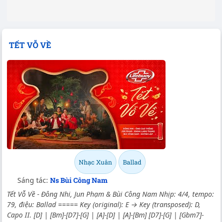
TẾT VỖ VỀ
Nhạc Xuân
Ballad
Sáng tác:
Ns Bùi Công Nam
Tết Vỗ Về - Đông Nhi, Jun Phạm & Bùi Công Nam Nhịp: 4/4, tempo:
79, điệu: Ballad ===== Key (original): E → Key (transposed): D,
Capo II. [D] | [Bm]-[D7]-[G] | [A]-[D] | [A]-[Bm] [D7]-[G] | [Gbm7]-