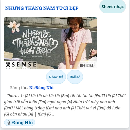
Sheet nhạc
NHỮNG THÁNG NĂM TƯƠI ĐẸP
Nhạc trẻ
Ballad
Sáng tác:
Ns Đông Nhi
Chorus 1: [A] Uh Uh uh Uh Uh [Bm] Uh Uh Un Uh [Em7] Uh [A] Thời
gian trôi vẫn luôn [Em] ngọt ngào [A] Nhìn trời mây nhớ anh
[Bm7] Một nàng trăng [Em] nhớ anh [A] Thật vui vì [Bm] đã luôn
[G] bên nhau [A] | [Bm]-[G...
Đông Nhi