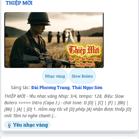
THIỆP MỜI
Nhạc vàng
Slow Bolero
Sáng tác:
Đài Phương Trang
,
Thái Ngọc Sơn
THIỆP MỜI - Yêu nhạc vàng Nhịp: 3/4, tempo: 128, điệu: Slow
Bolero ===== Intro (Capo I.) - chơi tone: D [D] | [C] | [F] | [Bb] |
[Bb] | [A] | [D] 1. Hôm nay tôi về [D] phép [A] nhận được thiếp [D]
mời Tâm tư nghe chạnh [...
Yêu nhạc vàng