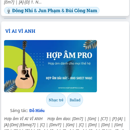
[Em7] | [A]-[D] 1. N...
Đông Nhi
&
Jun Phạm
&
Bùi Công Nam
VÌ AI VÌ ANH
Nhạc trẻ
Ballad
Sáng tác:
Đỗ Hiếu
Hợp âm VÌ AI VÌ ANH Hợp âm dạo: [Dm7] | [Gm] | [C7] | [F]-[A] |
[A]-[Dm] [Ebmaj7] | [C] | [Dm/F] | [Gm] | [C] | [Dm] | [Dm] | [Gm]