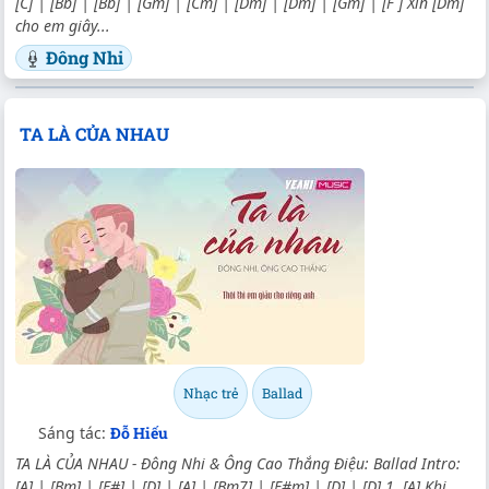
[C] | [Bb] | [Bb] | [Gm] | [Cm] | [Dm] | [Dm] | [Gm] | [F ] Xin [Dm]
cho em giây...
Đông Nhi
TA LÀ CỦA NHAU
Nhạc trẻ
Ballad
Sáng tác:
Đỗ Hiếu
TA LÀ CỦA NHAU - Đông Nhi & Ông Cao Thắng Điệu: Ballad Intro:
[A] | [Bm] | [F#] | [D] | [A] | [Bm7] | [F#m] | [D] | [D] 1. [A] Khi