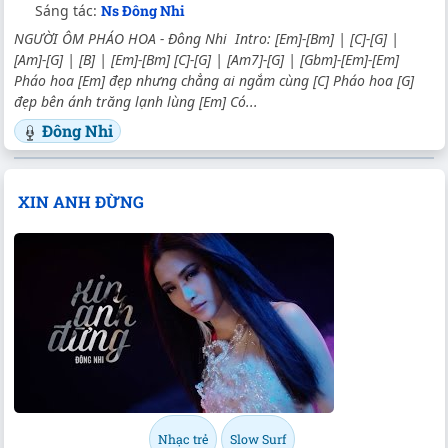
Sáng tác:
Ns Đông Nhi
NGƯỜI ÔM PHÁO HOA - Đông Nhi Intro: [Em]-[Bm] | [C]-[G] |
[Am]-[G] | [B] | [Em]-[Bm] [C]-[G] | [Am7]-[G] | [Gbm]-[Em]-[Em]
Pháo hoa [Em] đẹp nhưng chẳng ai ngắm cùng [C] Pháo hoa [G]
đẹp bên ánh trăng lạnh lùng [Em] Có...
Đông Nhi
XIN ANH ĐỪNG
Nhạc trẻ
Slow Surf