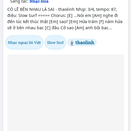
Sáng tác:
Nhạc Hoa
CÓ LẼ BÊN NHAU LÀ SAI - thaolinh Nhịp: 3/4, tempo: 87,
điệu: Slow Surf ===== Chorus: [E] ...Nói em [Am] nghe đi
đến lúc kết thúc thật [Em] sao? [Em] Hứa trăm [F] năm hứa
sẽ ở bên nhau bạc [C] đầu Cớ sao [Am] anh bội bạc...
thaolinh
Nhạc ngoại lời Việt
Slow Surf