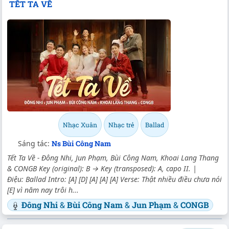
TẾT TA VỀ
Nhạc Xuân
Nhạc trẻ
Ballad
Sáng tác:
Ns Bùi Công Nam
Tết Ta Về - Đông Nhi, Jun Phạm, Bùi Công Nam, Khoai Lang Thang
& CONGB Key (original): B → Key (transposed): A, capo II. |
Điệu: Ballad Intro: [A] [D] [A] [A] [A] Verse: Thật nhiều điều chưa nói
[E] vì năm nay trôi h...
Đông Nhi
&
Bùi Công Nam
&
Jun Phạm
&
CONGB