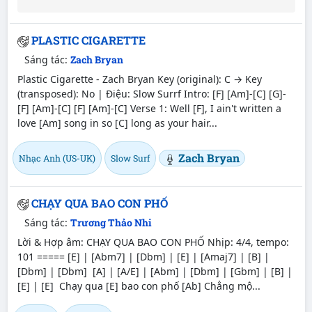
PLASTIC CIGARETTE
Sáng tác:
Zach Bryan
Plastic Cigarette - Zach Bryan Key (original): C → Key
(transposed): No | Điệu: Slow Surrf Intro: [F] [Am]-[C] [G]-
[F] [Am]-[C] [F] [Am]-[C] Verse 1: Well [F], I ain't written a
love [Am] song in so [C] long as your hair...
Zach Bryan
Nhạc Anh (US-UK)
Slow Surf
CHẠY QUA BAO CON PHỐ
Sáng tác:
Trương Thảo Nhi
Lời & Hợp âm: CHẠY QUA BAO CON PHỐ Nhịp: 4/4, tempo:
101 ===== [E] | [Abm7] | [Dbm] | [E] | [Amaj7] | [B] |
[Dbm] | [Dbm] [A] | [A/E] | [Abm] | [Dbm] | [Gbm] | [B] |
[E] | [E] Chạy qua [E] bao con phố [Ab] Chẳng mộ...