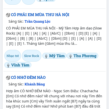
CÓ PHẢI EM MÙA THU HÀ NỘI
Sáng tác:
Trần Quang Lộc
CÓ PHẢI EM MÙA THU HÀ NỘI - Mỹ Tâm Hợp âm dạo (Slow
Rock): [A] | [E] | [A] | [A] | [Ab/C] | [Dbm] | [D] [E] | [A] |
[Dbm] | [B] | [B] | [Ab/C] | [Dbm] [D] | [E] | [A] | [A] | [D]
| [E] | [E] 1. Tháng tám [Gbm] mùa thu lá...
Mỹ Tâm
Thu Phương
Nhạc trẻ
Slow Rock
Vĩnh Tâm
CÓ NHỚ ĐÊM NÀO
Sáng tác:
Khánh Băng
Hợp âm CÓ NHỚ ĐÊM NÀO - Ngọc Sơn Điệu: Chachacha
[Em] Có nhớ đêm nào? Về chung với nhau nơi này Tìm đến
hòa khúc sum [Cm] vầy Tình xuân ngất [B7] ngây ta cùng
say [Em] Có nhớ đêm nào? Nhớ phút ban [B7] đầu đã trót