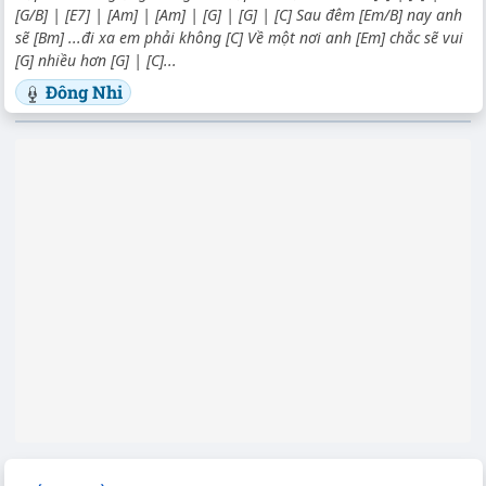
[G/B] | [E7] | [Am] | [Am] | [G] | [G] | [C] Sau đêm [Em/B] nay anh
sẽ [Bm] ...đi xa em phải không [C] Về một nơi anh [Em] chắc sẽ vui
[G] nhiều hơn [G] | [C]...
Đông Nhi