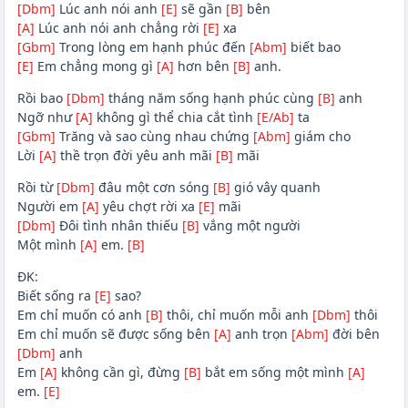
[Dbm]
Lúc anh nói anh
[E]
sẽ gần
[B]
bên
[A]
Lúc anh nói anh chẳng rời
[E]
xa
[Gbm]
Trong lòng em hạnh phúc đến
[Abm]
biết bao
[E]
Em chẳng mong gì
[A]
hơn bên
[B]
anh.
Rồi bao
[Dbm]
tháng năm sống hạnh phúc cùng
[B]
anh
Ngỡ như
[A]
không gì thể chia cắt tình
[E/Ab]
ta
[Gbm]
Trăng và sao cùng nhau chứng
[Abm]
giám cho
Lời
[A]
thề trọn đời yêu anh mãi
[B]
mãi
Rồi từ
[Dbm]
đâu một cơn sóng
[B]
gió vây quanh
Người em
[A]
yêu chợt rời xa
[E]
mãi
[Dbm]
Đôi tình nhân thiếu
[B]
vắng một người
Một mình
[A]
em.
[B]
ĐK:
Biết sống ra
[E]
sao?
Em chỉ muốn có anh
[B]
thôi, chỉ muốn mỗi anh
[Dbm]
thôi
Em chỉ muốn sẽ được sống bên
[A]
anh trọn
[Abm]
đời bên
[Dbm]
anh
Em
[A]
không cần gì, đừng
[B]
bắt em sống một mình
[A]
em.
[E]