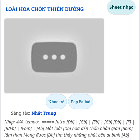
Sheet nhạc
LOÀI HOA CHỐN THIÊN ĐƯỜNG
Nhạc trẻ
Pop Ballad
Sáng tác:
Nhất Trung
Nhịp: 4/4, tempo: ===== Intro [Db] | [Gb] | [Eb] | [Gb]-[Db] | [F] |
[B/Eb] | [Ebm] | [Ab] Một loài [Db] hoa đến chốn nhân gian [Bbm]
lầm than Mong được [Db] tìm thấу những phút bên ai bình [Ab]