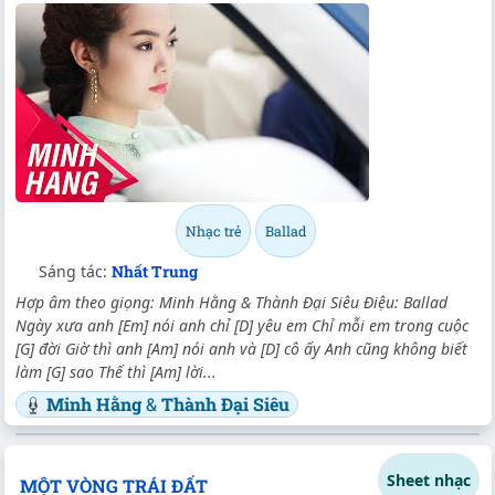
Nhạc trẻ
Ballad
Sáng tác:
Nhất Trung
Hợp âm theo giọng: Minh Hằng & Thành Đại Siêu Điệu: Ballad
Ngày xưa anh [Em] nói anh chỉ [D] yêu em Chỉ mỗi em trong cuộc
[G] đời Giờ thì anh [Am] nói anh và [D] cô ấy Anh cũng không biết
làm [G] sao Thế thì [Am] lời...
Minh Hằng
&
Thành Đại Siêu
Sheet nhạc
MỘT VÒNG TRÁI ĐẤT