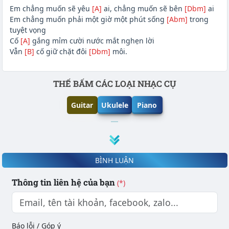
Em chẳng muốn sẽ yêu
[A]
ai, chẳng muốn sẽ bên
[Dbm]
ai
Em chẳng muốn phải một giờ một phút sống
[Abm]
trong
tuyệt vọng
Cố
[A]
gắng mỉm cười nước mắt nghẹn lời
Vẫn
[B]
cố giữ chặt đôi
[Dbm]
môi.
Phần nội dung
THẾ BẤM CÁC LOẠI NHẠC CỤ
Guitar
Ukulele
Piano
BÌNH LUẬN
Thông tin liên hệ của bạn
(*)
Báo lỗi / Góp ý