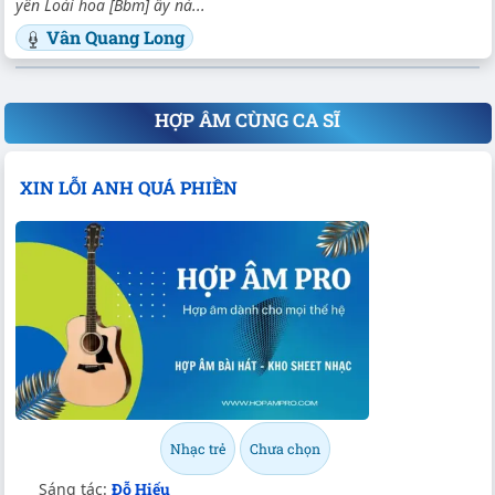
уên Loài hoa [Bbm] ấу nà...
Vân Quang Long
HỢP ÂM CÙNG CA SĨ
XIN LỖI ANH QUÁ PHIỀN
Nhạc trẻ
Chưa chọn
Sáng tác:
Đỗ Hiếu