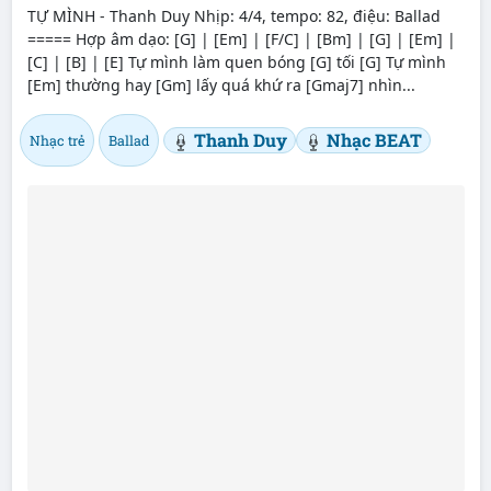
TỰ MÌNH - Thanh Duy Nhịp: 4/4, tempo: 82, điệu: Ballad
===== Hợp âm dạo: [G] | [Em] | [F/C] | [Bm] | [G] | [Em] |
[C] | [B] | [E] Tự mình làm quen bóng [G] tối [G] Tự mình
[Em] thường hay [Gm] lấy quá khứ ra [Gmaj7] nhìn...
Thanh Duy
Nhạc BEAT
Nhạc trẻ
Ballad