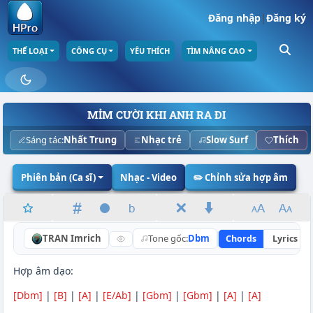
Đăng nhập
|
Đăng ký
THỂ LOẠI
CÔNG CỤ
YÊU THÍCH
TÌM NÂNG CAO
MỈM CƯỜI KHI ANH RA ĐI
Sáng tác:
Nhất Trung
Nhạc trẻ
Slow Surf
Thích
Phiên bản (Ca sĩ)
Nhạc - Video
✏️ Chỉnh sửa hợp âm
TRAN Imrich
Tone gốc:
Dbm
Chords
Lyrics
Hợp âm dạo:
[Dbm]
|
[B]
|
[A]
|
[E/Ab]
|
[Gbm]
|
[Gbm]
|
[A]
|
[A]