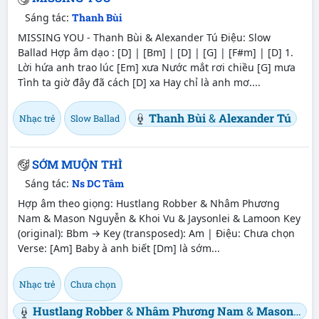
Sáng tác:
Thanh Bùi
MISSING YOU - Thanh Bùi & Alexander Tú Điệu: Slow
Ballad Hợp âm dạo : [D] | [Bm] | [D] | [G] | [F#m] | [D] 1.
Lời hứa anh trao lúc [Em] xưa Nước mắt rơi chiều [G] mưa
Tình ta giờ đây đã cách [D] xa Hay chỉ là anh mơ....
Thanh Bùi
&
Alexander Tú
Nhạc trẻ
Slow Ballad
SỚM MUỘN THÌ
Sáng tác:
Ns DC Tâm
Hợp âm theo giọng: Hustlang Robber & Nhâm Phương
Nam & Mason Nguyễn & Khoi Vu & Jaysonlei & Lamoon Key
(original): Bbm → Key (transposed): Am | Điệu: Chưa chọn
Verse: [Am] Baby à anh biết [Dm] là sớm...
Nhạc trẻ
Chưa chọn
Hustlang Robber
&
Nhâm Phương Nam
&
Mason Nguyễn