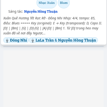
Nhạc Xuân
Blues
Sáng tác:
Nguyễn Hồng Thuận
Xuân Quê Hương Tết Rực Rỡ - Đông Nhi Nhịp: 4/4, tempo: 85,
điệu: Blues ===== Key (original): E → Key (transposed): D, Capo II.
[D] | [Bm] | [G] | [D]-[G] | [A]-[D] | [Bm] 1. Từ [D] trong heo may
xuân đã về nơi đây Ngược...
Đông Nhi
LaLa Trần
&
Nguyễn Hồng Thuận