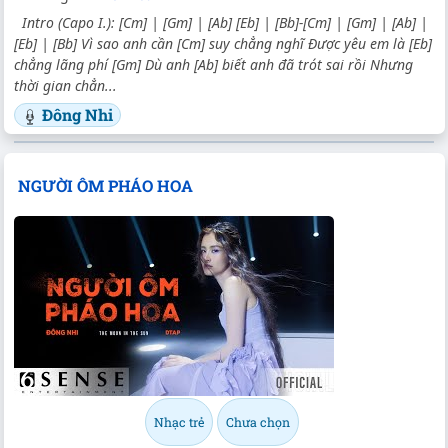
Intro (Capo I.): [Cm] | [Gm] | [Ab] [Eb] | [Bb]-[Cm] | [Gm] | [Ab] |
[Eb] | [Bb] Vì sao anh cần [Cm] suy chẳng nghĩ Được yêu em là [Eb]
chẳng lãng phí [Gm] Dù anh [Ab] biết anh đã trót sai rồi Nhưng
thời gian chẳn...
Đông Nhi
NGƯỜI ÔM PHÁO HOA
Nhạc trẻ
Chưa chọn