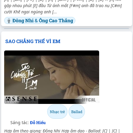
gặp nhau phút [E] đầu Từ ánh mắt [F#m] anh đã trao nụ [C#m]
cười Khẽ ngại ngùng anh [...
Đông Nhi
&
Ông Cao Thắng
SAO CHẲNG THỂ VÌ EM
Nhạc trẻ
Ballad
Sáng tác:
Đỗ Hiếu
Hợp âm theo giọng: Đông Nhi Hợp âm dạo - Ballad: [C] | [C] |