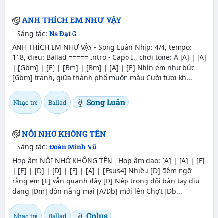
ANH THÍCH EM NHƯ VẬY
Sáng tác:
Ns Đạt G
ANH THÍCH EM NHƯ VẬY - Song Luân Nhịp: 4/4, tempo:
118, điệu: Ballad ===== Intro - Capo I., chơi tone: A [A] | [A]
| [Gbm] | [E] | [Bm] | [Bm] | [A] | [E] Nhìn em như bức
[Gbm] tranh, giữa thành phố muôn màu Cười tươi kh...
Song Luân
Nhạc trẻ
Ballad
NỖI NHỚ KHÔNG TÊN
Sáng tác:
Đoàn Minh Vũ
Hợp âm NỖI NHỚ KHÔNG TÊN Hợp âm dạo: [A] | [A] | [E]
| [E] | [D] | [D] | [F] | [A] | [Esus4] Nhiều [D] đêm ngỡ
rằng em [E] vẫn quanh đây [D] Nép trong đôi bàn tay dịu
dàng [Dm] đón nắng mai [A/Db] mới lên Chợt [Db...
Oplus
Nhạc trẻ
Ballad