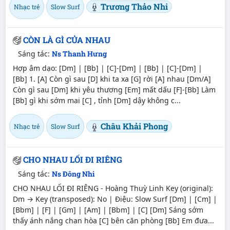
Trương Thảo Nhi
Nhạc trẻ
Slow Surf
CÒN LÀ GÌ CỦA NHAU
Sáng tác:
Ns Thanh Hưng
Hợp âm dạo: [Dm] | [Bb] | [C]-[Dm] | [Bb] | [C]-[Dm] |
[Bb] 1. [A] Còn gì sau [D] khi ta xa [G] rời [A] nhau [Dm/A]
Còn gì sau [Dm] khi yêu thương [Em] mất dấu [F]-[Bb] Làm
[Bb] gì khi sớm mai [C] , tỉnh [Dm] dậy không c...
Châu Khải Phong
Nhạc trẻ
Slow Surf
CHO NHAU LỐI ĐI RIÊNG
Sáng tác:
Ns Đông Nhi
CHO NHAU LỐI ĐI RIÊNG - Hoàng Thuỳ Linh Key (original):
Dm → Key (transposed): No | Điệu: Slow Surf [Dm] | [Cm] |
[Bbm] | [F] | [Gm] | [Am] | [Bbm] | [C] [Dm] Sáng sớm
thấy ánh nắng chan hòa [C] bên căn phòng [Bb] Em đưa...