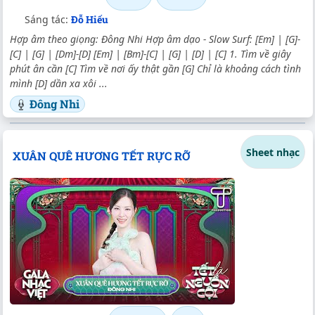
Sáng tác:
Đỗ Hiếu
Hợp âm theo giọng: Đông Nhi Hợp âm dạo - Slow Surf: [Em] | [G]-
[C] | [G] | [Dm]-[D] [Em] | [Bm]-[C] | [G] | [D] | [C] 1. Tìm về giây
phút ân cần [C] Tìm về nơi ấy thật gần [G] Chỉ là khoảng cách tình
mình [D] dần xa xôi ...
Đông Nhi
Sheet nhạc
XUÂN QUÊ HƯƠNG TẾT RỰC RỠ