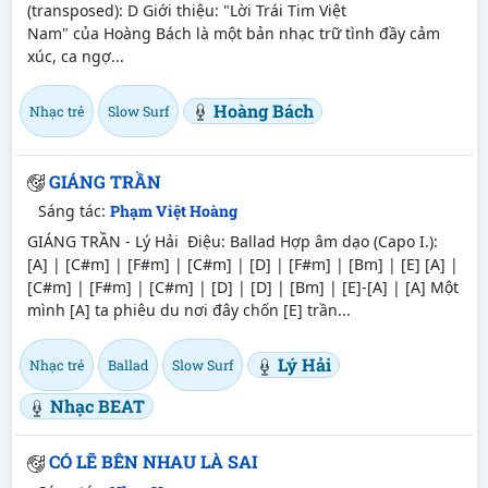
(transposed): D Giới thiệu: "Lời Trái Tim Việt
Nam" của Hoàng Bách là một bản nhạc trữ tình đầy cảm
xúc, ca ngợ...
Hoàng Bách
Nhạc trẻ
Slow Surf
GIÁNG TRẦN
Sáng tác:
Phạm Việt Hoàng
GIÁNG TRẦN - Lý Hải Điệu: Ballad Hợp âm dạo (Capo I.):
[A] | [C#m] | [F#m] | [C#m] | [D] | [F#m] | [Bm] | [E] [A] |
[C#m] | [F#m] | [C#m] | [D] | [D] | [Bm] | [E]-[A] | [A] Một
mình [A] ta phiêu du nơi đây chốn [E] trần...
Lý Hải
Nhạc trẻ
Ballad
Slow Surf
Nhạc BEAT
CÓ LẼ BÊN NHAU LÀ SAI