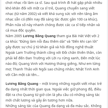
chơi nhạc rồi làm ca sĩ. Sau quá trình đi hát gặp phải nhiều
khó khăn đối với một ca sĩ trẻ, Quang chuyển sang viết
nhạc (từ năm 2002) và viết khá sung sức với nền tảng âm
nhạc sẵn có (đến nay đã sáng tác được gần 100 ca khúc).
Phân nửa số này nhanh chóng được các ca sĩ tiếp nhận và
cả mua độc quyền.
Năm 2005
Lương Bằng Quang
tham gia Bài Hát Việt với 2
ca khúc “Đừng làm nỗi đau thêm dài” và “Đến khi cạn lời”
gây được sự chú ý từ khán giả và hội đồng nghệ thuật
Ngoài Lam Trường thành công với Đôi chân thiên thần, còn
phải kể đến Đan Trường với Lời ru rừng xanh, Đến một lúc
nào đó; Quang Vinh với Hương tháng giêng, Như em từng
mơ; Thanh Thảo với Ngôi sao chứng nhân; Nhật Tinh Anh
với Cần một cái tên…
Lương Bằng Quang
– một trong những người viết nhạc trẻ
đa dạng nhất thời gian qua. Ngoài việc giữ phong độ, điều
đặt ra cho Quang từ giờ còn là yêu cầu có những sáng tác
mới chất lượng và gây ấn tượng hơn nữa.
Những sáng tác của Quang đa dạng và đa màu sắc. Không