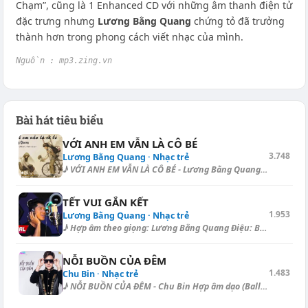
Chạm”, cũng là 1 Enhanced CD với những âm thanh điện tử
đặc trưng nhưng
Lương Bằng Quang
chứng tỏ đã trưởng
thành hơn trong phong cách viết nhạc của mình.
Nguồn : mp3.zing.vn
Bài hát tiêu biểu
VỚI ANH EM VẪN LÀ CÔ BÉ
3.748
Lương Bằng Quang · Nhạc trẻ
♪ VỚI ANH EM VẪN LÀ CÔ BÉ - Lương Bằng Quang Điệu: Slow Surf [C] Có nhữn...
TẾT VUI GẮN KẾT
1.953
Lương Bằng Quang · Nhạc trẻ
♪ Hợp âm theo giọng: Lương Bằng Quang Điệu: Ballad Hợp âm dạo: [E] | [E]...
NỖI BUỒN CỦA ĐÊM
1.483
Chu Bin · Nhạc trẻ
♪ NỖI BUỒN CỦA ĐÊM - Chu Bin Hợp âm dạo (Ballad) - Capo II.: [D] | [G] |...