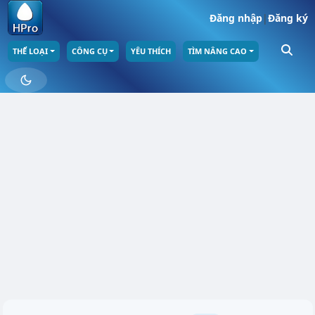
Đăng nhập
|
Đăng ký
THỂ LOẠI
CÔNG CỤ
YÊU THÍCH
TÌM NÂNG CAO