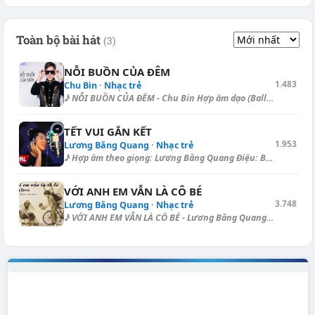
Toàn bộ bài hát
(3)
NỖI BUỒN CỦA ĐÊM
1.483
Chu Bin · Nhạc trẻ
♪ NỖI BUỒN CỦA ĐÊM - Chu Bin Hợp âm dạo (Ballad) - Capo II.: [D] | [G] |...
TẾT VUI GẮN KẾT
1.953
Lương Bằng Quang · Nhạc trẻ
♪ Hợp âm theo giọng: Lương Bằng Quang Điệu: Ballad Hợp âm dạo: [E] | [E]...
VỚI ANH EM VẪN LÀ CÔ BÉ
3.748
Lương Bằng Quang · Nhạc trẻ
♪ VỚI ANH EM VẪN LÀ CÔ BÉ - Lương Bằng Quang Điệu: Slow Surf [C] Có nhữn...