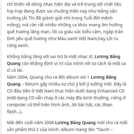
chỉ thiên về dòng nhạc hiện đại và trẻ trung với chất liệu
hip-hop đang được ưa chuộng hiện nay như Nắng sân
trường (Ái Thi đã giành giải nhì trong Tuổi đời mênh
mông), mà còn rất nhiều những ca khúc mang âm hưởng
quê hương lãng mạn, lời ca giàu sức biểu cảm, ngập tràn
tình yêu quê hương như Màu xanh Việt Nam,hay Lời ru
rừng xanh.
Không bằng lòng với vai trò là một nhạc sĩ,
Lương Bằng
Quang
còn khẳng định vị trí của mình với tư cách là một ca
sĩ có tài.
Năm 2004, Quang cho ra đời album vol 1
Lương Bằng
Quang
– Return gây nhiều sự chú ý bởi ý tưởng mới. Đây là
CD đầu tiên ở Việt Nam thực hiện dưới dạng Enhanced CD
(một dạng CD vẫn chạy ở các máy đĩa bình thường, riêng ở
computer có thể hiện hình ảnh, lời bài hát, các đoạn
flash…).
Mãi đến cuối năm 2008
Lương Bằng Quang
mới cho ra mắt
sản phẩm thứ 2 của mình. Album mang tên “Touch –