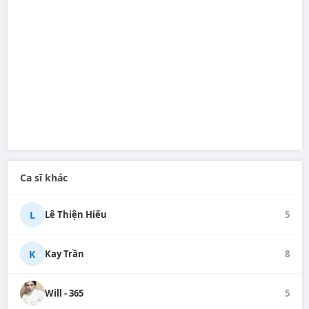
Ca sĩ khác
L
Lê Thiện Hiếu
5
K
Kay Trần
8
Will - 365
5