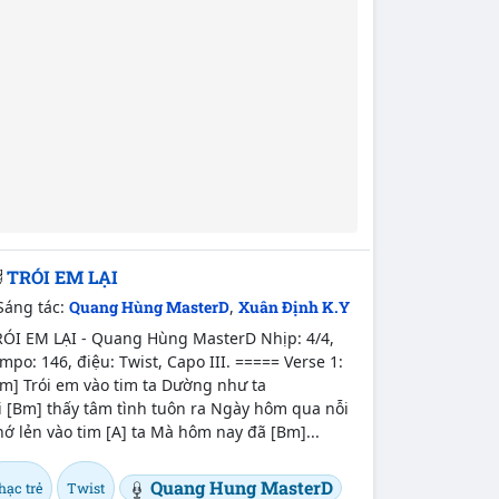
TRÓI EM LẠI
Sáng tác:
Quang Hùng MasterD
,
Xuân Định K.Y
RÓI EM LẠI - Quang Hùng MasterD Nhịp: 4/4,
mpo: 146, điệu: Twist, Capo III. ===== Verse 1:
m] Trói em vào tim ta Dường như ta
i [Bm] thấy tâm tình tuôn ra Ngày hôm qua nỗi
ớ lẻn vào tim [A] ta Mà hôm nay đã [Bm]...
Quang Hung MasterD
hạc trẻ
Twist