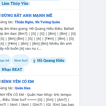
Lâm Thúy Vân
ĐỪNG BẮT ANH MẠNH MẼ
Sáng tác:
Thiện Ngôn
,
Ns Tường Quân
ợp âm theo giọng: Hồ Quang Hiếu Điệu: Ballad
p âm dạo: [Bm7] | [G] | [G] | [Bm] | [Bm] | [G]
[G] | [Bm] [Bm] | [G] | [A] | [F#m] | [Bm] | [G]
[A] | [F#m] | [Bm] | [Bm] [Bm] Nhiều lần anh
ấy nỗi buồn [A] sau nụ c...
Hồ Quang Hiếu
hạc trẻ
Slow Surf
Nhạc BEAT
BÌNH YÊN CÓ EM
Sáng tác:
Quân Han
ÌNH YÊN CÓ EM - Quân Han Nhịp: 4/4, tempo:
, điệu: Slow Surf ===== [G] | [Em] | [Am7] |
Am7] | [Am] | [Am] | [Dm7] | [G] [Em] Sau bao