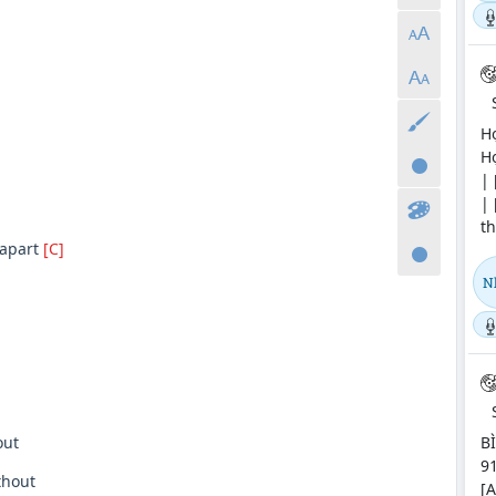
H
Hợ
| 
| 
th
 apart
[C]
N
B
ut
91
thout
[