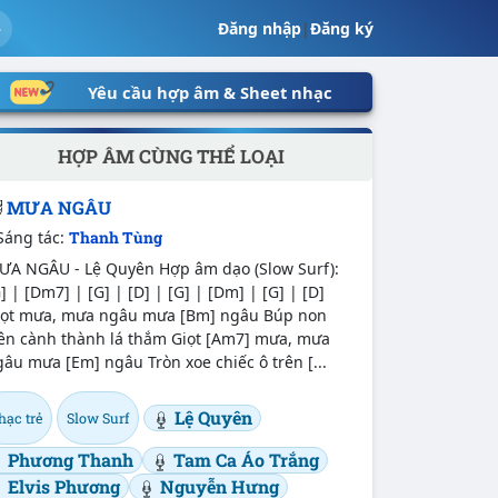
Đăng nhập
|
Đăng ký
Yêu cầu hợp âm & Sheet nhạc
HỢP ÂM CÙNG THỂ LOẠI
MƯA NGÂU
Sáng tác:
Thanh Tùng
ƯA NGÂU - Lệ Quyên Hợp âm dạo (Slow Surf):
] | [Dm7] | [G] | [D] | [G] | [Dm] | [G] | [D]
iọt mưa, mưa ngâu mưa [Bm] ngâu Búp non
rên cành thành lá thắm Giọt [Am7] mưa, mưa
âu mưa [Em] ngâu Tròn xoe chiếc ô trên [...
Lệ Quyên
hạc trẻ
Slow Surf
Phương Thanh
Tam Ca Áo Trắng
Elvis Phương
Nguyễn Hưng