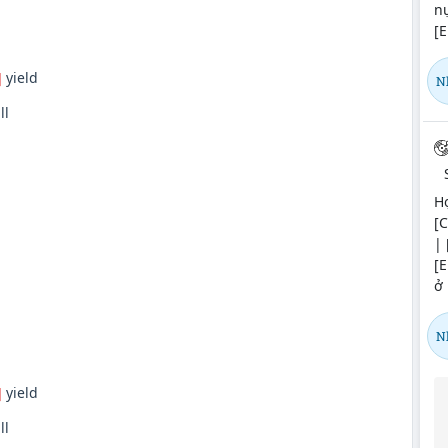
nụ
[
]
yield
N
ll
Hợ
[C
| 
[E
ở 
N
]
yield
ll