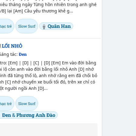
hiêu tháng ngày Từng hồn nhiên trong anh ghé
/B] lại [Am] Câu yêu thương khẻ g...
Quân Han
hạc trẻ
Slow Surf
LỐI NHỎ
Sáng tác:
Đen
tro: [Em] | [D] | [C] | [D] [Em] Em vào đời bằng
i lộ còn anh vào đời bằng lối nhỏ Anh [D] nhớ
ình đã từng thổ lộ, anh nhớ rằng em đã chối bỏ
h [C] nhớ chuyến xe buổi tối đó, trên xe chỉ có
t người ngồi Anh [D]...
hạc trẻ
Slow Surf
Đen
&
Phương Anh Đào