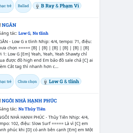
B Ray
&
Phạm Vi
hạc trẻ
Ballad
NGÂN
Sáng tác:
Low G
,
Ns tlinh
ÂN - Low G x tlinh Nhịp: 4/4, tempo: 71, điệu:
ưa chọn ===== [B] | [B] | [B] | [B] | [B] | [B]
i 1: Low G [Em] Yeah, Yeah, Yeah Shawty chỉ
ua được đồ high end Em bảo đồ sale chả [C] ai
èm Cắt tag thì nhanh hơn c...
Low G
&
tlinh
hạc trẻ
Chưa chọn
NGÔI NHÀ HẠNH PHÚC
Sáng tác:
Ns Thủy Tiên
GÔI NHÀ HẠNH PHÚC - Thủy Tiên Nhịp: 4/4,
mpo: 102, điệu: Slow Surf ===== Là vì [C] em
ạnh phúc khi [D] có anh bên cạnh [Em] em Một