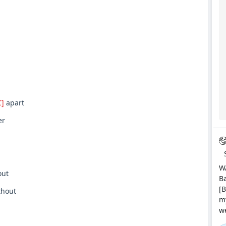
C]
apart
er
W
ut
Ba
[B
thout
my
we