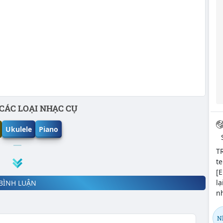
CÁC LOẠI NHẠC CỤ
Ukulele
Piano
T
te
[E
lạ
BÌNH LUẬN
nh
N