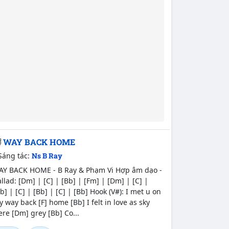
WAY BACK HOME
Sáng tác:
Ns B Ray
AY BACK HOME - B Ray & Phạm Vi Hợp âm dạo -
llad: [Dm] | [C] | [Bb] | [Fm] | [Dm] | [C] |
b] | [C] | [Bb] | [C] | [Bb] Hook (V#): I met u on
 way back [F] home [Bb] I felt in love as sky
re [Dm] grey [Bb] Co...