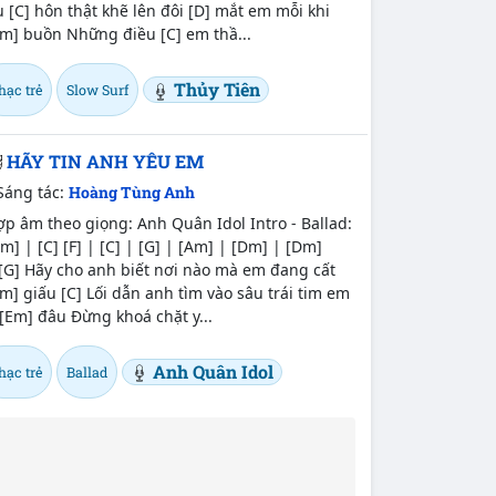
 [C] hôn thật khẽ lên đôi [D] mắt em mỗi khi
Em] buồn Những điều [C] em thầ...
Thủy Tiên
hạc trẻ
Slow Surf
HÃY TIN ANH YÊU EM
Sáng tác:
Hoàng Tùng Anh
p âm theo giọng: Anh Quân Idol Intro - Ballad:
m] | [C] [F] | [C] | [G] | [Am] | [Dm] | [Dm]
[G] Hãy cho anh biết nơi nào mà em đang cất
m] giấu [C] Lối dẫn anh tìm vào sâu trái tim em
[Em] đâu Đừng khoá chặt y...
Anh Quân Idol
hạc trẻ
Ballad