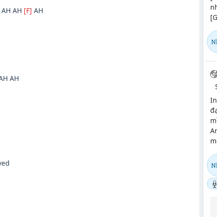
n
 AH AH
[F]
AH
[G
N
AH AH
In
đạ
m
An
mộ
ved
N