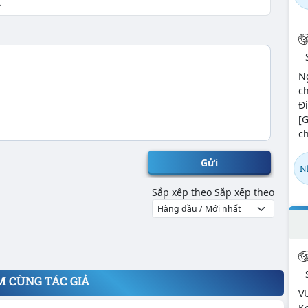
N
ch
Đi
[
ch
Gửi
N
Sắp xếp theo
Sắp xếp theo
M CÙNG TÁC GIẢ
V
Ke