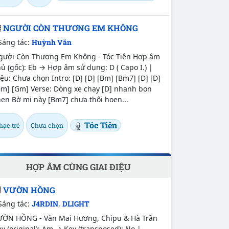
NGƯỜI CÒN THƯƠNG EM KHÔNG
Sáng tác:
Huỳnh Văn
gười Còn Thương Em Không - Tóc Tiên Hợp âm
ủ (gốc): Eb → Hợp âm sử dụng: D ( Capo I.) |
ệu: Chưa chọn Intro: [D] [D] [Bm] [Bm7] [D] [D]
Gm] [Gm] Verse: Dòng xe chạy [D] nhanh bon
en Bờ mi này [Bm7] chưa thôi hoen...
Tóc Tiên
hạc trẻ
Chưa chọn
HỢP ÂM CÙNG GIAI ĐIỆU
VƯỜN HỒNG
Sáng tác:
J4RDIN
,
DLIGHT
ƯỜN HỒNG - Văn Mai Hương, Chipu & Hà Trần
y (original): Am → Key (transposed): No |