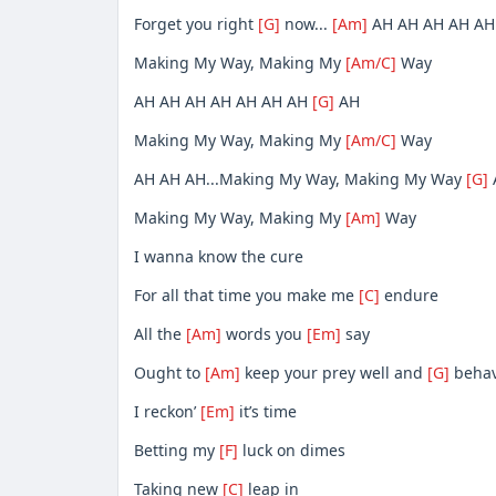
Forget you right
[G]
now...
[Am]
AH AH AH AH AH
Making My Way, Making My
[Am/C]
Way
AH AH AH AH AH AH AH
[G]
AH
Making My Way, Making My
[Am/C]
Way
AH AH AH...Making My Way, Making My Way
[G]
Making My Way, Making My
[Am]
Way
I wanna know the cure
For all that time you make me
[C]
endure
All the
[Am]
words you
[Em]
say
Ought to
[Am]
keep your prey well and
[G]
beha
I reckon’
[Em]
it’s time
Betting my
[F]
luck on dimes
Taking new
[C]
leap in