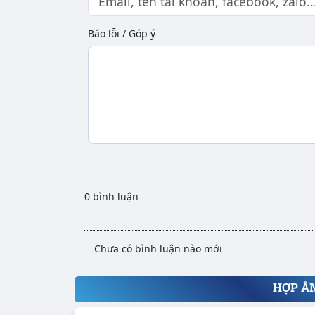
Báo lỗi / Góp ý
0 bình luận
Chưa có bình luận nào mới
HỢP Â