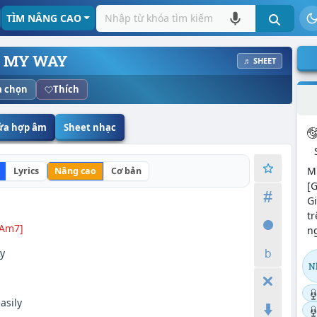
TÌM NÂNG CAO
 MY WAY
♬ SHEET
 chọn
Thích
sửa hợp âm
Sheet nhạc
M
Lyrics
Nâng cao
Cơ bản
[G
G
t
[Am7]
ng
y
N
asily