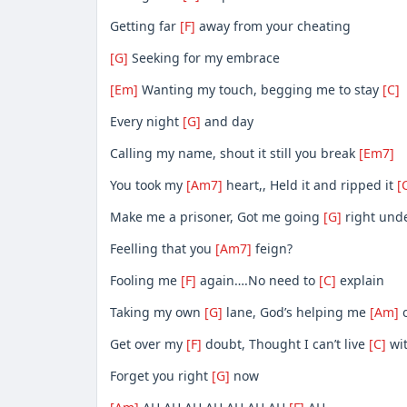
Getting far
[F]
away from your cheating
[G]
Seeking for my embrace
[Em]
Wanting my touch, begging me to stay
[C]
Every night
[G]
and day
Calling my name, shout it still you break
[Em7]
You took my
[Am7]
heart,, Held it and ripped it
[
Make me a prisoner, Got me going
[G]
right und
Feelling that you
[Am7]
feign?
Fooling me
[F]
again….No need to
[C]
explain
Taking my own
[G]
lane, God’s helping me
[Am]
o
Get over my
[F]
doubt, Thought I can’t live
[C]
wi
Forget you right
[G]
now