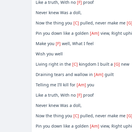
Like a truth, With no
[F]
proof
Never knew Was a doll,
Now the thing you
[C]
pulled, never make me
[G
Pin you down like a golden
[Am]
view, Right uphi
Make you
[F]
well, What I feel
Wish you well
Living right in the
[C]
kingdom I built a
[G]
new
Draining tears and wallow in
[Am]
guilt
Telling me I’ll kill for
[Am]
you
Like a truth, With no
[F]
proof
Never knew Was a doll,
Now the thing you
[C]
pulled, never make me
[G
Pin you down like a golden
[Am]
view, Right uphi