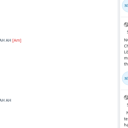
N
NG
AH AH
[Am]
Ch
Lờ
m
th
N
AH AH
N
te
h