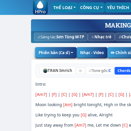
THỂ LOẠI
CÔNG CỤ
YÊU THÍCH
MAKING
Sáng tác:
Sơn Tùng M-TP
Nhạc trẻ
Chưa
Phiên bản (Ca sĩ)
Nhạc - Video
✏️ Chỉnh 
TRAN Imrich
Tone gốc:
C
Chords
Intro:
[Am7]
|
[F]
|
[C]
|
[G]
|
[Am7]
|
[F]
|
[C]
|
[G]
|
Moon looking
[Am]
bright tonight, High in the sk
Like trying to keep you
[G]
alive, Alright
Just stay away from
[Am7]
me, Let me down
[C]
e