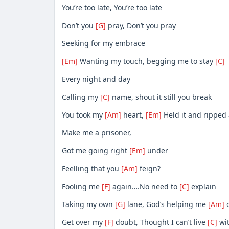
You’re too late, You’re too late
Don’t you
[G]
pray, Don’t you pray
Seeking for my embrace
[Em]
Wanting my touch, begging me to stay
[C]
Every night and day
Calling my
[C]
name, shout it still you break
You took my
[Am]
heart,
[Em]
Held it and ripped
Make me a prisoner,
Got me going right
[Em]
under
Feelling that you
[Am]
feign?
Fooling me
[F]
again….No need to
[C]
explain
Taking my own
[G]
lane, God’s helping me
[Am]
o
Get over my
[F]
doubt, Thought I can’t live
[C]
wi