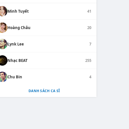
Minh Tuyết
41
Hoàng Châu
20
Lynk Lee
7
Nhạc BEAT
255
Chu Bin
4
DANH SÁCH CA SĨ