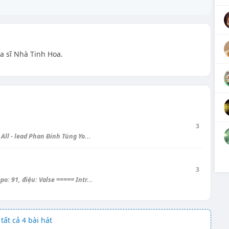
ca sĩ Nhà Tinh Hoa.
3
All - lead Phan Đinh Tùng Yo...
3
o: 91, điệu: Valse ===== Intr...
tất cả 4 bài hát