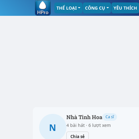
THỂ LOẠI
CÔNG CỤ
YÊU THÍCH
Nhà Tinh Hoa
Ca sĩ
N
4 bài hát · 6 lượt xem
Chia sẻ