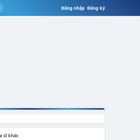
Đăng nhập
|
Đăng ký
a sĩ khác