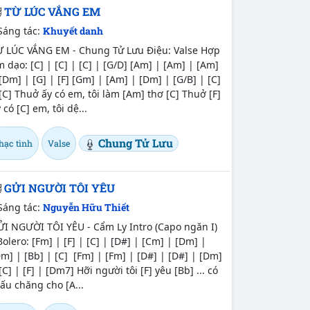
TỪ LÚC VẮNG EM
Sáng tác:
Khuyết danh
Ừ LÚC VẮNG EM - Chung Tử Lưu Điệu: Valse Hợp
 dạo: [C] | [C] | [C] | [G/D] [Am] | [Am] | [Am]
[Dm] | [G] | [F] [Gm] | [Am] | [Dm] | [G/B] | [C]
[C] Thuở ấy có em, tôi làm [Am] thơ [C] Thuở [F]
 có [C] em, tôi dệ...
Chung Tử Lưu
hạc tình
Valse
GỬI NGƯỜI TÔI YÊU
Sáng tác:
Nguyễn Hữu Thiết
ỬI NGƯỜI TÔI YÊU - Cẩm Ly Intro (Capo ngăn I)
Bolero: [Fm] | [F] | [C] | [D#] | [Cm] | [Dm] |
m] | [Bb] | [C] [Fm] | [Fm] | [D#] | [D#] | [Dm]
[C] | [F] | [Dm7] Hỡi người tôi [F] yêu [Bb] ... có
ấu chăng cho [A...