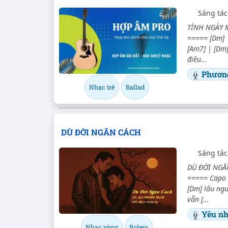
Sáng tác
TÌNH NGÀY M
===== [Dm] |
[Am7] | [Dm]
điều...
Phươn
Nhạc trẻ
Ballad
DÙ ĐỜI NGĂN CÁCH
Sáng tác
DÙ ĐỜI NGĂN 
===== Capo I
[Dm] lâu ng
vẫn [...
Yêu nh
Nhạc vàng
Bolero