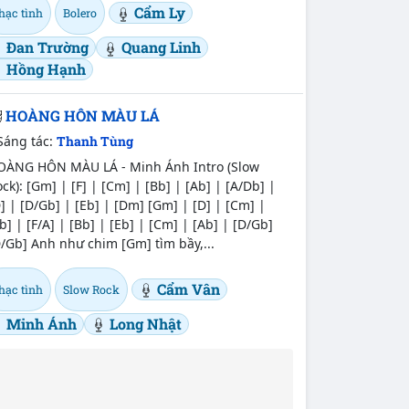
Cẩm Ly
hạc tình
Bolero
Đan Trường
Quang Linh
Hồng Hạnh
HOÀNG HÔN MÀU LÁ
Sáng tác:
Thanh Tùng
OÀNG HÔN MÀU LÁ - Minh Ánh Intro (Slow
ck): [Gm] | [F] | [Cm] | [Bb] | [Ab] | [A/Db] |
] | [D/Gb] | [Eb] | [Dm] [Gm] | [D] | [Cm] |
b] | [F/A] | [Bb] | [Eb] | [Cm] | [Ab] | [D/Gb]
/Gb] Anh như chim [Gm] tìm bầy,...
Cẩm Vân
hạc tình
Slow Rock
Minh Ánh
Long Nhật