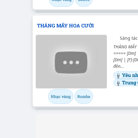
THÁNG MẤY HOA CƯỜI
Sáng tác
THÁNG MẤY H
===== [Dm] | 
[Dm] | [F]-[
đèn...
Yêu nh
Trung
Nhạc vàng
Rumba