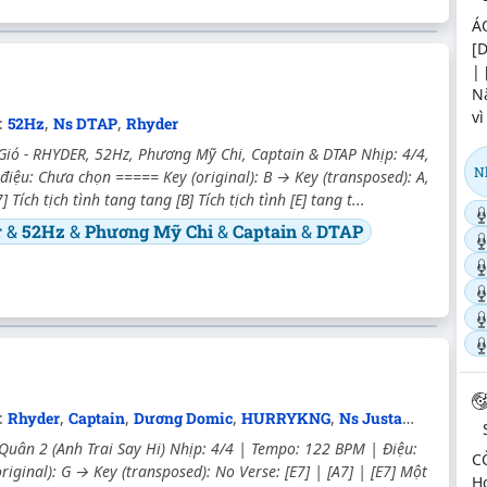
Á
[D
| 
Nắ
vì
c:
52Hz
,
Ns DTAP
,
Rhyder
Gió - RHYDER, 52Hz, Phương Mỹ Chi, Captain & DTAP Nhịp: 4/4,
N
điệu: Chưa chọn ===== Key (original): B → Key (transposed): A,
] Tích tịch tình tang tang [B] Tích tịch tình [E] tang t...
r
&
52Hz
&
Phương Mỹ Chi
&
Captain
&
DTAP
c:
Rhyder
,
Captain
,
Dương Domic
,
HURRYKNG
,
Ns JustaTee
Quân 2 (Anh Trai Say Hi) Nhịp: 4/4 | Tempo: 122 BPM | Điệu:
C
riginal): G → Key (transposed): No Verse: [E7] | [A7] | [E7] Một
Hợ