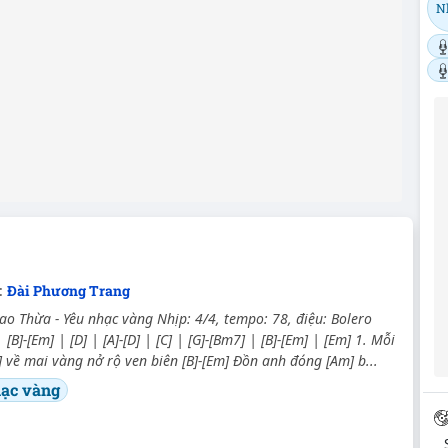
N
:
Đài Phương Trang
ao Thừa - Yêu nhạc vàng Nhịp: 4/4, tempo: 78, điệu: Bolero
[B]-[Em] | [D] | [A]-[D] | [C] | [G]-[Bm7] | [B]-[Em] | [Em] 1. Mỗi
 về mai vàng nở rộ ven biên [B]-[Em] Đồn anh đóng [Am] b...
ạc vàng