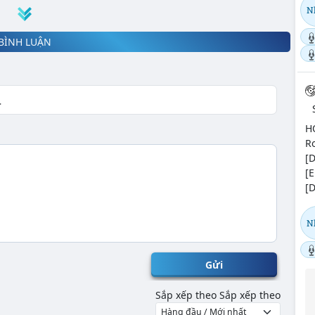
N
BÌNH LUẬN
H
Ro
[D
[E
[D
N
Gửi
Sắp xếp theo
Sắp xếp theo