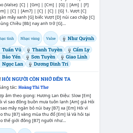
o (Valse): [C] | [Gm] | [Cm] | [G] | [Am] | [F]
m] | [C] | [Am7] | [C] | [C] | [G] 1. Vượt [C]
àn mây xanh [G] biếc Vượt [D] núi cao chập [C]
ùng Chiều [Bb] nay anh trở [G]...
Như Quỳnh
hạc tình
Nhạc vàng
Valse
Tuấn Vũ
Thanh Tuyền
Cẩm Ly
Bảo Yến
Sơn Tuyền
Giao Linh
Ngọc Lan
Dương Đình Trí
HỎI NGƯỜI CÒN NHỚ ĐẾN TA
Sáng tác:
Hoàng Thi Thơ
ợp âm theo giọng: Hương Lan Điệu: Slow [Em]
i vì sao đông buồn mưa tuôn lạnh [Am] giá Hỏi
 sao mây ngàn bỏ núi bay [B7] xa [Em] Hỏi vì
o thu [B7] vàng mùa thu đổ [Em] lá Và hỏi tại
o thế giới đông [B7] người như...