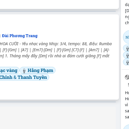
dạ
[D
ng
ch
:
Đài Phương Trang
N
OA CƯỜI - Yêu nhạc vàng Nhịp: 3/4, tempo: 88, điệu: Rumba
[F]-[Gm] | [A7] | [Em7]-[Dm] | [F]-[Gm] [C7]-[F] | [Am7] | [A]-
Dm] 1. Tháng mấy đây [Dm] rồi nhà ai đám cưới giăng [F] mắt
ạc vàng
Hằng Phạm
 Chỉnh
&
Thanh Tuyền
H
Hỏ
vì
sa
sa