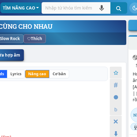
TÌM NÂNG CAO
 CÙNG CHO NHAU
Slow Rock
Thích
sửa hợp âm
H
ds
Lyrics
Nâng cao
Cơ bản
âm
[A
| 
rồ
N