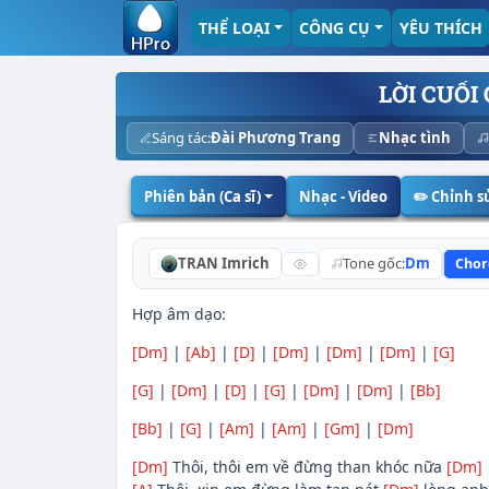
THỂ LOẠI
CÔNG CỤ
YÊU THÍCH
LỜI CUỐI
Sáng tác:
Đài Phương Trang
Nhạc tình
Phiên bản (Ca sĩ)
Nhạc - Video
✏️ Chỉnh 
TRAN Imrich
Tone gốc:
Dm
Chor
Hợp âm dạo:
[Dm]
|
[Ab]
|
[D]
|
[Dm]
|
[Dm]
|
[Dm]
|
[G]
[G]
|
[Dm]
|
[D]
|
[G]
|
[Dm]
|
[Dm]
|
[Bb]
[Bb]
|
[G]
|
[Am]
|
[Am]
|
[Gm]
|
[Dm]
[Dm]
Thôi, thôi em về đừng than khóc nữa
[Dm]