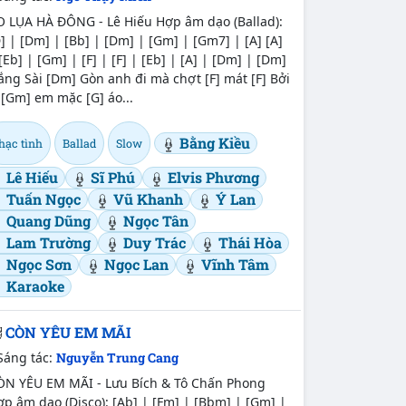
O LỤA HÀ ĐÔNG - Lê Hiếu Hợp âm dạo (Ballad):
] | [Dm] | [Bb] | [Dm] | [Gm] | [Gm7] | [A] [A]
[Eb] | [Gm] | [F] | [F] | [Eb] | [A] | [Dm] | [Dm]
ng Sài [Dm] Gòn anh đi mà chợt [F] mát [F] Bởi
 [Gm] em mặc [G] áo...
Bằng Kiều
hạc tình
Ballad
Slow
Lê Hiếu
Sĩ Phú
Elvis Phương
Tuấn Ngọc
Vũ Khanh
Ý Lan
Quang Dũng
Ngọc Tân
Lam Trường
Duy Trác
Thái Hòa
Ngọc Sơn
Ngọc Lan
Vĩnh Tâm
Karaoke
CÒN YÊU EM MÃI
Sáng tác:
Nguyễn Trung Cang
ÒN YÊU EM MÃI - Lưu Bích & Tô Chấn Phong
p âm dạo (Disco): [Ab] | [Fm] | [Bbm] | [Gm] |