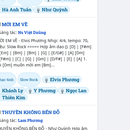
Hà Anh Tuấn
Như Quỳnh
MỜI EM VỀ
Sáng tác:
Ns Việt Dzũng
I EM VỀ - Elvis Phương Nhịp: 4/4, tempo: 70,
ệu: Slow Rock ===== Hợp âm dạo (): [D] | [F#m]
[Em] | [Bm] | [Bm] | [G] | [E/G#] | [A] [Dm]
[F#m] | [C] | [G] | [Gm] | [D/F#] | [E] | [A] 1.
ôi [Dm] muốn mời em [Bm]...
Elvis Phương
hạc tình
Slow Rock
Khánh Ly
Y Phương
Ngọc Lan
Thiên Kim
THUYỀN KHÔNG BẾN ĐỖ
Sáng tác:
Lam Phương
HUYỀN KHÔNG BẾN ĐỖ - Như Quỳnh Hợp âm