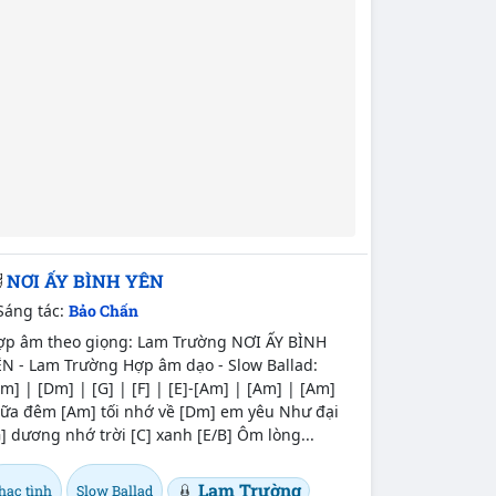
NƠI ẤY BÌNH YÊN
Sáng tác:
Bảo Chấn
ợp âm theo giọng: Lam Trường NƠI ẤY BÌNH
ÊN - Lam Trường Hợp âm dạo - Slow Ballad:
m] | [Dm] | [G] | [F] | [E]-[Am] | [Am] | [Am]
iữa đêm [Am] tối nhớ về [Dm] em yêu Như đại
] dương nhớ trời [C] xanh [E/B] Ôm lòng...
Lam Trường
hạc tình
Slow Ballad