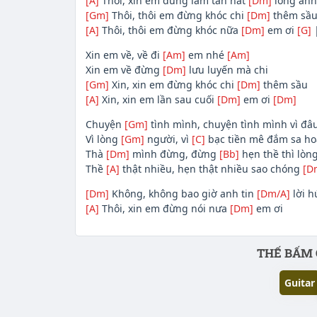
[A]
Thôi, xin em đừng làm tan nát
[Dm]
lòng an
[Gm]
Thôi, thôi em đừng khóc chi
[Dm]
thêm sầ
[A]
Thôi, thôi em đừng khóc nữa
[Dm]
em ơi
[G]
Xin em về, về đi
[Am]
em nhé
[Am]
Xin em về đừng
[Dm]
lưu luyến mà chi
[Gm]
Xin, xin em đừng khóc chi
[Dm]
thêm sầu
[A]
Xin, xin em lần sau cuối
[Dm]
em ơi
[Dm]
Chuyện
[Gm]
tình mình, chuyện tình mình vì đâ
Vì lòng
[Gm]
người, vì
[C]
bạc tiền mê đắm sa h
Thà
[Dm]
mình đừng, đừng
[Bb]
hẹn thề thì lòn
Thề
[A]
thật nhiều, hẹn thật nhiều sao chóng
[D
[Dm]
Không, không bao giờ anh tin
[Dm/A]
lời 
[A]
Thôi, xin em đừng nói nưa
[Dm]
em ơi
Phần nội dung
THẾ BẤM 
Guitar