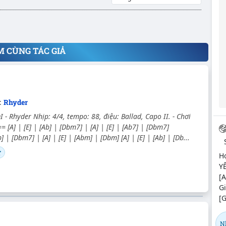
M CÙNG TÁC GIẢ
c:
Rhyder
 - Rhyder Nhịp: 4/4, tempo: 88, điệu: Ballad, Capo II. - Chơi
= [A] | [E] | [Ab] | [Dbm7] | [A] | [E] | [Ab7] | [Dbm7]
Ab] | [Dbm7] | [A] | [E] | [Abm] | [Dbm] [A] | [E] | [Ab] | [Db...
r
H
Y
[A
G
[G
N