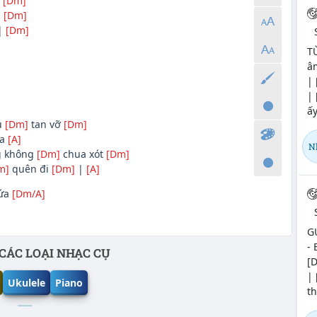
h
[Dm]
u
[Dm]
|
[Dm]
T
âm
| 
| 
ấy
u
[Dm]
tan vỡ
[Dm]
oa
[A]
N
g không
[Dm]
chua xót
[Dm]
m]
quên đi
[Dm]
|
[A]
hứa
[Dm/A]
G
- 
CÁC LOẠI NHẠC CỤ
[D
| 
Ukulele
Piano
th