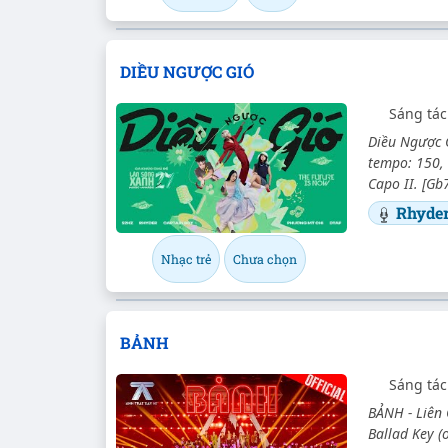
DIỀU NGƯỢC GIÓ
Sáng tá
Diều Ngược 
tempo: 150, 
Capo II. [Gb7
Rhyde
Nhạc trẻ
Chưa chọn
BẢNH
Sáng tá
BẢNH - Liên 
Ballad Key (o