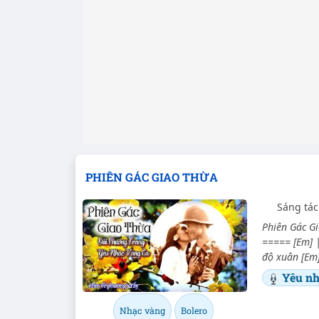
PHIÊN GÁC GIAO THỪA
Sáng tác
Phiên Gác Gi
===== [Em] | 
độ xuân [Em]
Yêu nh
Nhạc vàng
Bolero