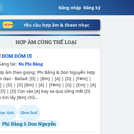
Đăng nhập
|
Đăng ký
Yêu cầu hợp âm & Sheet nhạc
HỢP ÂM CÙNG THỂ LOẠI
ĐOM ĐÓM ƠI
Sáng tác:
Ns Phi Bằng
ợp âm theo giọng: Phi Bằng & Don Nguyễn Hợp
 dạo - Ballad: [D] | [Bm] | [A] | [D] | [F#m] |
] | [D] | [D] [Bm] | [A] | [F#m] | [G] | [Em] | [A]
[D] | [D] Con sáo [A] bay xa qua sông mất [D]
i Em lấy [Bm] chồ...
hạc tình
Slow Surf
Phi Bằng
&
Don Nguyễn