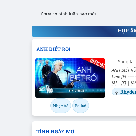
Chưa có bình luận nào mới
HỢP Â
ANH BIẾT RỒI
Sáng tá
ANH BIẾT RỒI
tone [E] ====
[A] | [E] | [
Rhyde
Nhạc trẻ
Ballad
TÌNH NGÀY MƠ