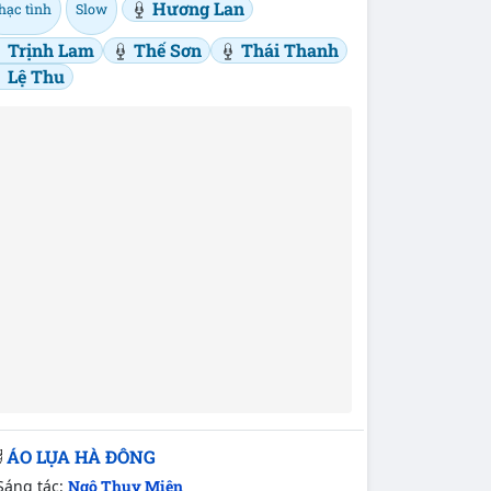
Hương Lan
hạc tình
Slow
Trịnh Lam
Thế Sơn
Thái Thanh
Lệ Thu
ÁO LỤA HÀ ĐÔNG
Sáng tác:
Ngô Thụy Miên