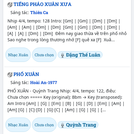
TIẾNG PHÁO XUÂN XƯA
Sáng tác:
Thiên Ca
Nhịp 4/4, tempo: 128 Intro: [Gm] | [Gm] | [Dm] | [Dm] |
[Am] | [Am] | [Dm] | [Dm] [Gm] | [Gm] | [Dm] | [Dm] |
[A] | [A] | [Dm] | [Dm] Đêm nay giao thừa về trên phố nhỏ
Sao nghe trong lòng thương nhớ [F] quê xa [F] Xuâ...
Đặng Thế Luân
Nhạc Xuân
Chưa chọn
PHỐ XUÂN
Sáng tác:
Hoài An-1977
PHỐ XUÂN - Quỳnh Trang Nhịp: 4/4, tempo: 122, điệu:
Chưa chọn ===== Key (original): Bbm → Key (transposed):
Am Intro [Am] | [G] | [Em] | [B] | [G] | [D] | [Em] | [Am] |
[Am] [G] | [C]-[D] | [G]-[C] | [Am] | [G] | [G] | [...
Quỳnh Trang
Nhạc Xuân
Chưa chọn