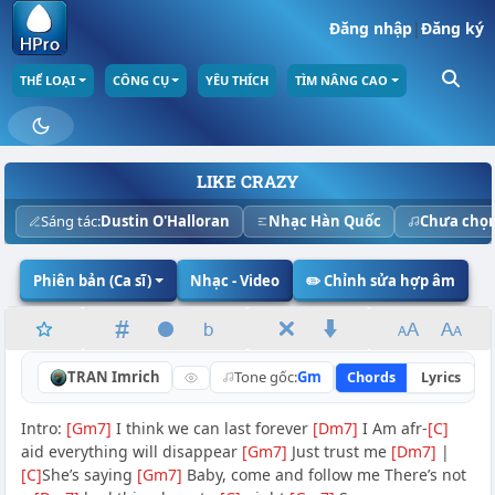
Đăng nhập
|
Đăng ký
THỂ LOẠI
CÔNG CỤ
YÊU THÍCH
TÌM NÂNG CAO
LIKE CRAZY
Sáng tác:
Dustin O'Halloran
Nhạc Hàn Quốc
Chưa chọ
Phiên bản (Ca sĩ)
Nhạc - Video
✏️ Chỉnh sửa hợp âm
TRAN Imrich
Tone gốc:
Gm
Chords
Lyrics
N
Intro:
[Gm7]
I think we can last forever
[Dm7]
I Am afr-
[C]
aid everything will disappear
[Gm7]
Just trust me
[Dm7]
|
[C]
Sheʼs saying
[Gm7]
Baby, come and follow me Thereʼs not