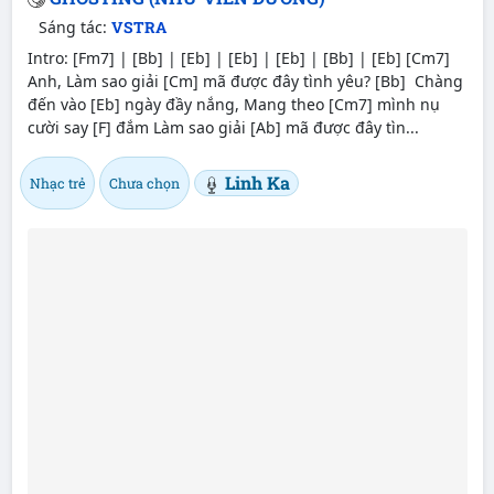
Sáng tác:
VSTRA
Intro: [Fm7] | [Bb] | [Eb] | [Eb] | [Eb] | [Bb] | [Eb] [Cm7]
Anh, Làm sao giải [Cm] mã được đây tình yêu? [Bb] Chàng
đến vào [Eb] ngày đầy nắng, Mang theo [Cm7] mình nụ
cười say [F] đắm Làm sao giải [Ab] mã được đây tìn...
Linh Ka
Nhạc trẻ
Chưa chọn