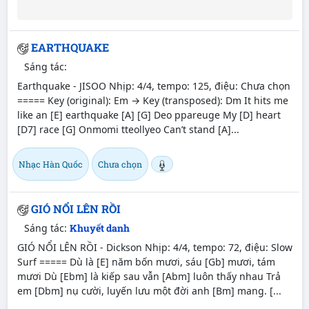
EARTHQUAKE
Sáng tác:
Earthquake - JISOO Nhịp: 4/4, tempo: 125, điệu: Chưa chọn
===== Key (original): Em → Key (transposed): Dm It hits me
like an [E] earthquake [A] [G] Deo ppareuge My [D] heart
[D7] race [G] Onmomi tteollyeo Can’t stand [A]...
Nhạc Hàn Quốc
Chưa chọn
GIÓ NỔI LÊN RỒI
Sáng tác:
Khuyết danh
GIÓ NỔI LÊN RỒI - Dickson Nhịp: 4/4, tempo: 72, điệu: Slow
Surf ===== Dù là [E] năm bốn mươi, sáu [Gb] mươi, tám
mươi Dù [Ebm] là kiếp sau vẫn [Abm] luôn thấy nhau Trả
em [Dbm] nụ cười, luyến lưu một đời anh [Bm] mang. [...