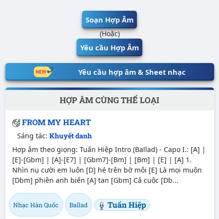
Soạn Hợp Âm
(Hoặc)
Yêu cầu Hợp Âm
Yêu cầu hợp âm & Sheet nhạc
HỢP ÂM CÙNG THỂ LOẠI
FROM MY HEART
Sáng tác:
Khuyết danh
Hợp âm theo giọng: Tuấn Hiệp Intro (Ballad) - Capo I.: [A] |
[E]-[Gbm] | [A]-[E7] | [Gbm7]-[Bm] | [Bm] | [E] | [A] 1.
Nhìn nụ cười em luôn [D] hé trên bờ môi [E] Là mọi muộn
[Dbm] phiền anh biến [A] tan [Gbm] Cả cuộc [Db...
Tuấn Hiệp
Nhạc Hàn Quốc
Ballad