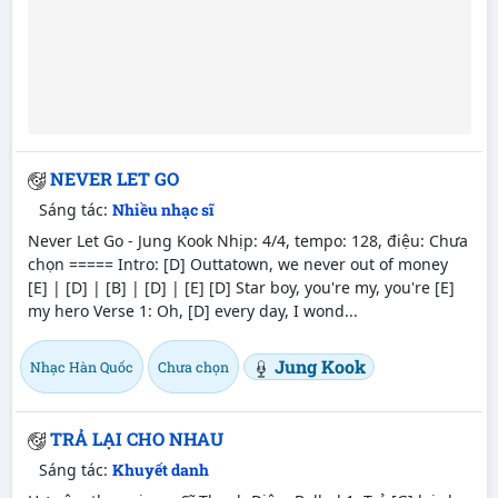
NEVER LET GO
Sáng tác:
Nhiều nhạc sĩ
Never Let Go - Jung Kook Nhịp: 4/4, tempo: 128, điệu: Chưa
chọn ===== Intro: [D] Outtatown, we never out of money
[E] | [D] | [B] | [D] | [E] [D] Star boy, you're my, you're [E]
my hero Verse 1: Oh, [D] every day, I wond...
Jung Kook
Nhạc Hàn Quốc
Chưa chọn
TRẢ LẠI CHO NHAU
Sáng tác:
Khuyết danh