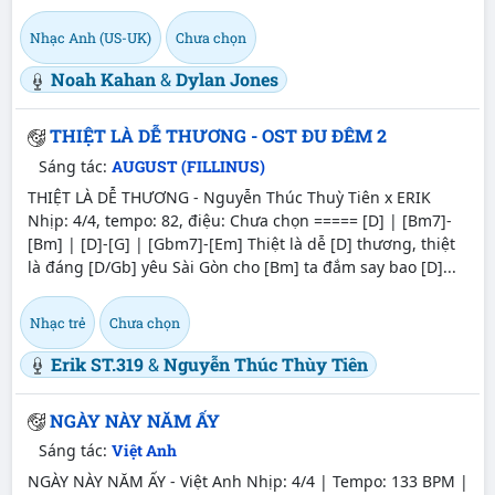
Nhạc Anh (US-UK)
Chưa chọn
Noah Kahan
&
Dylan Jones
THIỆT LÀ DỄ THƯƠNG - OST ĐU ĐÊM 2
Sáng tác:
AUGUST (FILLINUS)
THIỆT LÀ DỄ THƯƠNG - Nguyễn Thúc Thuỳ Tiên x ERIK
Nhịp: 4/4, tempo: 82, điệu: Chưa chọn ===== [D] | [Bm7]-
[Bm] | [D]-[G] | [Gbm7]-[Em] Thiệt là dễ [D] thương, thiệt
là đáng [D/Gb] yêu Sài Gòn cho [Bm] ta đắm say bao [D]...
Nhạc trẻ
Chưa chọn
Erik ST.319
&
Nguyễn Thúc Thùy Tiên
NGÀY NÀY NĂM ẤY
Sáng tác:
Việt Anh
NGÀY NÀY NĂM ẤY - Việt Anh Nhịp: 4/4 | Tempo: 133 BPM |