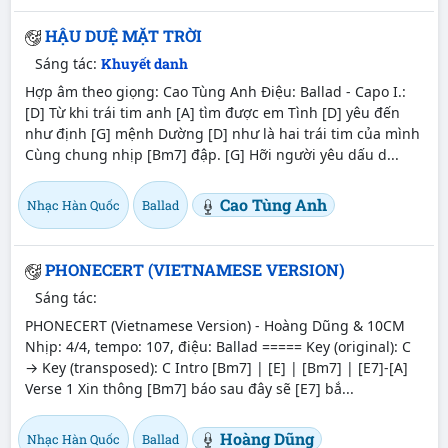
HẬU DUỆ MẶT TRỜI
Sáng tác:
Khuyết danh
Hợp âm theo giọng: Cao Tùng Anh Điệu: Ballad - Capo I.:
[D] Từ khi trái tim anh [A] tìm được em Tình [D] yêu đến
như định [G] mệnh Dường [D] như là hai trái tim của mình
Cùng chung nhịp [Bm7] đập. [G] Hỡi người yêu dấu d...
Cao Tùng Anh
Nhạc Hàn Quốc
Ballad
PHONECERT (VIETNAMESE VERSION)
Sáng tác:
PHONECERT (Vietnamese Version) - Hoàng Dũng & 10CM
Nhịp: 4/4, tempo: 107, điệu: Ballad ===== Key (original): C
→ Key (transposed): C Intro [Bm7] | [E] | [Bm7] | [E7]-[A]
Verse 1 Xin thông [Bm7] báo sau đây sẽ [E7] bắ...
Hoàng Dũng
Nhạc Hàn Quốc
Ballad