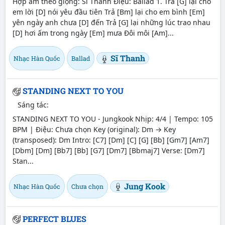
Hợp âm theo giọng: Sĩ Thanh Điệu: Ballad 1. Trả [G] lại cho
em lời [D] nói yêu đầu tiên Trả [Bm] lại cho em bình [Em]
yên ngày anh chưa [D] đến Trả [G] lại những lúc trao nhau
[D] hơi ấm trong ngày [Em] mưa Đôi môi [Am]...
Sĩ Thanh
Nhạc Hàn Quốc
Ballad
STANDING NEXT TO YOU
Sáng tác:
STANDING NEXT TO YOU - Jungkook Nhịp: 4/4 | Tempo: 105
BPM | Điệu: Chưa chọn Key (original): Dm → Key
(transposed): Dm Intro: [C7] [Dm] [C] [G] [Bb] [Gm7] [Am7]
[Dbm] [Dm] [Bb7] [Bb] [G7] [Dm7] [Bbmaj7] Verse: [Dm7]
Stan...
Jung Kook
Nhạc Hàn Quốc
Chưa chọn
PERFECT BLUES