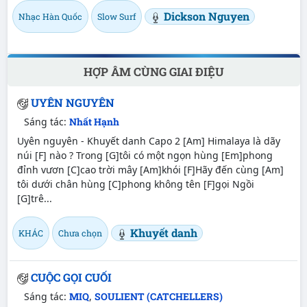
Dickson Nguyen
Nhạc Hàn Quốc
Slow Surf
HỢP ÂM CÙNG GIAI ĐIỆU
UYÊN NGUYÊN
Sáng tác:
Nhất Hạnh
Uyên nguyên - Khuyết danh Capo 2 [Am] Himalaya là dãy
núi [F] nào ? Trong [G]tôi có một ngọn hùng [Em]phong
đỉnh vươn [C]cao trời mây [Am]khói [F]Hãy đến cùng [Am]
tôi dưới chân hùng [C]phong không tên [F]gọi Ngồi
[G]trê...
Khuyết danh
KHÁC
Chưa chọn
CUỘC GỌI CUỐI
Sáng tác:
MIQ
,
SOULIENT (CATCHELLERS)