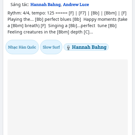
Sáng tác:
Hannah Bahng
,
Andrew Luce
Rythm: 4/4, tempo: 125 ===== [F] | [F7] | [Bb] | [Bbm] | [F]
Playing the... [Bb] perfect blues [Bb] Happy moments (take
a [Bbm] breath) [F] Singing a [Bb]...perfect tune [Bb]
Feeling creatures in the [Bbm] depth [C]...
Hannah Bahng
Nhạc Hàn Quốc
Slow Surf