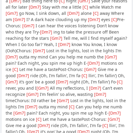
a
[Dm7]
bad thing here to-
[C]
night
[Gm7]
Save your reasons
all for later
[Dm7]
Stay with me a little
[C]
while Watch me
[Gm7]
go Now, I sink down, all
[Dm7]
alone
[C]
away Where
am
[Gm7]
I? A dark haze clouding up my
[Dm7]
eyes
[C]
Pre-
Chorus:
[Gm7]
I can hear the voices listening Donʼt know
who they are Try-
[Dm7]
ing to take the pressure off Been
reaching for the stars
[Gm7]
Tell me, will I find myself again?
When I Go too far? Yeah, I
[Dm7]
know You know, I know
(Ooh)Chorus:
[Gm7]
Lost in the lights, lost in the lights Iʼm
[Dm7]
outta my mind Can you help me numb the
[Gm7]
pain? Each night, you spin me up high E-
[Dm7]
motions on
ice
[C]
Let me have a tastePost-Chorus:
[Gm7]
Give me a
good
[Dm7]
ride (Oh, Iʼm fallinʼ, Iʼm fa-
[C]
llinʼ, Iʼm fallinʼ) Oh,
[Gm7]
itʼs gonʼ be a good
[Dm7]
night (Oh, Iʼm fallinʼ) Fo-
[C]
rever, you and I
[Gm7]
All my reflections, I
[Dm7]
Canʼt even
recognize
[Gm7]
Iʼm feelinʼ so alive, wasting
[Dm7]
timeChorus: Iʼd rather be
[Gm7]
Lost in the lights, lost in the
lights Iʼm
[Dm7]
outta my mind
[C]
Can you help me numb
the
[Gm7]
pain? Each night, you spin me up high E-
[Dm7]
motions on ice
[C]
Let me have a tastePost-Chorus:
[Gm7]
Give me a good
[Dm7]
ride (Oh, Iʼm fallinʼ, Iʼm fa-
[C]
llinʼ, Iʼm
fallinʼ) Oh,
[Gm7]
itʼs gonʼ be a good
[Dm7]
night (Oh, Iʼm