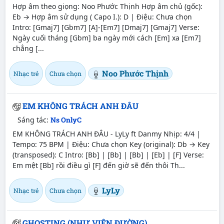
Hợp âm theo giọng: Noo Phước Thịnh Hợp âm chủ (gốc):
Eb → Hợp âm sử dụng ( Capo I.): D | Điệu: Chưa chọn
Intro: [Gmaj7] [Gbm7] [A]-[Em7] [Dmaj7] [Gmaj7] Verse:
Ngày cuối tháng [Gbm] ba ngày mới cách [Em] xa [Em7]
chẳng [...
Noo Phước Thịnh
Nhạc trẻ
Chưa chọn
EM KHÔNG TRÁCH ANH ĐÂU
Sáng tác:
Ns OnlyC
EM KHÔNG TRÁCH ANH ĐÂU - LyLy ft Danmy Nhịp: 4/4 |
Tempo: 75 BPM | Điệu: Chưa chọn Key (original): Db → Key
(transposed): C Intro: [Bb] | [Bb] | [Bb] | [Eb] | [F] Verse:
Em mệt [Bb] rồi điều gì [F] đến giờ sẽ đến thôi Th...
LyLy
Nhạc trẻ
Chưa chọn
GHOSTING (NHƯ VIÊN ĐƯỜNG)