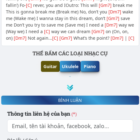
fallinʼ) Fo-
[C]
rever, you and IOutro: This will
[Gm7]
break me
This is gonna break me (Break me) No, donʼt you
[Dm7]
wake
me (Wake me) I wanna stay in this dream, donʼt
[Gm7]
save
me Donʼt you try to save me (Save me) I need a
[Dm7]
way we
(Way we) I need a
[C]
way we can dream
[Gm7]
on (On, on,
on)
[Dm7]
Not again...
[C]
[Gm7]
Whatʼs the point?
[Dm7]
|
[C]
Phần nội dung
THẾ BẤM CÁC LOẠI NHẠC CỤ
Guitar
Ukulele
Piano
BÌNH LUẬN
Thông tin liên hệ của bạn
(*)