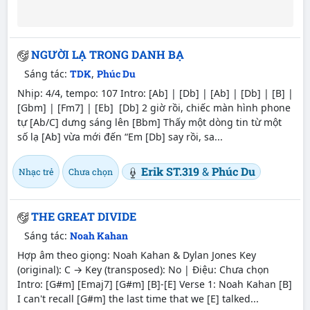
NGƯỜI LẠ TRONG DANH BẠ
Sáng tác:
TDK
,
Phúc Du
Nhịp: 4/4, tempo: 107 Intro: [Ab] | [Db] | [Ab] | [Db] | [B] |
[Gbm] | [Fm7] | [Eb] [Db] 2 giờ rồi, chiếc màn hình phone
tự [Ab/C] dưng sáng lên [Bbm] Thấy một dòng tin từ một
số lạ [Ab] vừa mới đến “Em [Db] say rồi, sa...
Erik ST.319
&
Phúc Du
Nhạc trẻ
Chưa chọn
THE GREAT DIVIDE
Sáng tác:
Noah Kahan
Hợp âm theo giọng: Noah Kahan & Dylan Jones Key
(original): C → Key (transposed): No | Điệu: Chưa chọn
Intro: [G#m] [Emaj7] [G#m] [B]-[E] Verse 1: Noah Kahan [B]
I can't recall [G#m] the last time that we [E] talked...