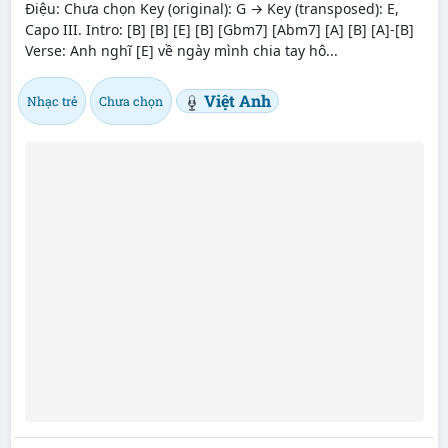
Điệu: Chưa chọn Key (original): G → Key (transposed): E,
Capo III. Intro: [B] [B] [E] [B] [Gbm7] [Abm7] [A] [B] [A]-[B]
Verse: Anh nghĩ [E] về ngày mình chia tay hô...
Việt Anh
Nhạc trẻ
Chưa chọn