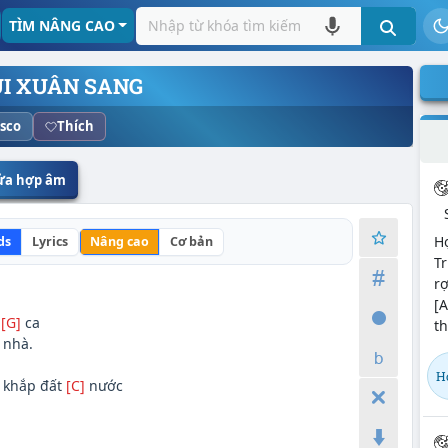
TÌM NÂNG CAO
UI XUÂN SANG
sco
Thích
sửa hợp âm
H
ds
Lyrics
Nâng cao
Cơ bản
T
r
[A
i
[G]
ca
th
 nhà.
Họ
 khắp đất
[C]
nước