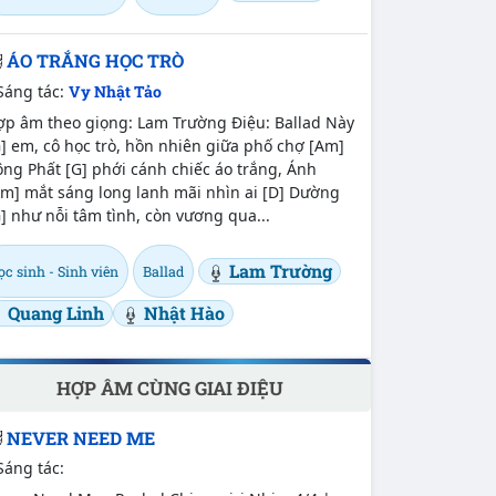
ÁO TRẮNG HỌC TRÒ
Sáng tác:
Vy Nhật Tảo
ợp âm theo giọng: Lam Trường Điệu: Ballad Này
] em, cô học trò, hồn nhiên giữa phố chợ [Am]
ng Phất [G] phới cánh chiếc áo trắng, Ánh
Am] mắt sáng long lanh mãi nhìn ai [D] Dường
] như nỗi tâm tình, còn vương qua...
Lam Trường
c sinh - Sinh viên
Ballad
Quang Linh
Nhật Hào
HỢP ÂM CÙNG GIAI ĐIỆU
NEVER NEED ME
Sáng tác: