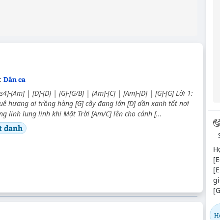
:
Dân ca
s4]-[Am] | [D]-[D] | [G]-[G/B] | [Am]-[C] | [Am]-[D] | [G]-[G] Lời 1:
ê hương ai trồng hàng [G] cây đang lớn [D] dần xanh tốt nơi
g linh lung linh khi Mặt Trời [Am/C] lên cho cánh [...
t danh
Hợ
[E
[E
gi
[G
Họ