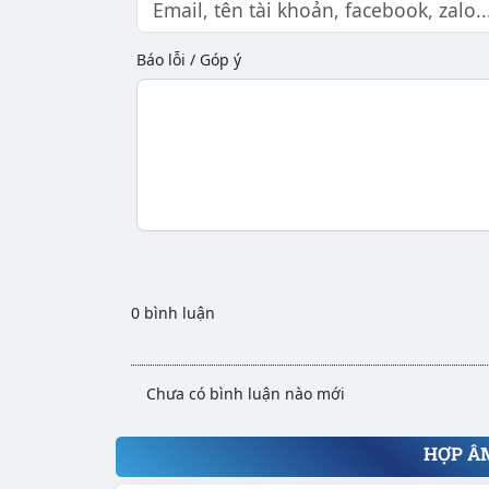
Báo lỗi / Góp ý
0 bình luận
Chưa có bình luận nào mới
HỢP Â