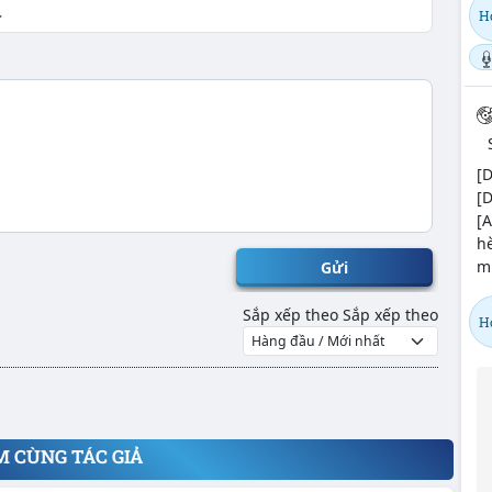
Họ
[D
[
[A
hè
mư
Gửi
Sắp xếp theo
Sắp xếp theo
Họ
M CÙNG TÁC GIẢ