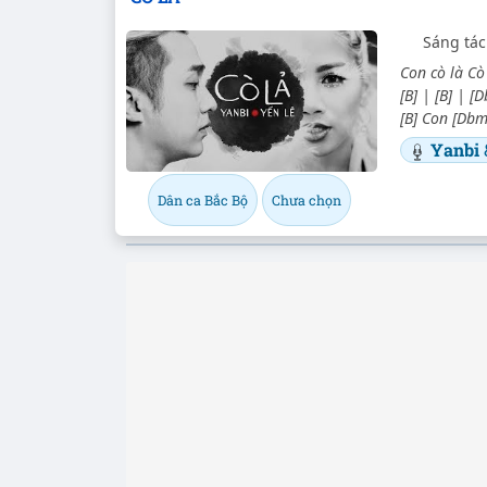
Sáng tác
Con cò là Cò 
[B] | [B] | [
[B] Con [Dbm]
Yanbi
Dân ca Bắc Bộ
Chưa chọn