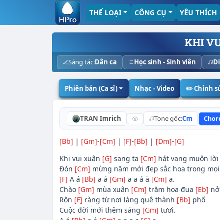
THỂ LOẠI
CÔNG CỤ
YÊU THÍCH
KHI V
Sáng tác:
Dân ca
Học sinh - Sinh viên
Di
Phiên bản (Ca sĩ)
Nhạc - Video
✏️ Chỉnh 
TRAN Imrich
Tone gốc:
Cm
Chor
[Bb]
|
[Gm]
-
[Cm]
|
[F]
-
[Bb]
|
[Dm]
-
[G]
Khi vui xuân
[G]
sang ta
[Cm]
hát vang muôn lờ
Đón
[Cm]
mừng năm mới đẹp sắc hoa trong mọi
[F]
A á
[Bb]
a á
[Gm]
a a ả à
[Cm]
a.
Chào
[Gm]
mùa xuân
[Cm]
trăm hoa đua
[Eb]
nở
Rộn
[F]
ràng từ nơi làng quê thành
[Bb]
phố
Cuộc đời mới thêm sáng
[Gm]
tươi.