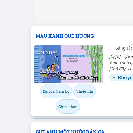
MÀU XANH QUÊ HƯƠNG
Sáng tác
[G]-[G] | [Asu
Xanh xanh qu
[Gm] đây. Lun
Khuyế
Dân ca Nam Bộ
Thiếu nhi
Chưa chọn
GỬI ANH MỘT KHÚC DÂN CA