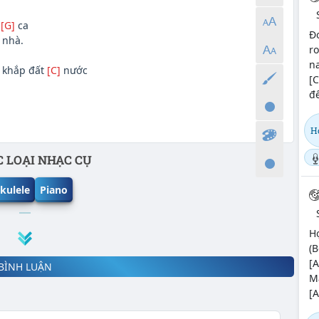
i
[G]
ca
Đo
 nhà.
ro
na
 khắp đất
[C]
nước
[
đế
Họ
 LOẠI NHẠC CỤ
kulele
Piano
H
(B
[A
BÌNH LUẬN
Mà
[A