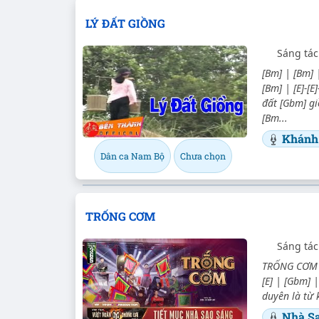
LÝ ĐẤT GIỒNG
Sáng tác
[Bm] | [Bm] 
[Bm] | [E]-[
đất [Gbm] g
[Bm...
Khánh
Dân ca Nam Bộ
Chưa chọn
TRỐNG CƠM
Sáng tác
TRỐNG CƠM - 
[E] | [Gbm] |
duyên là từ 
Nhà S