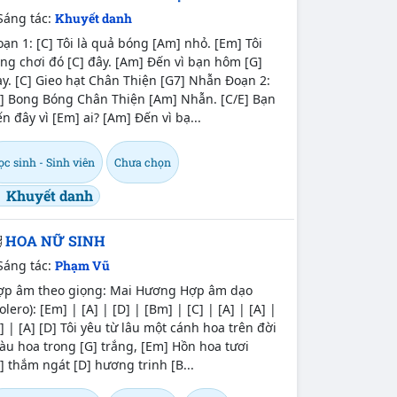
Sáng tác:
Khuyết danh
ạn 1: [C] Tôi là quả bóng [Am] nhỏ. [Em] Tôi
ng chơi đó [C] đây. [Am] Đến vì bạn hôm [G]
y. [C] Gieo hạt Chân Thiện [G7] Nhẫn Đoạn 2:
C] Bong Bóng Chân Thiện [Am] Nhẫn. [C/E] Bạn
n đây vì [Em] ai? [Am] Đến vì bạ...
c sinh - Sinh viên
Chưa chọn
Khuyết danh
HOA NỮ SINH
Sáng tác:
Phạm Vũ
ợp âm theo giọng: Mai Hương Hợp âm dạo
olero): [Em] | [A] | [D] | [Bm] | [C] | [A] | [A] |
] | [A] [D] Tôi yêu từ lâu một cánh hoa trên đời
u hoa trong [G] trắng, [Em] Hồn hoa tươi
] thắm ngát [D] hương trinh [B...