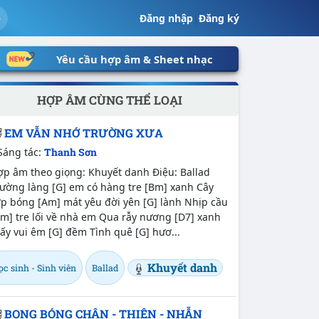
Đăng nhập
|
Đăng ký
Yêu cầu hợp âm & Sheet nhạc
HỢP ÂM CÙNG THỂ LOẠI
EM VẪN NHỚ TRƯỜNG XƯA
Sáng tác:
Thanh Sơn
ợp âm theo giọng: Khuyết danh Điệu: Ballad
rường làng [G] em có hàng tre [Bm] xanh Cây
ợp bóng [Am] mát yêu đời yên [G] lành Nhịp cầu
m] tre lối về nhà em Qua rẫy nương [D7] xanh
ấy vui êm [G] đềm Tình quê [G] hươ...
Khuyết danh
c sinh - Sinh viên
Ballad
BONG BÓNG CHÂN - THIỆN - NHẪN