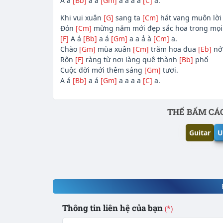
A á
[Bb]
a á
[Gm]
a a a a
[C]
a.
Khi vui xuân
[G]
sang ta
[Cm]
hát vang muôn lờ
Đón
[Cm]
mừng năm mới đẹp sắc hoa trong mọi
[F]
A á
[Bb]
a á
[Gm]
a a ả à
[Cm]
a.
Chào
[Gm]
mùa xuân
[Cm]
trăm hoa đua
[Eb]
nở
Rộn
[F]
ràng từ nơi làng quê thành
[Bb]
phố
Cuộc đời mới thêm sáng
[Gm]
tươi.
A á
[Bb]
a á
[Gm]
a a a a
[C]
a.
Phần nội dung
THẾ BẤM CÁC
Guitar
U
Thông tin liên hệ của bạn
(*)