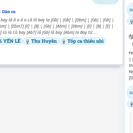
Họ
:
Dân ca
bay lả ả a á a Lả lả bay la [Gb] | [Gb] | [Dbm] | [Gb] | [Gb] |
Dbm] | [Ebm7] [E] | [B] | [Gb] | [Abm] | [Dbm] | [E] | [B] | [E] |
 cò là Cò bay [Ab7] lả [Gb] lả bay [Abm] la Bay từ...
&
YẾN LÊ
Thu Huyền
Tốp ca thiếu nhi
Hợ
| 
m
Ng
[D
Họ