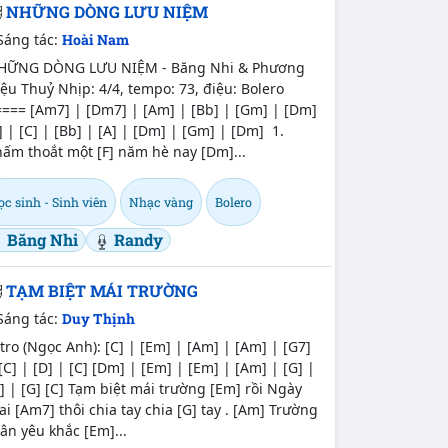
NHỮNG DÒNG LƯU NIỆM
Sáng tác:
Hoài Nam
HỮNG DÒNG LƯU NIỆM - Băng Nhi & Phương
ệu Thuỷ Nhịp: 4/4, tempo: 73, điệu: Bolero
=== [Am7] | [Dm7] | [Am] | [Bb] | [Gm] | [Dm]
] | [C] | [Bb] | [A] | [Dm] | [Gm] | [Dm] 1.
ấm thoắt một [F] năm hè nay [Dm]...
c sinh - Sinh viên
Nhạc vàng
Bolero
Băng Nhi
Randy
TẠM BIỆT MÁI TRƯỜNG
Sáng tác:
Duy Thịnh
tro (Ngọc Anh): [C] | [Em] | [Am] | [Am] | [G7]
[C] | [D] | [C] [Dm] | [Em] | [Em] | [Am] | [G] |
] | [G] [C] Tạm biệt mái trường [Em] rồi Ngày
i [Am7] thôi chia tay chia [G] tay . [Am] Trường
ân yêu khắc [Em]...