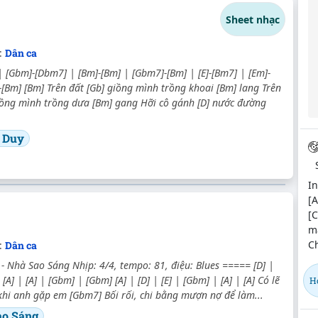
Sheet nhạc
:
Dân ca
| [Gbm]-[Dbm7] | [Bm]-[Bm] | [Gbm7]-[Bm] | [E]-[Bm7] | [Em]-
E]-[Bm] [Bm] Trên đất [Gb] giồng mình trồng khoai [Bm] lang Trên
iồng mình trồng dưa [Bm] gang Hỡi cô gánh [D] nước đường
 Duy
In
[A
[C
m
Ch
:
Dân ca
Nhà Sao Sáng Nhịp: 4/4, tempo: 81, điệu: Blues ===== [D] |
 [A] | [A] | [Gbm] | [Gbm] [A] | [D] | [E] | [Gbm] | [A] | [A] Có lẽ
Họ
khi anh gặp em [Gbm7] Bối rối, chi bằng mượn nợ để làm...
ao Sáng