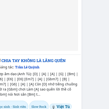
CHIA TAY KHÔNG LÀ LÃNG QUÊN
Sáng tác:
Trần Lê Quỳnh
p âm dạo (Anh Tú): [D] | [A] | [A] | [G] | [Bm] |
6] | [E6] | [E6] [Em7] | [A] | [Gbm7] | [B] |
m7] | [G6] | [A] | [A] Còn [D] nhớ tiêng chuông
ờ ra [Gbm] chơi Làm [A] sao quên lời thề cô
bm] nói Nơi sân [Bm] t...
Việt Tú
c sinh - Sinh viên
Slow Rock