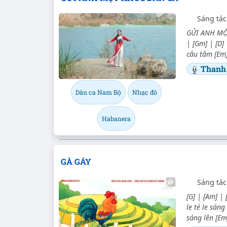
Sáng tác
GỬI ANH MỘT
| [Gm] | [D] 
câu tâm [Em] 
Thanh
Dân ca Nam Bộ
Nhạc đỏ
Habanera
GÀ GÁY
Sáng tác
[G] | [Am] | 
le té le sáng
sáng lên [Em]