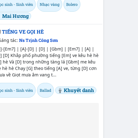
c sinh - Sinh viên
Nhạc vàng
Bolero
Mai Hương
TIẾNG VE GỌI HÈ
Sáng tác:
Ns Trịnh Công Sơn
]-[Em7] | [A]-[D] | [D] | [Gbm] | [Em7] | [A] |
D] [D] Khắp phố phường tiếng [Em] ve kêu hè hè
] hè Và [D] trong những tàng lá [Gbm] me kêu
 hè hè Chạy [G] theo tiếng [A] ve, từng [D] cơn
a về Giọt mưa âm vang t...
Khuyết danh
c sinh - Sinh viên
Ballad