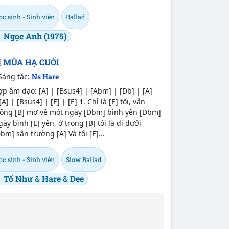
c sinh - Sinh viên
Ballad
Ngọc Anh (1975)
MÙA HẠ CUỐI
Sáng tác:
Ns Hare
p âm dạo: [A] | [Bsus4] | [Abm] | [Db] | [A]
[A] | [Bsus4] | [E] | [E] 1. Chỉ là [E] tôi, vẫn
ộng [B] mơ về một ngày [Dbm] bình yên [Dbm]
ày bình [E] yên, ở trong [B] tôi là đi dưới
bm] sân trường [A] Và tôi [E]...
c sinh - Sinh viên
Slow Ballad
Tố Như
&
Hare
&
Dee