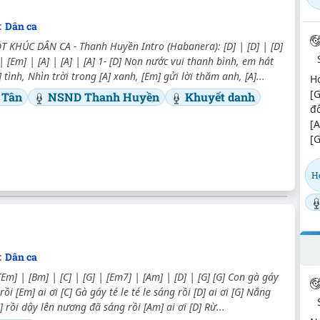
:
Dân ca
 KHÚC DÂN CA - Thanh Huyền Intro (Habanera): [D] | [D] | [D]
| [Em] | [A] | [A] | [A] 1- [D] Non nước vui thanh bình, em hát
tình, Nhìn trời trong [A] xanh, [Em] gửi lời thăm anh, [A]...
H
[G
 Tân
NSND Thanh Huyền
Khuyết danh
đô
[
[G
Họ
:
Dân ca
[Em] | [Bm] | [C] | [G] | [Em7] | [Am] | [D] | [G] [G] Con gà gáy
 rồi [Em] ai ơi [C] Gà gáy té le té le sáng rồi [D] ai ơi [G] Nắng
 rồi dậy lên nương đã sáng rồi [Am] ai ơi [D] Rừ...