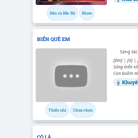
Dân ca Bắc Bộ
Blues
BIỂN QUÊ EM
Sáng tác
[Dm] | [G] |
Sóng biển xô
Con buồm nhỏ
Khuyế
Thiếu nhi
Chưa chọn
CÒ LẢ