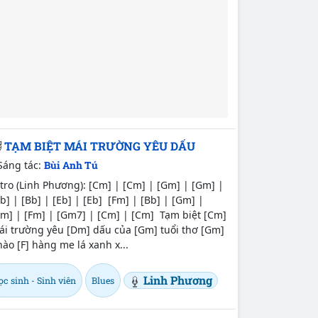
TẠM BIỆT MÁI TRƯỜNG YÊU DẤU
Sáng tác:
Bùi Anh Tú
tro (Linh Phương): [Cm] | [Cm] | [Gm] | [Gm] |
b] | [Bb] | [Eb] | [Eb] [Fm] | [Bb] | [Gm] |
m] | [Fm] | [Gm7] | [Cm] | [Cm] Tạm biệt [Cm]
ái trường yêu [Dm] dấu của [Gm] tuổi thơ [Gm]
ào [F] hàng me lá xanh x...
Linh Phương
c sinh - Sinh viên
Blues