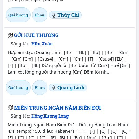
Thùy Chi
Quê hương
Blues
GỞI HUẾ THƯƠNG
Sáng tác:
Hữu Xuân
Hợp âm dạo (Quang Linh): [Bb] | [Bb] | [Bb] | [Bb] | [Gm]
| [Gm] [Cm] | [Csus4] | [Cm] | [Cm] | [F] | [Csus4] [Eb] |
[F] | [Bb] | [Bb] Ðừng gởi lời [Bb] buồn từ [Dm7] Huế [Gm]
Làm xót lòng người tha hương [Cm] Ðêm tối nh...
Quang Linh
Quê hương
Blues
MIỀN TRUNG NGÀN NĂM BIỂN ĐỢI
Sáng tác:
Hồng Xương Long
Miền Trung Ngàn Năm Biển Đợi - Dương Hồng Loan Nhịp:
4/4, tempo: 150, điệu: Habanera ===== [F] | [C] | [C] | [C] |
[F] | [C] | [C] | [C] | [F] [Bb] | [Bb] | [Am] | [Gm] | [C] |