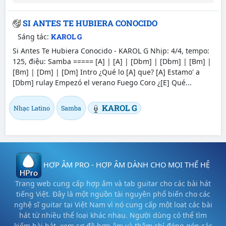
SI ANTES TE HUBIERA CONOCIDO
Sáng tác:
KAROL G
Si Antes Te Hubiera Conocido - KAROL G Nhịp: 4/4, tempo:
125, điệu: Samba ===== [A] | [A] | [Dbm] | [Dbm] | [Bm] |
[Bm] | [Dm] | [Dm] Intro ¿Qué lo [A] que? [A] Estamo' a
[Dbm] rulay Empezó el verano Fuego Coro ¿[E] Qué...
KAROL G
Nhạc Latino
Samba
HỢP ÂM PRO - HỢP ÂM DÀNH CHO MỌI THẾ HỆ
Trang web cung cấp hợp âm và tab guitar cho các bài hát
tiếng Việt. Đây là một nguồn tài nguyên phổ biến cho các
nghệ sĩ guitar tại Việt Nam vì nó cung cấp một loạt các bài
hát từ nhiều thể loại khác nhau. Người dùng có thể tìm
kiếm bài hát, xem sơ đồ hợp âm và thậm chí đóng góp các