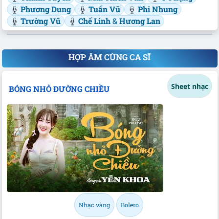
Phương Dung
Tuấn Vũ
Phi Nhung
Trường Vũ
Chế Linh
&
Hương Lan
HỢP ÂM CÙNG CA SĨ
Sheet nhạc
BÓNG NHỎ ĐƯỜNG CHIỀU
Nhạc vàng
Bolero