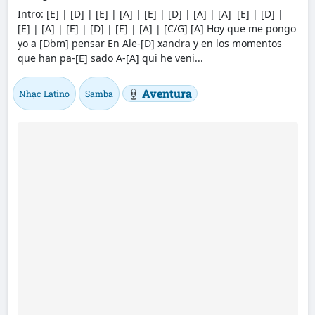
Intro: [E] | [D] | [E] | [A] | [E] | [D] | [A] | [A] [E] | [D] |
[E] | [A] | [E] | [D] | [E] | [A] | [C/G] [A] Hoy que me pongo
yo a [Dbm] pensar En Ale-[D] xandra y en los momentos
que han pa-[E] sado A-[A] qui he veni...
Aventura
Nhạc Latino
Samba