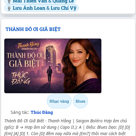
Mai Thiên Vân
&
Quang Lê
Lưu Ánh Loan
&
Lưu Chí Vỹ
THÀNH ĐÔ ƠI GIÃ BIỆT
Nhạc vàng
Blues
Sáng tác:
Thúc Đăng
Thành Đô Ơi Giã Biệt - Thanh Hằng | Saigon Boléro Hợp âm chủ
(gốc): B → Hợp âm sử dụng ( Capo II.): A | Điệu: Blues Dạo: [D] [D]
[Em] [A] [D] 1. Còn [D] đêm nay nữa mà [Em7] thôi mai cách biệt