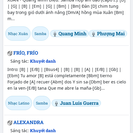
| [G] | [B] | [Em] | [G] | [Bm] | [Bm] Đàn [D] chim tung
bay trong gió dưới ánh nắng [Dm/A] hồng mùa Xuân [Bm]
m...
Quang Minh
Phượng Mai
Nhạc Xuân
Samba
FRÍO, FRÍO
Sáng tác:
Khuyết danh
Intro: [B] | [E/B] | [Bsus4] | [B] | [B] | [A] | [E/B] | [Gb] |
[Ebm] Tu amor [B] está completamente [Bbm] tierno
Forjado de [A] recuer-[Abm] dos Y sin sa-[Dbm] ber es cielo
en la ven-[E/B] tana Que me abre la maña-[Gb]...
Juan Luis Guerra
Nhạc Latino
Samba
ALEXANDRA
Sáng tác:
Khuyết danh