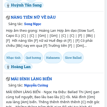
Huỳnh Tấn Sang
NÀNG TIÊN NỮ VỀ ĐÂU
Sáng tác:
Song Ngọc
Hợp âm theo giọng: Hoàng Lan Hợp âm dạo (Slow Surf,
Capo II.): [C] | [C] | [Gm] | [Gm] | [C] | [C] | [F] | [Bb] |
[F] Hỡi nàng tôn [F] nữ xứ Huế đẹp ơi [F] | [F] Có phải
chiều [Bb] nay em qua [F] Trường tiền [F] | [Dm]...
Nhạc tình
Quê hương
Habanera
Slow Ballad
Hoàng Lan
MÁI ĐÌNH LÀNG BIỂN
Sáng tác:
Nguyễn Cường
MÁI ĐÌNH LÀNG BIỂN - Ngọc Hạ Điệu: Ballad Thi [Am] gan
cùng tuế nguyệt, Bao lâu bao lâu [C] rồi. Mái đình [Dm]
xưa làng [Am] biển. Thêng thênh thênh thênh [C] một góc
trời... Những thăng trầm thời gian Đã ghi tạc hình dá...