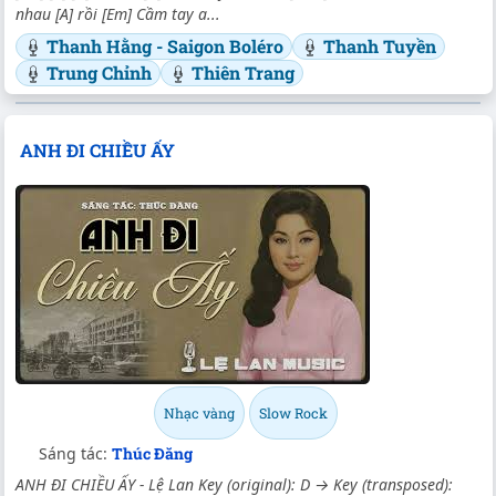
nhau [A] rồi [Em] Cầm tay a...
Thanh Hằng - Saigon Boléro
Thanh Tuyền
Trung Chỉnh
Thiên Trang
ANH ĐI CHIỀU ẤY
Nhạc vàng
Slow Rock
Sáng tác:
Thúc Đăng
ANH ĐI CHIỀU ẤY - Lệ Lan Key (original): D → Key (transposed):