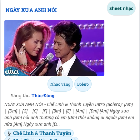
Sheet nhạc
NGÀY XƯA ANH NÓI
Nhạc vàng
Bolero
Sáng tác:
Thúc Đăng
NGÀY XƯA ANH NÓI - Chế Linh & Thanh Tuyền Intro (Bolero): [Am]
| [Dm] | [G] | [C] | [F] | [Bm] | [E] | [Am] | [Dm]-[Am] Ngày xưa
anh [Am] nói anh thương có em [Dm] thôi không ai ngoài [Am] em
nữa [Am] Ngày xưa anh [D...
Chế Linh
&
Thanh Tuyền