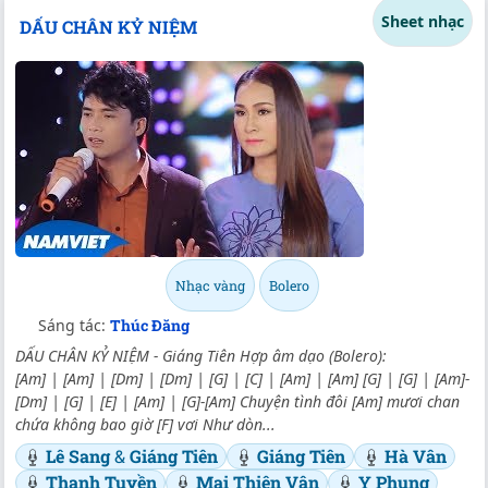
Sheet nhạc
DẤU CHÂN KỶ NIỆM
Nhạc vàng
Bolero
Sáng tác:
Thúc Đăng
DẤU CHÂN KỶ NIỆM - Giáng Tiên Hợp âm dạo (Bolero):
[Am] | [Am] | [Dm] | [Dm] | [G] | [C] | [Am] | [Am] [G] | [G] | [Am]-
[Dm] | [G] | [E] | [Am] | [G]-[Am] Chuyện tình đôi [Am] mươi chan
chứa không bao giờ [F] vơi Như dòn...
Lê Sang
&
Giáng Tiên
Giáng Tiên
Hà Vân
Thanh Tuyền
Mai Thiên Vân
Y Phụng