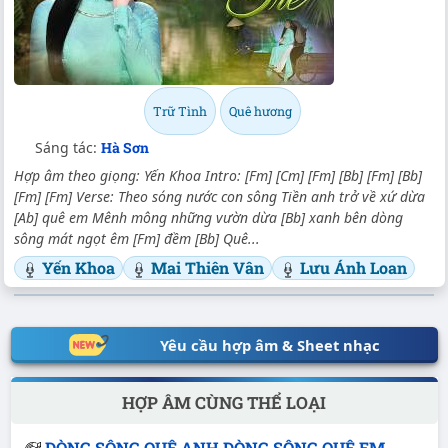
Trữ Tình
Quê hương
Sáng tác:
Hà Sơn
Hợp âm theo giọng: Yến Khoa Intro: [Fm] [Cm] [Fm] [Bb] [Fm] [Bb]
[Fm] [Fm] Verse: Theo sóng nước con sông Tiền anh trở về xứ dừa
[Ab] quê em Mênh mông những vườn dừa [Bb] xanh bên dòng
sông mát ngọt êm [Fm] đềm [Bb] Quê...
Yến Khoa
Mai Thiên Vân
Lưu Ánh Loan
Yêu cầu hợp âm & Sheet nhạc
HỢP ÂM CÙNG THỂ LOẠI
DÒNG SÔNG QUÊ ANH DÒNG SÔNG QUÊ EM