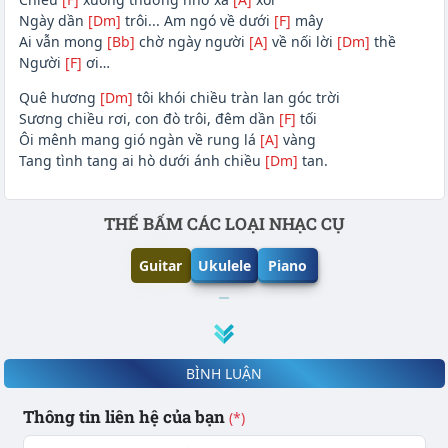
Ngày dần
[Dm]
trôi... Am ngó về dưới
[F]
mây
Ai vẫn mong
[Bb]
chờ ngày người
[A]
về nối lời
[Dm]
thề
Người
[F]
ơi…
Quê hương
[Dm]
tôi khói chiều tràn lan góc trời
Sương chiều rơi, con đò trôi, đêm dần
[F]
tối
Ôi mênh mang gió ngàn về rung lá
[A]
vàng
Tang tình tang ai hò dưới ánh chiều
[Dm]
tan.
Phần nội dung
THẾ BẤM CÁC LOẠI NHẠC CỤ
Guitar
Ukulele
Piano
BÌNH LUẬN
Thông tin liên hệ của bạn
(*)