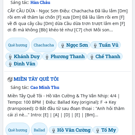
Sáng tác:
Hàn Châu
CÂY CẦU DỪA - Ngọc Sơn Điệu: Chachacha Đã lâu lắm [Dm]
rồi em về thăm lại chốn [F] xưa [Dm] Đã lâu lắm rồi em [F]
về đi qua cây cầu [Dm] dừa Cầu dừa trơn trượt lắm em [F]
ơi đi mà không [Bb] khéo té như [C7] chơi Môi son...
Ngọc Sơn
Tuấn Vũ
Quê hương
Chachacha
Khánh Duy
Phương Thanh
Chế Thanh
Đình Văn
MIỀN TÂY QUÊ TÔI
Sáng tác:
Cao Minh Thu
Miền Tây Quê Tôi - Hồ Văn Cường & Thy Vân Nhịp: 4/4 |
Tempo: 100 BPM | Điệu: Ballad Key (original): F → Key
(transposed): D Bắt đầu từ sau đoạn thoại : "Anh hỏi thăm
cái zì nè..." Intro: [E] | [A] | [D] | [E] | [Bm]...
Hồ Văn Cường
Tố My
Quê hương
Ballad