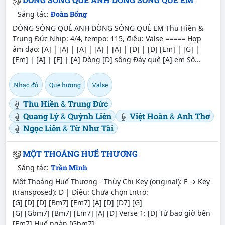
Sáng tác:
Đoàn Bổng
DÒNG SÔNG QUÊ ANH DÒNG SÔNG QUÊ EM Thu Hiền &
Trung Đức Nhịp: 4/4, tempo: 115, điệu: Valse ===== Hợp
âm dạo: [A] | [A] | [A] | [A] | [A] | [D] | [D] [Em] | [G] |
[Em] | [A] | [E] | [A] Dòng [D] sông Đáy quê [A] em Sô...
Nhạc đỏ
Quê hương
Valse
Thu Hiền
&
Trung Đức
Quang Lý
&
Quỳnh Liên
Việt Hoàn
&
Anh Thơ
Ngọc Liên
&
Từ Như Tài
MỘT THOÁNG HUẾ THƯƠNG
Sáng tác:
Trần Minh
Một Thoáng Huế Thương - Thùy Chi Key (original): F → Key
(transposed): D | Điệu: Chưa chọn Intro:
[G] [D] [D] [Bm7] [Em7] [A] [D] [D7] [G]
[G] [Gbm7] [Bm7] [Em7] [A] [D] Verse 1: [D] Từ bao giờ bên
[Em7] Huế ngàn [Gbm7] ...