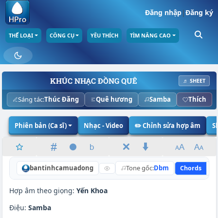
Đăng nhập
|
Đăng ký
THỂ LOẠI
CÔNG CỤ
YÊU THÍCH
TÌM NÂNG CAO
KHÚC NHẠC ĐỒNG QUÊ
♬ SHEET
Sáng tác:
Thúc Đăng
Quê hương
Samba
Thích
Phiên bản (Ca sĩ)
Nhạc - Video
✏️ Chỉnh sửa hợp âm
S
bantinhcamuadong
Tone gốc:
Dbm
Chords
L
Hợp âm theo giọng:
Yến Khoa
Điệu:
Samba