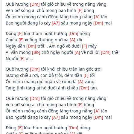
Quê hương
[Dm]
tôi gió chiều về trong nắng vàng
Ven bờ sông ai chờ mong bao hình
[F]
bóng
Ôi mênh mông cánh đồng làng trong nắng
[A]
tàn
Bao người đang lo cày
[A7]
sâu mong ngày
[Dm]
mai
Đồng
[F]
lúa thơm ngát hương
[Dm]
nồng
Chiều
[F]
xuống thương nhớ xa
[A]
xôi
Ngày dần
[Dm]
trôi... Am ngó về dưới
[F]
mây
Ai vẫn mong
[Bb]
chờ ngày người
[A]
về nối lời
[Dm]
thề
Người
[F]
ơi…
Quê hương
[Dm]
tôi khói chiều tràn lan góc trời
Sương chiều rơi, con đò trôi, đêm dần
[F]
tối
Ôi mênh mang gió ngàn về rung lá
[A]
vàng
Tang tình tang ai hò dưới ánh chiều
[Dm]
tan.
Quê hương
[Dm]
tôi gió chiều về trong nắng vàng
Ven bờ sông ai chờ mong bao hình
[F]
bóng
Ôi mênh mông cánh đồng làng trong nắng
[A]
tàn
Bao người đang lo cày
[A7]
sâu mong ngày
[Dm]
mai
Đồng
[F]
lúa thơm ngát hương
[Dm]
nồng
Chiều
[F]
xuống thương nhớ xa
[A]
xôi