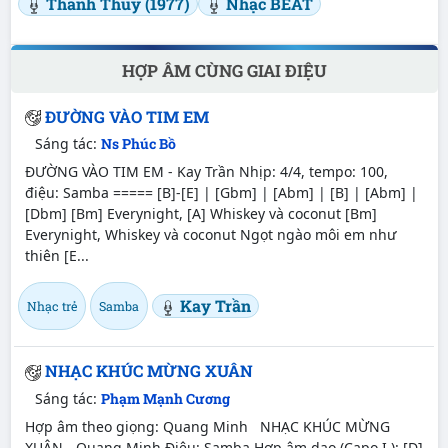
Thanh Thúy (1977)
Nhạc BEAT
HỢP ÂM CÙNG GIAI ĐIỆU
ĐƯỜNG VÀO TIM EM
Sáng tác:
Ns Phúc Bồ
ĐƯỜNG VÀO TIM EM - Kay Trần Nhịp: 4/4, tempo: 100,
điệu: Samba ===== [B]-[E] | [Gbm] | [Abm] | [B] | [Abm] |
[Dbm] [Bm] Everynight, [A] Whiskey và coconut [Bm]
Everynight, Whiskey và coconut Ngọt ngào môi em như
thiên [E...
Kay Trần
Nhạc trẻ
Samba
NHẠC KHÚC MỪNG XUÂN
Sáng tác:
Phạm Mạnh Cương
Hợp âm theo giọng: Quang Minh NHẠC KHÚC MỪNG
XUÂN - Quang Minh Điệu: Samba Hợp âm dạo (Capo I.): [D]