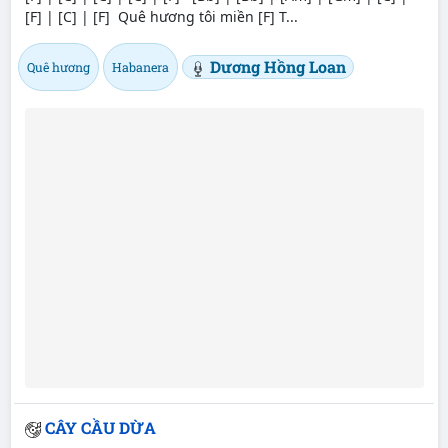
[F] | [C] | [F] Quê hương tôi miền [F] T...
Dương Hồng Loan
Quê hương
Habanera
CÂY CẦU DỪA