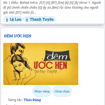
No | Điệu: Ballad Intro: [G7] [G] [B7] [Em] [A] [G] [A] Verse 1: Người
đi [A] chinh chiến chiều [G] ấy xa [Bm] rồi Gieo thương cho người
gái nhỏ [D7] miền [D...
Lệ Lan
Thanh Tuyền
ĐÊM ƯỚC HẸN
Nhạc vàng
Chưa chọn
Sáng tác:
Thúc Đăng