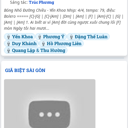
Sáng tác:
Trúc Phương
Bóng Nhỏ Đường Chiều - Yến Khoa Nhịp: 4/4, tempo: 79, điệu:
Bolero ===== [C]-[G] | [C]-[Am] | [Dm] | [Am] | [F] | [Am]-[C] | [G] |
[Am] | [Am] 1. Ai biết ai vì [Am] đời cùng ngược xuôi chung lối [F]
mòn Ngày tôi hai mươi...
Yến Khoa
Phương Ý
Đặng Thế Luân
Duy Khánh
Hồ Phương Liên
Quang Lập
&
Thu Hường
GIÃ BIỆT SÀI GÒN