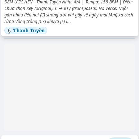
ĐÊM ƯỚC HẸN - Thanh Tuyền Nhịp: 4/4 | Tempo: 158 BPM | Điệu:
Chưa chọn Key (original): C → Key (transposed): No Verse: Ngồi
gần nhau đến nơi [C] sương ướt vai gầy về ngày mai [Am] xa cách
rừng Vầng trắng [C7] khuya [F] l...
Thanh Tuyền