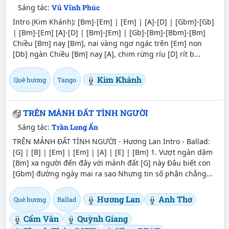
Sáng tác:
Vũ Vĩnh Phúc
Intro (Kim Khánh): [Bm]-[Em] | [Em] | [A]-[D] | [Gbm]-[Gb]
| [Bm]-[Em] [A]-[D] | [Bm]-[Em] | [Gb]-[Bm]-[Bbm]-[Bm]
Chiều [Bm] nay [Bm], nai vàng ngơ ngác trên [Em] non
[Db] ngàn Chiều [Bm] nay [A], chim rừng ríu [D] rít b...
Kim Khánh
Quê hương
Tango
TRÊN MẢNH ĐẤT TÌNH NGƯỜI
Sáng tác:
Trần Long Ẩn
TRÊN MẢNH ĐẤT TÌNH NGƯỜI - Hương Lan Intro - Ballad:
[G] | [B] | [Em] | [Em] | [A] | [E] | [Bm] 1. Vượt ngàn dặm
[Bm] xa người đến đây với mảnh đất [G] này Đâu biết con
[Gbm] đường ngày mai ra sao Nhưng tin số phận chẳng...
Hương Lan
Anh Thơ
Quê hương
Ballad
Cẩm Vân
Quỳnh Giang