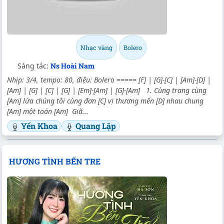
Nhạc vàng
Bolero
Sáng tác:
Ns Hoài Nam
Nhịp: 3/4, tempo: 80, điệu: Bolero ===== [F] | [G]-[C] | [Am]-[D] |
[Am] | [G] | [C] | [G] | [Em]-[Am] | [G]-[Am] 1. Cùng trang cùng
[Am] lứa chúng tôi cùng đơn [C] vị thương mến [D] nhau chung
[Am] một toán [Am] Giã...
Yến Khoa
Quang Lập
HƯƠNG TÌNH BẾN TRE