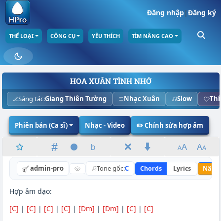
Đăng nhập
|
Đăng ký
THỂ LOẠI
CÔNG CỤ
YÊU THÍCH
TÌM NÂNG CAO
HOA XUÂN TÌNH NHỚ
Sáng tác:
Giang Thiên Tường
Nhạc Xuân
Slow
Thí
Phiên bản (Ca sĩ)
Nhạc - Video
✏️ Chỉnh sửa hợp âm
admin-pro
Tone gốc:
C
Chords
Lyrics
Nâng 
Hợp âm dạo:
[C]
|
[C]
|
[C]
|
[C]
|
[Dm]
|
[Dm]
|
[C]
|
[C]