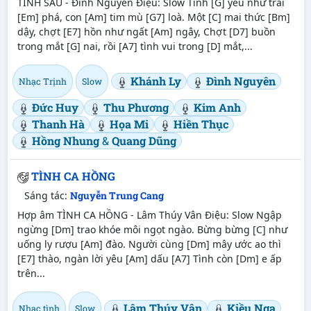
TÌNH SẦU - Đình Nguyên Điệu: Slow Tình [G] yêu như trái
[Em] phá, con [Am] tim mù [G7] loà. Một [C] mai thức [Bm]
dậy, chợt [E7] hồn như ngất [Am] ngây, Chợt [D7] buồn
trong mắt [G] nai, rồi [A7] tình vui trong [D] mắt,...
Khánh Ly
Đình Nguyên
Nhạc Trịnh
Slow
Đức Huy
Thu Phương
Kim Anh
Thanh Hà
Họa Mi
Hiền Thục
Hồng Nhung
&
Quang Dũng
TÌNH CA HỒNG
Sáng tác:
Nguyễn Trung Cang
Hợp âm TÌNH CA HỒNG - Lâm Thúy Vân Điệu: Slow Ngập
ngừng [Dm] trao khóe môi ngọt ngào. Bừng bừng [C] như
uống ly rượu [Am] đào. Người cùng [Dm] mây ước ao thì
[E7] thào, ngàn lời yêu [Am] dấu [A7] Tình còn [Dm] e ấp
trên...
Lâm Thúy Vân
Kiều Nga
Nhạc tình
Slow