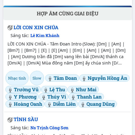
HỢP ÂM CÙNG GIAI ĐIỆU
LỜI CON XIN CHÚA
Sáng tác:
Lê Kim Khánh
LỜI CON XIN CHÚA - Tâm Đoan Intro (Slow): [Dm] | [Am] |
[Bm7] | [Bm7] | [E] | [E] [Am] | [Em] | [Am] | [Am] | [Dm]
| [Am] Dương trần đã [Dm] vang lên bài [Dm/A] thánh ca
[Dm/A] | [Dm/A] Mùa đông năm [Dm] ấy chúa sinh [D/...
Tâm Đoan
Nguyễn Hồng Ân
Nhạc tình
Slow
Trường Vũ
Lệ Thu
Như Mai
Y Phương
Thúy Vi
Thanh Lan
Hoàng Oanh
Diễm Liên
Quang Dũng
TÌNH SẦU
Sáng tác:
Ns Trịnh Công Sơn