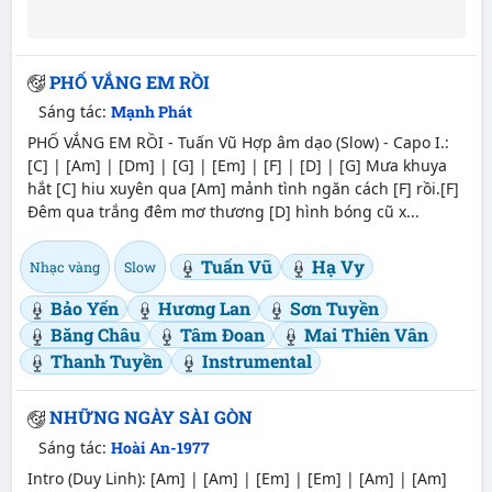
PHỐ VẮNG EM RỒI
Sáng tác:
Mạnh Phát
PHỐ VẮNG EM RỒI - Tuấn Vũ Hợp âm dạo (Slow) - Capo I.:
[C] | [Am] | [Dm] | [G] | [Em] | [F] | [D] | [G] Mưa khuya
hắt [C] hiu xuyên qua [Am] mảnh tình ngăn cách [F] rồi.[F]
Đêm qua trắng đêm mơ thương [D] hình bóng cũ x...
Tuấn Vũ
Hạ Vy
Nhạc vàng
Slow
Bảo Yến
Hương Lan
Sơn Tuyền
Băng Châu
Tâm Đoan
Mai Thiên Vân
Thanh Tuyền
Instrumental
NHỮNG NGÀY SÀI GÒN
Sáng tác:
Hoài An-1977
Intro (Duy Linh): [Am] | [Am] | [Em] | [Em] | [Am] | [Am]