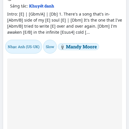
Sáng tác:
Khuyết danh
Intro: [E] | [Gbm/A] | [Db] 1. There's a song that's in-
[Abm/B] side of my [E] soul [E] | [Dbm] It's the one that I've
[Abm/B] tried to write [E] over and over again. [Dbm] I'm
awaken [E/B] in the infinite [Esus4] cold [...
Mandy Moore
Nhạc Anh (US-UK)
Slow