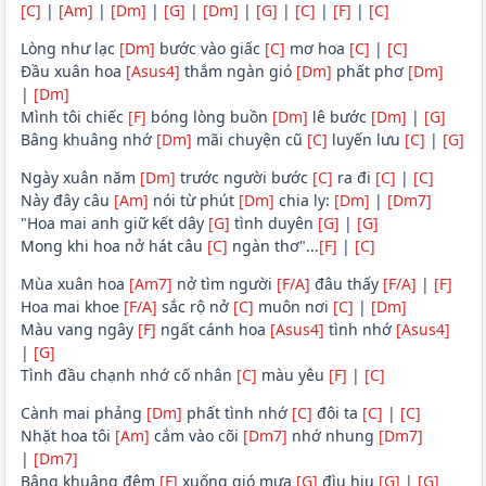
[C]
|
[Am]
|
[Dm]
|
[G]
|
[Dm]
|
[G]
|
[C]
|
[F]
|
[C]
Lòng như lạc
[Dm]
bước vào giấc
[C]
mơ hoa
[C]
|
[C]
Đầu xuân hoa
[Asus4]
thắm ngàn gió
[Dm]
phất phơ
[Dm]
|
[Dm]
Mình tôi chiếc
[F]
bóng lòng buồn
[Dm]
lê bước
[Dm]
|
[G]
Bâng khuâng nhớ
[Dm]
mãi chuyện cũ
[C]
luyến lưu
[C]
|
[G]
Ngày xuân năm
[Dm]
trước người bước
[C]
ra đi
[C]
|
[C]
Này đây câu
[Am]
nói từ phút
[Dm]
chia ly:
[Dm]
|
[Dm7]
"Hoa mai anh giữ kết dây
[G]
tình duyên
[G]
|
[G]
Mong khi hoa nở hát câu
[C]
ngàn thơ"...
[F]
|
[C]
Mùa xuân hoa
[Am7]
nở tìm người
[F/A]
đâu thấy
[F/A]
|
[F]
Hoa mai khoe
[F/A]
sắc rộ nở
[C]
muôn nơi
[C]
|
[Dm]
Màu vang ngây
[F]
ngất cánh hoa
[Asus4]
tình nhớ
[Asus4]
|
[G]
Tình đầu chạnh nhớ cố nhân
[C]
màu yêu
[F]
|
[C]
Cành mai phảng
[Dm]
phất tình nhớ
[C]
đôi ta
[C]
|
[C]
Nhặt hoa tôi
[Am]
cắm vào cõi
[Dm7]
nhớ nhung
[Dm7]
|
[Dm7]
Bâng khuâng đêm
[F]
xuống gió mưa
[G]
đìu hiu
[G]
|
[G]