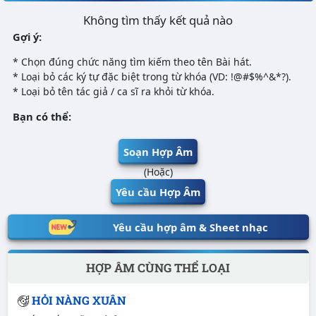
Không tìm thấy kết quả nào
Gợi ý:
* Chọn đúng chức năng tìm kiếm theo tên Bài hát.
* Loại bỏ các ký tự đặc biệt trong từ khóa (VD: !@#$%^&*?).
* Loại bỏ tên tác giả / ca sĩ ra khỏi từ khóa.
Bạn có thể:
Soạn Hợp Âm
(Hoặc)
Yêu cầu Hợp Âm
Yêu cầu hợp âm & Sheet nhạc
HỢP ÂM CÙNG THỂ LOẠI
HỎI NÀNG XUÂN