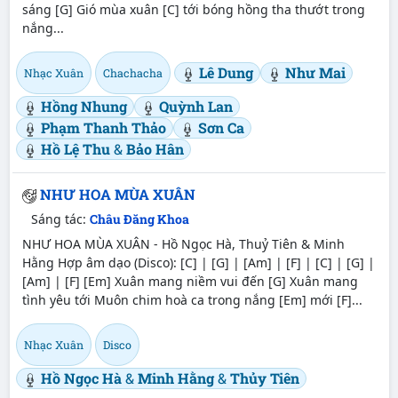
sáng [G] Gió mùa xuân [C] tới bóng hồng tha thướt trong
nắng...
Lê Dung
Như Mai
Nhạc Xuân
Chachacha
Hồng Nhung
Quỳnh Lan
Phạm Thanh Thảo
Sơn Ca
Hồ Lệ Thu
&
Bảo Hân
NHƯ HOA MÙA XUÂN
Sáng tác:
Châu Đăng Khoa
NHƯ HOA MÙA XUÂN - Hồ Ngọc Hà, Thuỷ Tiên & Minh
Hằng Hợp âm dạo (Disco): [C] | [G] | [Am] | [F] | [C] | [G] |
[Am] | [F] [Em] Xuân mang niềm vui đến [G] Xuân mang
tình yêu tới Muôn chim hoà ca trong nắng [Em] mới [F]...
Nhạc Xuân
Disco
Hồ Ngọc Hà
&
Minh Hằng
&
Thủy Tiên