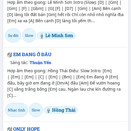
Hợp âm theo giọng: Lê Minh Sơn Intro (Slow): [D] | [Gm] |
[Gm] | [F] | [Gbm] | [G] [F] | [D7] | [Gm] | [Am] Bên cạnh
[D] làng tôi đất bán [Gm] hết rồi Chỉ còn nhỏ nhỏ nghĩa địa
[Em] xa xa [A] Bên cạnh [D] làng tôi yếm th...
Lê Minh Sơn
Sự đời
Slow
EM ĐANG Ở ĐÂU
Sáng tác:
Thuận Yến
Hợp âm theo giọng: Hồng Thái Điệu: Slow Intro: [Em]
| [Em] | [Em] | [C] | [Em] | [Bm] | [Em] Em đang ở [Em]
đâu, bây giờ em đang ở [Dm/A] đâu [Am] Để vườn hoang
[C] vắng trắng bông [Em] cau. Ngàn lau che kín đường ra
[C]...
Hồng Thái
Nhạc tình
Slow
ONLY HOPE