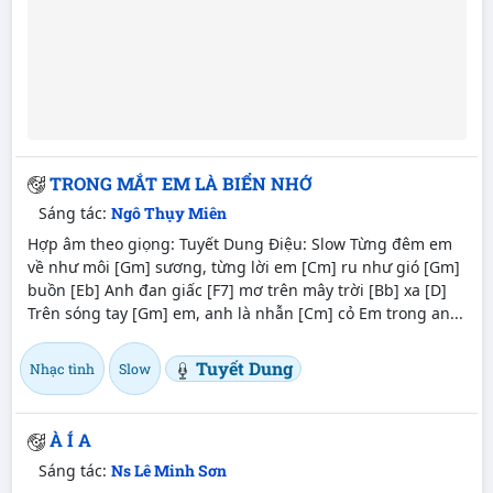
TRONG MẮT EM LÀ BIỂN NHỚ
Sáng tác:
Ngô Thụy Miên
Hợp âm theo giọng: Tuyết Dung Điệu: Slow Từng đêm em
về như môi [Gm] sương, từng lời em [Cm] ru như gió [Gm]
buồn [Eb] Anh đan giấc [F7] mơ trên mây trời [Bb] xa [D]
Trên sóng tay [Gm] em, anh là nhẫn [Cm] cỏ Em trong an...
Tuyết Dung
Nhạc tình
Slow
À Í A
Sáng tác:
Ns Lê Minh Sơn