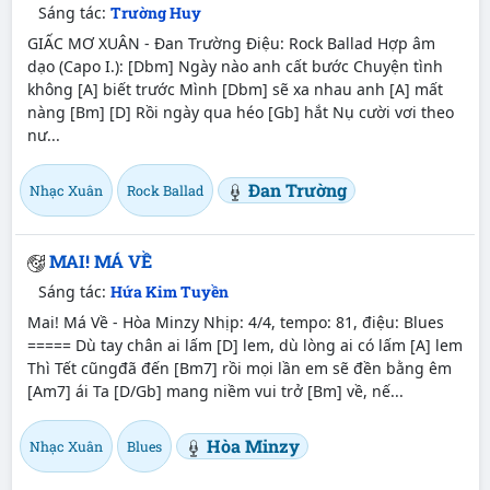
Sáng tác:
Trường Huy
GIẤC MƠ XUÂN - Đan Trường Điệu: Rock Ballad Hợp âm
dạo (Capo I.): [Dbm] Ngày nào anh cất bước Chuyện tình
không [A] biết trước Mình [Dbm] sẽ xa nhau anh [A] mất
nàng [Bm] [D] Rồi ngày qua héo [Gb] hắt Nụ cười vơi theo
nư...
Đan Trường
Nhạc Xuân
Rock Ballad
MAI! MÁ VỀ
Sáng tác:
Hứa Kim Tuyền
Mai! Má Về - Hòa Minzy Nhịp: 4/4, tempo: 81, điệu: Blues
===== Dù tay chân ai lấm [D] lem, dù lòng ai có lấm [A] lem
Thì Tết cũngđã đến [Bm7] rồi mọi lần em sẽ đền bằng êm
[Am7] ái Ta [D/Gb] mang niềm vui trở [Bm] về, nế...
Hòa Minzy
Nhạc Xuân
Blues