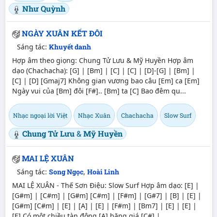
Như Quỳnh
NGÀY XUÂN KẾT ĐÔI
Sáng tác:
Khuyết danh
Hợp âm theo giọng: Chung Tử Lưu & Mỹ Huyền Hợp âm
dạo (Chachacha): [G] | [Bm] | [C] | [C] | [D]-[G] | [Bm] |
[C] | [D] [Gmaj7] Không gian vương bao câu [Em] ca [Em]
Ngày vui của [Bm] đôi [F#].. [Bm] ta [C] Bao đêm qu...
Nhạc ngoại lời Việt
Nhạc Xuân
Chachacha
Slow Surf
Chung Tử Lưu
&
Mỹ Huyền
MAI LỆ XUÂN
Sáng tác:
Song Ngọc
,
Hoài Linh
MAI LỆ XUÂN - Thế Sơn Điệu: Slow Surf Hợp âm dạo: [E] |
[G#m] | [C#m] | [G#m] [C#m] | [F#m] | [G#7] | [B] | [E] |
[G#m] [C#m] | [E] | [A] | [E] | [F#m] | [Bm7] | [E] | [E] |
[E] Có một chiều tàn đông [A] băng giá [C#] | ...