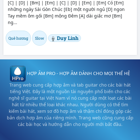
[C] | [D] | [Bm] | [Em] | [C] | [D] | [Em] | [Em] Có [Em]
những ngày Sài Gòn Chúc [Eb] một người ngủ [D] ngon
Tay mềm ôm gối [Bm] mộng Đêm [A] dài giấc mơ [Bm]
ng...
Duy Linh
Quê hương
Slow
HỢP ÂM PRO - HỢP ÂM DÀNH CHO MỌI THẾ HỆ
Trang web cung cấp hợp âm và tab guitar cho các bài hát
tiếng Việt. Đây là một nguồn tài nguyên phổ biến cho các
nghệ sĩ guitar tại Việt Nam vì nó cung cấp một loạt các bài
hát từ nhiều thể loại khác nhau. Người dùng có thể tìm
kiếm bài hát, xem sơ đồ hợp âm và thậm chí đóng góp các
bản dịch hợp âm của riêng mình. Trang web cũng cung cấp
các bài học và hướng dẫn cho người mới bắt đầu.