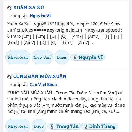
XUÂN XA XỨ
Sáng tác:
Nguyễn Vĩ
Xuân Xa Xứ - Nguyễn Vĩ Nhịp: 4/4, tempo: 120, điệu: Slow
Surf or Blues ===== Key (original): Cm → Key (transposed):
0 Intro [Cm] | [Cm] | [G] | [G] | [Am7] | [Am7] | [F] | [F] |
[Em7] | [Am7] | [D] | [G] | [Em7] | [Am7]...
Nguyễn Vĩ
Nhạc Xuân
Slow Surf
Blues
CUNG ĐÀN MÙA XUÂN
Sáng tác:
Cao Việt Bách
CUNG ĐÀN MÙA XUÂN - Trọng Tấn Điệu: Disco Em [Am] ơi
vút lên một tiếng đàn Kìa đàn đã so dây, cung đàn đã lựa
phím ớ [C] ơ Đất [Am] nước mình xôn [C] xao mùa vui đang
nở [G] rộ Bình [Am] minh chiến thắng reo [Em] ca, Xuâ...
Trọng Tấn
Đinh Thắng
Nhạc Xuân
Disco