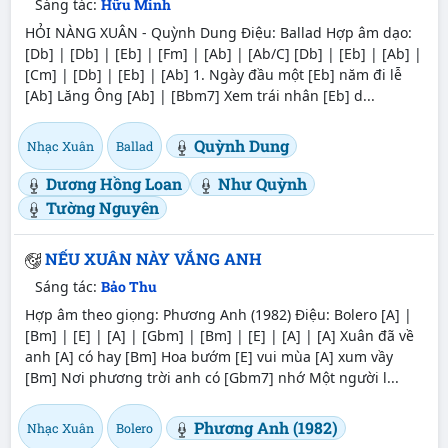
Sáng tác:
Hữu Minh
HỎI NÀNG XUÂN - Quỳnh Dung Điệu: Ballad Hợp âm dạo:
[Db] | [Db] | [Eb] | [Fm] | [Ab] | [Ab/C] [Db] | [Eb] | [Ab] |
[Cm] | [Db] | [Eb] | [Ab] 1. Ngày đầu một [Eb] năm đi lễ
[Ab] Lăng Ông [Ab] | [Bbm7] Xem trái nhân [Eb] d...
Quỳnh Dung
Nhạc Xuân
Ballad
Dương Hồng Loan
Như Quỳnh
Tường Nguyên
NẾU XUÂN NÀY VẮNG ANH
Sáng tác:
Bảo Thu
Hợp âm theo giọng: Phương Anh (1982) Điệu: Bolero [A] |
[Bm] | [E] | [A] | [Gbm] | [Bm] | [E] | [A] | [A] Xuân đã về
anh [A] có hay [Bm] Hoa bướm [E] vui mùa [A] xum vầy
[Bm] Nơi phương trời anh có [Gbm7] nhớ Một người l...
Phương Anh (1982)
Nhạc Xuân
Bolero