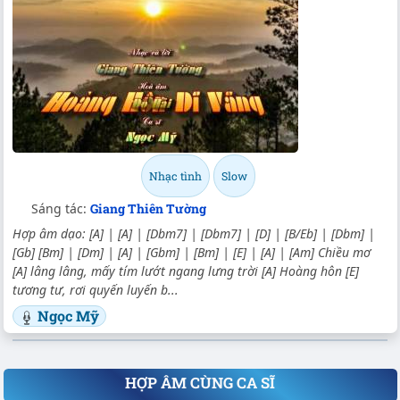
Nhạc tình
Slow
Sáng tác:
Giang Thiên Tường
Hợp âm dạo: [A] | [A] | [Dbm7] | [Dbm7] | [D] | [B/Eb] | [Dbm] |
[Gb] [Bm] | [Dm] | [A] | [Gbm] | [Bm] | [E] | [A] | [Am] Chiều mơ
[A] lâng lâng, mấy tím lướt ngang lưng trời [A] Hoàng hôn [E]
tương tư, rơi quyến luyến b...
Ngọc Mỹ
HỢP ÂM CÙNG CA SĨ