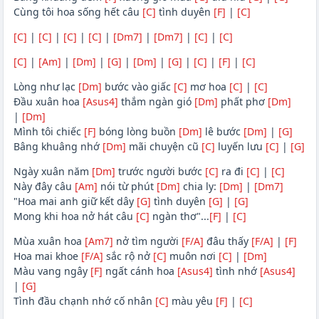
Cùng tôi hoa sống hết câu
[C]
tình duyên
[F]
|
[C]
[C]
|
[C]
|
[C]
|
[C]
|
[Dm7]
|
[Dm7]
|
[C]
|
[C]
[C]
|
[Am]
|
[Dm]
|
[G]
|
[Dm]
|
[G]
|
[C]
|
[F]
|
[C]
Lòng như lạc
[Dm]
bước vào giấc
[C]
mơ hoa
[C]
|
[C]
Đầu xuân hoa
[Asus4]
thắm ngàn gió
[Dm]
phất phơ
[Dm]
|
[Dm]
Mình tôi chiếc
[F]
bóng lòng buồn
[Dm]
lê bước
[Dm]
|
[G]
Bâng khuâng nhớ
[Dm]
mãi chuyện cũ
[C]
luyến lưu
[C]
|
[G]
Ngày xuân năm
[Dm]
trước người bước
[C]
ra đi
[C]
|
[C]
Này đây câu
[Am]
nói từ phút
[Dm]
chia ly:
[Dm]
|
[Dm7]
"Hoa mai anh giữ kết dây
[G]
tình duyên
[G]
|
[G]
Mong khi hoa nở hát câu
[C]
ngàn thơ"...
[F]
|
[C]
Mùa xuân hoa
[Am7]
nở tìm người
[F/A]
đâu thấy
[F/A]
|
[F]
Hoa mai khoe
[F/A]
sắc rộ nở
[C]
muôn nơi
[C]
|
[Dm]
Màu vang ngây
[F]
ngất cánh hoa
[Asus4]
tình nhớ
[Asus4]
|
[G]
Tình đầu chạnh nhớ cố nhân
[C]
màu yêu
[F]
|
[C]