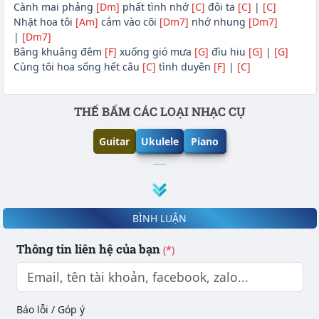
Cành mai phảng
[Dm]
phất tình nhớ
[C]
đôi ta
[C]
|
[C]
Nhặt hoa tôi
[Am]
cắm vào cõi
[Dm7]
nhớ nhung
[Dm7]
|
[Dm7]
Bâng khuâng đêm
[F]
xuống gió mưa
[G]
đìu hiu
[G]
|
[G]
Cùng tôi hoa sống hết câu
[C]
tình duyên
[F]
|
[C]
Phần nội dung
THẾ BẤM CÁC LOẠI NHẠC CỤ
Guitar
Ukulele
Piano
BÌNH LUẬN
Thông tin liên hệ của bạn
(*)
Báo lỗi / Góp ý