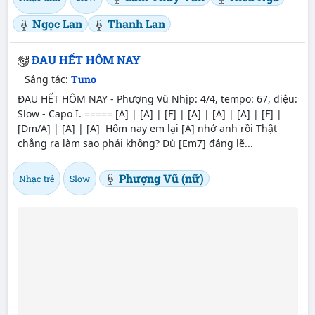
Ngọc Lan
Thanh Lan
ĐAU HẾT HÔM NAY
Sáng tác:
Tuno
ĐAU HẾT HÔM NAY - Phượng Vũ Nhịp: 4/4, tempo: 67, điệu:
Slow - Capo I. ===== [A] | [A] | [F] | [A] | [A] | [A] | [F] |
[Dm/A] | [A] | [A] Hôm nay em lại [A] nhớ anh rồi Thật
chẳng ra làm sao phải không? Dù [Em7] đáng lẽ...
Phượng Vũ (nữ)
Nhạc trẻ
Slow