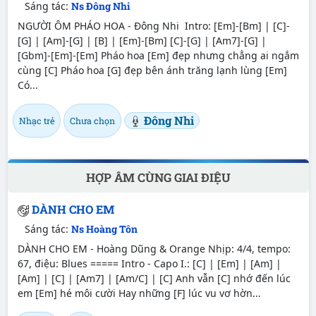
Sáng tác:
Ns Đông Nhi
NGƯỜI ÔM PHÁO HOA - Đông Nhi Intro: [Em]-[Bm] | [C]-
[G] | [Am]-[G] | [B] | [Em]-[Bm] [C]-[G] | [Am7]-[G] |
[Gbm]-[Em]-[Em] Pháo hoa [Em] đẹp nhưng chẳng ai ngắm
cùng [C] Pháo hoa [G] đẹp bên ánh trăng lạnh lùng [Em]
Có...
Đông Nhi
Nhạc trẻ
Chưa chọn
HỢP ÂM CÙNG GIAI ĐIỆU
DÀNH CHO EM
Sáng tác:
Ns Hoàng Tôn
DÀNH CHO EM - Hoàng Dũng & Orange Nhịp: 4/4, tempo:
67, điệu: Blues ===== Intro - Capo I.: [C] | [Em] | [Am] |
[Am] | [C] | [Am7] | [Am/C] | [C] Anh vẫn [C] nhớ đến lúc
em [Em] hé môi cười Hay những [F] lúc vu vơ hờn...