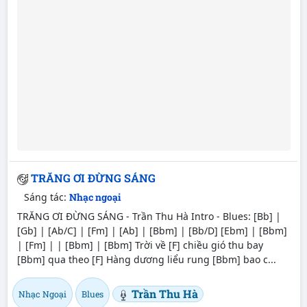
TRĂNG ƠI ĐỪNG SÁNG
Sáng tác:
Nhạc ngoại
TRĂNG ƠI ĐỪNG SÁNG - Trần Thu Hà Intro - Blues: [Bb] |
[Gb] | [Ab/C] | [Fm] | [Ab] | [Bbm] | [Bb/D] [Ebm] | [Bbm]
| [Fm] | | [Bbm] | [Bbm] Trời về [F] chiều gió thu bay
[Bbm] qua theo [F] Hàng dương liểu rung [Bbm] bao c...
Trần Thu Hà
Nhạc Ngoại
Blues