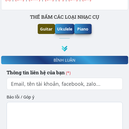
Phần nội dung
THẾ BẤM CÁC LOẠI NHẠC CỤ
Guitar
Ukulele
Piano
BÌNH LUẬN
Thông tin liên hệ của bạn
(*)
Báo lỗi / Góp ý