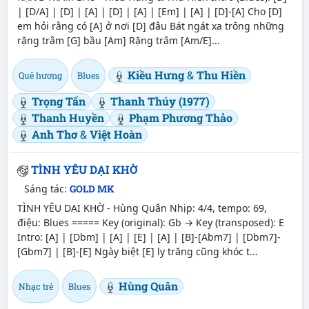
| [D/A] | [D] | [A] | [D] | [A] | [Em] | [A] | [D]-[A] Cho [D]
em hỏi rằng có [A] ở nơi [D] đâu Bát ngát xa trông những
rặng trâm [G] bầu [Am] Rặng trâm [Am/E]...
Kiều Hưng
&
Thu Hiền
Quê hương
Blues
Trọng Tấn
Thanh Thúy (1977)
Thanh Huyền
Phạm Phương Thảo
Anh Thơ
&
Việt Hoàn
TÌNH YÊU DẠI KHỜ
Sáng tác:
GOLD MK
TÌNH YÊU DẠI KHỜ - Hùng Quân Nhịp: 4/4, tempo: 69,
điệu: Blues ===== Key (original): Gb → Key (transposed): E
Intro: [A] | [Dbm] | [A] | [E] | [A] | [B]-[Abm7] | [Dbm7]-
[Gbm7] | [B]-[E] Ngày biệt [E] ly trăng cũng khóc t...
Hùng Quân
Nhạc trẻ
Blues