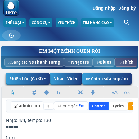
Đăng nhập
|
Đăng ký
THỂ LOẠI
CÔNG CỤ
YÊU THÍCH
TÌM NÂNG CAO
EM MỘT MÌNH QUEN RỒI
Sáng tác:
Ns Thanh Hưng
Nhạc trẻ
Blues
Thích
Phiên bản (Ca sĩ)
Nhạc - Video
✏️ Chỉnh sửa hợp âm
admin-pro
Tone gốc:
Em
Chords
Lyrics
Nân
Nhịp: 4/4, tempo: 130
=====
Intro: