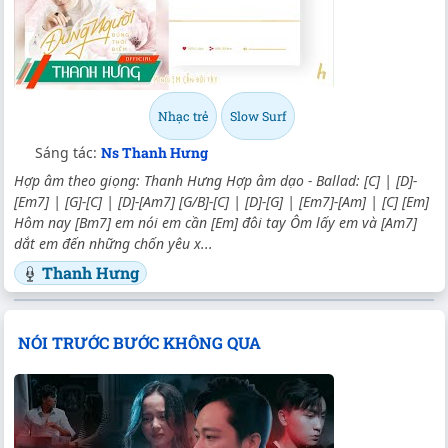
Nhạc trẻ
Slow Surf
Sáng tác:
Ns Thanh Hưng
Hợp âm theo giọng: Thanh Hưng Hợp âm dạo - Ballad: [C] | [D]-
[Em7] | [G]-[C] | [D]-[Am7] [G/B]-[C] | [D]-[G] | [Em7]-[Am] | [C] [Em]
Hôm nay [Bm7] em nói em cần [Em] đôi tay Ôm lấy em và [Am7]
dắt em đến những chốn yêu x...
Thanh Hưng
NÓI TRƯỚC BƯỚC KHÔNG QUA