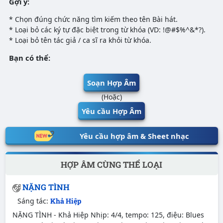
Gợi ý:
* Chọn đúng chức năng tìm kiếm theo tên Bài hát.
* Loại bỏ các ký tự đặc biệt trong từ khóa (VD: !@#$%^&*?).
* Loại bỏ tên tác giả / ca sĩ ra khỏi từ khóa.
Bạn có thể:
Soạn Hợp Âm
(Hoặc)
Yêu cầu Hợp Âm
Yêu cầu hợp âm & Sheet nhạc
HỢP ÂM CÙNG THỂ LOẠI
NẶNG TÌNH
Sáng tác:
Khả Hiệp
NẶNG TÌNH - Khả Hiệp Nhịp: 4/4, tempo: 125, điệu: Blues