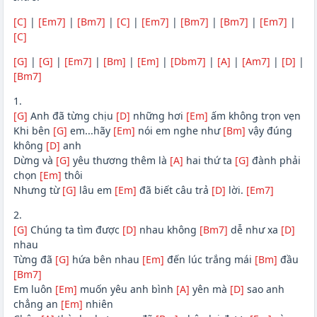
[C]
|
[Em7]
|
[Bm7]
|
[C]
|
[Em7]
|
[Bm7]
|
[Bm7]
|
[Em7]
|
[C]
[G]
|
[G]
|
[Em7]
|
[Bm]
|
[Em]
|
[Dbm7]
|
[A]
|
[Am7]
|
[D]
|
[Bm7]
1.
[G]
Anh đã từng chịu
[D]
những hơi
[Em]
ấm không trọn vẹn
Khi bên
[G]
em...hãy
[Em]
nói em nghe như
[Bm]
vậy đúng
không
[D]
anh
Dừng và
[G]
yêu thương thêm là
[A]
hai thứ ta
[G]
đành phải
chọn
[Em]
thôi
Nhưng từ
[G]
lâu em
[Em]
đã biết câu trả
[D]
lời.
[Em7]
2.
[G]
Chúng ta tìm được
[D]
nhau không
[Bm7]
dễ như xa
[D]
nhau
Từng đã
[G]
hứa bên nhau
[Em]
đến lúc trắng mái
[Bm]
đầu
[Bm7]
Em luôn
[Em]
muốn yêu anh bình
[A]
yên mà
[D]
sao anh
chẳng an
[Em]
nhiên