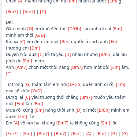
Chân
[A]
thành nhưng em đã
[Bm]
nhận lại được
[Em]
gì.
[Bm7]
|
[Am7]
|
[D]
ĐK:
Gần mình
[G]
em khó đến thế
[D/Gb]
sao anh ơi chỉ
[Em]
mình em thôi
[G/D]
Rời xa
[C]
em đến với một
[Bm]
người là cách anh
[Em]
thương em
[Dm]
Duyên trời đưa
[C]
lối ta yêu
[D]
nhau nhưng
[B/Eb]
dài lâu
phải do
[Em]
mình
Anh
[Am7]
chọn một thời nắng
[Bm7]
hơn một đời
[Em]
ấm.
[C]
Từ trong
[G]
thâm tâm em nói
[D/Gb]
quên anh đi rồi
[Em]
mai sẽ khác
[G/D]
Dừng lại
[C]
yêu thương thôi chẳng
[Bm7]
muốn yêu thêm
một
[Em]
lần
[Bm]
Mưa rồi cũng
[Em]
nắng thôi anh
[D]
ơi một
[B/Eb]
mình em
quen
[Em]
rồi
Em
[A]
về nơi hai chúng
[Bm7]
ta không cùng
[Em]
lối.
[Em7]
|
[Em]
|
[Bm7]
|
[Bm7]
|
[Em]
|
[A]
|
[Em]
|
[G]
|
[G]