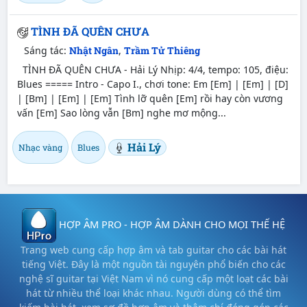
TÌNH ĐÃ QUÊN CHƯA
Sáng tác:
Nhật Ngân
,
Trầm Tử Thiêng
TÌNH ĐÃ QUÊN CHƯA - Hải Lý Nhịp: 4/4, tempo: 105, điệu:
Blues ===== Intro - Capo I., chơi tone: Em [Em] | [Em] | [D]
| [Bm] | [Em] | [Em] Tình lỡ quên [Em] rồi hay còn vương
vấn [Em] Sao lòng vẫn [Bm] nghe mơ mộng...
Hải Lý
Nhạc vàng
Blues
HỢP ÂM PRO - HỢP ÂM DÀNH CHO MỌI THẾ HỆ
Trang web cung cấp hợp âm và tab guitar cho các bài hát
tiếng Việt. Đây là một nguồn tài nguyên phổ biến cho các
nghệ sĩ guitar tại Việt Nam vì nó cung cấp một loạt các bài
hát từ nhiều thể loại khác nhau. Người dùng có thể tìm