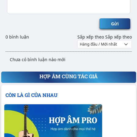
Gửi
0 bình luận
Sắp xếp theo
Sắp xếp theo
Chưa có bình luận nào mới
HỢP ÂM CÙNG TÁC GIẢ
CÒN LÀ GÌ CỦA NHAU