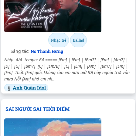
Nhạc trẻ
Ballad
Sáng tác:
Ns Thanh Hưng
Nhịp: 4/4. tempo: 64 ===== [Em] | [Em] | [Bm7] | [Em] | [Am7] |
[D] | [G] | [Bm7] [C] | [Em/B] | [C] | [Em] | [Am] | [Bm7] | [Em] |
[Em] Thức [Em] giấc không còn em nữa giờ [D] này ngoài trời vẫn
mưa Nỗi [Am] nhớ em nh...
Anh Quân Idol
SAI NGƯỜI SAI THỜI ĐIỂM