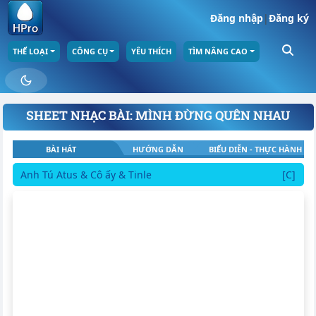
Đăng nhập
|
Đăng ký
THỂ LOẠI
CÔNG CỤ
YÊU THÍCH
TÌM NÂNG CAO
SHEET NHẠC BÀI: MÌNH ĐỪNG QUÊN NHAU
BÀI HÁT
HƯỚNG DẪN
BIỂU DIỄN - THỰC HÀNH
Anh Tú Atus & Cô ấy & Tinle
[C]