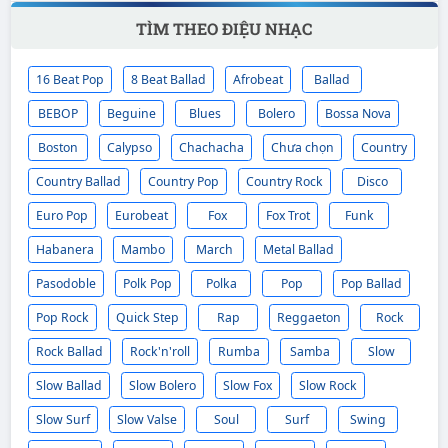
TÌM THEO ĐIỆU NHẠC
16 Beat Pop
8 Beat Ballad
Afrobeat
Ballad
BEBOP
Beguine
Blues
Bolero
Bossa Nova
Boston
Calypso
Chachacha
Chưa chọn
Country
Country Ballad
Country Pop
Country Rock
Disco
Euro Pop
Eurobeat
Fox
Fox Trot
Funk
Habanera
Mambo
March
Metal Ballad
Pasodoble
Polk Pop
Polka
Pop
Pop Ballad
Pop Rock
Quick Step
Rap
Reggaeton
Rock
Rock Ballad
Rock'n'roll
Rumba
Samba
Slow
Slow Ballad
Slow Bolero
Slow Fox
Slow Rock
Slow Surf
Slow Valse
Soul
Surf
Swing