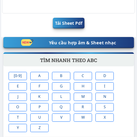
Tải Sheet Pdf
Yêu cầu hợp âm & Sheet nhạc
TÌM NHANH THEO ABC
[0-9]
A
B
C
D
E
F
G
H
I
J
K
L
M
N
O
P
Q
R
S
T
U
V
W
X
Y
Z