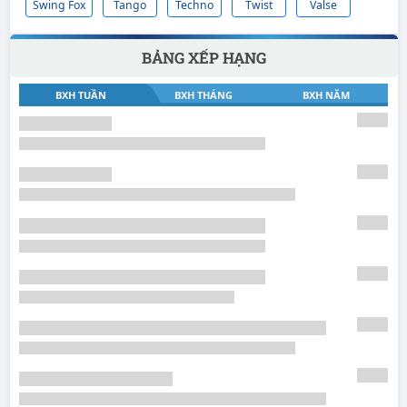
Swing Fox
Tango
Techno
Twist
Valse
BẢNG XẾP HẠNG
BXH TUẦN
BXH THÁNG
BXH NĂM