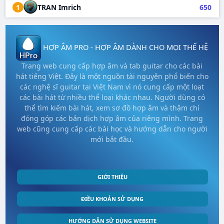
1
TRAN Imrich
650
HỢP ÂM PRO - HỢP ÂM DÀNH CHO MỌI THẾ HỆ
Trang web cung cấp hợp âm và tab guitar cho các bài
hát tiếng Việt. Đây là một nguồn tài nguyên phổ biến cho
các nghệ sĩ guitar tại Việt Nam vì nó cung cấp một loạt
các bài hát từ nhiều thể loại khác nhau. Người dùng có
thể tìm kiếm bài hát, xem sơ đồ hợp âm và thậm chí
đóng góp các bản dịch hợp âm của riêng mình. Trang
web cũng cung cấp các bài học và hướng dẫn cho người
mới bắt đầu.
GIỚI THIỆU
ĐIỀU KHOẢN SỬ DỤNG
HƯỚNG DẪN SỬ DỤNG WEBSITE