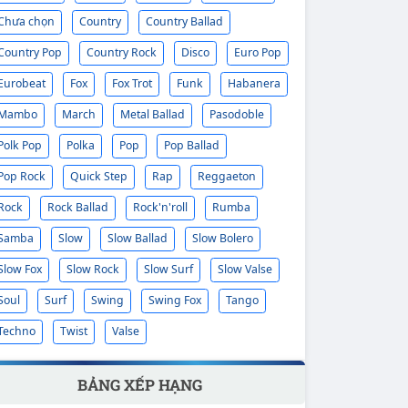
Chưa chọn
Country
Country Ballad
Country Pop
Country Rock
Disco
Euro Pop
Eurobeat
Fox
Fox Trot
Funk
Habanera
Mambo
March
Metal Ballad
Pasodoble
Polk Pop
Polka
Pop
Pop Ballad
Pop Rock
Quick Step
Rap
Reggaeton
Rock
Rock Ballad
Rock'n'roll
Rumba
Samba
Slow
Slow Ballad
Slow Bolero
Slow Fox
Slow Rock
Slow Surf
Slow Valse
Soul
Surf
Swing
Swing Fox
Tango
Techno
Twist
Valse
BẢNG XẾP HẠNG