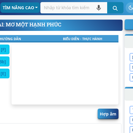
TÌM NÂNG CAO
ÀI: MƠ MỘT HẠNH PHÚC
HƯỚNG DẪN
BIỂU DIỄN - THỰC HÀNH
[F]
Bb]
[E]
Hợp âm