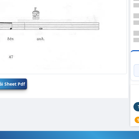
ải Sheet Pdf