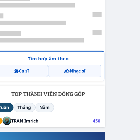
Tìm hợp âm theo
🎤
✍️
Ca sĩ
Nhạc sĩ
TOP THÀNH VIÊN ĐÓNG GÓP
Tuần
Tháng
Năm
1
TRAN Imrich
450