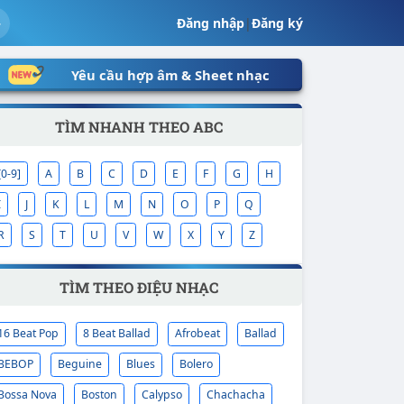
Đăng nhập
|
Đăng ký
Yêu cầu hợp âm & Sheet nhạc
TÌM NHANH THEO ABC
[0-9]
A
B
C
D
E
F
G
H
I
J
K
L
M
N
O
P
Q
R
S
T
U
V
W
X
Y
Z
TÌM THEO ĐIỆU NHẠC
16 Beat Pop
8 Beat Ballad
Afrobeat
Ballad
BEBOP
Beguine
Blues
Bolero
Bossa Nova
Boston
Calypso
Chachacha