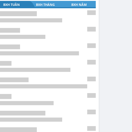
BXH TUẦN
BXH THÁNG
BXH NĂM