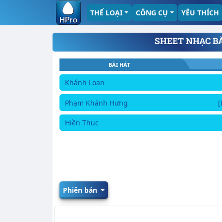
THỂ LOẠI
CÔNG CỤ
YÊU THÍCH
SHEET NHẠC B
BÀI HÁT
Khánh Loan
Phạm Khánh Hưng
[
Hiền Thục
Phiên bản