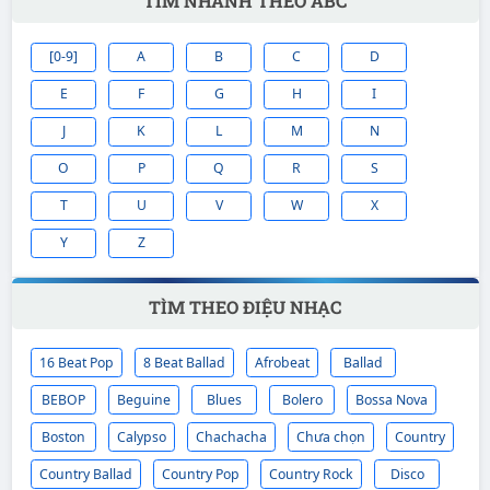
TÌM NHANH THEO ABC
[0-9]
A
B
C
D
E
F
G
H
I
J
K
L
M
N
O
P
Q
R
S
T
U
V
W
X
Y
Z
TÌM THEO ĐIỆU NHẠC
16 Beat Pop
8 Beat Ballad
Afrobeat
Ballad
BEBOP
Beguine
Blues
Bolero
Bossa Nova
Boston
Calypso
Chachacha
Chưa chọn
Country
Country Ballad
Country Pop
Country Rock
Disco