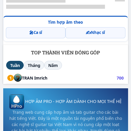
Tìm hợp âm theo
🎤
✍️
Ca sĩ
Nhạc sĩ
TOP THÀNH VIÊN ĐÓNG GÓP
Tuần
Tháng
Năm
1
TRAN Imrich
700
HỢP ÂM PRO - HỢP ÂM DÀNH CHO MỌI THẾ HỆ
Trang web cung cấp hợp âm và tab guitar cho các bài
hát tiếng Việt. Đây là một nguồn tài nguyên phổ biến cho
các nghệ sĩ guitar tại Việt Nam vì nó cung cấp một loạt
các bài hát từ nhiều thể loại khác nhau. Người dùng có