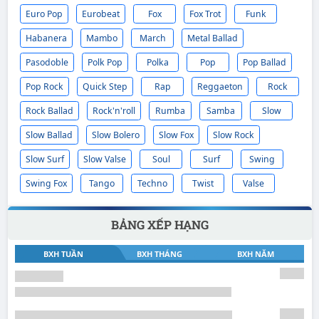
Euro Pop
Eurobeat
Fox
Fox Trot
Funk
Habanera
Mambo
March
Metal Ballad
Pasodoble
Polk Pop
Polka
Pop
Pop Ballad
Pop Rock
Quick Step
Rap
Reggaeton
Rock
Rock Ballad
Rock'n'roll
Rumba
Samba
Slow
Slow Ballad
Slow Bolero
Slow Fox
Slow Rock
Slow Surf
Slow Valse
Soul
Surf
Swing
Swing Fox
Tango
Techno
Twist
Valse
BẢNG XẾP HẠNG
BXH TUẦN
BXH THÁNG
BXH NĂM