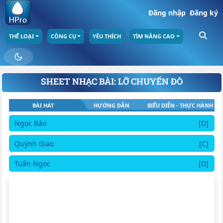
Đăng nhập
|
Đăng ký
THỂ LOẠI
CÔNG CỤ
YÊU THÍCH
TÌM NÂNG CAO
SHEET NHẠC BÀI: LỠ CHUYẾN ĐÒ
BÀI HÁT
HƯỚNG DẪN
BIỂU DIỄN - THỰC HÀNH
Ngọc Bảo
[D]
Quỳnh Giao
[C]
Tuấn Ngọc
[D]