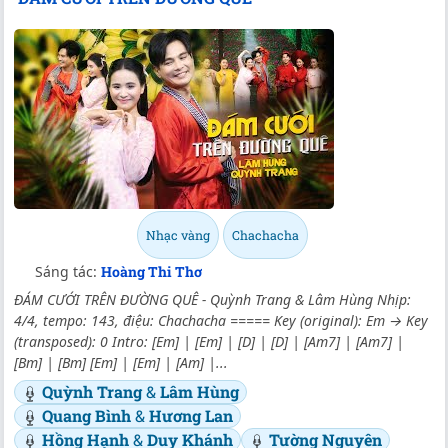
Nhạc vàng
Chachacha
Sáng tác:
Hoàng Thi Thơ
ĐÁM CƯỚI TRÊN ĐƯỜNG QUÊ - Quỳnh Trang & Lâm Hùng Nhịp:
4/4, tempo: 143, điệu: Chachacha ===== Key (original): Em → Key
(transposed): 0 Intro: [Em] | [Em] | [D] | [D] | [Am7] | [Am7] |
[Bm] | [Bm] [Em] | [Em] | [Am] |...
Quỳnh Trang
&
Lâm Hùng
Quang Bình
&
Hương Lan
Hồng Hạnh
&
Duy Khánh
Tường Nguyên