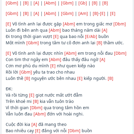
[Gbm]
|
[B]
|
[A]
|
[Abm]
|
[Gbm]
|
[Gb]
|
[B]
|
[B]
[Gbm]
|
[B]
|
[A]
|
[Abm]
|
[Gbm]
|
[Am]
|
[B]
-
[E]
|
[E]
[E]
Vô tình anh lại được gặp
[Abm]
em trong giấc mơ
[Dbm]
Luôn đi bên anh qua
[Abm]
bao tháng năm dài
[A]
Đi trong thời gian vượt
[E]
qua bao nỗi
[E/Ab]
buồn
Một mình
[Gbm]
trong tâm tư cô đơn anh lại
[B]
thầm ước.
[E]
Vô tình anh lại được nhìn
[Abm]
em trong nỗi đau
[Dbm]
Con tim thơ ngây em
[Abm]
đâu thấy đâu ngờ
[A]
Cơn mơ phù du mình
[E]
như quen kiếp nào
Rồi lời
[Gbm]
yêu ta trao cho nhau
Luôn thề
[B]
nguyện ước bên nhau
[E]
kiếp người.
[B]
ĐK:
Và rồi từng
[E]
giọt nước mắt ướt đẫm
Trên khoé mi
[B]
kia vẫn tuôn trào
Vì thời gian
[Dbm]
qua trong tâm hồn em
Vẫn luôn đau
[Abm]
đớn với hoài nghi.
Cuộc đời kia
[A]
đã mang theo
Bao nhiêu cay
[E]
đắng với nỗi
[Dbm]
buồn