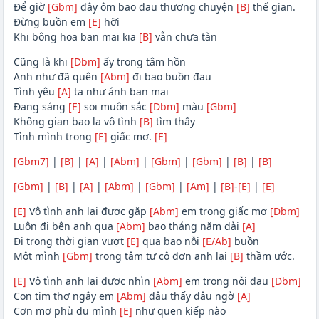
Để giờ
[Gbm]
đây ôm bao đau thương chuyện
[B]
thế gian.
Đừng buồn em
[E]
hỡi
Khi bông hoa ban mai kia
[B]
vẫn chưa tàn
Cũng là khi
[Dbm]
ấy trong tâm hồn
Anh như đã quên
[Abm]
đi bao buồn đau
Tình yêu
[A]
ta như ánh ban mai
Đang sáng
[E]
soi muôn sắc
[Dbm]
màu
[Gbm]
Không gian bao la vô tình
[B]
tìm thấy
Tình mình trong
[E]
giấc mơ.
[E]
[Gbm7]
|
[B]
|
[A]
|
[Abm]
|
[Gbm]
|
[Gbm]
|
[B]
|
[B]
[Gbm]
|
[B]
|
[A]
|
[Abm]
|
[Gbm]
|
[Am]
|
[B]
-
[E]
|
[E]
[E]
Vô tình anh lại được gặp
[Abm]
em trong giấc mơ
[Dbm]
Luôn đi bên anh qua
[Abm]
bao tháng năm dài
[A]
Đi trong thời gian vượt
[E]
qua bao nỗi
[E/Ab]
buồn
Một mình
[Gbm]
trong tâm tư cô đơn anh lại
[B]
thầm ước.
[E]
Vô tình anh lại được nhìn
[Abm]
em trong nỗi đau
[Dbm]
Con tim thơ ngây em
[Abm]
đâu thấy đâu ngờ
[A]
Cơn mơ phù du mình
[E]
như quen kiếp nào