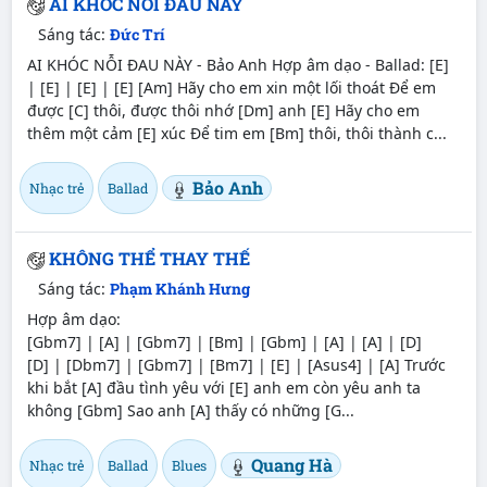
AI KHÓC NỖI ĐAU NÀY
Sáng tác:
Đức Trí
AI KHÓC NỖI ĐAU NÀY - Bảo Anh Hợp âm dạo - Ballad: [E]
| [E] | [E] | [E] [Am] Hãy cho em xin một lối thoát Để em
được [C] thôi, được thôi nhớ [Dm] anh [E] Hãy cho em
thêm một cảm [E] xúc Để tim em [Bm] thôi, thôi thành c...
Bảo Anh
Nhạc trẻ
Ballad
KHÔNG THỂ THAY THẾ
Sáng tác:
Phạm Khánh Hưng
Hợp âm dạo:
[Gbm7] | [A] | [Gbm7] | [Bm] | [Gbm] | [A] | [A] | [D]
[D] | [Dbm7] | [Gbm7] | [Bm7] | [E] | [Asus4] | [A] Trước
khi bắt [A] đầu tình yêu với [E] anh em còn yêu anh ta
không [Gbm] Sao anh [A] thấy có những [G...
Quang Hà
Nhạc trẻ
Ballad
Blues