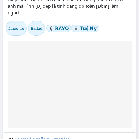
anh mà Tình [D] đẹp là tình dang dở toàn [Dbm] làm
ngườ...
RAYO
Tuệ Ny
Nhạc trẻ
Ballad