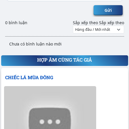
Gửi
0 bình luận
Sắp xếp theo
Sắp xếp theo
Chưa có bình luận nào mới
HỢP ÂM CÙNG TÁC GIẢ
CHIẾC LÁ MÙA ĐÔNG