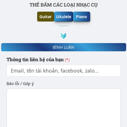
Phần nội dung
THẾ BẤM CÁC LOẠI NHẠC CỤ
Guitar
Ukulele
Piano
BÌNH LUẬN
Thông tin liên hệ của bạn
(*)
Báo lỗi / Góp ý