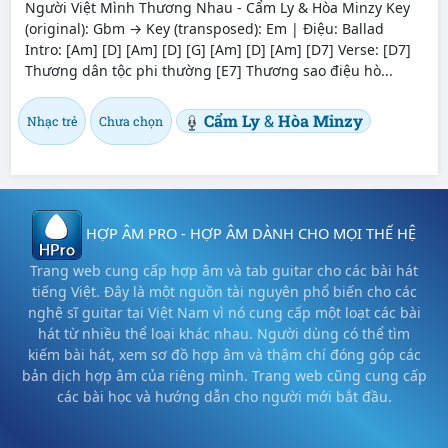
Người Việt Mình Thương Nhau - Cẩm Ly & Hòa Minzy Key
(original): Gbm → Key (transposed): Em | Điệu: Ballad
Intro: [Am] [D] [Am] [D] [G] [Am] [D] [Am] [D7] Verse: [D7]
Thương dân tộc phi thường [E7] Thương sao điệu hò...
Cẩm Ly
&
Hòa Minzy
Nhạc trẻ
Chưa chọn
HỢP ÂM PRO - HỢP ÂM DÀNH CHO MỌI THẾ HỆ
Trang web cung cấp hợp âm và tab guitar cho các bài hát
tiếng Việt. Đây là một nguồn tài nguyên phổ biến cho các
nghệ sĩ guitar tại Việt Nam vì nó cung cấp một loạt các bài
hát từ nhiều thể loại khác nhau. Người dùng có thể tìm
kiếm bài hát, xem sơ đồ hợp âm và thậm chí đóng góp các
bản dịch hợp âm của riêng mình. Trang web cũng cung cấp
các bài học và hướng dẫn cho người mới bắt đầu.