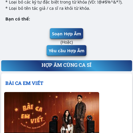
* Loại bỏ các ký tự đặc biệt trong từ khóa (VD: !@#$%^&*?).
* Loại bỏ tên tác giả / ca sĩ ra khỏi từ khóa.
Bạn có thể:
Soạn Hợp Âm
(Hoặc)
Yêu cầu Hợp Âm
HỢP ÂM CÙNG CA SĨ
BÀI CA EM VIẾT