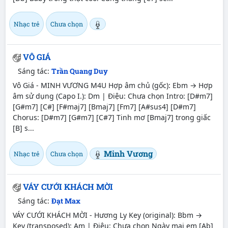
Nhạc trẻ
Chưa chọn
VÔ GIÁ
Sáng tác:
Trần Quang Duy
Vô Giá - MINH VƯƠNG M4U Hợp âm chủ (gốc): Ebm → Hợp
âm sử dụng (Capo I.): Dm | Điệu: Chưa chọn Intro: [D#m7]
[G#m7] [C#] [F#maj7] [Bmaj7] [Fm7] [A#sus4] [D#m7]
Chorus: [D#m7] [G#m7] [C#7] Tinh mơ [Bmaj7] trong giấc
[B] s...
Minh Vương
Nhạc trẻ
Chưa chọn
VÁY CƯỚI KHÁCH MỜI
Sáng tác:
Đạt Max
VÁY CƯỚI KHÁCH MỜI - Hương Ly Key (original): Bbm →
Key (transposed): Am | Điệu: Chưa chọn Ngày mai em [Ab]