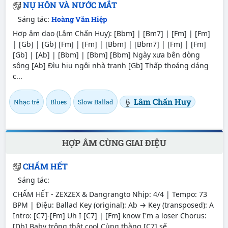
NỤ HÔN VÀ NƯỚC MẮT
Sáng tác:
Hoàng Văn Hiệp
Hợp âm dạo (Lâm Chấn Huy): [Bbm] | [Bm7] | [Fm] | [Fm]
| [Gb] | [Gb] [Fm] | [Fm] | [Bbm] | [Bbm7] | [Fm] | [Fm]
[Gb] | [Ab] | [Bbm] | [Bbm] [Bbm] Ngày xưa bên dòng
sông [Ab] Đìu hiu ngôi nhà tranh [Gb] Thấp thoáng dáng
c...
Lâm Chấn Huy
Nhạc trẻ
Blues
Slow Ballad
HỢP ÂM CÙNG GIAI ĐIỆU
CHẤM HẾT
Sáng tác:
CHẤM HẾT - ZEXZEX & Dangrangto Nhịp: 4/4 | Tempo: 73
BPM | Điệu: Ballad Key (original): Ab → Key (transposed): A
Intro: [C7]-[Fm] Uh I [C7] | [Fm] know I'm a loser Chorus:
[Db] Baby trông thật cool Cùng thằng [C7] sế...