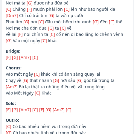
Nơi mà ta
[G]
được như đứa bé
[C]
Chẳng
[F]
muốn phải lớn
[C]
lên như bao người kia
[Dm7]
Chỉ có trái tim
[G]
ta với nụ cười
Phải tìm
[G]
nơi
[C]
đâu một hôm trời xanh
[G]
đến
[C]
thế
Nơi mẹ cha đón đưa
[G]
ta
[C]
về
Về lại
[F]
nơi chính ta
[C]
cố nén đi bao lắng lo chênh vênh
[G]
Vào một ngày
[C]
khác
Bridge:
[F]
[G]
[Am7]
[C]
Chorus:
Vào một ngày
[C]
khác khi có ánh sáng quay lại
Chạy về
[G]
thật nhanh
[G]
nơi sâu
[G]
góc tối trong ta
[Am7]
Bỏ lại thật xa những điều vội vã trong lòng
Vào Một Ngày
[C]
Khác
Solo:
[F]
[G]
[Am7]
[C]
[F]
[G]
[Am7]
[C]
Outro:
[C]
Có bao nhiêu niềm vui trong đời này
[G]
Có bao nhiêu tình yêu trong đời này