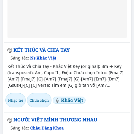
KẾT THÚC VÀ CHIA TAY
Sáng tác:
Ns Khắc Việt
Kết Thúc Và Chia Tay - Khắc Việt Key (original): Bm → Key
(transposed): Am, Capo II., Điệu: Chưa chọn Intro: [Fmaj7]
[Am7] [Fmaj7] [G]-[Am7] [Fmaj7] [G]-[Am7] [Em7]-[Dm7]
[Gsus4]-[C] [C] Verse: Tim em [G] giờ tan vỡ [Am7...
Khắc Việt
Nhạc trẻ
Chưa chọn
NGƯỜI VIỆT MÌNH THƯƠNG NHAU
Sáng tác:
Châu Đăng Khoa