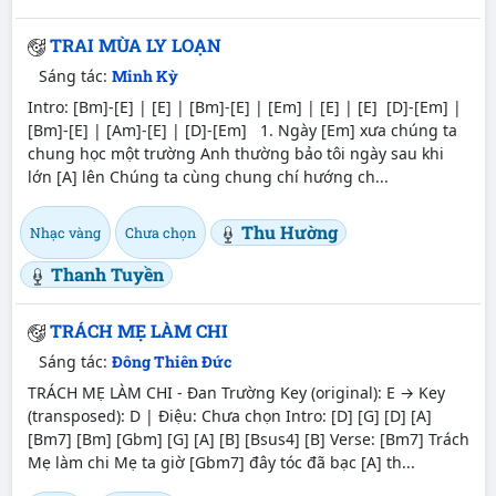
TRAI MÙA LY LOẠN
Sáng tác:
Minh Kỳ
Intro: [Bm]-[E] | [E] | [Bm]-[E] | [Em] | [E] | [E] [D]-[Em] |
[Bm]-[E] | [Am]-[E] | [D]-[Em] 1. Ngày [Em] xưa chúng ta
chung học một trường Anh thường bảo tôi ngày sau khi
lớn [A] lên Chúng ta cùng chung chí hướng ch...
Thu Hường
Nhạc vàng
Chưa chọn
Thanh Tuyền
TRÁCH MẸ LÀM CHI
Sáng tác:
Đông Thiên Đức
TRÁCH MẸ LÀM CHI - Đan Trường Key (original): E → Key
(transposed): D | Điệu: Chưa chọn Intro: [D] [G] [D] [A]
[Bm7] [Bm] [Gbm] [G] [A] [B] [Bsus4] [B] Verse: [Bm7] Trách
Mẹ làm chi Mẹ ta giờ [Gbm7] đây tóc đã bạc [A] th...