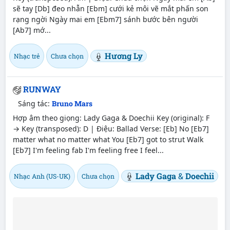
sẽ tay [Db] đeo nhẫn [Ebm] cưới kẻ môi vẽ mắt phấn son
rạng ngời Ngày mai em [Ebm7] sánh bước bên người
[Ab7] mớ...
Hương Ly
Nhạc trẻ
Chưa chọn
RUNWAY
Sáng tác:
Bruno Mars
Hợp âm theo giọng: Lady Gaga & Doechii Key (original): F
→ Key (transposed): D | Điệu: Ballad Verse: [Eb] No [Eb7]
matter what no matter what You [Eb7] got to strut Walk
[Eb7] I'm feeling fab I'm feeling free I feel...
Lady Gaga
&
Doechii
Nhạc Anh (US-UK)
Chưa chọn