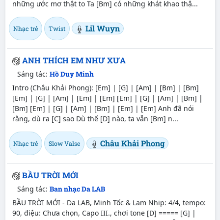
những ước mơ thật to Ta [Bm] có những khát khao thậ...
Lil Wuyn
Nhạc trẻ
Twist
ANH THÍCH EM NHƯ XƯA
Sáng tác:
Hồ Duy Minh
Intro (Châu Khải Phong): [Em] | [G] | [Am] | [Bm] | [Bm]
[Em] | [G] | [Am] | [Em] | [Em] [Em] | [G] | [Am] | [Bm] |
[Bm] [Em] | [G] | [Am] | [Bm] | [Em] | [Em] Anh đã nói
rằng, dù ra [C] sao Dù thế [D] nào, ta vẫn [Bm] n...
Châu Khải Phong
Nhạc trẻ
Slow Valse
BẦU TRỜI MỚI
Sáng tác:
Ban nhạc Da LAB
BẦU TRỜI MỚI - Da LAB, Minh Tốc & Lam Nhịp: 4/4, tempo:
90, điệu: Chưa chọn, Capo III., chơi tone [D] ===== [G] |