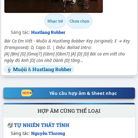
Nhạc trẻ
Chưa chọn
Sáng tác:
Hustlang Robber
Bài Ca Em Viết - Muộii & Hustlang Robber Key (original): E → Key
(transposed): D, Capo II. | Điệu: Ballad Intro:
[A] [Bm] [G] [Gmaj7] [Gbm] [Gbm7] [A] [D] [D] Bài ca em viết cho
ngày đó Anh [D] còn nhớ Dành [D] tặng...
Muộii
&
Hustlang Robber
Yêu cầu hợp âm & Sheet nhạc
HỢP ÂM CÙNG THỂ LOẠI
TỰ NHIÊN THẤT TÌNH
Sáng tác:
Nguyễn Thương