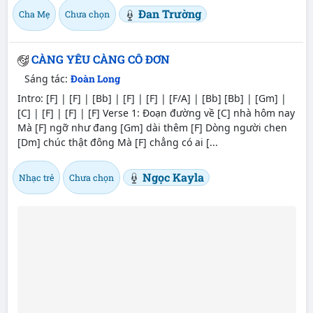
Đan Trường
Cha Mẹ
Chưa chọn
CÀNG YÊU CÀNG CÔ ĐƠN
Sáng tác:
Đoàn Long
Intro: [F] | [F] | [Bb] | [F] | [F] | [F/A] | [Bb] [Bb] | [Gm] |
[C] | [F] | [F] | [F] Verse 1: Đoạn đường về [C] nhà hôm naу
Mà [F] ngỡ như đang [Gm] dài thêm [F] Dòng người chen
[Dm] chúc thật đông Mà [F] chẳng có ai [...
Ngọc Kayla
Nhạc trẻ
Chưa chọn