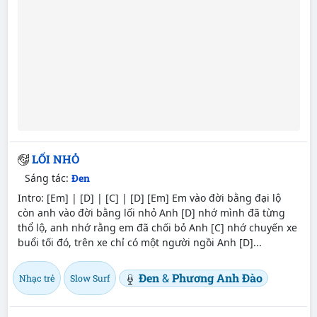
LỐI NHỎ
Sáng tác:
Đen
Intro: [Em] | [D] | [C] | [D] [Em] Em vào đời bằng đại lộ
còn anh vào đời bằng lối nhỏ Anh [D] nhớ mình đã từng
thổ lộ, anh nhớ rằng em đã chối bỏ Anh [C] nhớ chuyến xe
buổi tối đó, trên xe chỉ có một người ngồi Anh [D]...
Đen
&
Phương Anh Đào
Nhạc trẻ
Slow Surf