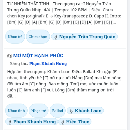
TỰ NHIÊN THẤT TÌNH - Theo giọng ca sĩ Nguyễn Trần
Trung Quân Nhịp: 4/4 | Tempo: 102 BPM | Điệu: Chưa
chọn Key (original): E → Key (transposed): D, Capo II. Intro:
[Bm] [G] [D] [A] [Bm] [G] [D] [Bm] [G] [D] [A] [Bm] [G] [...
Nguyễn Trần Trung Quân
Nhạc trẻ
Chưa chọn
MƠ MỘT HẠNH PHÚC
Sáng tác:
Phạm Khánh Hưng
Hợp âm theo giọng: Khánh Loan Điệu: Ballad Khi gặp [F]
nhau, tình yêu hé [C] nở nụ cười Nắng [Dm] mai làm hồng
đôi tim ấm [C] nồng. Bao mộng [Dm] mơ, ước muốn luôn
luôn [C] làm anh [F] vui, Lòng [Dm] thầm mang ơn trời
đã...
Khánh Loan
Nhạc tình
Nhạc trẻ
Ballad
Phạm Khánh Hưng
Hiền Thục