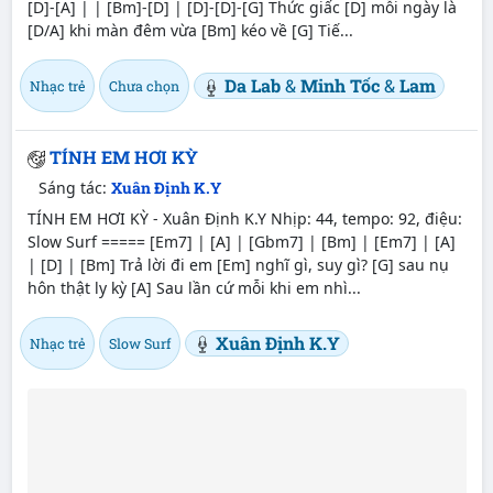
[D]-[A] | | [Bm]-[D] | [D]-[D]-[G] Thức giấc [D] mỗi ngày là
[D/A] khi màn đêm vừa [Bm] kéo về [G] Tiế...
Da Lab
&
Minh Tốc
&
Lam
Nhạc trẻ
Chưa chọn
TÍNH EM HƠI KỲ
Sáng tác:
Xuân Định K.Y
TÍNH EM HƠI KỲ - Xuân Định K.Y Nhịp: 44, tempo: 92, điệu:
Slow Surf ===== [Em7] | [A] | [Gbm7] | [Bm] | [Em7] | [A]
| [D] | [Bm] Trả lời đi em [Em] nghĩ gì, suy gì? [G] sau nụ
hôn thật ly kỳ [A] Sau lần cứ mỗi khi em nhì...
Xuân Định K.Y
Nhạc trẻ
Slow Surf