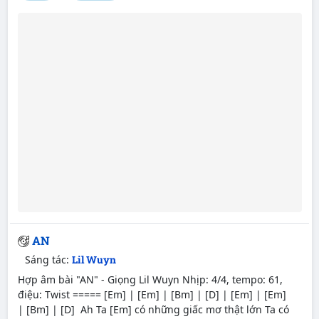
AN
Sáng tác:
Lil Wuyn
Hợp âm bài "AN" - Giọng Lil Wuyn Nhịp: 4/4, tempo: 61,
điệu: Twist ===== [Em] | [Em] | [Bm] | [D] | [Em] | [Em]
| [Bm] | [D] Ah Ta [Em] có những giấc mơ thật lớn Ta có