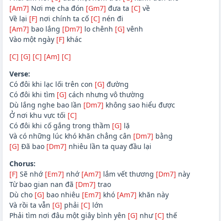
[Am7]
Nơi mẹ cha đón
[Gm7]
đưa ta
[C]
về
Về lại
[F]
nơi chính ta cố
[C]
nén đi
[Am7]
bao lắng
[Dm7]
lo chênh
[G]
vênh
Vào một ngày
[F]
khác
[C]
[G]
[C]
[Am]
[C]
Verse:
Có đôi khi lạc lối trên con
[G]
đường
Có đôi khi tìm
[G]
cách nhưng vô thường
Dù lắng nghe bao lần
[Dm7]
không sao hiểu được
Ở nơi khu vực tối
[C]
Có đôi khi cố gắng trong thầm
[G]
lặ
Và có những lúc khó khăn chẳng cân
[Dm7]
bằng
[G]
Đã bao
[Dm7]
nhiêu lần ta quay đầu lại
Chorus:
[F]
Sẽ nhớ
[Em7]
nhớ
[Am7]
lắm vết thương
[Dm7]
này
Từ bao gian nan đã
[Dm7]
trao
Dù cho
[G]
bao nhiêu
[Em7]
khó
[Am7]
khăn này
Và rồi ta vẫn
[G]
phải
[C]
lớn
Phải tìm nơi đâu một giây bình yên
[G]
như
[C]
thế