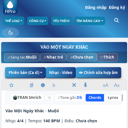
Đăng nhập
|
Đăng ký
THỂ LOẠI
CÔNG CỤ
YÊU THÍCH
TÌM NÂNG CAO
VÀO MỘT NGÀY KHÁC
Sáng tác:
Muộii
Nhạc trẻ
Chưa chọn
Thích
Phiên bản (Ca sĩ)
Nhạc - Video
✏️ Chỉnh sửa hợp âm
TRAN Imrich
Tone gốc:
Db
Chords
Lyrics
N
Vào Một Ngày Khác
-
Muộii
Nhịp
:
4/4
| Tempo
:
140 BPM
| Điệu:
Chưa chọn