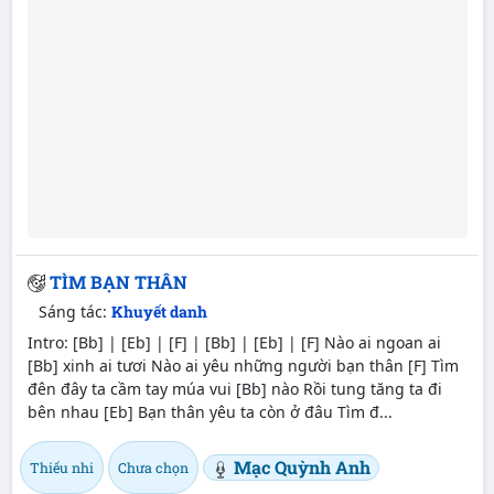
TÌM BẠN THÂN
Sáng tác:
Khuyết danh
Intro: [Bb] | [Eb] | [F] | [Bb] | [Eb] | [F] Nào ai ngoan ai
[Bb] xinh ai tươi Nào ai yêu những người bạn thân [F] Tìm
đên đây ta cầm tay múa vui [Bb] nào Rồi tung tăng ta đi
bên nhau [Eb] Bạn thân yêu ta còn ở đâu Tìm đ...
Mạc Quỳnh Anh
Thiếu nhi
Chưa chọn