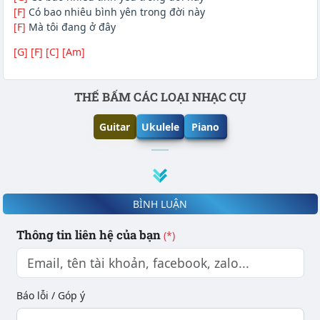
[F]
Có bao nhiêu bình yên trong đời này
[F]
Mà tôi đang ở đây
[G]
[F]
[C]
[Am]
Phần nội dung
THẾ BẤM CÁC LOẠI NHẠC CỤ
Guitar
Ukulele
Piano
BÌNH LUẬN
Thông tin liên hệ của bạn
(*)
Báo lỗi / Góp ý