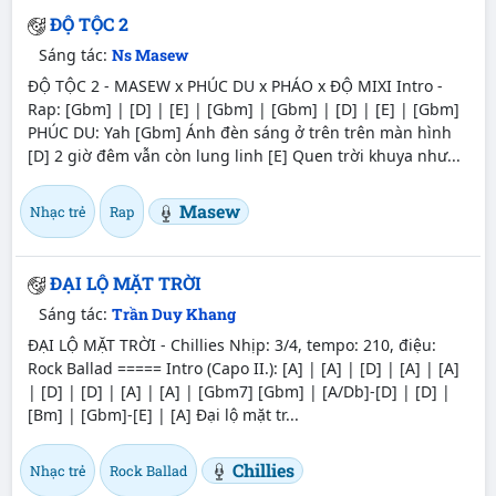
ĐỘ TỘC 2
Sáng tác:
Ns Masew
ĐỘ TỘC 2 - MASEW x PHÚC DU x PHÁO x ĐỘ MIXI Intro -
Rap: [Gbm] | [D] | [E] | [Gbm] | [Gbm] | [D] | [E] | [Gbm]
PHÚC DU: Yah [Gbm] Ánh đèn sáng ở trên trên màn hình
[D] 2 giờ đêm vẫn còn lung linh [E] Quen trời khuya như...
Masew
Nhạc trẻ
Rap
ĐẠI LỘ MẶT TRỜI
Sáng tác:
Trần Duy Khang
ĐẠI LỘ MẶT TRỜI - Chillies Nhịp: 3/4, tempo: 210, điệu:
Rock Ballad ===== Intro (Capo II.): [A] | [A] | [D] | [A] | [A]
| [D] | [D] | [A] | [A] | [Gbm7] [Gbm] | [A/Db]-[D] | [D] |
[Bm] | [Gbm]-[E] | [A] Đại lộ mặt tr...
Chillies
Nhạc trẻ
Rock Ballad