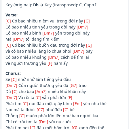
Key (original):
Db →
Key (transposed):
C
, Capo I.
Verse:
[C]
Có bao nhiêu niềm vui trong đời này
[G]
Có bao nhiêu tình yêu trong đời này
[Dm7]
Có bao nhiêu bình
[Dm7]
yên trong đời này
Mà
[Dm7]
tôi đang tìm kiếm
[C]
Có bao nhiêu buồn đau trong đời này
[G]
Và có bao nhiêu lắng lo chưa phơi
[Dm7]
bày
Có bao nhiêu khoảng
[Dm7]
cách để tìm lại
Về người thương yêu
[F]
năm ấy
Chorus:
Sẽ
[C]
nhớ nhớ lắm tiếng yêu đầu
[Dm7]
Của người thương yêu đã
[G7]
trao
Dù
[C]
cho bao
[Am7]
nhiêu khó khăn này
[Dm7]
Và rồi ta
[C]
vẫn phải lớn
[F]
Phải tìm
[C]
nơi đâu một giây bình
[Em]
yên như thế
Nơi mà ta được
[C7]
như đứa
[C]
bé
Chẳng
[C]
muốn phải lớn lên như bao người kia
Chỉ có trái tim ta
[Dm]
với nụ cười
Phải tìm nơi
[C]
đâu một hôm trời
[G]
xanh đến thế