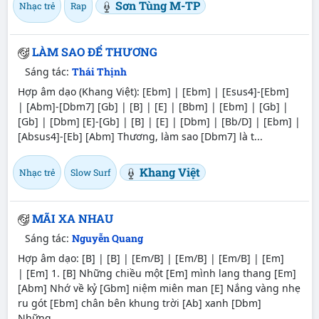
Sơn Tùng M-TP
Nhạc trẻ
Rap
LÀM SAO ĐỂ THƯƠNG
Sáng tác:
Thái Thịnh
Hợp âm dạo (Khang Việt): [Ebm] | [Ebm] | [Esus4]-[Ebm]
| [Abm]-[Dbm7] [Gb] | [B] | [E] | [Bbm] | [Ebm] | [Gb] |
[Gb] | [Dbm] [E]-[Gb] | [B] | [E] | [Dbm] | [Bb/D] | [Ebm] |
[Absus4]-[Eb] [Abm] Thương, làm sao [Dbm7] là t...
Khang Việt
Nhạc trẻ
Slow Surf
MÃI XA NHAU
Sáng tác:
Nguyễn Quang
Hợp âm dạo: [B] | [B] | [Em/B] | [Em/B] | [Em/B] | [Em]
| [Em] 1. [B] Những chiều một [Em] mình lang thang [Em]
[Abm] Nhớ về kỷ [Gbm] niệm miên man [E] Nắng vàng nhẹ
ru gót [Ebm] chân bên khung trời [Ab] xanh [Dbm]
Những...