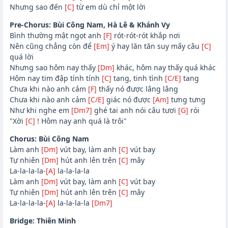
Nhưng sao đến
[C]
từ em dù chỉ một lời
Pre-Chorus: Bùi Công Nam, Hà Lê & Khánh Vy
Bình thường mật ngọt anh
[F]
rót-rót-rót khắp nơi
Nên cũng chẳng còn để
[Em]
ý hay lăn tăn suy mấy câu
[C]
quá lời
Nhưng sao hôm nay thấy
[Dm]
khác, hôm nay thấy quá khác
Hôm nay tim đập tính tính
[C]
tang, tinh tình
[C/E]
tang
Chưa khi nào anh cảm
[F]
thấy nó được lâng lâng
Chưa khi nào anh cảm
[C/E]
giác nó được
[Am]
tưng tưng
Như khi nghe em
[Dm7]
ghé tai anh nói câu tươi
[G]
rói
"Xời
[C]
! Hôm nay anh quá là trôi"
Chorus: Bùi Công Nam
Làm anh
[Dm]
vút bay, làm anh
[C]
vút bay
Tự nhiên
[Dm]
hút anh lên trên
[C]
mây
La-la-la-la-
[A]
la-la-la-la
Làm anh
[Dm]
vút bay, làm anh
[C]
vút bay
Tự nhiên
[Dm]
hút anh lên trên
[C]
mây
La-la-la-la-
[A]
la-la-la-la
[Dm7]
Bridge: Thiên Minh