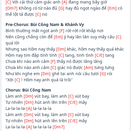
[C]
Với cái thứ cảm giác anh
[A]
đang mang bây giờ
[Dm7]
Không có từ nào đủ
[G]
hay đủ ngọt ngào để
[Em]
có
thể lột tả được
[C]
nó
Pre-Chorus: Bùi Công Nam & Khánh Vy
Bình thường mật ngọt anh
[F]
rót-rót-rót khắp nơi
Nên cũng chẳng còn để
[Em]
ý hay lăn tăn suy mấy câu
[C]
quá lời
Nhưng sao hôm nay thấy
[Dm]
khác, hôm nay thấy quá khác
Hôm nay tim đập tính tính
[C]
tang, tinh tình
[C/E]
tang
Chưa khi nào anh cảm
[F]
thấy nó được lâng lâng
Chưa khi nào anh cảm
[C]
giác nó được
[Am]
tưng tưng
Như khi nghe em
[Dm]
ghé tai anh nói câu tươi
[G]
rói
"Xời
[C]
! Hôm nay anh quá là trôi"
Chorus: Bùi Công Nam
Làm anh
[Dm]
vút bay, làm anh
[C]
vút bay
Tự nhiên
[Dm]
hút anh lên trên
[C/E]
mây
La-la-la-la-
[A]
la-la-la-la
Làm anh
[Dm]
vút bay, làm anh
[C]
vút bay
Tự nhiên
[Dm]
hút anh lên trên
[C/E]
mây
La-la-la-la-
[A]
la-la-la-la
[Dm7]