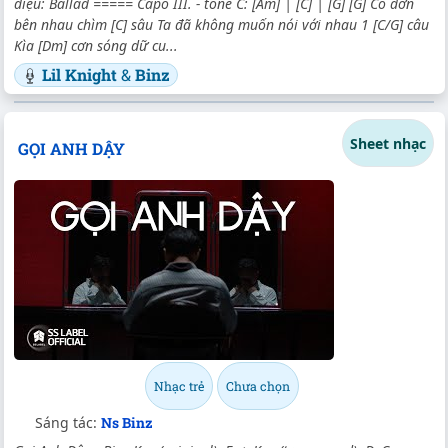
điệu: Ballad ===== Capo III. - tone C: [Am] | [C] | [G] [G] Cô đơn
bên nhau chìm [C] sâu Ta đã không muốn nói với nhau 1 [C/G] câu
Kìa [Dm] cơn sóng dữ cu...
Lil Knight
&
Binz
Sheet nhạc
GỌI ANH DẬY
Nhạc trẻ
Chưa chọn
Sáng tác:
Ns Binz