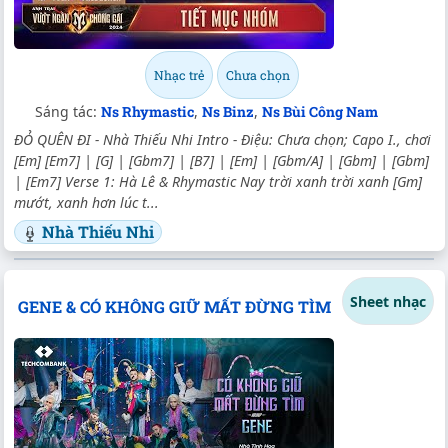
Nhạc trẻ
Chưa chọn
Sáng tác:
Ns Rhymastic
,
Ns Binz
,
Ns Bùi Công Nam
ĐỎ QUÊN ĐI - Nhà Thiếu Nhi Intro - Điệu: Chưa chọn; Capo I., chơi
[Em] [Em7] | [G] | [Gbm7] | [B7] | [Em] | [Gbm/A] | [Gbm] | [Gbm]
| [Em7] Verse 1: Hà Lê & Rhymastic Nay trời xanh trời xanh [Gm]
mướt, xanh hơn lúc t...
Nhà Thiếu Nhi
Sheet nhạc
GENE & CÓ KHÔNG GIỮ MẤT ĐỪNG TÌM