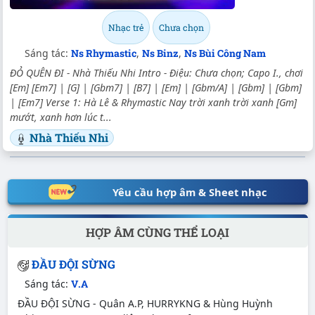
Nhạc trẻ
Chưa chọn
Sáng tác:
Ns Rhymastic
,
Ns Binz
,
Ns Bùi Công Nam
ĐỎ QUÊN ĐI - Nhà Thiếu Nhi Intro - Điệu: Chưa chọn; Capo I., chơi
[Em] [Em7] | [G] | [Gbm7] | [B7] | [Em] | [Gbm/A] | [Gbm] | [Gbm]
| [Em7] Verse 1: Hà Lê & Rhymastic Nay trời xanh trời xanh [Gm]
mướt, xanh hơn lúc t...
Nhà Thiếu Nhi
Yêu cầu hợp âm & Sheet nhạc
HỢP ÂM CÙNG THỂ LOẠI
ĐẦU ĐỘI SỪNG
Sáng tác:
V.A
ĐẦU ĐỘI SỪNG - Quân A.P, HURRYKNG & Hùng Huỳnh