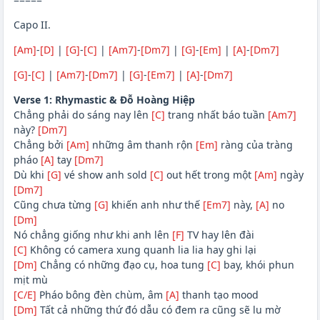
Capo II.
[Am]
-
[D]
|
[G]
-
[C]
|
[Am7]
-
[Dm7]
|
[G]
-
[Em]
|
[A]
-
[Dm7]
[G]
-
[C]
|
[Am7]
-
[Dm7]
|
[G]
-
[Em7]
|
[A]
-
[Dm7]
Verse 1:
Rhymastic
& Đỗ Hoàng Hiệp
Chẳng phải do sáng nay lên
[C]
trang nhất báo tuần
[Am7]
này?
[Dm7]
Chẳng bởi
[Am]
những âm thanh rộn
[Em]
ràng của tràng
pháo
[A]
tay
[Dm7]
Dù khi
[G]
vé show anh sold
[C]
out hết trong một
[Am]
ngày
[Dm7]
Cũng chưa từng
[G]
khiến anh như thế
[Em7]
này,
[A]
no
[Dm]
Nó chẳng giống như khi anh lên
[F]
TV hay lên đài
[C]
Không có camera xung quanh lia lia hay ghi lại
[Dm]
Chẳng có những đạo cụ, hoa tung
[C]
bay, khói phun
mịt mù
[C/E]
Pháo bông đèn chùm, âm
[A]
thanh tạo mood
[Dm]
Tất cả những thứ đó dẫu có đem ra cũng sẽ lu mờ