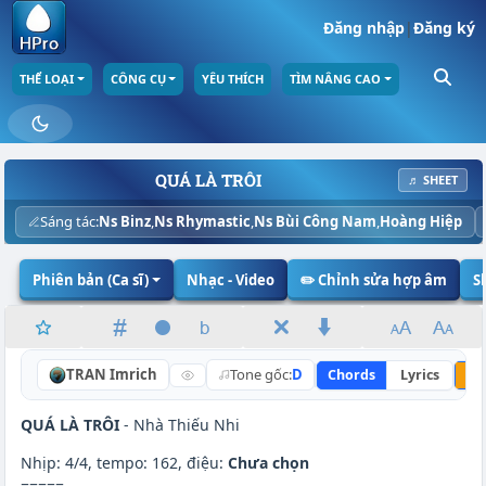
Đăng nhập
|
Đăng ký
THỂ LOẠI
CÔNG CỤ
YÊU THÍCH
TÌM NÂNG CAO
QUÁ LÀ TRÔI
♬ SHEET
Sáng tác:
Ns Binz
,
Ns Rhymastic
,
Ns Bùi Công Nam
,
Hoàng Hiệp
Phiên bản (Ca sĩ)
Nhạc - Video
✏️ Chỉnh sửa hợp âm
S
TRAN Imrich
Tone gốc:
D
Chords
Lyrics
Nâ
QUÁ LÀ TRÔI
- Nhà Thiếu Nhi
Nhịp: 4/4, tempo: 162, điệu:
Chưa chọn
=====