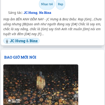
Nhạc trẻ
Rap
Sáng tác:
JC Hưng
,
Ns Binz
Hợp âm BÊN ANH ĐÊM NAY - JC Hưng & Binz Điệu: Rap [Gm]...Chưa
uống nhưng [Bb]sao anh như người đang say [D#] Chắc là say em,
chắc là say nắng, chắc là [Gm] say tình Anh rất muốn [Dm] nói em
tuyệt vời đêm [D#] nay [F]...
JC Hưng
&
Binz
BAO GIỜ MỚI NÓI