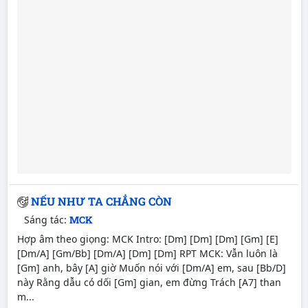
NẾU NHƯ TA CHẲNG CÒN
Sáng tác:
MCK
Hợp âm theo giọng: MCK Intro: [Dm] [Dm] [Dm] [Gm] [E]
[Dm/A] [Gm/Bb] [Dm/A] [Dm] [Dm] RPT MCK: Vẫn luôn là
[Gm] anh, bây [A] giờ Muốn nói với [Dm/A] em, sau [Bb/D]
này Rằng dẫu có dối [Gm] gian, em đừng Trách [A7] than
m...