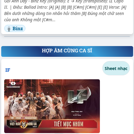
Gọi Anh Dậy - Binz Key (original): E → Key (transposed): D, Capo
II. | Điệu: Ballad Intro: [A] [A] [B] [B] [C#m] [C#m] [E] [E] Verse: [A]
Bên dưới những dòng tin nhắn hỏi thăm [B] Đúng một chữ seen
của anh Không một [C#m...
Binz
HỢP ÂM CÙNG CA SĨ
Sheet nhạc
IF