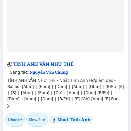
TÌNH ANH VẪN NHƯ THẾ
Sáng tác:
Nguyễn Văn Chung
TÌNH ANH VẪN NHƯ THẾ - Nhật Tinh Anh Hợp âm dạo -
Ballad: [Abm] | [Ebm] | [Dbm] | [Abm] | [Dbm] | [B/Eb] [E]
| [B] | [Abm] | [Ebm] | [Db] | [Abm] | [Dbm] [B/Eb] |
[Dbm] | [Abm] | [Dbm] | [B/Eb] | [E]-[Gb]-[Abm] [B] Bao
y...
Nhật Tinh Anh
Nhạc trẻ
Slow Surf