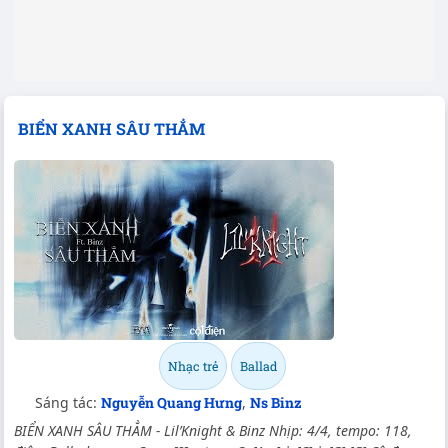
BIỂN XANH SÂU THẲM
Nhạc trẻ
Ballad
Sáng tác:
Nguyễn Quang Hưng
,
Ns Binz
BIỂN XANH SÂU THẲM - Lil’Knight & Binz Nhịp: 4/4, tempo: 118,