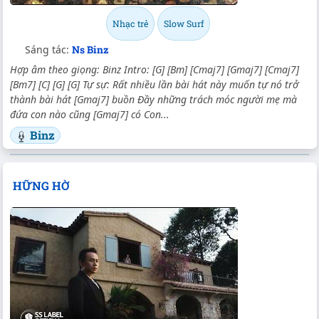
Nhạc trẻ
Slow Surf
Sáng tác:
Ns Binz
Hợp âm theo giọng: Binz Intro: [G] [Bm] [Cmaj7] [Gmaj7] [Cmaj7]
[Bm7] [C] [G] [G] Tự sự: Rất nhiều lần bài hát này muốn tự nó trở
thành bài hát [Gmaj7] buồn Đầy những trách móc người mẹ mà
đứa con nào cũng [Gmaj7] có Con...
Binz
HỮNG HỜ