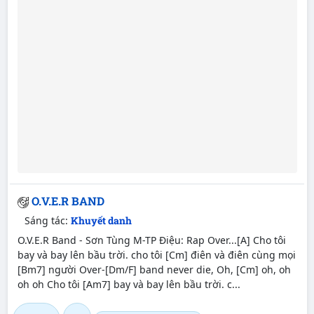
O.V.E.R BAND
Sáng tác:
Khuyết danh
O.V.E.R Band - Sơn Tùng M-TP Điệu: Rap Over...[A] Cho tôi
bay và bay lên bầu trời. cho tôi [Cm] điên và điên cùng mọi
[Bm7] người Over-[Dm/F] band never die, Oh, [Cm] oh, oh
oh oh Cho tôi [Am7] bay và bay lên bầu trời. c...