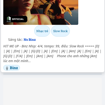
Nhạc trẻ
Slow Rock
Sáng tác:
Ns Binz
HIT ME UP - Binz Nhịp: 4/4, tempo: 99, điệu: Slow Rock ===== [D]
| [A] | [Em] | [A] | [G]-[D] | [A] | [Em] | [A] | [Am] [A] | [Em] | [A] |
[G]-[D] | [F/A] | [Em] | [Am] | [Am] Phone cho anh những [Am]
lúc em một mình...
Binz