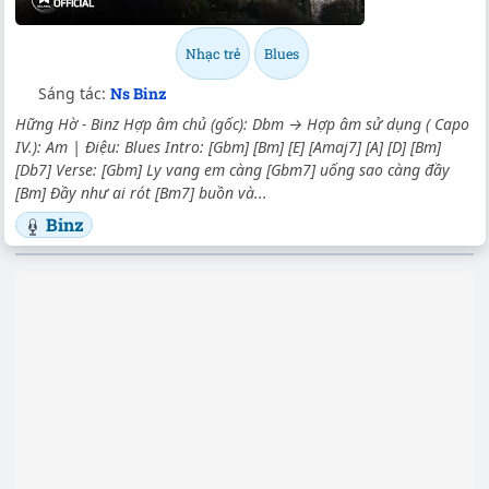
Nhạc trẻ
Blues
Sáng tác:
Ns Binz
Hững Hờ - Binz Hợp âm chủ (gốc): Dbm → Hợp âm sử dụng ( Capo
IV.): Am | Điệu: Blues Intro: [Gbm] [Bm] [E] [Amaj7] [A] [D] [Bm]
[Db7] Verse: [Gbm] Ly vang em càng [Gbm7] uống sao càng đầy
[Bm] Đầy như ai rót [Bm7] buồn và...
Binz