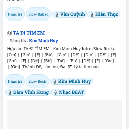
Vân Quỳnh
Hiền Thục
Nhạc trẻ
Slow Ballad
TA ĐI TÌM EM
Sáng tác:
Kim Minh Huy
Hợp âm TA ĐI TÌM EM - Kim Minh Huy Intro (Slow Rock):
[Cm] | [Gm] | [F] | [Bb] | [Cm] | [D#] | [Dm] | [D#] | [F]
[Gm] | [F] | [D#] | [Bb] | [D#] | [Bb] | [D#] | [F] | [Gm]
| [Gm] Thành Đô, Lâm An, Đại [F] Lý ta tìm nàn...
Kim Minh Huy
Nhạc trẻ
Slow Rock
Đàm Vĩnh Hưng
Nhạc BEAT