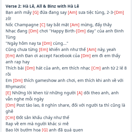
Verse 2: Hà Lê, All & Binz with Hà Lê
Bạn anh mấy
[G]
đứa đang say
[Am]
sưa tiệc tùng, 2-3-
[Dm]
zô!
Nốc Champagne
[C]
tay bắt mặt
[Am]
mừng, đấy thây
Nhạc đang
[Dm]
chơi "Happy Birth-
[Dm]
day" của anh Đinh
Tùng
"Ngày hôm nay ta
[Dm]
cùng..."
Cũng chưa từng
[Em]
khiến anh như thế
[Am]
này, yeah
[Em]
Anh Đan ơi accept Facebook của
[Dm]
em đi em thấy
anh rap hay
Thích bài
[Dm]
hát của anh, em thích nhạc
[Cm]
anh từ 2 lẻ 8
rồi
Em
[Dm]
thích gameshow anh chơi, em thích khi anh về với
Rhymastic
[E]
Những lời khen từ những người
[A]
dõi theo anh, anh
vẫn nghe mỗi ngày
[Dm]
Post tào lao, 8 nghìn share, đối với người ta thì cũng là
ghê
[Cm]
Đốt sân khấu cháy như thế
Rap về em mà người khác si mê
Bao lời bướm hoa
[G]
anh đã quá quen