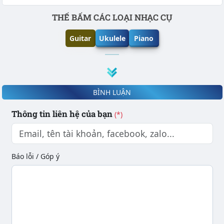
Phần nội dung
THẾ BẤM CÁC LOẠI NHẠC CỤ
Guitar
Ukulele
Piano
BÌNH LUẬN
Thông tin liên hệ của bạn
(*)
Báo lỗi / Góp ý