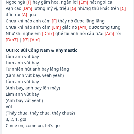
Ngọc ngà
[F]
hay gấm hoa, ngàn lời
[Em]
hát ngợi ca
Vạn cao
[Dm]
lương mỹ vị, triệu
[G]
những thứ khác trên
[C]
đời trải
[A]
qua
Chưa khi nào anh cảm
[F]
thấy nó được lâng lâng
Chưa khi nào anh cảm
[Em]
giác nó
[Am]
được tưng tưng
Như khi nghe em
[Dm7]
ghé tai anh nói câu tươi
[Am]
rói
[Dm7]
|
[G]
-
[Am]
Outro: Bùi Công Nam & Rhymastic
Làm anh vút bay
Làm anh vút bay
Tự nhiên hút anh bay lâng lâng
(Làm anh vút bay, yeah yeah)
Làm anh vút bay
(Anh bay, anh bay lên mây)
Làm anh vút bay
(Anh bay vút yeah)
Vút
(Thấy chưa, thấy chưa, thấy chưa?)
3, 2, 1, go!
Come on, come on, let's go