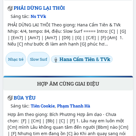
PHẢI DỪNG LẠI THÔI
Sáng tác:
Ns TVk
PHẢI DỪNG LẠI THÔI Theo giọng: Hana Cẩm Tiên & TVk
Nhịp: 4/4, tempo: 84, điệu: Slow Surf ===== Intro: [C] | [G]
| [Em7] | [Am7] | [Am7] | [D9] | [G] | [C/E] | [F]-[Am] 1.
Nếu [C] như bước đi làm anh hạnh [G] phúc hơ...
Hana Cẩm Tiên
&
TVk
Nhạc trẻ
Slow Surf
HỢP ÂM CÙNG GIAI ĐIỆU
BÙA YÊU
Sáng tác:
Tiên Cookie
,
Phạm Thanh Hà
Hợp âm theo giọng: Bích Phương Hợp âm dạo - Chưa
chọn: [F] | [Cm] | [Bb] | [C] | [F] 1. Lâu nay em luôn một
[Cm] mình Lâu không quan tâm đến người [Bbm] nào [Cm]
| [F] Nhưng tim em đang ồn [C] ào Khi anh quay sang nói