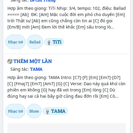
Hợp âm theo giọng: TiTi Nhịp: 3/4, tempo: 102, điệu: Ballad
===== [Ab] ĐK: [Am] Mặc cuộc đời em phó cho duyên [Em]
trời Thật sự [Ab] em cũng chẳng còn tin ai [C] đó gọi
[Em/B] mời [Am] Đem lời thề khắc [Em] sâu trong lò...
TiTi
Nhạc trẻ
Ballad
THÊM MỘT LẦN
Sáng tác:
TAMA
Hợp âm theo giọng: TAMA Intro: [C7]-[F] [Em] [Em7]-[D7]
[C] [Fmaj7] [Em7] [Am7] [G]-[C] Verse: Dạo này quá khứ còn
phiền em không [G] hay đã vơi trong [Em] lòng [C] Dù
đúng hay sai cả hai bây giờ cũng đau đớn rồi [Em] Cò...
TAMA
Nhạc trẻ
Blues