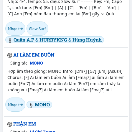
Nhịp: 4/4, tempo: 55, điệu: Slow Surf ===== Key: Fm, Capo
I., chơi tone: [Em] [Bm] | [A] | [C] | [Em] | [Bm] | [Am] |
[C] Anh [Em] nếm đau thương em lại [Bm] gây ra Quá...
Nhạc trẻ
Slow Surf
Quân A.P
&
HURRYKNG
&
Hùng Huỳnh
AI LÀM EM BUỒN
Sáng tác:
MONO
Hợp âm theo giọng: MONO Intro: [Dm7] [G7] [Em] [Asus4]
Chorus: [F] Ai làm em buồn Ai làm [Fmaj7] ai làm ai làm em
buồn [Em7] Ai làm em buồn Ai làm [Em7] em cảm thấy là
không vui [Fmaj7] Ai làm em buồn Ai làm [Fmaj7] ai l...
MONO
Nhạc trẻ
PHẬN EM
Sáng tác:
Lê Chí Trung