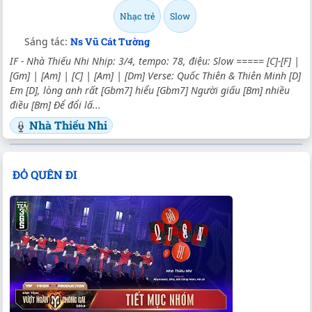
Nhạc trẻ
Slow
Sáng tác:
Ns Vũ Cát Tường
IF - Nhà Thiếu Nhi Nhịp: 3/4, tempo: 78, điệu: Slow ===== [C]-[F] |
[Gm] | [Am] | [C] | [Am] | [Dm] Verse: Quốc Thiên & Thiên Minh [D]
Em [D], lòng anh rất [Gbm7] hiểu [Gbm7] Người giấu [Bm] nhiều
điều [Bm] Để đổi lấ...
Nhà Thiếu Nhi
ĐỎ QUÊN ĐI