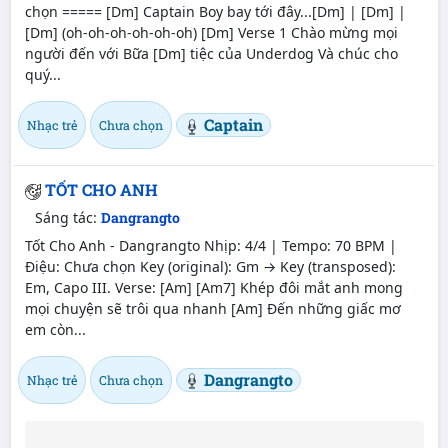
chọn ===== [Dm] Captain Boy bay tới đây...[Dm] | [Dm] |
[Dm] (oh-oh-oh-oh-oh-oh) [Dm] Verse 1 Chào mừng mọi
người đến với Bữa [Dm] tiệc của Underdog Và chúc cho
quý...
Captain
Nhạc trẻ
Chưa chọn
TỐT CHO ANH
Sáng tác:
Dangrangto
Tốt Cho Anh - Dangrangto Nhịp: 4/4 | Tempo: 70 BPM |
Điệu: Chưa chọn Key (original): Gm → Key (transposed):
Em, Capo III. Verse: [Am] [Am7] Khép đôi mắt anh mong
mọi chuyện sẽ trôi qua nhanh [Am] Đến những giấc mơ
em còn...
Dangrangto
Nhạc trẻ
Chưa chọn