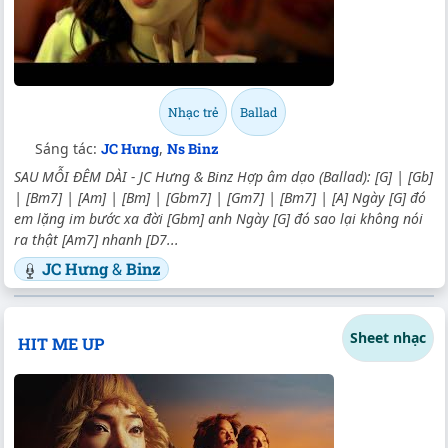
Nhạc trẻ
Ballad
Sáng tác:
JC Hưng
,
Ns Binz
SAU MỖI ĐÊM DÀI - JC Hưng & Binz Hợp âm dạo (Ballad): [G] | [Gb]
| [Bm7] | [Am] | [Bm] | [Gbm7] | [Gm7] | [Bm7] | [A] Ngày [G] đó
em lặng im bước xa đời [Gbm] anh Ngày [G] đó sao lại không nói
ra thật [Am7] nhanh [D7...
JC Hưng
&
Binz
Sheet nhạc
HIT ME UP