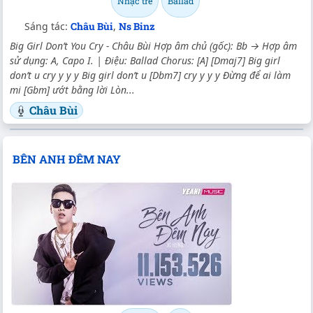
Nhạc trẻ
Ballad
Sáng tác:
Châu Bùi
,
Ns Binz
Big Girl Don’t You Cry - Châu Bùi Hợp âm chủ (gốc): Bb → Hợp âm
sử dụng: A, Capo I. | Điệu: Ballad Chorus: [A] [Dmaj7] Big girl
don’t u cry y y y Big girl don’t u [Dbm7] cry y y y Đừng để ai làm
mi [Gbm] ướt bằng lời Lòn...
Châu Bùi
BÊN ANH ĐÊM NAY