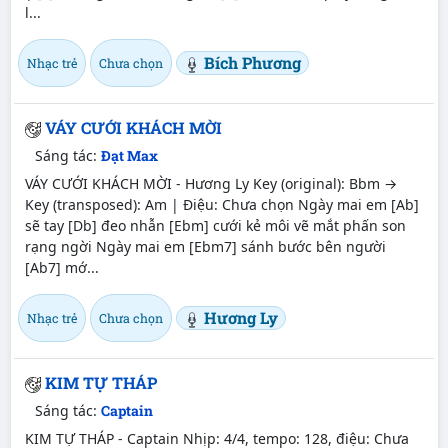
l...
Bích Phương
Nhạc trẻ
Chưa chọn
VÁY CƯỚI KHÁCH MỜI
Sáng tác:
Đạt Max
VÁY CƯỚI KHÁCH MỜI - Hương Ly Key (original): Bbm →
Key (transposed): Am | Điệu: Chưa chọn Ngày mai em [Ab]
sẽ tay [Db] đeo nhẫn [Ebm] cưới kẻ môi vẽ mắt phấn son
rạng ngời Ngày mai em [Ebm7] sánh bước bên người
[Ab7] mớ...
Hương Ly
Nhạc trẻ
Chưa chọn
KIM TỰ THÁP
Sáng tác:
Captain
KIM TỰ THÁP - Captain Nhịp: 4/4, tempo: 128, điệu: Chưa