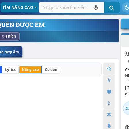
TÌM NÂNG CAO
QUÊN ĐƯỢC EM
Thích
sửa hợp âm
C
Lyrics
Nâng cao
Cơ bản
Nh
| 
[
q
N