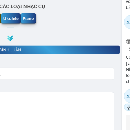
vơ
CÁC LOẠI NHẠC CỤ
bâ
Ukulele
Piano
N
BÌNH LUẬN
CÓ
[E
N
lò
ch
N