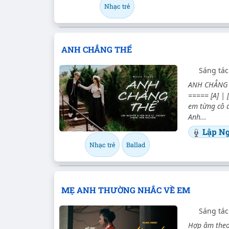
Nhạc trẻ
ANH CHẲNG THỂ
Sáng tác
ANH CHẲNG TH
===== [A] | [
em từng cô đ
Anh...
Lập N
Nhạc trẻ
Ballad
MẸ ANH THƯỜNG NHẮC VỀ EM
Sáng tác
Hợp âm theo 