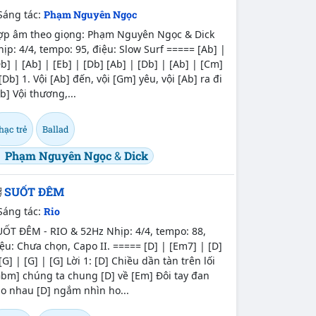
Sáng tác:
Phạm Nguyên Ngọc
ợp âm theo giọng: Phạm Nguyên Ngọc & Dick
ịp: 4/4, tempo: 95, điệu: Slow Surf ===== [Ab] |
b] | [Ab] | [Eb] | [Db] [Ab] | [Db] | [Ab] | [Cm]
[Db] 1. Vội [Ab] đến, vội [Gm] yêu, vội [Ab] ra đi
b] Vội thương,...
hạc trẻ
Ballad
Phạm Nguyên Ngọc
&
Dick
SUỐT ĐÊM
Sáng tác:
Rio
UỐT ĐÊM - RIO & 52Hz Nhịp: 4/4, tempo: 88,
ệu: Chưa chọn, Capo II. ===== [D] | [Em7] | [D]
[G] | [G] | [G] Lời 1: [D] Chiều dần tàn trên lối
bm] chúng ta chung [D] về [Em] Đôi tay đan
o nhau [D] ngắm nhìn ho...