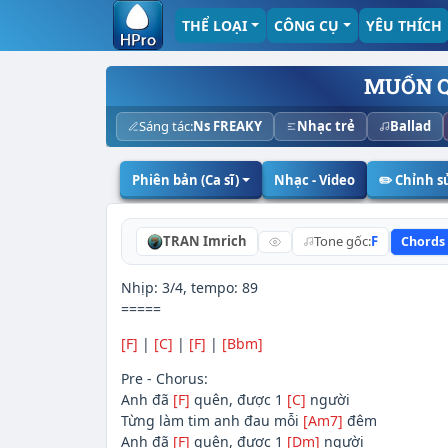
THỂ LOẠI
CÔNG CỤ
YÊU THÍCH
MUỐN 
Sáng tác:
Ns FREAKY
Nhạc trẻ
Ballad
Phiên bản (Ca sĩ)
Nhạc - Video
✏️ Chỉnh 
TRAN Imrich
Tone gốc:
F
Chords
Nhịp: 3/4, tempo: 89
=====
[F]
|
[C]
|
[F]
|
[Bbm]
Pre - Chorus:
Anh đã
[F]
quên, được 1
[C]
người
Từng làm tim anh đau mỗi
[Am7]
đêm
Anh đã
[F]
quên, được 1
[Dm]
người