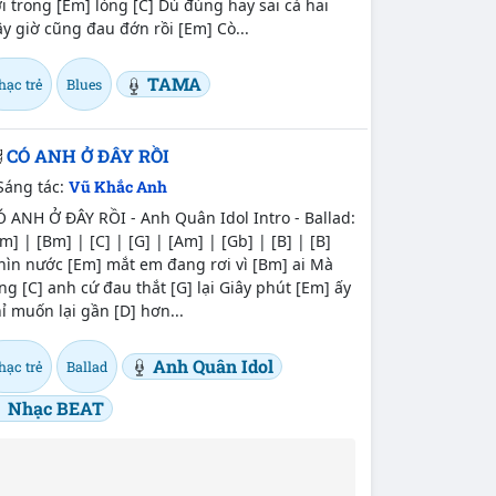
i trong [Em] lòng [C] Dù đúng hay sai cả hai
y giờ cũng đau đớn rồi [Em] Cò...
TAMA
hạc trẻ
Blues
CÓ ANH Ở ĐÂY RỒI
Sáng tác:
Vũ Khắc Anh
 ANH Ở ĐÂY RỒI - Anh Quân Idol Intro - Ballad:
m] | [Bm] | [C] | [G] | [Am] | [Gb] | [B] | [B]
hìn nước [Em] mắt em đang rơi vì [Bm] ai Mà
ng [C] anh cứ đau thắt [G] lại Giây phút [Em] ấy
ỉ muốn lại gần [D] hơn...
Anh Quân Idol
hạc trẻ
Ballad
Nhạc BEAT