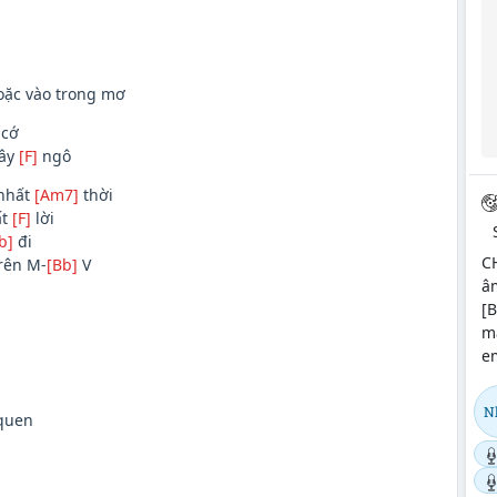
oặc vào trong mơ
 cớ
gây
[F]
ngô
 nhất
[Am7]
thời
ất
[F]
lời
b]
đi
C
trên M-
[Bb]
V
âm
[B
m
em
N
quen