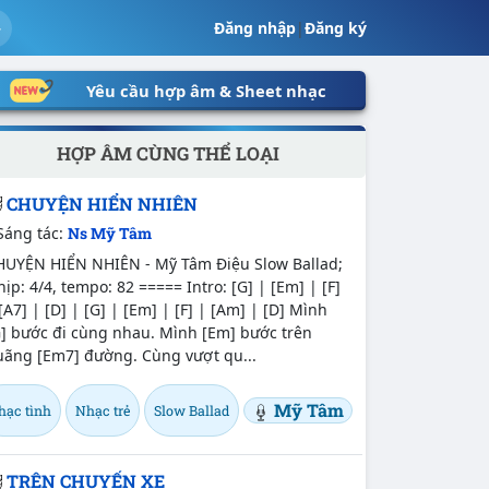
Đăng nhập
|
Đăng ký
Yêu cầu hợp âm & Sheet nhạc
HỢP ÂM CÙNG THỂ LOẠI
CHUYỆN HIỂN NHIÊN
Sáng tác:
Ns Mỹ Tâm
HUYỆN HIỂN NHIÊN - Mỹ Tâm Điệu Slow Ballad;
ịp: 4/4, tempo: 82 ===== Intro: [G] | [Em] | [F]
[A7] | [D] | [G] | [Em] | [F] | [Am] | [D] Mình
G] bước đi cùng nhau. Mình [Em] bước trên
uãng [Em7] đường. Cùng vượt qu...
Mỹ Tâm
hạc tình
Nhạc trẻ
Slow Ballad
TRÊN CHUYẾN XE