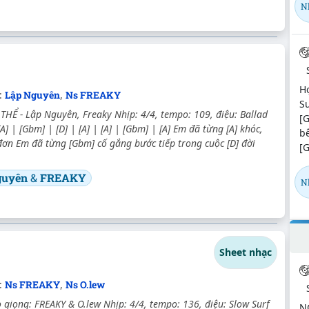
N
H
:
Lập Nguyên
,
Ns FREAKY
Su
Ể - Lập Nguyên, Freaky Nhịp: 4/4, tempo: 109, điệu: Ballad
[G
A] | [Gbm] | [D] | [A] | [A] | [Gbm] | [A] Em đã từng [A] khóc,
b
ơn Em đã từng [Gbm] cố gắng bước tiếp trong cuộc [D] đời
[G
guyên
&
FREAKY
N
Sheet nhạc
:
Ns FREAKY
,
Ns O.lew
giọng: FREAKY & O.lew Nhịp: 4/4, tempo: 136, điệu: Slow Surf
N