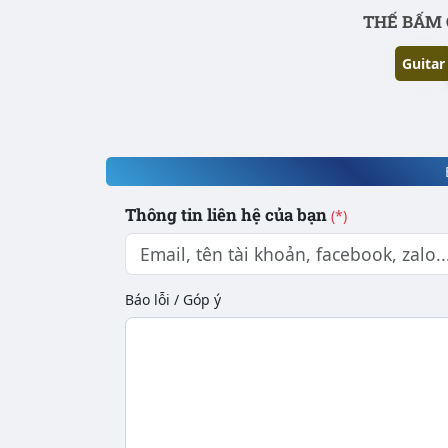
Phần nội dung
THẾ BẤM 
Guitar
Thông tin liên hệ của bạn
(*)
Báo lỗi / Góp ý