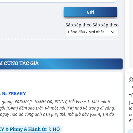
Gửi
Sắp xếp theo
Sắp xếp theo
M CÙNG TÁC GIẢ
c:
Ns FREAKY
T
 giọng: FREAKY ft. HÀNH OR, PINNY, HỔ Verse 1: Một mình
[G
ồi [G#m] đếm sao trời, và một nỗi [F#] nhớ về trong dĩ vãng.
lố
 ngày nào đó cùng anh hẹn [F#] thề, mà giờ đây [G#m] em đã
o
đâ
KY
&
Pinny
&
Hành Or
&
HỔ