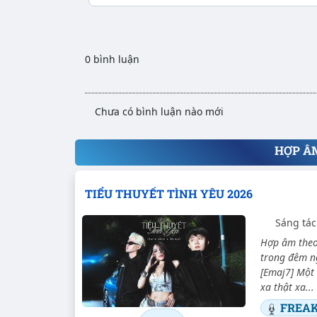
0 bình luận
Chưa có bình luận nào mới
HỢP Â
TIỂU THUYẾT TÌNH YÊU 2026
Sáng tá
Hợp âm theo
trong đêm ng
[Emaj7] Một
xa thật xa...
FREA