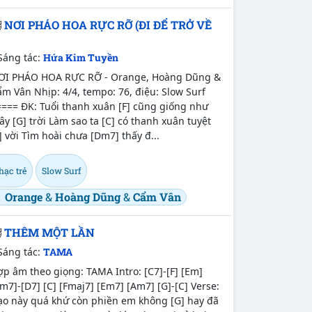
NƠI PHÁO HOA RỰC RỠ (ĐI ĐỂ TRỞ VỀ
)
Sáng tác:
Hứa Kim Tuyền
ƠI PHÁO HOA RỰC RỠ - Orange, Hoàng Dũng &
m Vân Nhịp: 4/4, tempo: 76, điệu: Slow Surf
==== ĐK: Tuổi thanh xuân [F] cũng giống như
y [G] trời Làm sao ta [C] có thanh xuân tuyệt
] vời Tìm hoài chưa [Dm7] thấy đ...
hạc trẻ
Slow Surf
Orange
&
Hoàng Dũng
&
Cẩm Vân
THÊM MỘT LẦN
Sáng tác:
TAMA
p âm theo giọng: TAMA Intro: [C7]-[F] [Em]
m7]-[D7] [C] [Fmaj7] [Em7] [Am7] [G]-[C] Verse:
ạo này quá khứ còn phiền em không [G] hay đã