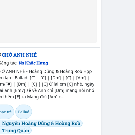
CHỜ ANH NHÉ
Sáng tác:
Ns Khắc Hưng
HỜ ANH NHÉ - Hoàng Dũng & Hoàng Rob Hợp
 dạo - Ballad: [C] | [C] | [Dm] | [C] | [Am] |
m/F#] | [Dm] | [C] | [G] Ở lại em [C] nhé, ngày
ai anh [Em7] sẽ về Anh chỉ [Dm] mang nỗi nhớ
 thêm [F] xa Mang đợi [Am] c...
hạc trẻ
Ballad
Nguyễn Hoàng Dũng
&
Hoàng Rob
Trung Quân