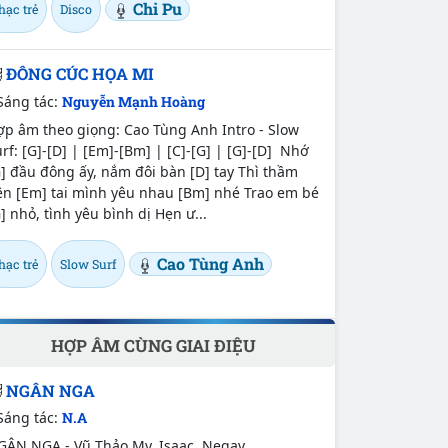
Chi Pu
hạc trẻ
Disco
ĐÔNG CÚC HỌA MI
Sáng tác:
Nguyễn Mạnh Hoàng
ợp âm theo giọng: Cao Tùng Anh Intro - Slow
rf: [G]-[D] | [Em]-[Bm] | [C]-[G] | [G]-[D] Nhớ
] đầu đông ấy, nắm đôi bàn [D] tay Thì thầm
ên [Em] tai mình yêu nhau [Bm] nhé Trao em bé
] nhỏ, tình yêu bình dị Hẹn ư...
Cao Tùng Anh
hạc trẻ
Slow Surf
HỢP ÂM CÙNG GIAI ĐIỆU
NGÂN NGA
Sáng tác:
N.A
GÂN NGA - Vũ Thảo My, Isaac, Negav,