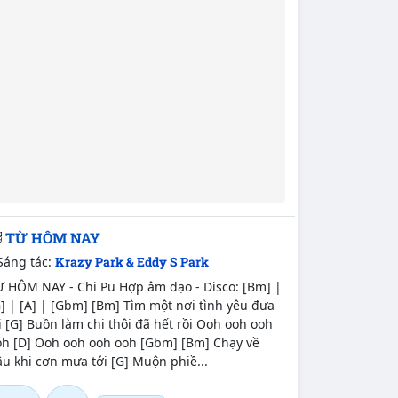
TỪ HÔM NAY
Sáng tác:
Krazy Park & Eddy S Park
Ừ HÔM NAY - Chi Pu Hợp âm dạo - Disco: [Bm] |
] | [A] | [Gbm] [Bm] Tìm một nơi tình yêu đưa
i [G] Buồn làm chi thôi đã hết rồi Ooh ooh ooh
oh [D] Ooh ooh ooh ooh [Gbm] [Bm] Chạy về
u khi cơn mưa tới [G] Muộn phiề...