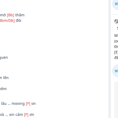
N
t mờ
[Bb]
thâm
Bbm/Db]
đôi
M
(o
Đi
[E
quen
đ
N
n lên
thêm
lâu … moving
[F]
on
 nói … xin cảm
[F]
ơn