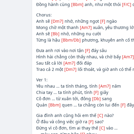
Đồng hành cùng
[Bbm]
anh, như một thói
[F/C]
Chorus:
Anh sẽ
[Dm7]
nhớ, những ngọt
[F]
ngào
Mong chờ một thanh
[Am7]
xuân, yêu thương lớ
Anh sẽ
[Bb]
nhớ, những nụ cười
Từng là hậu
[Bbm/Db]
phương, khuyên anh cố 
Đưa anh rơi vào nơi tận
[F]
đáy sâu
Hình hài chẳng còn thấy nhau, và chờ bấy
[Am7]
Sau tất cả lời
[Am7]
đối đáp
Trao cả 2 một
[Dm7]
lối thoát, và giờ anh có thể
Ver 1:
Yêu nhau … ta tính tháng, tính
[Am7]
năm
Chia tay … ta tính phút, tính
[F]
giây
Cô đơn … từ xuân tới, đông
[Db]
sang
Quán
[Bbm]
quen … ta chẳng còn lui đến
[F]
đây
Gia đình anh cũng hỏi em thế
[C]
nào?
Ở đâu và công việc giờ ra
[F]
sao?
Đừng vì cô đơn, tìm ai thay thế
[C]
vào …