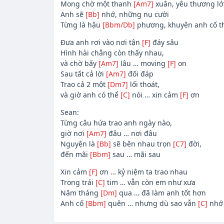
Mong chờ một thanh
[Am7]
xuân, yêu thương lớ
Anh sẽ
[Bb]
nhớ, những nụ cười
Từng là hậu
[Bbm/Db]
phương, khuyên anh cố 
Đưa anh rơi vào nơi tận
[F]
đáy sâu
Hình hài chẳng còn thấy nhau,
và chờ bấy
[Am7]
lâu … moving
[F]
on
Sau tất cả lời
[Am7]
đối đáp
Trao cả 2 một
[Dm7]
lối thoát,
và giờ anh có thể
[C]
nói … xin cảm
[F]
ơn
Sean:
Từng câu hứa trao anh ngày nào,
giờ nơi
[Am7]
đâu … nơi đâu
Nguyện là
[Bb]
sẽ bên nhau trọn
[C7]
đời,
đến mãi
[Bbm]
sau … mãi sau
Xin cảm
[F]
ơn … kỷ niệm ta trao nhau
Trong trái
[C]
tim … vẫn còn em như xưa
Năm tháng
[Dm]
qua … đã làm anh tốt hơn
Anh cố
[Bbm]
quên … nhưng dù sao vẫn
[C]
nh