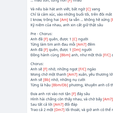
… màu son, từng hôn
[F]
nhau
Và nếu bài hát anh viết, bất ngờ
[C]
vang
Chỉ là cảm xúc, vào những buổi tối, trên đôi mắ
I know, trông hai
[Am]
ta vẫn … không hề xứng
[
Kỷ niệm của nhau, anh xin cất giữ thật sâu
Pre - Chorus:
Anh đã
[F]
quên, được 1
[C]
người
Từng làm tim anh đau mỗi
[Am7]
đêm
Anh đã
[F]
quên, được 1
[Dm]
người
Đồng hành cùng
[Bbm]
anh, như một thói
[F/C]
Chorus:
Anh sẽ
[F]
nhớ, những ngọt
[F/C]
ngào
Mong chờ một thanh
[Am7]
xuân, yêu thương lớ
Anh sẽ
[Bb]
nhớ, những nụ cười
Từng là hậu
[Bbm/Db]
phương, khuyên anh cố 
Đưa anh rơi vào nơi tận
[F]
đáy sâu
Hình hài chẳng còn thấy nhau, và chờ bấy
[Am7]
Sau tất cả lời
[Am7]
đối đáp
Trao cả 2 một
[Dm7]
lối thoát, và giờ anh có thể