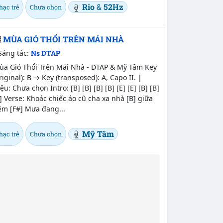
Rio
&
52Hz
hạc trẻ
Chưa chọn
MÙA GIÓ THỔI TRÊN MÁI NHÀ
Sáng tác:
Ns DTAP
ùa Gió Thổi Trên Mái Nhà - DTAP & Mỹ Tâm Key
riginal): B → Key (transposed): A, Capo II. |
ệu: Chưa chọn Intro: [B] [B] [B] [B] [E] [E] [B] [B]
] Verse: Khoác chiếc áo cũ cha xa nhà [B] giữa
êm [F#] Mưa đang...
Mỹ Tâm
hạc trẻ
Chưa chọn