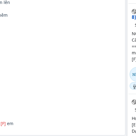
n lên
thêm
8
N
Cẩ
=
mâ
[F
N
Hợ
ớ
[F]
em
[E
D