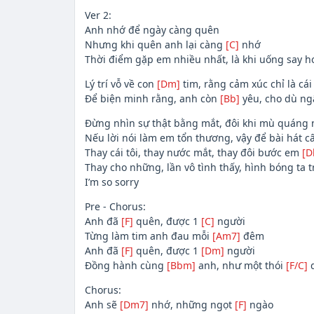
Ver 2:
Anh nhớ để ngày càng quên
Nhưng khi quên anh lại càng
[C]
nhớ
Thời điểm gặp em nhiều nhất, là khi uống say h
Lý trí vỗ về con
[Dm]
tim, rằng cảm xúc chỉ là cái
Để biện minh rằng, anh còn
[Bb]
yêu, cho dù n
Đừng nhìn sự thật bằng mắt, đôi khi mù quáng
Nếu lời nói làm em tổn thương, vậy để bài hát c
Thay cái tôi, thay nước mắt, thay đôi bước em
[D
Thay cho những, lần vô tình thấy, hình bóng ta 
I’m so sorry
Pre - Chorus:
Anh đã
[F]
quên, được 1
[C]
người
Từng làm tim anh đau mỗi
[Am7]
đêm
Anh đã
[F]
quên, được 1
[Dm]
người
Đồng hành cùng
[Bbm]
anh, như một thói
[F/C]
Chorus:
Anh sẽ
[Dm7]
nhớ, những ngọt
[F]
ngào