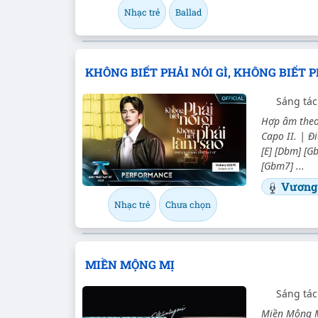
Nhạc trẻ
Ballad
KHÔNG BIẾT PHẢI NÓI GÌ, KHÔNG BIẾT 
Sáng tá
Hợp âm theo 
Capo II. | Đi
[E] [Dbm] [Gb
[Gbm7] ...
Vương
Nhạc trẻ
Chưa chọn
MIỀN MỘNG MỊ
Sáng tá
Miền Mộng Mị