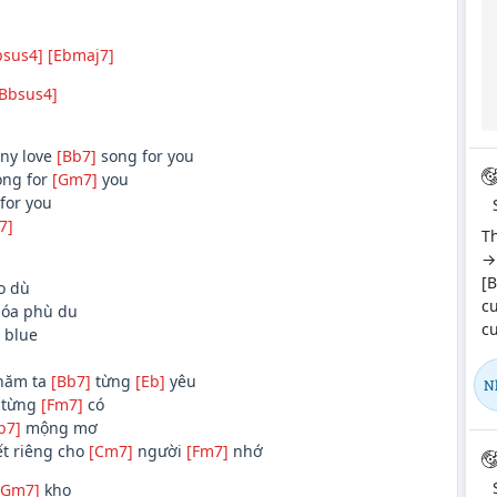
bsus4]
[Ebmaj7]
Bbsus4]
ny love
[Bb7]
song for you
ng for
[Gm7]
you
for you
7]
Th
→ 
[B
o dù
cu
óa phù du
cu
 blue
năm ta
[Bb7]
từng
[Eb]
yêu
N
từng
[Fm7]
có
b7]
mộng mơ
ết riêng cho
[Cm7]
người
[Fm7]
nhớ
[Gm7]
kho