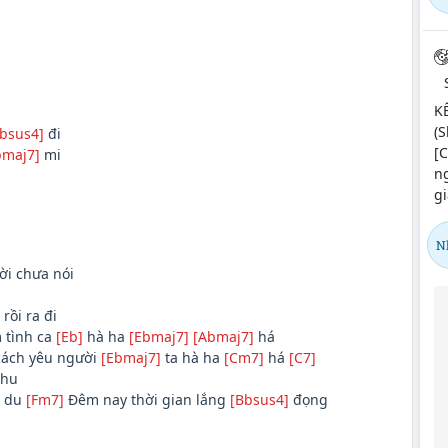
K
(S
bsus4]
đi
[C
bmaj7]
mi
ng
gi
N
i chưa nói
rồi ra đi
 tình ca
[Eb]
hà ha
[Ebmaj7]
[Abmaj7]
há
cách yêu người
[Ebmaj7]
ta hà ha
[Cm7]
há
[C7]
thu
 du
[Fm7]
Đêm nay thời gian lắng
[Bbsus4]
đọng