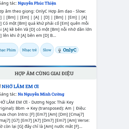
Sáng tác:
Nguyễn Phúc Thiện
ợp âm theo giọng: OnlyC Hợp âm dạo - Slow:
] | [Bm] | [Em] | [A] | [D] | [Bm] | [Em] | [A]
D] Có một [Bm] quá khứ phải cố [Em] quên mỗi
i [A] kề bên Và [D] có một [Bm] nỗi nhớ dần lớn
] lên khi ở [A] bên em [D] B...
OnlyC
hạc Phim
Nhạc trẻ
Slow
HỢP ÂM CÙNG GIAI ĐIỆU
NHỚ LẮM EM ƠI
Sáng tác:
Ns Nguyễn Minh Cường
HỚ LẮM EM ƠI - Dương Ngọc Thái Key
riginal): Bbm → Key (transposed): Am | Điệu:
ưa chọn Intro: [F] [Em7] [Am] [Dm] [Cmaj7]
maj7] [G7] [Em7] [A7] [Dm7] [Em7] [Am] Verse:
ờ còn lại [G] đây chỉ là [Am] nước mắt [F]...