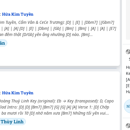
:
Hứa Kim Tuyền
im Tuyền, Cẩm Vân & CeCe Trương): [D] | [E] | [Dbm7] |[Gbm7]
 | [A] | [A] [D] | [E] | [Dbm] | [Gb] | [Bm] | [Bm] | [A] | [A] | [E7]
an đêm thật [D/Gb] yên ắng nhường [D] nào. [Bm]...
ân
Hợ
Ke
[
[E
H
c:
Hứa Kim Tuyền
Hoàng Thuỳ Linh Key (original): Eb → Key (transposed): D, Capo
N
llad Intro: [D] [D] [Bm7] [Bm7] [G] [G] [A] [A] Verse 1: [D] Chớp
ba mươi rồi Tớ [D] nhớ năm xưa [Bm7] Những tối yên vui...
 Thùy Linh