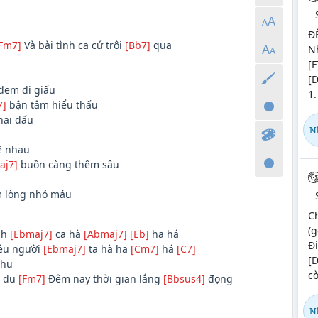
Đ
Fm7]
Và bài tình ca cứ trôi
[Bb7]
qua
Nh
[F
[D
em đi giấu
1.
7]
bận tâm hiểu thấu
hai dấu
N
ề nhau
aj7]
buồn càng thêm sâu
 lòng nhỏ máu
C
(g
nh
[Ebmaj7]
ca hà
[Abmaj7]
[Eb]
ha há
Đi
yêu người
[Ebmaj7]
ta hà ha
[Cm7]
há
[C7]
[
thu
cò
 du
[Fm7]
Đêm nay thời gian lắng
[Bbsus4]
đọng
N