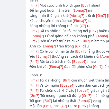
Verse:
[Fm7]
Một cuộc tình trôi đi quá
[Bb7]
nhanh
Để lại giọt buồn nằm trên
[Ebmaj7]
mi
Lặng nhìn thời gian khẽ
[Abmaj7]
trôi đi
[Gm7]
[
Kể lại chuyện tình của hai
[Ebmaj7]
ta
Bằng những lời chẳng thể nói
[C7]
ra
[Fm7]
Đã có những lúc tôi mang nỗi
[Bb7]
buồn đ
[Ebmaj7]
Cứ cố gắng để anh không phải
[Abmaj
[Fm7]
Đến lúc kết thúc ra đi khi
[Bb7]
niềm tin p
Anh có
[Ebmaj7]
trân trọng
[C7]
đâu
[Fm7]
Có lẽ vốn dĩ hai ta đã
[Bb7]
chẳng thuộc v
Yêu
[Ebmaj7]
thương sai cách đã khiến nỗi
[Abm
[Fm7]
Rồi ta cứ trách móc
[Bbsus4]
nhau
Đến khi vết
[Ebmaj7]
đau đã ghim sâu
[Cm7]
làm
Chorus:
[Fm7]
Tôi đã không
[Bb7]
còn muốn viết thêm tì
[Fm7]
Và tôi muốn
[Bbsus4]
quên dần cái cách 
[Fm7]
Tôi chôn quá khứ vào
[Bbsus4]
giấc ngàn 
[Gm7]
Tôi mong người cũ đừng
[Cm7]
mãi mộng
Tôi gom
[Bb7]
lại những thất
[Ebmaj7]
vọng
Một lần
[Cm7]
hóa
[C7]
ra tro
[Cm7]
không