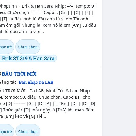
yhoptinh' - Erik & Han Sara Nhịp: 4/4, tempo: 91,
ệu: Chưa chọn ===== Capo I. [Gm] | [C] | [F] |
] [F] Lú đầu anh lú đầu anh lú vì em Tối anh
ằm ôm gối Nhưng lại xem nó là em [Am] Lú đầu
h lú đầu anh lú vì e...
hạc trẻ
Chưa chọn
Erik ST.319
&
Han Sara
BẦU TRỜI MỚI
Sáng tác:
Ban nhạc Da LAB
ẦU TRỜI MỚI - Da LAB, Minh Tốc & Lam Nhịp:
4, tempo: 90, điệu: Chưa chọn, Capo III., chơi
ne [D] ===== [G] | [D]-[A] | | [Bm]-[D] | [D]-[D]-
] Thức giấc [D] mỗi ngày là [D/A] khi màn đêm
a [Bm] kéo về [G] Tiế...
hạc trẻ
Chưa chọn