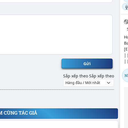
H
Ba
[E
| 
| 
Gửi
N
Sắp xếp theo
Sắp xếp theo
M CÙNG TÁC GIẢ