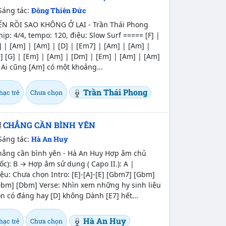
Sáng tác:
Đông Thiên Đức
ẾN RỒI SAO KHÔNG Ở LẠI - Trần Thái Phong
ịp: 4/4, tempo: 120, điệu: Slow Surf ===== [F] |
] | [Am] | [Am] | [D] | [Em7] | [Am] | [Am] |
] [G] | [Em] | [Am] | [Dm] | [Em] | [Am] | [Am]
 Ai cũng [Am] có một khoảng...
Trần Thái Phong
hạc trẻ
Chưa chọn
CHẲNG CẦN BÌNH YÊN
Sáng tác:
Hà An Huy
hẳng cần bình yên - Hà An Huy Hợp âm chủ
ốc): B → Hợp âm sử dụng ( Capo II.): A |
ệu: Chưa chọn Intro: [E]-[A]-[E] [Gbm7] [Gbm]
Dbm] [Dbm] Verse: Nhìn xem những hy sinh liệu
n có đáng hay [D] không Dành [E7] hết...
Hà An Huy
hạc trẻ
Chưa chọn