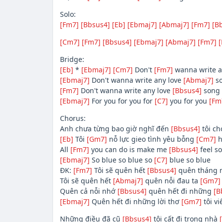
Solo:
[Fm7]
[Bbsus4]
[Eb]
[Ebmaj7]
[Abmaj7]
[Fm7]
[B
[Cm7]
[Fm7]
[Bbsus4]
[Ebmaj7]
[Abmaj7]
[Fm7]
[
Bridge:
[Eb]
*
[Ebmaj7]
[Cm7]
Don't
[Fm7]
wanna write a
[Ebmaj7]
Don't wanna write any love
[Abmaj7]
so
[Fm7]
Don't wanna write any love
[Bbsus4]
song 
[Ebmaj7]
For you for you for
[C7]
you for you
[Fm
Chorus:
Anh chưa từng bao giờ nghĩ đến
[Bbsus4]
tôi ch
[Eb]
Tôi
[Gm7]
nỗ lực gieo tình yêu bỗng
[Cm7]
h
All
[Fm7]
you can do is make me
[Bbsus4]
feel so
[Ebmaj7]
So blue so blue so
[C7]
blue so blue
ĐK:
[Fm7]
Tôi sẽ quên hết
[Bbsus4]
quên tháng 
Tôi sẽ quên hết
[Abmaj7]
quên nỗi đau ta
[Gm7]
Quên cả nỗi nhớ
[Bbsus4]
quên hết đi những
[B
[Ebmaj7]
Quên hết đi những lời thơ
[Gm7]
tôi vi
Những điều đã cũ
[Bbsus4]
tôi cất đi trong nhà