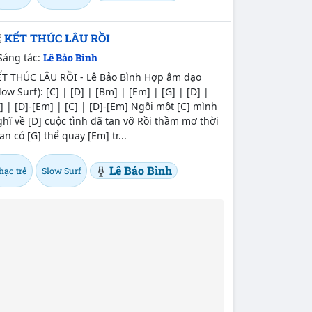
KẾT THÚC LÂU RỒI
Sáng tác:
Lê Bảo Bình
ẾT THÚC LÂU RỒI - Lê Bảo Bình Hợp âm dạo
low Surf): [C] | [D] | [Bm] | [Em] | [G] | [D] |
] | [D]-[Em] | [C] | [D]-[Em] Ngồi một [C] mình
hĩ về [D] cuộc tình đã tan vỡ Rồi thầm mơ thời
an có [G] thể quay [Em] tr...
Lê Bảo Bình
hạc trẻ
Slow Surf