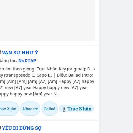
VẠN SỰ NHƯ Ý
Sáng tác:
Ns DTAP
p âm theo giọng: Trúc Nhân Key (original): D →
y (transposed): C, Capo II. | Điệu: Ballad Intro:
Am] [Am] [Am] [Am] [A7] [Am] Happy [A7] happy
7] new [A7] year Happy happy new [A7] year
appy happy new [Am] year N...
Trúc Nhân
hạc Xuân
Nhạc trẻ
Ballad
YÊU ĐI ĐỪNG SỢ