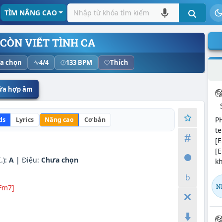
TÌM NÂNG CAO
CÒN VIẾT TÌNH CA
a chọn
4/4
133 BPM
Thích
sửa hợp âm
P
ds
Lyrics
Nâng cao
Cơ bản
te
[E
[E
):
A
| Điệu:
Chưa chọn
kh
N
Fm7]