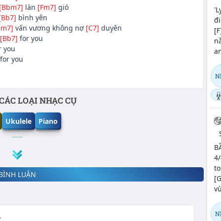
[Bbm7]
làn
[Fm7]
gió
'L
[Bb7]
bình yên
đi
Cm7]
vấn vương không nợ
[C7]
duyên
[F
[Bb7]
for you
n
r you
an
for you
N
CÁC LOẠI NHẠC CỤ
Ukulele
Piano
B
4/
to
BÌNH LUẬN
[G
vừ
N