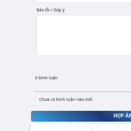
Báo lỗi / Góp ý
0 bình luận
Chưa có bình luận nào mới
HỢP Â