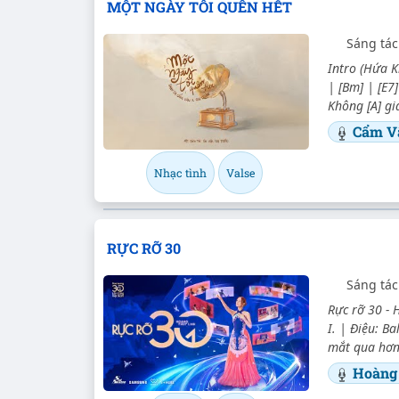
MỘT NGÀY TÔI QUÊN HẾT
Sáng tác
Intro (Hứa K
| [Bm] | [E7]
Không [A] gi
Cẩm V
Nhạc tình
Valse
RỰC RỠ 30
Sáng tá
Rực rỡ 30 - 
I. | Điệu: Ba
mắt qua hơn 
Hoàng