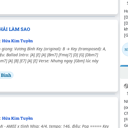
H
[D
[
PHẢI LÀM SAO
kh
[G
c:
Hứa Kim Tuyền
giọng: Vương Bình Key (original): B → Key (transposed): A,
N
ệu: Ballad Intro: [A] [E] [A] [Bm7] [Fmaj7] [D] [G] [Dbm7]
m7] [A] [B] [E7] [A] [E] Verse: Nhưng ngay [Gbm] lúc này
 Bình
N
(o
Ch
c:
Hứa Kim Tuyền
[F
Gi
 - AMEE x tlinh Nhịp: 4/4, tempo: 146, điệu: Pop ===== Key