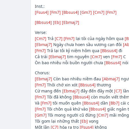
Inst.:
[Fsus4]
[Fm7]
[Bbsus4]
[Gm7]
[Cm7]
[Fm7]
[Bbsus4]
[Eb]
[Ebmaj7]
Verse:
[Cm7]
Trả
[C7]
[Fm7]
lại tôi của ngày hôm qua
[B
[Ebmaj7]
Ngày chưa hoen sầu vương cạn đôi
[A
[Fm7]
Trả lại tôi kỷ niệm hôm qua
[Bbsus4]
đi
Cả trái
[Ebmaj7]
tim nguyên
[Cm7]
vẹn
[Fm7]
C
Òn bao nhiêu nỗi buồn người chưa
[Bbsus4]
nói
Chorus:
[Ebmaj7]
Còn bao nhiêu niềm đau
[Abmaj7]
ngườ
[Fm7]
Thôi chớ xin xót
[Bbsus4]
thương
Cứ mang đến
[Ebmaj7]
đây đến đây một
[C7]
lần 
[Fm7]
Tôi đã không
[Bbsus4]
còn muốn viết thêm
Và
[Fm7]
tôi muốn quên
[Bbsus4]
dần
[Bb7]
cái 
[Fm7]
Tôi chôn quá khứ vào
[Bbsus4]
giấc ngàn 
[Gm7]
Tôi mong người cũ đừng
[Cm7]
mãi mộng
Tôi gom lại những thất
[Eb]
vọng
Một lần
[C7]
hóa ra tro
[Fsus4]
không