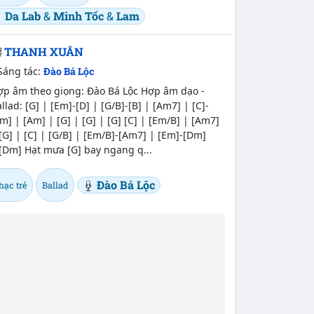
Da Lab
&
Minh Tốc
&
Lam
THANH XUÂN
Sáng tác:
Đào Bá Lộc
ợp âm theo giọng: Đào Bá Lộc Hợp âm dạo -
llad: [G] | [Em]-[D] | [G/B]-[B] | [Am7] | [C]-
m] | [Am] | [G] | [G] | [G] [C] | [Em/B] | [Am7]
[G] | [C] | [G/B] | [Em/B]-[Am7] | [Em]-[Dm]
[Dm] Hạt mưa [G] bay ngang q...
Đào Bá Lộc
hạc trẻ
Ballad