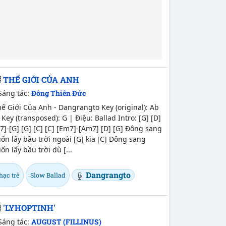
THẾ GIỚI CỦA ANH
Sáng tác:
Đông Thiên Đức
ế Giới Của Anh - Dangrangto Key (original): Ab
Key (transposed): G | Điệu: Ballad Intro: [G] [D]
7]-[G] [G] [C] [C] [Em7]-[Am7] [D] [G] Đông sang
ốn lấy bầu trời ngoài [G] kia [C] Đông sang
ốn lấy bầu trời dù [...
Dangrangto
hạc trẻ
Slow Ballad
'LYHOPTINH'
Sáng tác:
AUGUST (FILLINUS)