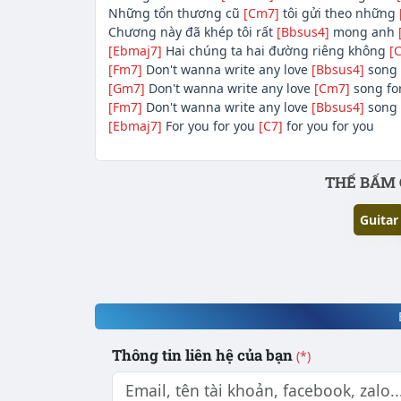
Những tổn thương cũ
[Cm7]
tôi gửi theo những
Chương này đã khép tôi rất
[Bbsus4]
mong anh
[Ebmaj7]
Hai chúng ta hai đường riêng không
[
[Fm7]
Don't wanna write any love
[Bbsus4]
song
[Gm7]
Don't wanna write any love
[Cm7]
song fo
[Fm7]
Don't wanna write any love
[Bbsus4]
song 
[Ebmaj7]
For you for you
[C7]
for you for you
Phần nội dung
THẾ BẤM 
Guitar
Thông tin liên hệ của bạn
(*)