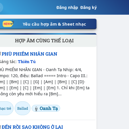
Đăng nhập
|
Đăng ký
Yêu cầu hợp âm & Sheet nhạc
HỢP ÂM CÙNG THỂ LOẠI
PHÙ PHIẾM NHÂN GIAN
Sáng tác:
Thiên Tú
HÙ PHIẾM NHÂN GIAN - Oanh Tạ Nhịp: 4/4,
mpo: 120, điệu: Ballad ===== Intro - Capo III.:
m] | [Bm] | [C] | [G] | [Am] | [Bm] | [C] [D]-
m] | [Em] | [C] | [Em] | [Em] 1. Chỉ khi [Em] ta
ông còn yêu mới hiểu ra [Bm]...
Oanh Tạ
hạc trẻ
Ballad
ĐẾN RỒI SAO KHÔNG Ở LẠI