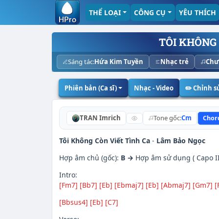
THỂ LOẠI
CÔNG CỤ
YÊU THÍCH
TÔI KHÔNG 
Sáng tác:
Hứa Kim Tuyền
Nhạc trẻ
Chư
Phiên bản (Ca sĩ)
Nhạc - Video
✏️ Chỉnh 
TRAN Imrich
Tone gốc:
Cm
Chor
Tôi Không Còn Viết Tình Ca
-
Lâm Bảo Ngọc
Hợp âm chủ (gốc):
B →
Hợp âm sử dụng ( Capo II.
Intro:
[Fm7]
[Bb7]
[Eb]
[Ebmaj7]
[Eb]
[Abmaj7]
[Gm7]
[
[Bbsus4]
[Eb]
[C7]