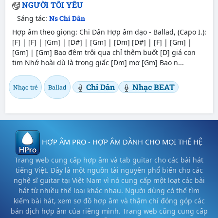
NGƯỜI TÔI YÊU
Sáng tác:
Ns Chi Dân
Hợp âm theo giọng: Chi Dân Hợp âm dạo - Ballad, (Capo I.):
[F] | [F] | [Gm] | [D#] | [Gm] | [Dm] [D#] | [F] | [Gm] |
[Gm] | [Gm] Bao đêm trôi qua chỉ thêm buốt [D] giá con
tim Nhớ hoài dù là trong giấc [Dm] mơ [Gm] Bao n...
Chi Dân
Nhạc BEAT
Nhạc trẻ
Ballad
HỢP ÂM PRO - HỢP ÂM DÀNH CHO MỌI THẾ HỆ
Trang web cung cấp hợp âm và tab guitar cho các bài hát
tiếng Việt. Đây là một nguồn tài nguyên phổ biến cho các
nghệ sĩ guitar tại Việt Nam vì nó cung cấp một loạt các bài
hát từ nhiều thể loại khác nhau. Người dùng có thể tìm
kiếm bài hát, xem sơ đồ hợp âm và thậm chí đóng góp các
bản dịch hợp âm của riêng mình. Trang web cũng cung cấp