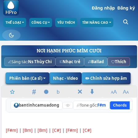
Đăng nhập
|
Đăng ký
THỂ LOẠI
CÔNG CỤ
YÊU THÍCH
TÌM NÂNG CAO
NƠI HẠNH PHÚC MỈM CƯỜI
Sáng tác:
Ns Thùy Chi
Nhạc trẻ
Ballad
Thích
Phiên bản (Ca sĩ)
Nhạc - Video
✏️ Chỉnh sửa hợp âm
bantinhcamuadong
Tone gốc:
F#m
Chords
Ly
[F#m]
|
[Bm]
|
[Bm]
|
[C#]
|
[F#m]
|
[C#]