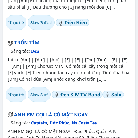
[Dm] [Am] Khi hoàng thành khép lại, [Em] tiếng cung đàn
sầu bi ai [F] Đau thương cho [G] nàng một đoá [C]...
Diệu Kiên
Nhạc trẻ
Slow Ballad
TRỐN TÌM
Sáng tác:
Đen
Intro: [Am] | [Am] | [Am] | [F] | [F] | [Dm] [Dm] | [E] | [E]
| [Am] | [Am] Chorus: MTV: Có một cái cây trong một cái
[F] vườn [F] Trên những tán cây nở rộ những [Dm] đóa hoa
[Dm] Có hai đứa [Am] nhóc đang chơi trốn [E]...
Đen
&
MTV Band
Solo
Nhạc trẻ
Slow Surf
ANH EM GỌI LÀ CÓ MẶT NGAY
Sáng tác:
Captain
,
Đức Phúc
,
Ns JustaTee
ANH EM GỌI LÀ CÓ MẶT NGAY - Đức Phúc, Quân A.P,
Captain, Anh Tú Nhịp: 4/4, tempo: 80, điệu: Chưa chọn,