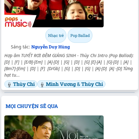
Nhạc trẻ
Pop Ballad
Sáng tác:
Nguyễn Duy Hùng
Hợp âm TUYẾT RƠI ĐÊM GIÁNG SINH - Thùy Chi Intro (Pop Ballad):
[D] | [F] | [E/B]-[Em] | [A]-[D] | [G] | [D] | [G] [E]-[A] | [G]-[D] | [A] |
[Bm7]-[Em] | [D] | [F] [D/Gb] | [G] | [D] | [G] | [A]-[D] [A] -[D] Từng
hạt tu...
Thùy Chi
Minh Vương
&
Thùy Chi
MỌI CHUYỆN SẼ QUA