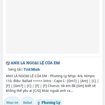
ANH LÀ NGOẠI LỆ CỦA EM
Sáng tác:
Trid Minh
ANH LÀ NGOẠI LỆ CỦA EM - Phương Ly Nhịp: 4/4, tempo:
110, điệu: Ballad ===== Intro - Capo I.: [Gm7] | [Am] | [C] |
[F] | [Gm7] | [C] | [F] | [F] Chorus: Và em đã [Gm] biết sẽ
không thể yêu ai [C/G] khác ngoài anh ra...
Phương Ly
Nhạc trẻ
Ballad