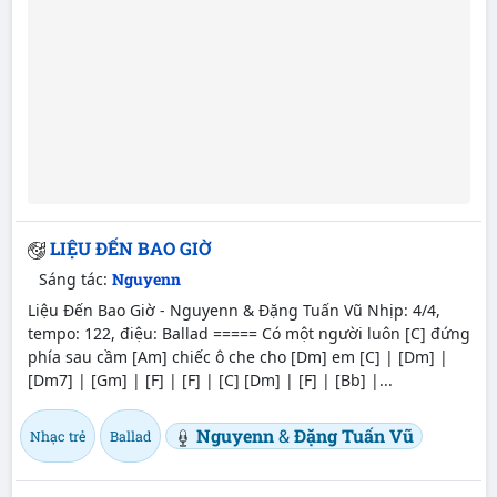
LIỆU ĐẾN BAO GIỜ
Sáng tác:
Nguyenn
Liệu Đến Bao Giờ - Nguyenn & Đặng Tuấn Vũ Nhịp: 4/4,
tempo: 122, điệu: Ballad ===== Có một người luôn [C] đứng
phía sau cầm [Am] chiếc ô che cho [Dm] em [C] | [Dm] |
[Dm7] | [Gm] | [F] | [F] | [C] [Dm] | [F] | [Bb] |...
Nguyenn
&
Đặng Tuấn Vũ
Nhạc trẻ
Ballad