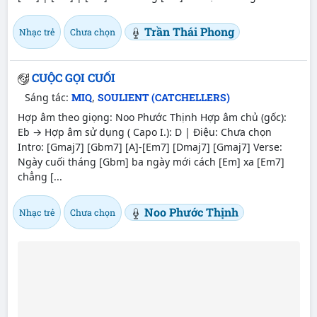
Trần Thái Phong
Nhạc trẻ
Chưa chọn
CUỘC GỌI CUỐI
Sáng tác:
MIQ
,
SOULIENT (CATCHELLERS)
Hợp âm theo giọng: Noo Phước Thịnh Hợp âm chủ (gốc):
Eb → Hợp âm sử dụng ( Capo I.): D | Điệu: Chưa chọn
Intro: [Gmaj7] [Gbm7] [A]-[Em7] [Dmaj7] [Gmaj7] Verse:
Ngày cuối tháng [Gbm] ba ngày mới cách [Em] xa [Em7]
chẳng [...
Noo Phước Thịnh
Nhạc trẻ
Chưa chọn