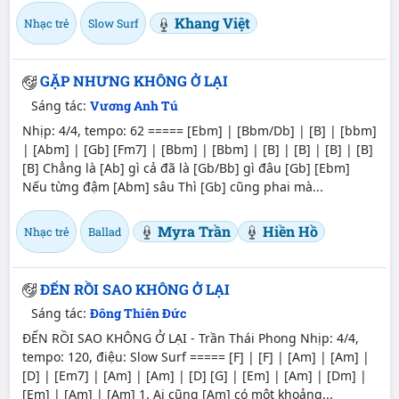
Khang Việt
Nhạc trẻ
Slow Surf
GẶP NHƯNG KHÔNG Ở LẠI
Sáng tác:
Vương Anh Tú
Nhịp: 4/4, tempo: 62 ===== [Ebm] | [Bbm/Db] | [B] | [bbm]
| [Abm] | [Gb] [Fm7] | [Bbm] | [Bbm] | [B] | [B] | [B] | [B]
[B] Chẳng là [Ab] gì cả đã là [Gb/Bb] gì đâu [Gb] [Ebm]
Nếu từng đậm [Abm] sâu Thì [Gb] cũng phai mà...
Myra Trần
Hiền Hồ
Nhạc trẻ
Ballad
ĐẾN RỒI SAO KHÔNG Ở LẠI
Sáng tác:
Đông Thiên Đức
ĐẾN RỒI SAO KHÔNG Ở LẠI - Trần Thái Phong Nhịp: 4/4,
tempo: 120, điệu: Slow Surf ===== [F] | [F] | [Am] | [Am] |
[D] | [Em7] | [Am] | [Am] | [D] [G] | [Em] | [Am] | [Dm] |
[Em] | [Am] | [Am] 1. Ai cũng [Am] có một khoảng...