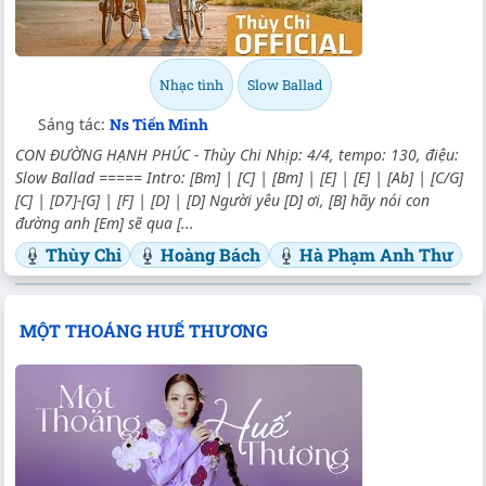
Nhạc tình
Slow Ballad
Sáng tác:
Ns Tiến Minh
CON ĐƯỜNG HẠNH PHÚC - Thùy Chi Nhịp: 4/4, tempo: 130, điệu:
Slow Ballad ===== Intro: [Bm] | [C] | [Bm] | [E] | [E] | [Ab] | [C/G]
[C] | [D7]-[G] | [F] | [D] | [D] Người yêu [D] ơi, [B] hãy nói con
đường anh [Em] sẽ qua [...
Thùy Chi
Hoàng Bách
Hà Phạm Anh Thư
MỘT THOÁNG HUẾ THƯƠNG