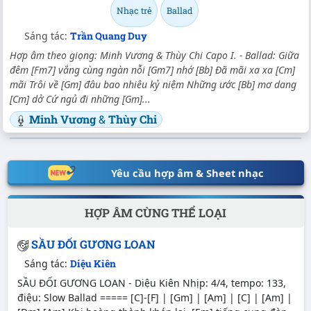
Nhạc trẻ
Ballad
Sáng tác:
Trần Quang Duy
Hợp âm theo giọng: Minh Vương & Thùy Chi Capo I. - Ballad: Giữa
đêm [Fm7] vắng cùng ngàn nỗi [Gm7] nhớ [Bb] Đã mãi xa xa [Cm]
mãi Trôi về [Gm] đâu bao nhiêu kỷ niệm Những ước [Bb] mơ dang
[Cm] dở Cứ ngủ đi những [Gm]...
Minh Vương
&
Thùy Chi
Yêu cầu hợp âm & Sheet nhạc
HỢP ÂM CÙNG THỂ LOẠI
SẦU ĐỐI GƯƠNG LOAN
Sáng tác:
Diệu Kiên
SẦU ĐỐI GƯƠNG LOAN - Diệu Kiên Nhịp: 4/4, tempo: 133,
điệu: Slow Ballad ===== [C]-[F] | [Gm] | [Am] | [C] | [Am] |