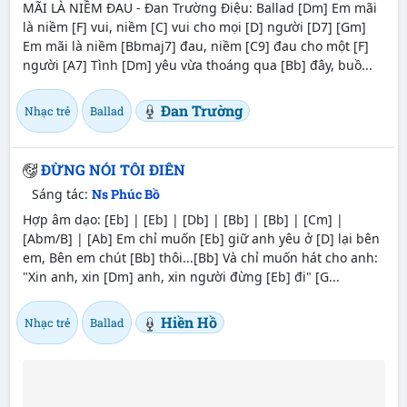
MÃI LÀ NIỀM ĐAU - Đan Trường Điệu: Ballad [Dm] Em mãi
là niềm [F] vui, niềm [C] vui cho mọi [D] người [D7] [Gm]
Em mãi là niềm [Bbmaj7] đau, niềm [C9] đau cho một [F]
người [A7] Tình [Dm] yêu vừa thoáng qua [Bb] đây, buồ...
Đan Trường
Nhạc trẻ
Ballad
ĐỪNG NÓI TÔI ĐIÊN
Sáng tác:
Ns Phúc Bồ
Hợp âm dạo: [Eb] | [Eb] | [Db] | [Bb] | [Bb] | [Cm] |
[Abm/B] | [Ab] Em chỉ muốn [Eb] giữ anh yêu ở [D] lại bên
em, Bên em chút [Bb] thôi...[Bb] Và chỉ muốn hát cho anh:
"Xin anh, xin [Dm] anh, xin người đừng [Eb] đi" [G...
Hiền Hồ
Nhạc trẻ
Ballad