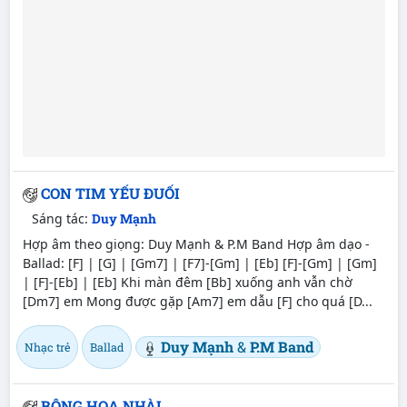
CON TIM YẾU ĐUỐI
Sáng tác:
Duy Mạnh
Hợp âm theo giọng: Duy Mạnh & P.M Band Hợp âm dạo -
Ballad: [F] | [G] | [Gm7] | [F7]-[Gm] | [Eb] [F]-[Gm] | [Gm]
| [F]-[Eb] | [Eb] Khi màn đêm [Bb] xuống anh vẫn chờ
[Dm7] em Mong được gặp [Am7] em dẫu [F] cho quá [D...
Duy Mạnh
&
P.M Band
Nhạc trẻ
Ballad
BÔNG HOA NHÀI