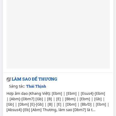
LÀM SAO ĐỂ THƯƠNG
Sáng tác:
Thái Thịnh
Hợp âm dạo (Khang Việt): [Ebm] | [Ebm] | [Esus4]-[Ebm]
| [Abm]-[Dbm7] [Gb] | [B] | [E] | [Bbm] | [Ebm] | [Gb] |
[Gb] | [Dbm] [E]-[Gb] | [B] | [E] | [Dbm] | [Bb/D] | [Ebm] |
[Absus4]-[Eb] [Abm] Thương, làm sao [Dbm7] là t...