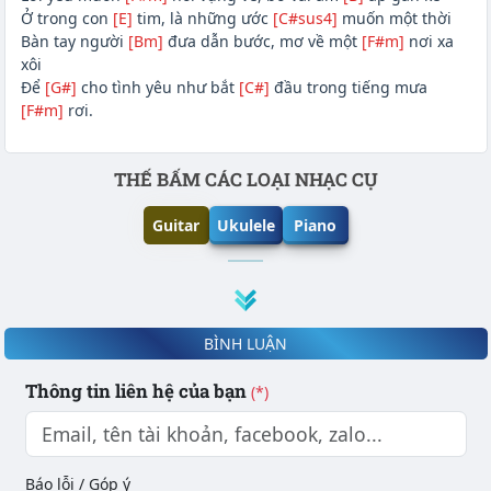
Ở trong con
[E]
tim, là những ước
[C#sus4]
muốn một thời
Bàn tay người
[Bm]
đưa dẫn bước, mơ về một
[F#m]
nơi xa
xôi
Để
[G#]
cho tình yêu như bắt
[C#]
đầu trong tiếng mưa
[F#m]
rơi.
Phần nội dung
THẾ BẤM CÁC LOẠI NHẠC CỤ
Guitar
Ukulele
Piano
BÌNH LUẬN
Thông tin liên hệ của bạn
(*)
Báo lỗi / Góp ý