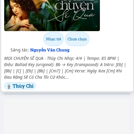
Nhạc trẻ
Chưa chọn
Sáng tác:
Nguyễn Văn Chung
MỌI CHUYỆN SẼ QUA - Thùy Chi Nhịp: 4/4 | Tempo: 85 BPM |
Điệu: Ballad Key (original): Bb → Key (transposed): A Intro: [Eb] |
[Bb] | [C] | [Eb] | [Bb] | [Cm7] | [Cm] Verse: Ngày Xưa [Cm] Khi
Đau Răng Sẽ Có Cha Tôi Cứ Khóc...
Thùy Chi