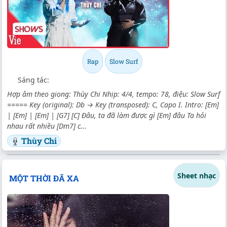
Rap
Slow Surf
Sáng tác:
Hợp âm theo giọng: Thùy Chi Nhịp: 4/4, tempo: 78, điệu: Slow Surf
===== Key (original): Db → Key (transposed): C, Capo I. Intro: [Em]
| [Em] | [Em] | [G7] [C] Đâu, ta đã làm được gì [Em] đâu Ta hỏi
nhau rất nhiều [Dm7] c...
Thùy Chi
Sheet nhạc
MỘT THỜI ĐÃ XA