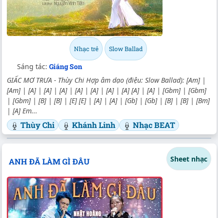
Nhạc trẻ
Slow Ballad
Sáng tác:
Giáng Son
GIẤC MƠ TRƯA - Thùy Chi Hợp âm dạo (điệu: Slow Ballad): [Am] |
[Am] | [A] | [A] | [A] | [A] | [A] | [A] | [A] [A] | [A] | [Gbm] | [Gbm]
| [Gbm] | [B] | [B] | [E] [E] | [A] | [A] | [Gb] | [Gb] | [B] | [B] | [Bm]
| [A] Em...
Thùy Chi
Khánh Linh
Nhạc BEAT
Sheet nhạc
ANH ĐÃ LÀM GÌ ĐÂU