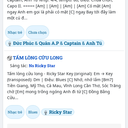
Capo II. ===== [Am] | [Am] | [Am] | [Am] Có mặt [Am]
ngay Anh em gọi là phải có mặt [C] ngay Bay tới đây làm
một cú đ...
Nhạc trẻ
Chưa chọn
Đức Phúc
&
Quân A.P
&
Captain
&
Anh Tú
TẤM LÒNG CỬU LONG
Sáng tác:
Ns Ricky Star
Tấm lòng cửu long - Ricky Star Key (original): Em → Key
(transposed): Dm | Điệu: Blues [C] Nhớ, nhớ lắm [Bm7]
Tiền Giang, Mỹ Tho, Cà Mau, Vĩnh Long Cần Thơ, Sóc Trăng
chờ [Em] mong trông ngóng Anh đi từ [C] Đồng Bằng
Cửu...
Ricky Star
Nhạc trẻ
Blues