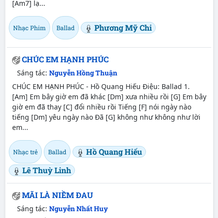
[Am7] lạ...
Phương Mỹ Chi
Nhạc Phim
Ballad
CHÚC EM HẠNH PHÚC
Sáng tác:
Nguyễn Hồng Thuận
CHÚC EM HẠNH PHÚC - Hồ Quang Hiếu Điệu: Ballad 1.
[Am] Em bây giờ em đã khác [Dm] xưa nhiều rồi [G] Em bây
giờ em đã thay [C] đổi nhiều rồi Tiếng [F] nói ngày nào
tiếng [Dm] yêu ngày nào Đã [G] không như không như lời
em...
Hồ Quang Hiếu
Nhạc trẻ
Ballad
Lê Thuỳ Linh
MÃI LÀ NIỀM ĐAU
Sáng tác:
Nguyễn Nhất Huy