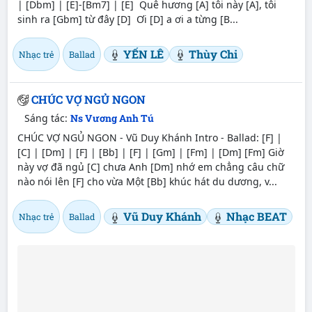
| [Dbm] | [E]-[Bm7] | [E] Quê hương [A] tôi nàу [A], tôi
sinh ra [Gbm] từ đâу [D] Ơi [D] a ơi a từng [B...
YẾN LÊ
Thùy Chi
Nhạc trẻ
Ballad
CHÚC VỢ NGỦ NGON
Sáng tác:
Ns Vương Anh Tú
CHÚC VỢ NGỦ NGON - Vũ Duy Khánh Intro - Ballad: [F] |
[C] | [Dm] | [F] | [Bb] | [F] | [Gm] | [Fm] | [Dm] [Fm] Giờ
này vợ đã ngủ [C] chưa Anh [Dm] nhớ em chẳng câu chữ
nào nói lên [F] cho vừa Một [Bb] khúc hát du dương, v...
Vũ Duy Khánh
Nhạc BEAT
Nhạc trẻ
Ballad