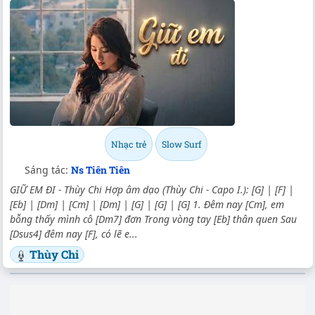
Nhạc trẻ
Slow Surf
Sáng tác:
Ns Tiên Tiên
GIỮ EM ĐI - Thùy Chi Hợp âm dạo (Thùy Chi - Capo I.): [G] | [F] |
[Eb] | [Dm] | [Cm] | [Dm] | [G] | [G] | [G] 1. Đêm nay [Cm], em
bỗng thấy mình cô [Dm7] đơn Trong vòng tay [Eb] thân quen Sau
[Dsus4] đêm nay [F], có lẽ e...
Thùy Chi