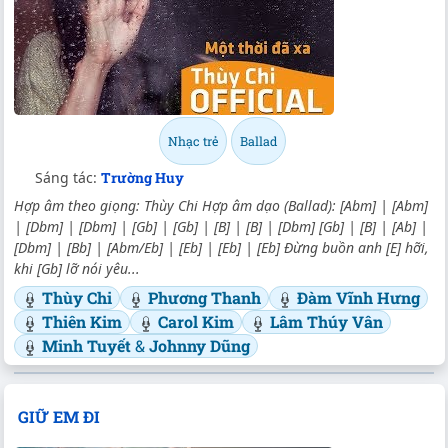
Nhạc trẻ
Ballad
Sáng tác:
Trường Huy
Hợp âm theo giọng: Thùy Chi Hợp âm dạo (Ballad): [Abm] | [Abm]
| [Dbm] | [Dbm] | [Gb] | [Gb] | [B] | [B] | [Dbm] [Gb] | [B] | [Ab] |
[Dbm] | [Bb] | [Abm/Eb] | [Eb] | [Eb] | [Eb] Đừng buồn anh [E] hỡi,
khi [Gb] lỡ nói yêu...
Thùy Chi
Phương Thanh
Đàm Vĩnh Hưng
Thiên Kim
Carol Kim
Lâm Thúy Vân
Minh Tuyết
&
Johnny Dũng
GIỮ EM ĐI