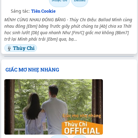
Sáng tác:
Tiên Cookie
MÌNH CÙNG NHAU ĐÓNG BĂNG - Thùy Chi Điệu: Ballad Mình cùng
nhau đóng [Ebm] băng Trước giây phút chúng ta [Ab] chia xa Thời
học sinh lướt [Db] qua nhanh Như [Fm/C] giấc mơ không [Bbm7]
trở lại Mình phải trải [Ebm] qua, bạ...
Thùy Chi
GIẤC MƠ NHẸ NHÀNG