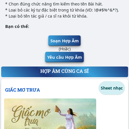
* Chọn đúng chức năng tìm kiếm theo tên Bài hát.
* Loại bỏ các ký tự đặc biệt trong từ khóa (VD: !@#$%^&*?).
* Loại bỏ tên tác giả / ca sĩ ra khỏi từ khóa.
Bạn có thể:
Soạn Hợp Âm
(Hoặc)
Yêu cầu Hợp Âm
HỢP ÂM CÙNG CA SĨ
Sheet nhạc
GIẤC MƠ TRƯA