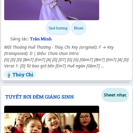
Quê hương
Blues
Sáng tác:
Trần Minh
Một Thoáng Huế Thương - Thùy Chi Key (original): F → Key
(transposed): D | Điệu: Chưa chọn Intro:
[G] [D] [D] [Bm7] [Em7] [A] [D] [D7] [G] [G] [Gbm7] [Bm7] [Em7] [A] [D]
Verse 1: [D] Từ bao giờ bên [Em7] Huế ngàn [Gbm7] ...
Thùy Chi
Sheet nhạc
TUYẾT RƠI ĐÊM GIÁNG SINH