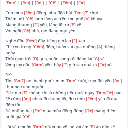
[F#m]
|
[Bm]
|
[Bm]
|
[C#]
|
[F#m]
|
[C#]
Cơn mưa
[F#m]
đông, như đến bất
[Dmaj7]
chợt
Thấm ướt
[C#]
lạnh lòng ai trên con phố
[A]
khuya
Mang thương
[D]
yêu, lặng lẽ trở
[B]
về
Với ngôi
[C#]
nhà, giờ đang ngủ yên.
Nghe đâu
[F#m]
đây, tiếng gió lao
[E]
xao
Chỉ còn trong
[C#m]
đêm, buồn vui qua những
[A]
tháng
ngày
Thời gian trôi
[D]
qua, xuân sang rồi đông lại
[G]
về
Vòng tay dấu
[G#m]
yêu, bây
[G]
giờ sao quá xa
[C#]
xôi.
ĐK:
Tìm
[Bm7]
nơi hạnh phúc mỉm
[F#m]
cười, trọn đời yêu
[Bm]
thương cùng người
Giấc mơ
[E]
không chỉ là những tiếc nuối ngày
[F#m/C#]
nào
Sẽ cùng
[Bm]
nhau đi chung lối, đưa tình
[F#m]
yêu đi qua
đêm tối
Để những hạt
[Fm]
mưa mùa đông đừng
[G#]
mang thêm
buốt giá
[C#]
Lời yêu muốn
[F#m]
nói vụng về, bờ vai ấm
[B]
áp gần kề