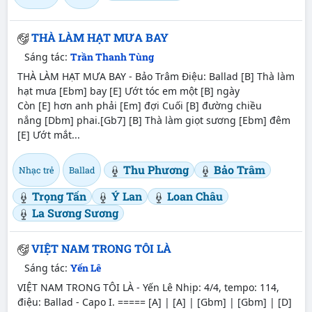
THÀ LÀM HẠT MƯA BAY
Sáng tác:
Trần Thanh Tùng
THÀ LÀM HẠT MƯA BAY - Bảo Trâm Điệu: Ballad [B] Thà làm
hạt mưa [Ebm] bay [E] Ướt tóc em một [B] ngày
Còn [E] hơn anh phải [Em] đợi Cuối [B] đường chiều
nắng [Dbm] phai.[Gb7] [B] Thà làm giọt sương [Ebm] đêm
[E] Ướt mắt...
Thu Phương
Bảo Trâm
Nhạc trẻ
Ballad
Trọng Tấn
Ý Lan
Loan Châu
La Sương Sương
VIỆT NAM TRONG TÔI LÀ
Sáng tác:
Yến Lê
VIỆT NAM TRONG TÔI LÀ - Yến Lê Nhịp: 4/4, tempo: 114,
điệu: Ballad - Capo I. ===== [A] | [A] | [Gbm] | [Gbm] | [D]