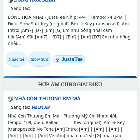
Sáng tác:
BÔNG HOA NHÀI - JustaTee Nhịp: 4/4 | Tempo: 74 BPM |
Điệu: Slow Surf Key (original): Bm → Key (transposed): Am
Intro: [Am7] [D7] [Em] [G] Em như bông nhài cắm
bãi [Am] đất [Am7] | [D7] | [Em] | [Am] [D7] Em như bông
nhài...
JustaTee
Nhạc trẻ
Slow Surf
HỢP ÂM CÙNG GIAI ĐIỆU
NHÀ CÒN THƯƠNG EM MÀ
Sáng tác:
Ns DTAP
Nhà Còn Thương Em Mà - Phương Mỹ Chi Nhịp: 4/4,
tempo: 109, điệu: Ballad ===== Key (original): Am → Key
(transposed): No Tone [Am] Intro: [Am] | [Am] | [Am] |
[Am] | [Am] | [Am] Về [Am] nhà em ơi về [G] nhà, gặp