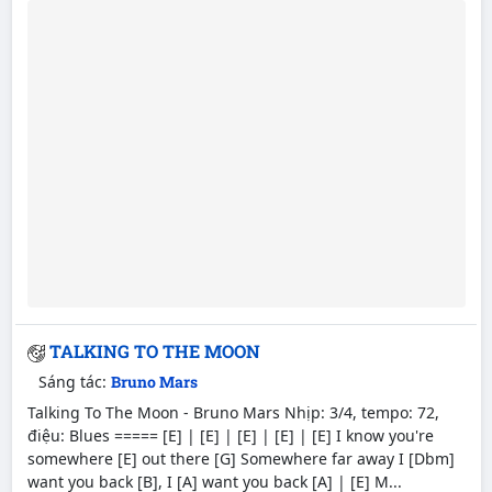
TALKING TO THE MOON
Sáng tác:
Bruno Mars
Talking To The Moon - Bruno Mars Nhịp: 3/4, tempo: 72,
điệu: Blues ===== [E] | [E] | [E] | [E] | [E] I know you're
somewhere [E] out there [G] Somewhere far away I [Dbm]
want you back [B], I [A] want you back [A] | [E] M...