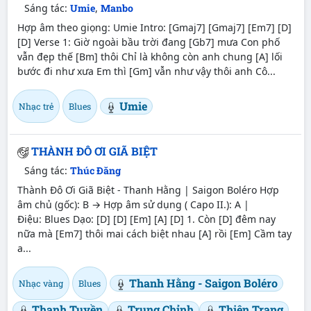
Sáng tác:
Umie
,
Manbo
Hợp âm theo giọng: Umie Intro: [Gmaj7] [Gmaj7] [Em7] [D]
[D] Verse 1: Giờ ngoài bầu trời đang [Gb7] mưa Con phố
vẫn đẹp thế [Bm] thôi Chỉ là không còn anh chung [A] lối
bước đi như xưa Em thì [Gm] vẫn như vậy thôi anh Cô...
Umie
Nhạc trẻ
Blues
THÀNH ĐÔ ƠI GIÃ BIỆT
Sáng tác:
Thúc Đăng
Thành Đô Ơi Giã Biệt - Thanh Hằng | Saigon Boléro Hợp
âm chủ (gốc): B → Hợp âm sử dụng ( Capo II.): A |
Điệu: Blues Dạo: [D] [D] [Em] [A] [D] 1. Còn [D] đêm nay
nữa mà [Em7] thôi mai cách biệt nhau [A] rồi [Em] Cầm tay
a...
Thanh Hằng - Saigon Boléro
Nhạc vàng
Blues
Thanh Tuyền
Trung Chỉnh
Thiên Trang