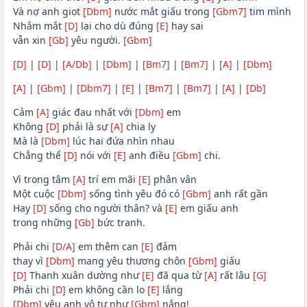
Và nợ anh giọt
[Dbm]
nước mắt giấu trong
[Gbm7]
tim mình
Nhắm mắt
[D]
lại cho dù đúng
[E]
hay sai
vẫn xin
[Gb]
yêu người.
[Gbm]
[D]
|
[D]
|
[A/Db]
|
[Dbm]
|
[Bm7]
|
[Bm7]
|
[A]
|
[Dbm]
[A]
|
[Gbm]
|
[Dbm7]
|
[E]
|
[Bm7]
|
[Bm7]
|
[A]
|
[Db]
Cảm
[A]
giác đau nhất với
[Dbm]
em
Không
[D]
phải là sự
[A]
chia ly
Mà là
[Dbm]
lúc hai đứa nhìn nhau
Chẳng thể
[D]
nói với
[E]
anh điều
[Gbm]
chi.
Vì trong tâm
[A]
trí em mãi
[E]
phân vân
Một cuộc
[Dbm]
sống tình yêu đó có
[Gbm]
anh rất gần
Hay
[D]
sống cho người thân? và
[E]
em giấu anh
trong những
[Gb]
bức tranh.
Phải chi
[D/A]
em thêm can
[E]
đảm
thay vì
[Dbm]
mang yêu thương chôn
[Gbm]
giấu
[D]
Thanh xuân dường như
[E]
đã qua từ
[A]
rất lâu
[G]
Phải chi
[D]
em không cần lo
[E]
lắng
[Dbm]
yêu anh vô tư như
[Gbm]
nắng!