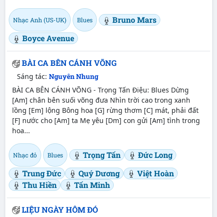
Bruno Mars
Nhạc Anh (US-UK)
Blues
Boyce Avenue
BÀI CA BÊN CÁNH VÕNG
Sáng tác:
Nguyên Nhung
BÀI CA BÊN CÁNH VÕNG - Trọng Tấn Điệu: Blues Dừng
[Am] chân bên suối võng đưa Nhìn trời cao trong xanh
lồng [Em] lộng Bông hoa [G] rừng thơm [C] mát, phải đất
[F] nước cho [Am] ta Mẹ yêu [Dm] con gửi [Am] tình trong
hoa...
Trọng Tấn
Đức Long
Nhạc đỏ
Blues
Trung Đức
Quý Dương
Việt Hoàn
Thu Hiền
Tấn Minh
LIỆU NGÀY HÔM ĐÓ