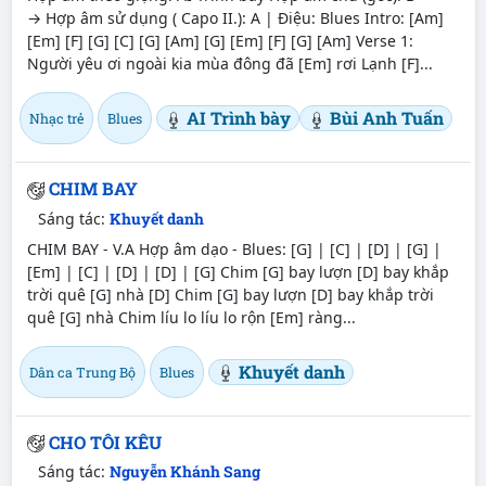
→ Hợp âm sử dụng ( Capo II.): A | Điệu: Blues Intro: [Am]
[Em] [F] [G] [C] [G] [Am] [G] [Em] [F] [G] [Am] Verse 1:
Người yêu ơi ngoài kia mùa đông đã [Em] rơi Lạnh [F]...
AI Trình bày
Bùi Anh Tuấn
Nhạc trẻ
Blues
CHIM BAY
Sáng tác:
Khuyết danh
CHIM BAY - V.A Hợp âm dạo - Blues: [G] | [C] | [D] | [G] |
[Em] | [C] | [D] | [D] | [G] Chim [G] bay lượn [D] bay khắp
trời quê [G] nhà [D] Chim [G] bay lượn [D] bay khắp trời
quê [G] nhà Chim líu lo líu lo rộn [Em] ràng...
Khuyết danh
Dân ca Trung Bộ
Blues
CHO TÔI KÊU
Sáng tác:
Nguyễn Khánh Sang