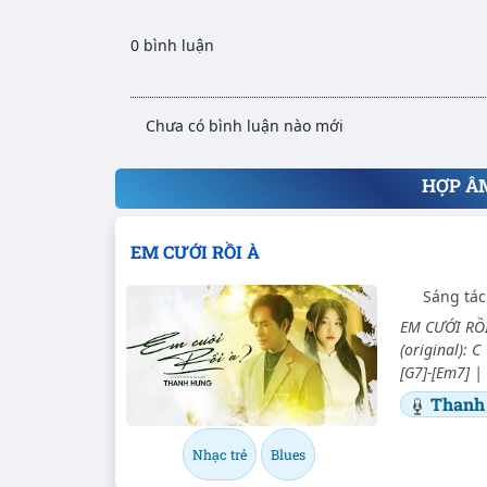
0 bình luận
Chưa có bình luận nào mới
HỢP Â
EM CƯỚI RỒI À
Sáng tá
EM CƯỚI RỒI 
(original): C
[G7]-[Em7] | 
Thanh
Nhạc trẻ
Blues