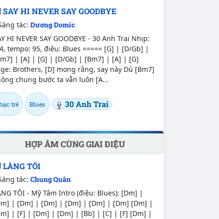
SAY HI NEVER SAY GOODBYE
Sáng tác:
Dương Domic
AY HI NEVER SAY GOODBYE - 30 Anh Trai Nhịp:
4, tempo: 95, điệu: Blues ===== [G] | [D/Gb] |
m7] | [A] | [G] | [D/Gb] | [Bm7] | [A] | [G]
ge: Brothers, [D] mong rằng, say này Dù [Bm7]
ông chung bước ta vẫn luôn [A...
30 Anh Trai
hạc trẻ
Blues
HỢP ÂM CÙNG GIAI ĐIỆU
LÀNG TÔI
Sáng tác:
Chung Quân
NG TÔI - Mỹ Tâm Intro (điệu: Blues): [Dm] |
Dm] | [Dm] | [Dm] | [Dm] | [Dm] | [Dm] [Dm] |
m] | [F] | [Dm] | [Dm] | [Bb] | [C] | [F] [Dm] |