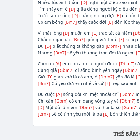
Nhiều lúc anh thầm
[D]
nghĩ một điều sao mình 
Tìm thấy em ở
[D]
giữa dòng người kỳ diệu đến
Trước anh sống
[D]
chẳng mong đợi
[E]
cứ bôn b
Có em bỗng
[Bm7]
thấy cuộc đời
[E]
đến lúc tha
Vì thật lòng
[D]
muốn em
[E]
trao tất cả niềm
[D
Chẳng ngại bão
[Bm7]
giông vượt núi
[E]
sông c
Dù
[D]
biết chúng ta không gặp
[Dbm7]
nhau đ
Nhưng
[Bm7]
sẽ yêu thương trọn đời là người
[E
Cảm ơn
[A]
em cho anh là người được
[Dbm7]
nắ
Cùng già
[Gbm7]
đi sống bình yên ngày
[Dbm7]
Giờ
[D]
gian khó là có anh, ở
[Dbm7]
yên đó là
[
[Bm7]
Cứ yêu đời em nhé và cứ
[E]
nép sau anh
Dù cuộc
[A]
sống đôi khi mệt nhoài chỉ
[Dbm7]
m
Chỉ cần
[Gbm]
có em dang vòng tay và
[Dbm7]
ô
[D]
Một đời ấm êm
[Dbm7]
với hai ta sẽ
[Gbm7]
[Bm7]
Sẽ có tình yêu mới là ba
[E]
bốn thiên thầ
Phần nội dung
THẾ BẤM 