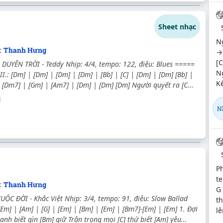
Sheet nhạc
N
:
Thanh Hưng
→
[C
DUYÊN TRỜI - Teddy Nhịp: 4/4, tempo: 122, điệu: Blues =====
Ng
II.: [Dm] | [Dm] | [Dm] | [Dm] | [Bb] | [C] | [Dm] | [Dm] [Bb] |
Kể
| [Dm7] | [Gm] | [Am7] | [Dm] | [Dm] [Dm] Người quyết ra [C...
N
Ph
te
:
Thanh Hưng
G 
ỘC ĐỜI - Khắc Việt Nhịp: 3/4, tempo: 91, điệu: Slow Ballad
th
[Em] | [Am] | [G] | [Em] | [Bm] | [Em] | [Bm7]-[Em] | [Em] 1. Đợi
lê
anh biết gìn [Bm] giữ Trân trọng mọi [C] thứ biết [Am] yêu...