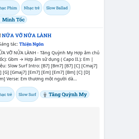
hạc Phim
Nhạc trẻ
Slow Ballad
Minh Tốc
NỬA VỠ NỬA LÀNH
Sáng tác:
Thiện Ngôn
ỬA VỠ NỬA LÀNH - Tăng Quỳnh My Hợp âm chủ
ốc): Gbm → Hợp âm sử dụng ( Capo II.): Em |
ệu: Slow Surf Intro: [B7] [Bm7] [B7] [C] [Cmaj7]
] [G] [Gmaj7] [Em7] [Em] [Em7] [Bm] [C] [D]
m] Verse: Em thương một người dà...
Tăng Quỳnh My
hạc trẻ
Slow Surf