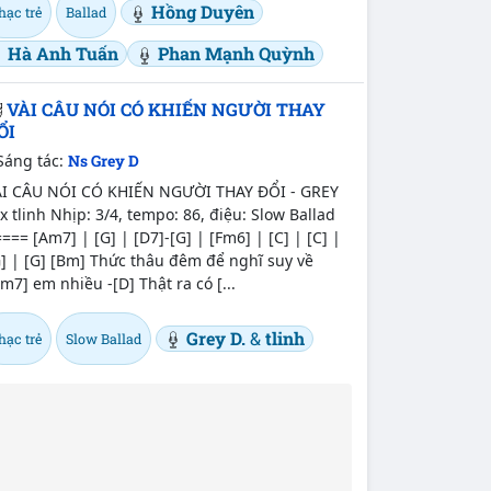
Hồng Duyên
hạc trẻ
Ballad
Hà Anh Tuấn
Phan Mạnh Quỳnh
VÀI CÂU NÓI CÓ KHIẾN NGƯỜI THAY
ỔI
Sáng tác:
Ns Grey D
ÀI CÂU NÓI CÓ KHIẾN NGƯỜI THAY ĐỔI - GREY
x tlinh Nhịp: 3/4, tempo: 86, điệu: Slow Ballad
=== [Am7] | [G] | [D7]-[G] | [Fm6] | [C] | [C] |
] | [G] [Bm] Thức thâu đêm để nghĩ suy về
m7] em nhiều -[D] Thật ra có [...
Grey D.
&
tlinh
hạc trẻ
Slow Ballad