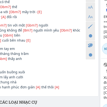
có thể
[Dbm7]
thế
a với
[Dbm7]
mây trời -
[E]
EM
y
[A]
đổi rồi
==
bm7]
tin với một
[Gbm7]
người
t
ũng không để
[Bm7]
người mình yêu
[Dbm7]
khóc
[
ầu
[Gbm]
tiên
[
]
cuối bên nhau
[E]
m tay em
N
tháng thăng trầm
Gbm]
thấy anh
uốn buông xuôi
m lấy anh cười
X
chung nhà
đi
n hạnh phúc đơn giản
[A]
thế thôi
[A]
[C
[C
th
CÁC LOẠI NHẠC CỤ