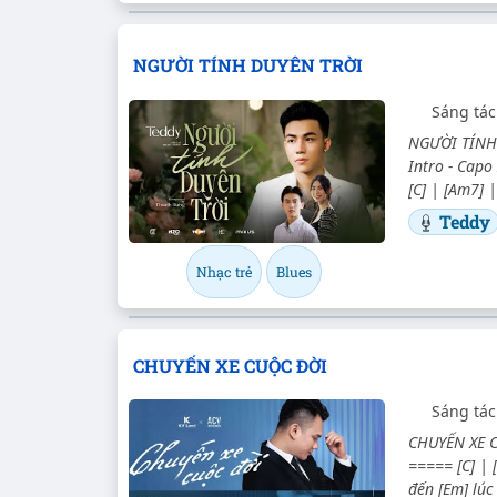
NGƯỜI TÍNH DUYÊN TRỜI
Sáng tác
NGƯỜI TÍNH 
Intro - Capo 
[C] | [Am7] 
Teddy
Nhạc trẻ
Blues
CHUYẾN XE CUỘC ĐỜI
Sáng tác
CHUYẾN XE CU
===== [C] | 
đến [Em] lúc 