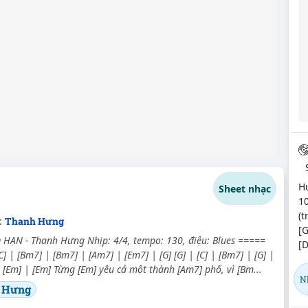
H
Sheet nhạc
10
(t
c:
Thanh Hưng
[
HẠN - Thanh Hưng Nhịp: 4/4, tempo: 130, điệu: Blues =====
[D
[C] | [Bm7] | [Bm7] | [Am7] | [Em7] | [G] [G] | [C] | [Bm7] | [G] |
| [Em] | [Em] Từng [Em] yêu cả một thành [Am7] phố, vì [Bm...
N
 Hưng