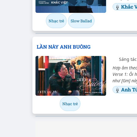
Khắc V
Nhạc trẻ
Slow Ballad
LẦN NÀY ANH BUÔNG
Sáng tá
Hợp âm theo g
Verse 1: Ôi 
như [Gm] này
Anh T
Nhạc trẻ