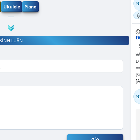
N
Ukulele
Piano
Đ
BÌNH LUẬN
V
D 
==
[G
[A
N
Gửi