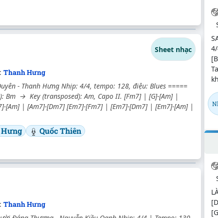
S
4/
Sheet nhạc
[B
Ta
c:
Thanh Hưng
kh
uyên - Thanh Hưng Nhịp: 4/4, tempo: 128, điệu: Blues =====
l): Bm → Key (transposed): Am, Capo II. [Fm7] | [G]-[Am] |
N
]-[Am] | [Am7]-[Dm7] [Em7]-[Fm7] | [Em7]-[Dm7] | [Em7]-[Am] |
 Hưng
Quốc Thiên
LÀ
[
c:
Thanh Hưng
[G
ười Đáng Thương - Nguyễn Kiều Oanh Nhịp: 4/4 | Tempo: 130