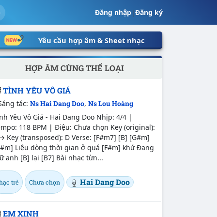
Đăng nhập
|
Đăng ký
Yêu cầu hợp âm & Sheet nhạc
HỢP ÂM CÙNG THỂ LOẠI
TÌNH YÊU VÔ GIÁ
Sáng tác:
Ns Hai Dang Doo
,
Ns Lou Hoàng
nh Yêu Vô Giá - Hai Dang Doo Nhịp: 4/4 |
mpo: 118 BPM | Điệu: Chưa chọn Key (original):
→ Key (transposed): D Verse: [F#m7] [B] [G#m]
C#m] Liệu dòng thời gian ở quá [F#m] khứ Đang
ữ anh [B] lại [B7] Bài nhạc từn...
Hai Dang Doo
hạc trẻ
Chưa chọn
EM XINH