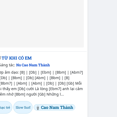
TỪ KHI CÓ EM
Sáng tác:
Ns Cao Nam Thành
p âm dạo: [B] | [Db] | [Ebm] | [Bbm] | [Abm7]
[Db] | [Bbm] | [Db] [Abm] | [Bbm] | [B]
[Bbm7] | [Abm] | [Abm] | [Db] | [Db] [Gb] Mỗi
i thấy em [Db] cười Là lòng [Ebm7] anh lại cảm
hêm nhớ [Bbm] người [Gb] Những l...
Cao Nam Thành
hạc trẻ
Slow Surf