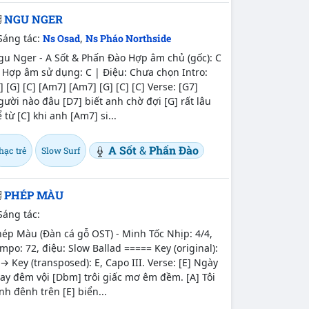
NGU NGER
Sáng tác:
Ns Osad
,
Ns Pháo Northside
gu Nger - A Sốt & Phấn Đào Hợp âm chủ (gốc): C
 Hợp âm sử dụng: C | Điệu: Chưa chọn Intro:
] [G] [C] [Am7] [Am7] [G] [C] [C] Verse: [G7]
ười nào đâu [D7] biết anh chờ đợi [G] rất lâu
 từ [C] khi anh [Am7] si...
A Sốt
&
Phấn Đào
hạc trẻ
Slow Surf
PHÉP MÀU
Sáng tác:
ép Màu (Đàn cá gỗ OST) - Minh Tốc Nhịp: 4/4,
mpo: 72, điệu: Slow Ballad ===== Key (original):
→ Key (transposed): E, Capo III. Verse: [E] Ngày
ay đêm vội [Dbm] trôi giấc mơ êm đềm. [A] Tôi
nh đênh trên [E] biển...