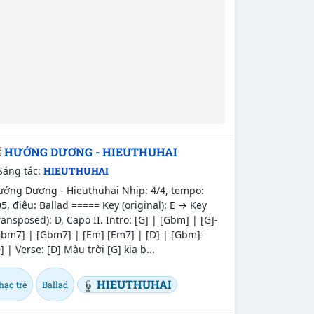
HƯỚNG DƯƠNG - HIEUTHUHAI
Sáng tác:
HIEUTHUHAI
ướng Dương - Hieuthuhai Nhịp: 4/4, tempo:
5, điệu: Ballad ===== Key (original): E → Key
ransposed): D, Capo II. Intro: [G] | [Gbm] | [G]-
Gbm7] | [Gbm7] | [Em] [Em7] | [D] | [Gbm]-
] | Verse: [D] Màu trời [G] kia b...
HIEUTHUHAI
hạc trẻ
Ballad