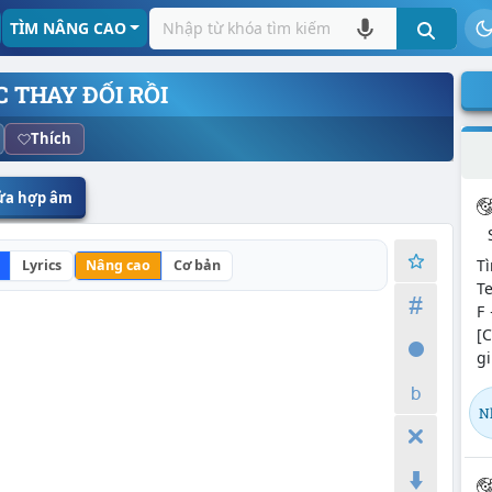
TÌM NÂNG CAO
 THAY ĐỔI RỒI
Thích
sửa hợp âm
Tì
Lyrics
Nâng cao
Cơ bản
Te
F 
[
gi
N