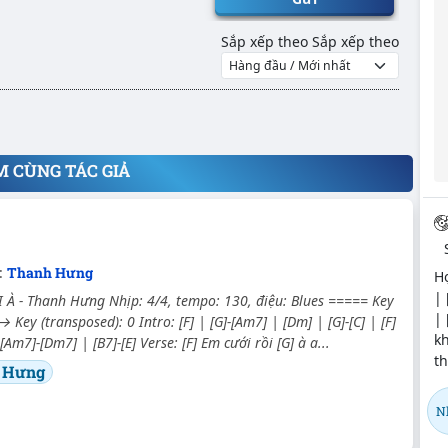
Sắp xếp theo
Sắp xếp theo
M CÙNG TÁC GIẢ
c:
Thanh Hưng
Hợ
| 
À - Thanh Hưng Nhịp: 4/4, tempo: 130, điệu: Blues ===== Key
| 
 → Key (transposed): 0 Intro: [F] | [G]-[Am7] | [Dm] | [G]-[C] | [F]
kh
[Am7]-[Dm7] | [B7]-[E] Verse: [F] Em cưới rồi [G] à a...
t
 Hưng
N