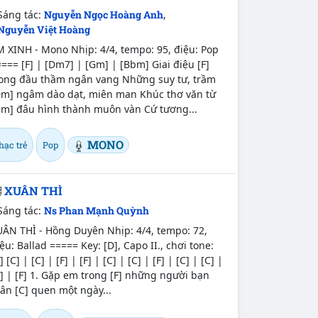
Sáng tác:
Nguyễn Ngọc Hoàng Anh
,
Nguyễn Việt Hoàng
 XINH - Mono Nhịp: 4/4, tempo: 95, điệu: Pop
=== [F] | [Dm7] | [Gm] | [Bbm] Giai điệu [F]
rong đầu thầm ngân vang Những suy tư, trầm
Dm] ngâm dào dạt, miên man Khúc thơ văn từ
Gm] đâu hình thành muôn vàn Cứ tương...
MONO
hạc trẻ
Pop
XUÂN THÌ
Sáng tác:
Ns Phan Mạnh Quỳnh
UÂN THÌ - Hồng Duyên Nhịp: 4/4, tempo: 72,
ệu: Ballad ===== Key: [D], Capo II., chơi tone:
] [C] | [C] | [F] | [F] | [C] | [C] | [F] | [C] | [C] |
] | [F] 1. Gặp em trong [F] những người bạn
ân [C] quen một ngày...