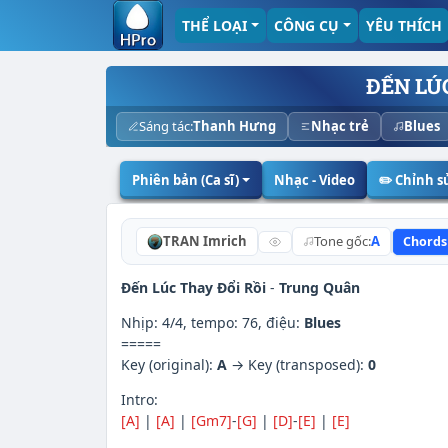
THỂ LOẠI
CÔNG CỤ
YÊU THÍCH
ĐẾN LÚC
Sáng tác:
Thanh Hưng
Nhạc trẻ
Blues
Phiên bản (Ca sĩ)
Nhạc - Video
✏️ Chỉnh 
TRAN Imrich
Tone gốc:
A
Chords
Đến Lúc Thay Đổi Rồi
-
Trung Quân
Nhịp: 4/4, tempo: 76, điệu:
Blues
=====
Key (original):
A
→ Key (transposed):
0
Intro:
[A]
|
[A]
|
[Gm7]
-
[G]
|
[D]
-
[E]
|
[E]