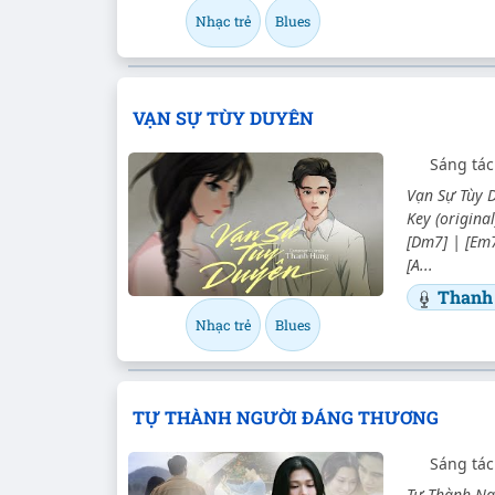
Nhạc trẻ
Blues
VẠN SỰ TÙY DUYÊN
Sáng tá
Vạn Sự Tùy D
Key (origina
[Dm7] | [Em7
[A...
Thanh
Nhạc trẻ
Blues
TỰ THÀNH NGƯỜI ĐÁNG THƯƠNG
Sáng tá
Tự Thành Ng