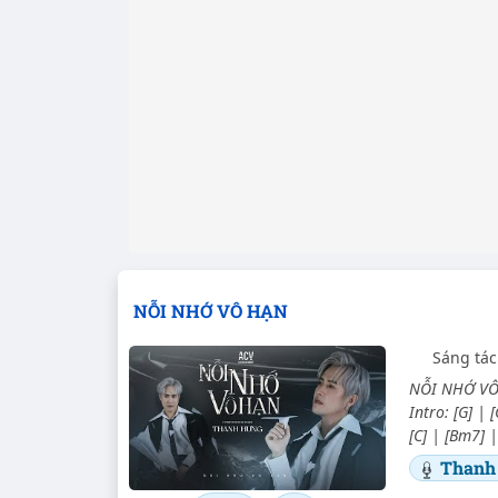
NỖI NHỚ VÔ HẠN
Sáng tá
NỖI NHỚ VÔ 
Intro: [G] | 
[C] | [Bm7] 
Thanh