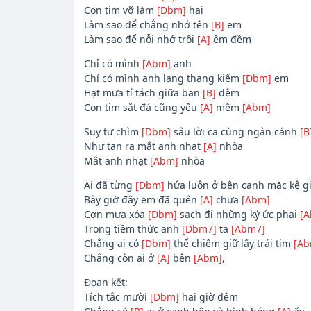
Con tim vỡ làm
[Dbm]
hai
Làm sao để chẳng nhớ tên
[B]
em
Làm sao để nỗi nhớ trôi
[A]
êm đềm
Chỉ có mình
[Abm]
anh
Chỉ có mình anh lang thang kiếm
[Dbm]
em
Hạt mưa tí tách giữa ban
[B]
đêm
Con tim sắt đá cũng yếu
[A]
mềm
[Abm]
Suy tư chìm
[Dbm]
sâu lời ca cùng ngàn cánh
[B
Như tan ra mắt anh nhạt
[A]
nhòa
Mắt anh nhạt
[Abm]
nhòa
Ai đã từng
[Dbm]
hứa luôn ở bên cạnh mặc kệ g
Bây giờ đây em đã quên
[A]
chưa
[Abm]
Cơn mưa xóa
[Dbm]
sạch đi những ký ức phai
[A
Trong tiềm thức anh
[Dbm7]
ta
[Abm7]
Chẳng ai có
[Dbm]
thể chiếm giữ lấy trái tim
[Ab
Chẳng còn ai ở
[A]
bên
[Abm]
,
Đoạn kết:
Tích tắc mười
[Dbm]
hai giờ đêm