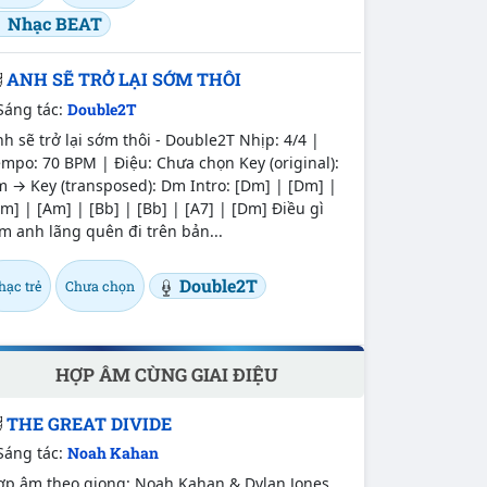
Nhạc BEAT
ANH SẼ TRỞ LẠI SỚM THÔI
Sáng tác:
Double2T
h sẽ trở lại sớm thôi - Double2T Nhịp: 4/4 |
mpo: 70 BPM | Điệu: Chưa chọn Key (original):
 → Key (transposed): Dm Intro: [Dm] | [Dm] |
m] | [Am] | [Bb] | [Bb] | [A7] | [Dm] Điều gì
m anh lãng quên đi trên bản...
Double2T
hạc trẻ
Chưa chọn
HỢP ÂM CÙNG GIAI ĐIỆU
THE GREAT DIVIDE
Sáng tác:
Noah Kahan
ợp âm theo giọng: Noah Kahan & Dylan Jones