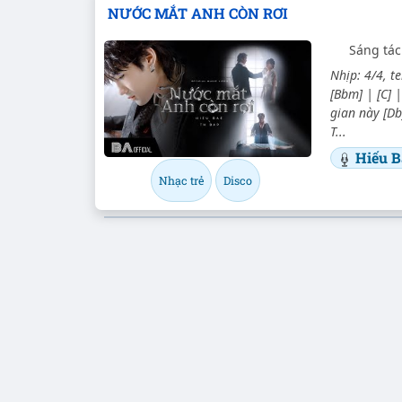
NƯỚC MẮT ANH CÒN RƠI
Sáng tác
Nhịp: 4/4, t
[Bbm] | [C] 
gian này [D
T...
Hiếu B
Nhạc trẻ
Disco