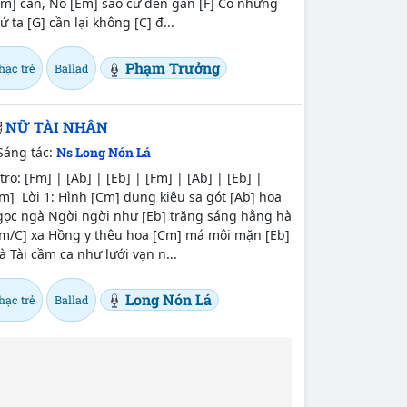
Am] cần, Nó [Em] sao cứ đến gần [F] Có những
ứ ta [G] cần lại không [C] đ...
Phạm Trưởng
hạc trẻ
Ballad
NỮ TÀI NHÂN
Sáng tác:
Ns Long Nón Lá
tro: [Fm] | [Ab] | [Eb] | [Fm] | [Ab] | [Eb] |
m] Lời 1: Hình [Cm] dung kiêu sa gót [Ab] hoa
gọc ngà Ngời ngời như [Eb] trăng sáng hằng hà
Fm/C] xa Hồng y thêu hoa [Cm] má môi mặn [Eb]
 Tài cầm ca như lưới vạn n...
Long Nón Lá
hạc trẻ
Ballad