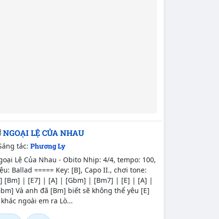
NGOẠI LỆ CỦA NHAU
Sáng tác:
Phương Ly
oại Lệ Của Nhau - Obito Nhịp: 4/4, tempo: 100,
ệu: Ballad ===== Key: [B], Capo II., chơi tone:
] [Bm] | [E7] | [A] | [Gbm] | [Bm7] | [E] | [A] |
bm] Và anh đã [Bm] biết sẽ không thể yêu [E]
 khác ngoài em ra Lò...