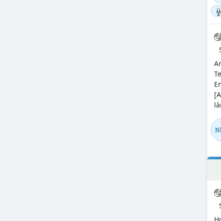
An
Te
Em
[A
là
N
H