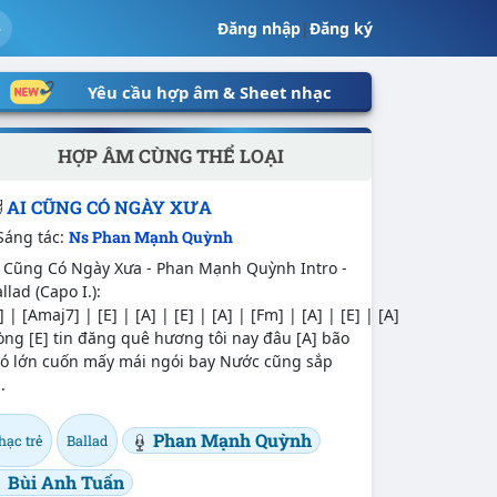
Đăng nhập
|
Đăng ký
Yêu cầu hợp âm & Sheet nhạc
HỢP ÂM CÙNG THỂ LOẠI
AI CŨNG CÓ NGÀY XƯA
Sáng tác:
Ns Phan Mạnh Quỳnh
i Cũng Có Ngày Xưa - Phan Mạnh Quỳnh Intro -
llad (Capo I.):
] | [Amaj7] | [E] | [A] | [E] | [A] | [Fm] | [A] | [E] | [A]
ng [E] tin đăng quê hương tôi nay đâu [A] bão
ió lớn cuốn mấy mái ngói bay Nước cũng sắp
..
Phan Mạnh Quỳnh
hạc trẻ
Ballad
Bùi Anh Tuấn