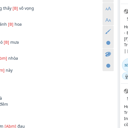
g thấy
[B]
vô vọng
cánh
[B]
hoa
H
- 
[
ió
[B]
mưa
Tr
| 
bm]
nhòa
N
m]
này
à
 đêm
H
Tr
In
c
cơn
[Abm]
đau