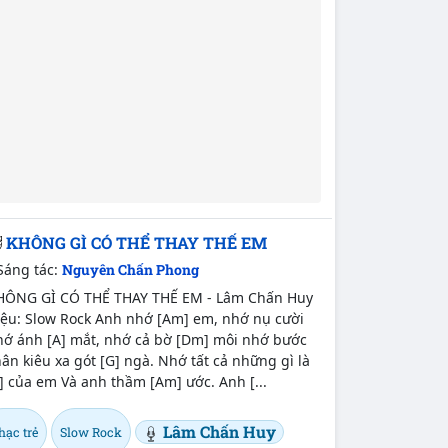
KHÔNG GÌ CÓ THỂ THAY THẾ EM
Sáng tác:
Nguyên Chấn Phong
HÔNG GÌ CÓ THỂ THAY THẾ EM - Lâm Chấn Huy
iệu: Slow Rock Anh nhớ [Am] em, nhớ nụ cười
hớ ánh [A] mắt, nhớ cả bờ [Dm] môi nhớ bước
ân kiêu xa gót [G] ngà. Nhớ tất cả những gì là
] của em Và anh thầm [Am] ước. Anh [...
Lâm Chấn Huy
hạc trẻ
Slow Rock