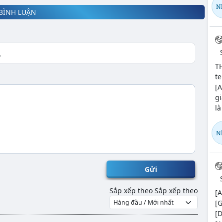
N
BÌNH LUẬN
T
te
[A
gi
là
N
Gửi
Sắp xếp theo
Sắp xếp theo
[A
[G
[