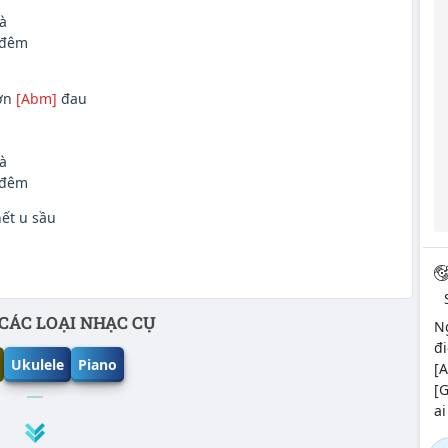
à
 đêm
cơn
[Abm]
đau
à
 đêm
ết u sầu
CÁC LOẠI NHẠC CỤ
Ng
đi
Ukulele
Piano
[A
[G
ai