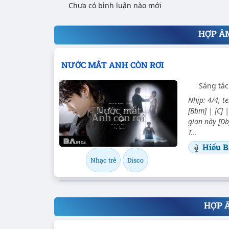
Chưa có bình luận nào mới
HỢP Â
NƯỚC MẮT ANH CÒN RƠI
Sáng tác
Nhịp: 4/4, t
[Bbm] | [C] 
gian này [D
T...
Hiếu B
Nhạc trẻ
Disco
HỢP 