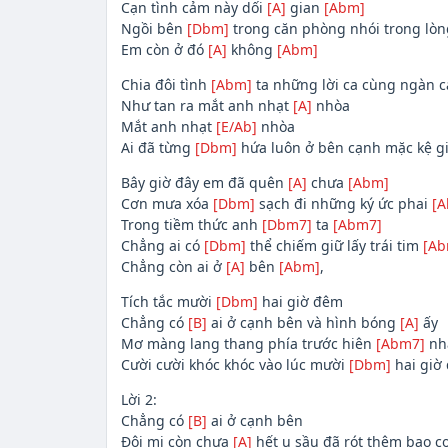
Cạn tình cảm này dối
[A]
gian
[Abm]
Ngồi bên
[Dbm]
trong căn phòng nhói trong lòn
Em còn ở đó
[A]
không
[Abm]
Chia đôi tình
[Abm]
ta những lời ca cùng ngàn 
Như tan ra mắt anh nhạt
[A]
nhòa
Mắt anh nhạt
[E/Ab]
nhòa
Ai đã từng
[Dbm]
hứa luôn ở bên cạnh mặc kệ g
Bây giờ đây em đã quên
[A]
chưa
[Abm]
Cơn mưa xóa
[Dbm]
sạch đi những ký ức phai
[A
Trong tiềm thức anh
[Dbm7]
ta
[Abm7]
Chẳng ai có
[Dbm]
thể chiếm giữ lấy trái tim
[Ab
Chẳng còn ai ở
[A]
bên
[Abm]
,
Tích tắc mười
[Dbm]
hai giờ đêm
Chẳng có
[B]
ai ở cạnh bên và hình bóng
[A]
ấy
Mơ màng lang thang phía trước hiên
[Abm7]
nh
Cười cười khóc khóc vào lúc mười
[Dbm]
hai giờ
Lời 2:
Chẳng có
[B]
ai ở cạnh bên
Đôi mi còn chưa
[A]
hết u sầu đã rót thêm bao 