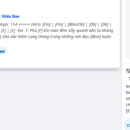
:
Hiếu Bae
empo: 114 ===== Intro: [Fm] | [Fm] | [Bbm/Db] | [Db] | [Db] |
| [C] | [C] Ver. 1: Phủ [F] kín màn đêm Vây quanh bên ta không
b] như dài thêm Lang thang trong những cơn đau [Bbm] buồn
ae
K
Đ
n
ch
[E
N