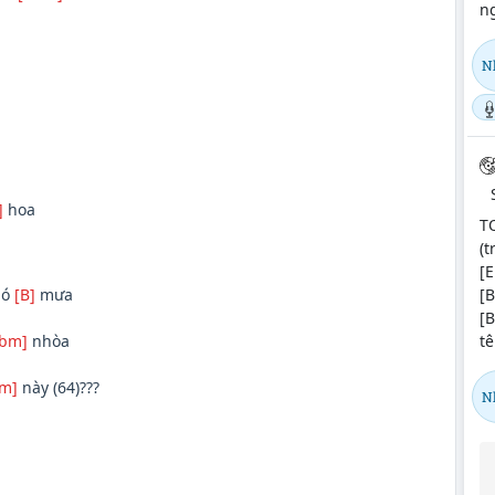
ng
N
]
hoa
TO
(t
[
[
ió
[B]
mưa
[
tê
bm]
nhòa
m]
này (64)???
N