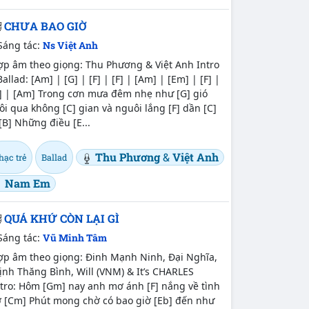
CHƯA BAO GIỜ
Sáng tác:
Ns Việt Anh
ợp âm theo giọng: Thu Phương & Việt Anh Intro
Ballad: [Am] | [G] | [F] | [F] | [Am] | [Em] | [F] |
F] | [Am] Trong cơn mưa đêm nhẹ như [G] gió
ôi qua không [C] gian và nguôi lắng [F] dần [C]
[B] Những điều [E...
Thu Phương
&
Việt Anh
hạc trẻ
Ballad
Nam Em
QUÁ KHỨ CÒN LẠI GÌ
Sáng tác:
Vũ Minh Tâm
ợp âm theo giọng: Đinh Mạnh Ninh, Đại Nghĩa,
ịnh Thăng Bình, Will (VNM) & It’s CHARLES
tro: Hôm [Gm] nay anh mơ ánh [F] nắng về tình
ờ [Cm] Phút mong chờ có bao giờ [Eb] đến như