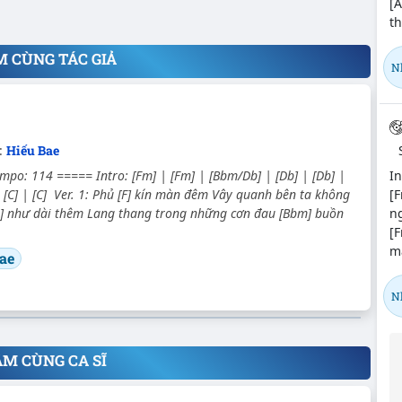
[
th
M CÙNG TÁC GIẢ
N
:
Hiếu Bae
In
empo: 114 ===== Intro: [Fm] | [Fm] | [Bbm/Db] | [Db] | [Db] |
[F
| [C] | [C] Ver. 1: Phủ [F] kín màn đêm Vây quanh bên ta không
n
b] như dài thêm Lang thang trong những cơn đau [Bbm] buồn
[
mà
ae
N
ÂM CÙNG CA SĨ