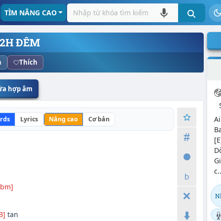
TÌM NÂNG CAO
12H ĐÊM
n
Thích
sửa hợp âm
A
rds
Lyrics
Nâng cao
Cơ bản
Ba
[E
Dò
G
c.
Abm]
N
B]
tan