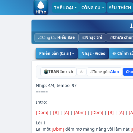
THỂ LOẠI
CÔNG CỤ
YÊU THÍCH
Sáng tác:
Hiếu Bae
Nhạc trẻ
Chưa chọ
Phiên bản (Ca sĩ)
Nhạc - Video
✏️ Chỉnh 
TRAN Imrich
Tone gốc:
Abm
Cho
Nhịp: 4/4, tempo: 97
=====
Intro:
[Dbm]
|
[B]
|
[A]
|
[Abm]
|
[Dbm]
|
[B]
|
[A]
|
[
Lời 1:
Lại một
[Dbm]
đêm mơ màng nàng vội làm nát
[