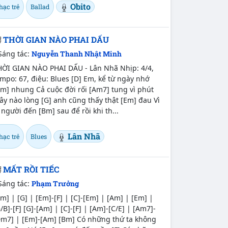
Obito
hạc trẻ
Ballad
THỜI GIAN NÀO PHAI DẤU
Sáng tác:
Nguyễn Thanh Nhật Minh
HỜI GIAN NÀO PHAI DẤU - Lân Nhã Nhịp: 4/4,
mpo: 67, điệu: Blues [D] Em, kể từ ngày nhớ
m] nhung Cả cuộc đời rối [Am7] tung vì phút
ây nào lòng [G] anh cũng thấy thật [Em] đau Vì
 người đến [Bm] sau để rồi khi th...
Lân Nhã
hạc trẻ
Blues
MẤT RỒI TIẾC
Sáng tác:
Phạm Trưởng
m] | [G] | [Em]-[F] | [C]-[Em] | [Am] | [Em] |
/B]-[F] [G]-[Am] | [C]-[F] | [Am]-[C/E] | [Am7]-
Dm7] | [Em]-[Am] [Bm] Có những thứ ta không