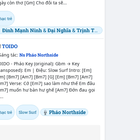
ày còn thơ [Gm] Cho đôi ta sẽ...
hạc trẻ
Đinh Mạnh Ninh
&
Đại Nghĩa
&
Trịnh Thăng Bình
&
Will -
TOIDO
Sáng tác:
Ns Pháo Northside
IDO - Pháo Key (original): Gbm → Key
ransposed): Em | Điệu: Slow Surf Intro: [Em]
Em] [Bm7] [Am7] [Bm7] [G] [Em] [Bm7] [Am7]
Bm7] Verse: Cớ [Em7] sao làm như thế Em đâu
Bm7] muốn hư bàn hư ghế [Am7] Đớn đau gọi
...
Pháo Northside
hạc trẻ
Slow Surf