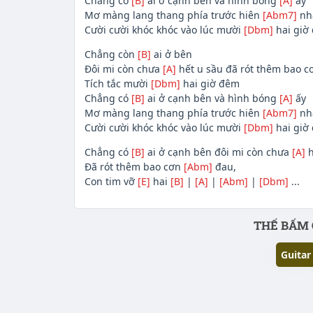
Chẳng có
[B]
ai ở cạnh bên và hình bóng
[A]
ấy
Mơ màng lang thang phía trước hiên
[Abm7]
nh
Cười cười khóc khóc vào lúc mười
[Dbm]
hai giờ
Chẳng còn
[B]
ai ở bên
Đôi mi còn chưa
[A]
hết u sầu đã rót thêm bao 
Tích tắc mười
[Dbm]
hai giờ đêm
Chẳng có
[B]
ai ở cạnh bên và hình bóng
[A]
ấy
Mơ màng lang thang phía trước hiên
[Abm7]
nh
Cười cười khóc khóc vào lúc mười
[Dbm]
hai giờ
Chẳng có
[B]
ai ở cạnh bên đôi mi còn chưa
[A]
h
Đã rót thêm bao cơn
[Abm]
đau,
Con tim vỡ
[E]
hai
[B]
|
[A]
|
[Abm]
|
[Dbm]
...
Phần nội dung
THẾ BẤM 
Guitar