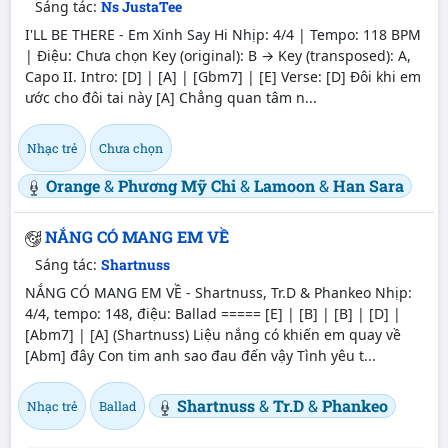
Sáng tác:
Ns JustaTee
I'LL BE THERE - Em Xinh Say Hi Nhịp: 4/4 | Tempo: 118 BPM
| Điệu: Chưa chọn Key (original): B → Key (transposed): A,
Capo II. Intro: [D] | [A] | [Gbm7] | [E] Verse: [D] Đôi khi em
ước cho đôi tai này [A] Chẳng quan tâm n...
Nhạc trẻ
Chưa chọn
Orange
&
Phương Mỹ Chi
&
Lamoon
&
Han Sara
NẮNG CÓ MANG EM VỀ
Sáng tác:
Shartnuss
NẮNG CÓ MANG EM VỀ - Shartnuss, Tr.D & Phankeo Nhịp:
4/4, tempo: 148, điệu: Ballad ===== [E] | [B] | [B] | [D] |
[Abm7] | [A] (Shartnuss) Liệu nắng có khiến em quay về
[Abm] đây Con tim anh sao đau đến vậy Tình yêu t...
Shartnuss
&
Tr.D
&
Phankeo
Nhạc trẻ
Ballad