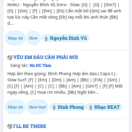
NHAU - Nguyễn Đình Vũ Intro - Slow: [G] | [G] | [Dm7] |
[D] | [Gm] | [F] | [Dm] | [Eb] Cẩn một bờ [Gm] vai để anh
tựa lúc này Cần một vòng [Eb] tay mỗi khi anh thức [Bb]
d...
Nguyễn Đình Vũ
Nhạc trẻ
Slow
YÊU EM ĐÂU CẦN PHẢI NÓI
Sáng tác:
Ns DC Tâm
Hợp âm theo giọng: Đình Phong Hợp âm dạo ( Capo I.) -
Slow Surf: [F] | [Em] | [Dm] | [Am] | [Bb] | [F/A] | [Gm] |
[C] [F] | [Am] | [C] | [C] | [Bb] | [Am] | [Gm7] | [F] [F] Một
ngày vắng, [C] mưa rơi nhiều. [Bb] Ngồi bên...
Đình Phong
Nhạc BEAT
Nhạc trẻ
Slow Surf
I'LL BE THERE