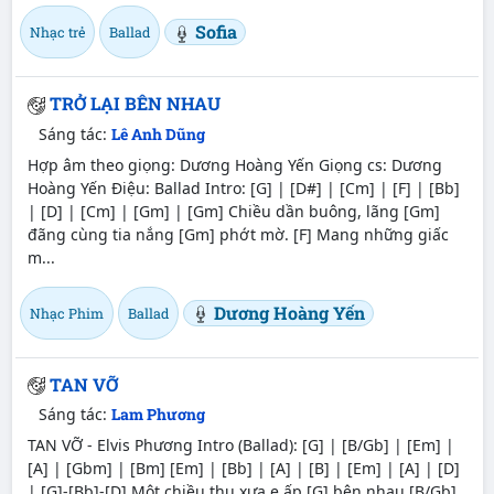
Sofia
Nhạc trẻ
Ballad
TRỞ LẠI BÊN NHAU
Sáng tác:
Lê Anh Dũng
Hợp âm theo giọng: Dương Hoàng Yến Giọng cs: Dương
Hoàng Yến Điệu: Ballad Intro: [G] | [D#] | [Cm] | [F] | [Bb]
| [D] | [Cm] | [Gm] | [Gm] Chiều dần buông, lãng [Gm]
đãng cùng tia nắng [Gm] phớt mờ. [F] Mang những giấc
m...
Dương Hoàng Yến
Nhạc Phim
Ballad
TAN VỠ
Sáng tác:
Lam Phương
TAN VỠ - Elvis Phương Intro (Ballad): [G] | [B/Gb] | [Em] |
[A] | [Gbm] | [Bm] [Em] | [Bb] | [A] | [B] | [Em] | [A] | [D]
| [G]-[Bb]-[D] Một chiều thu xưa e ấp [G] bên nhau [B/Gb]