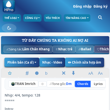
Đăng nhập
|
Đăng ký
THỂ LOẠI
CÔNG CỤ
YÊU THÍCH
TÌM NÂNG CAO
TỪ ĐÂY CHÚNG TA KHÔNG AI NỢ AI
Sáng tác:
Lâm Chấn Khang
Nhạc trẻ
Ballad
Thích
Phiên bản (Ca sĩ)
Nhạc - Video
✏️ Chỉnh sửa hợp âm
TRAN Imrich
Tone gốc:
Dm
Chords
Lyrics
Nhịp: 4/4, tempo: 128
=====
Intro: