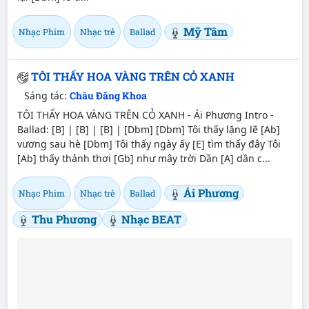
Mỹ Tâm
Nhạc Phim
Nhạc trẻ
Ballad
TÔI THẤY HOA VÀNG TRÊN CỎ XANH
Sáng tác:
Châu Đăng Khoa
TÔI THẤY HOA VÀNG TRÊN CỎ XANH - Ái Phương Intro -
Ballad: [B] | [B] | [B] | [Dbm] [Dbm] Tôi thấy lặng lẽ [Ab]
vương sau hè [Dbm] Tôi thấy ngày ấy [E] tìm thấy đây Tôi
[Ab] thấy thảnh thơi [Gb] như mây trời Dần [A] dần c...
Ái Phương
Nhạc Phim
Nhạc trẻ
Ballad
Thu Phương
Nhạc BEAT