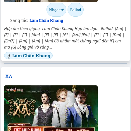
Nhạc trẻ
Ballad
Sáng tác:
Lâm Chấn Khang
Hợp âm theo giọng: Lâm Chấn Khang Hợp âm dạo - Ballad: [Am] |
[E] | [F] | [C] | [Am] | [E] | [F] | [G] | [Am] [Em] | [F] | [C] | [Dm] |
[Em7] | [Am] | [Am] | [Am] Cố nhắm mắt chẳng nghĩ đến [F] em
mà [G] Lòng giả vờ rằng...
Lâm Chấn Khang
XA