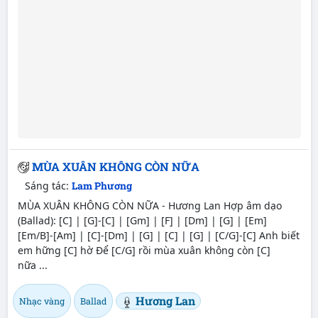
MÙA XUÂN KHÔNG CÒN NỮA
Sáng tác:
Lam Phương
MÙA XUÂN KHÔNG CÒN NỮA - Hương Lan Hợp âm dạo
(Ballad): [C] | [G]-[C] | [Gm] | [F] | [Dm] | [G] | [Em]
[Em/B]-[Am] | [C]-[Dm] | [G] | [C] | [G] | [C/G]-[C] Anh biết
em hững [C] hờ Để [C/G] rồi mùa xuân không còn [C]
nữa ...
Hương Lan
Nhạc vàng
Ballad