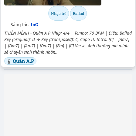
Nhạc trẻ
Ballad
Sáng tác:
1nG
THIÊN MỆNH - Quân A.P Nhịp: 4/4 | Tempo: 70 BPM | Điệu: Ballad
Key (original): D → Key (transposed): C, Capo II. Intro: [C] | [Am7]
| [Dm7] | [Am7] | [Dm7] | [Fm] | [C] Verse: Anh thường mơ mình
sẽ chuyển sinh thành nhân...
Quân A.P