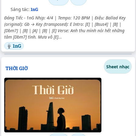
Sáng tác:
1nG
Đáng Tiếc - 1nG Nhịp: 4/4 | Tempo: 120 BPM | Điệu: Ballad Key
(original): Gb → Key (transposed): E Intro: [E] | [Bsus4] | [B] |
[Dbm7] | [B] | [A] | [B] | [E] Verse: Anh thu mình nói hết những
tâm [Dbm7] tình. Mưa vô [E]...
1nG
Sheet nhạc
THỜI GIỜ