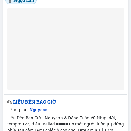
Ngọc Lan
LIỆU ĐẾN BAO GIỜ
Sáng tác:
Nguyenn
Liệu Đến Bao Giờ - Nguyenn & Đặng Tuấn Vũ Nhịp: 4/4,
tempo: 122, điệu: Ballad ===== Có một người luôn [C] đứng
phía sau cầm [Am] chiếc ô che cho [Dm] em [C] | [Dm] |