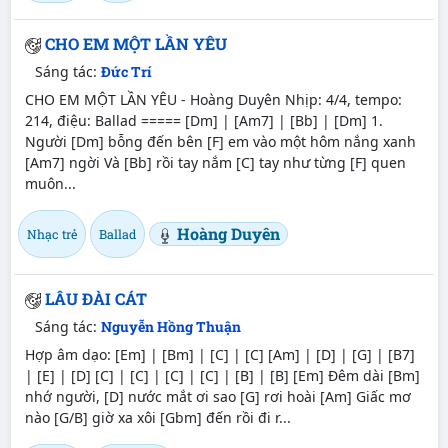
CHO EM MỘT LẦN YÊU
Sáng tác:
Đức Trí
CHO EM MỘT LẦN YÊU - Hoàng Duyên Nhịp: 4/4, tempo:
214, điệu: Ballad ===== [Dm] | [Am7] | [Bb] | [Dm] 1.
Người [Dm] bỗng đến bên [F] em vào một hôm nắng xanh
[Am7] ngời Và [Bb] rồi tay nắm [C] tay như từng [F] quen
muôn...
Hoàng Duyên
Nhạc trẻ
Ballad
LÂU ĐÀI CÁT
Sáng tác:
Nguyễn Hồng Thuận
Hợp âm dạo: [Em] | [Bm] | [C] | [C] [Am] | [D] | [G] | [B7]
| [E] | [D] [C] | [C] | [C] | [C] | [B] | [B] [Em] Đêm dài [Bm]
nhớ người, [D] nước mắt ơi sao [G] rơi hoài [Am] Giấc mơ
nào [G/B] giờ xa xôi [Gbm] đến rồi đi r...