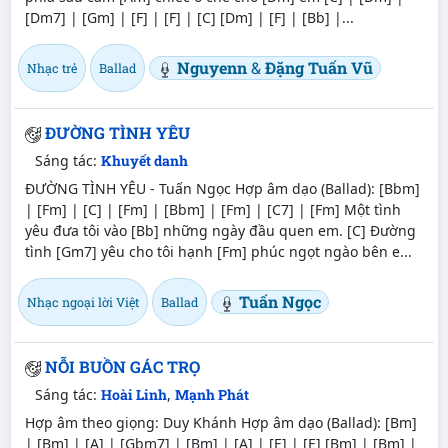
[Dm7] | [Gm] | [F] | [F] | [C] [Dm] | [F] | [Bb] |...
Nguyenn
&
Đặng Tuấn Vũ
Nhạc trẻ
Ballad
ĐƯỜNG TÌNH YÊU
Sáng tác:
Khuyết danh
ĐƯỜNG TÌNH YÊU - Tuấn Ngọc Hợp âm dạo (Ballad): [Bbm]
| [Fm] | [C] | [Fm] | [Bbm] | [Fm] | [C7] | [Fm] Một tình
yêu đưa tôi vào [Bb] những ngày đầu quen em. [C] Đường
tình [Gm7] yêu cho tôi hạnh [Fm] phúc ngọt ngào bên e...
Tuấn Ngọc
Nhạc ngoại lời Việt
Ballad
NỖI BUỒN GÁC TRỌ
Sáng tác:
Hoài Linh
,
Mạnh Phát
Hợp âm theo giọng: Duy Khánh Hợp âm dạo (Ballad): [Bm]
| [Bm] | [A] | [Gbm7] | [Bm] | [A] | [E] | [E] [Bm] | [Bm] |