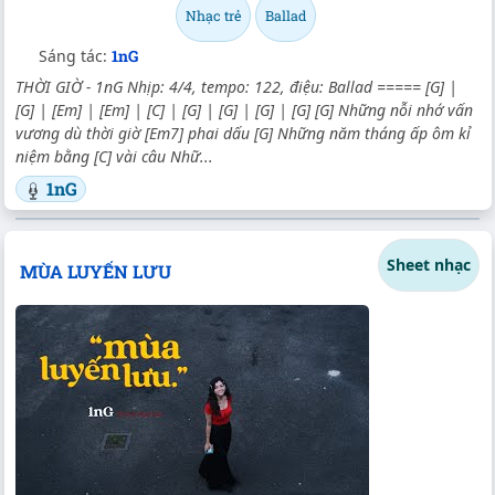
Nhạc trẻ
Ballad
Sáng tác:
1nG
THỜI GIỜ - 1nG Nhịp: 4/4, tempo: 122, điệu: Ballad ===== [G] |
[G] | [Em] | [Em] | [C] | [G] | [G] | [G] | [G] [G] Những nỗi nhớ vấn
vương dù thời giờ [Em7] phai dấu [G] Những năm tháng ấp ôm kỉ
niệm bằng [C] vài câu Nhữ...
1nG
Sheet nhạc
MÙA LUYẾN LƯU