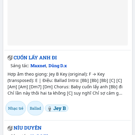
CUỐN LẤY ANH ĐI
Sáng tác:
Maxnet
,
Dũng D.x
Hợp âm theo giọng: Jey B Key (original): F → Key
(transposed): E | Điệu: Ballad Intro: [Bb] [Bb] [Bb] [C] [C]
[Am] [Am] [Dm7] [Dm] Chorus: Baby cuốn lấy anh [Bb] đi
Chỉ lần này thôi hai ta không [C] suy nghĩ Chỉ sợ cảm g...
Jey B
Nhạc trẻ
Ballad
NÍU DUYÊN