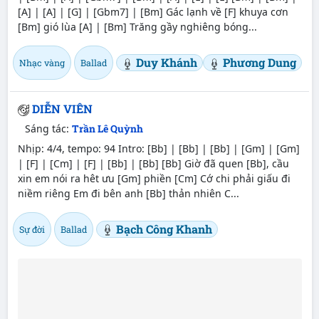
[A] | [A] | [G] | [Gbm7] | [Bm] Gác lạnh về [F] khuya cơn
[Bm] gió lùa [A] | [Bm] Trăng gầy nghiêng bóng...
Duy Khánh
Phương Dung
Nhạc vàng
Ballad
DIỄN VIÊN
Sáng tác:
Trần Lê Quỳnh
Nhịp: 4/4, tempo: 94 Intro: [Bb] | [Bb] | [Bb] | [Gm] | [Gm]
| [F] | [Cm] | [F] | [Bb] | [Bb] [Bb] Giờ đã quen [Bb], cầu
xin em nói ra hêt ưu [Gm] phiền [Cm] Cớ chi phải giấu đi
niềm riêng Em đi bên anh [Bb] thản nhiên C...
Bạch Công Khanh
Sự đời
Ballad