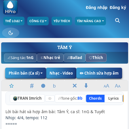
Đăng nhập
|
Đăng ký
THỂ LOẠI
CÔNG CỤ
YÊU THÍCH
TÌM NÂNG CAO
TÂM Ý
Sáng tác:
1nG
Nhạc trẻ
Ballad
Thích
Phiên bản (Ca sĩ)
Nhạc - Video
✏️ Chỉnh sửa hợp âm
TRAN Imrich
Tone gốc:
Bb
Chords
Lyrics
N
Lời bài hát và hợp âm bài: Tâm Ý, ca sĩ: 1nG & Tuyết
Nhịp: 4/4, tempo: 112
=====