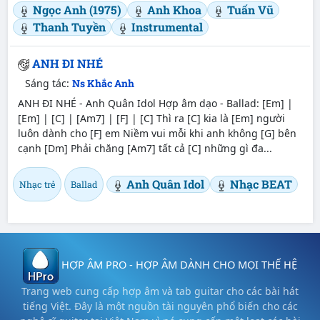
Ngọc Anh (1975)
Anh Khoa
Tuấn Vũ
Thanh Tuyền
Instrumental
ANH ĐI NHÉ
Sáng tác:
Ns Khắc Anh
ANH ĐI NHÉ - Anh Quân Idol Hợp âm dạo - Ballad: [Em] |
[Em] | [C] | [Am7] | [F] | [C] Thì ra [C] kia là [Em] người
luôn dành cho [F] em Niềm vui mỗi khi anh không [G] bên
cạnh [Dm] Phải chăng [Am7] tất cả [C] những gì đa...
Anh Quân Idol
Nhạc BEAT
Nhạc trẻ
Ballad
HỢP ÂM PRO - HỢP ÂM DÀNH CHO MỌI THẾ HỆ
Trang web cung cấp hợp âm và tab guitar cho các bài hát
tiếng Việt. Đây là một nguồn tài nguyên phổ biến cho các