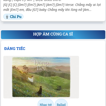
[G] [C] [C] [Dm7] [Em7] [Am7] [Am7] [Dm7] Verse: Chẳng mấy ai lọt
mắt [Em7] em, đâu [G7] baby Chẳng mấy khi lòng nở [Am...
Chi Pu
HỢP ÂM CÙNG CA SĨ
ĐÁNG TIẾC
Nhạc trẻ
Ballad