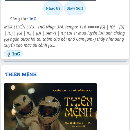
Nhạc trẻ
Slow Surf
Sáng tác:
1nG
MÙA LUYẾN LƯU - 1nG Nhịp: 3/4, tempo: 116 ===== [G] | [D] | [D]
| [G] | [G] | [C] | [D] | [Am7] | [D] Lời 1: Mùa luyến lưu anh chẳng
[G] ngăn được lời thì thầm của nỗi nhớ Cảm [Bm7] thấy như đang
xuyến xao mặc dù cảnh [G...
1nG
THIÊN MỆNH