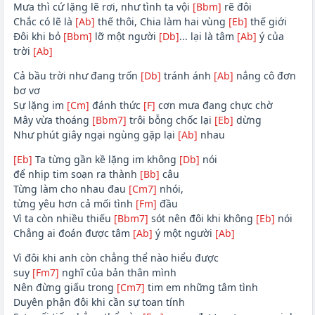
Mưa thì cứ lặng lẽ rơi, như tình ta vội
[Bbm]
rẽ đôi
Chắc có lẽ là
[Ab]
thế thôi, Chia làm hai vùng
[Eb]
thế giới
Đôi khi bỏ
[Bbm]
lỡ một người
[Db]
... lại là tâm
[Ab]
ý của
trời
[Ab]
Cả bầu trời như đang trốn
[Db]
tránh ánh
[Ab]
nắng cô đơn
bơ vơ
Sự lặng im
[Cm]
đánh thức
[F]
cơn mưa đang chực chờ
Mây vừa thoáng
[Bbm7]
trôi bỗng chốc lại
[Eb]
dừng
Như phút giây ngại ngùng gặp lại
[Ab]
nhau
[Eb]
Ta từng gần kề lặng im không
[Db]
nói
để nhịp tim soạn ra thành
[Bb]
câu
Từng làm cho nhau đau
[Cm7]
nhói,
từng yêu hơn cả mối tình
[Fm]
đầu
Vì ta còn nhiều thiếu
[Bbm7]
sót nên đôi khi không
[Eb]
nói
Chẳng ai đoán được tâm
[Ab]
ý một người
[Ab]
Vì đôi khi anh còn chẳng thể nào hiểu được
suy
[Fm7]
nghĩ của bản thân mình
Nên đừng giấu trong
[Cm7]
tim em những tâm tình
Duyên phận đôi khi cần sự toan tính