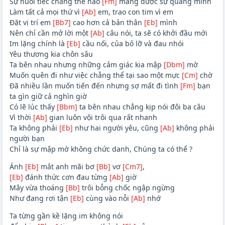
Sự nuối tiếc chẳng thể nào
[Fm]
mang được sự quang minh
Làm tất cả mọi thứ vì
[Ab]
em, trao con tim vì em
Đặt vị trí em
[Bb7]
cao hơn cả bản thân
[Eb]
mình
Nên chỉ cần mở lời một
[Ab]
câu nói, ta sẽ có khởi đầu mới
Im lặng chính là
[Eb]
cầu nối, của bỏ lỡ và đau nhói
Yêu thương kia chôn sâu
Ta bên nhau nhưng những cảm giác kia mập
[Dbm]
mờ
Muốn quên đi như việc chẳng thể tại sao một mực
[Cm]
chờ
Đã nhiều lần muốn tiến đến nhưng sợ mất đi tình
[Fm]
bạn
ta gìn giữ cả nghìn giờ
Có lẽ lúc thấy
[Bbm]
ta bên nhau chẳng kịp nói đôi ba câu
Vì thời
[Ab]
gian luôn vội trôi qua rất nhanh
Ta không phải
[Eb]
như hai người yêu, cũng
[Ab]
không phải
người bạn
Chỉ là sự mập mờ không chức danh, Chúng ta có thể ?
Ánh
[Eb]
mắt anh mãi bơ
[Bb]
vơ
[Cm7]
,
[Eb]
đánh thức cơn đau từng
[Ab]
giờ
Mây vừa thoáng
[Bb]
trôi bỗng chốc ngập ngừng
Như đang rơi tận
[Eb]
cùng vào nỗi
[Ab]
nhớ
Ta từng gần kề lặng im không nói