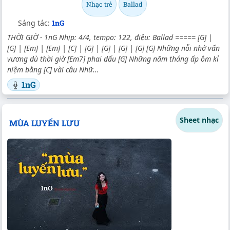
Nhạc trẻ
Ballad
Sáng tác:
1nG
THỜI GIỜ - 1nG Nhịp: 4/4, tempo: 122, điệu: Ballad ===== [G] |
[G] | [Em] | [Em] | [C] | [G] | [G] | [G] | [G] [G] Những nỗi nhớ vấn
vương dù thời giờ [Em7] phai dấu [G] Những năm tháng ấp ôm kỉ
niệm bằng [C] vài câu Nhữ...
1nG
Sheet nhạc
MÙA LUYẾN LƯU