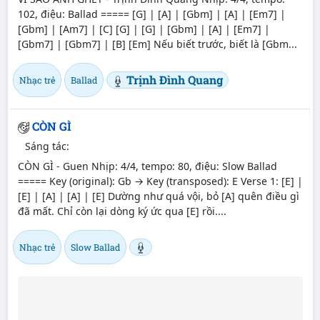
102, điệu: Ballad ===== [G] | [A] | [Gbm] | [A] | [Em7] |
[Gbm] | [Am7] | [C] [G] | [G] | [Gbm] | [A] | [Em7] |
[Gbm7] | [Gbm7] | [B] [Em] Nếu biết trước, biết là [Gbm...
Trịnh Đình Quang
Nhạc trẻ
Ballad
CÒN GÌ
Sáng tác:
CÒN GÌ - Guen Nhịp: 4/4, tempo: 80, điệu: Slow Ballad
===== Key (original): Gb → Key (transposed): E Verse 1: [E] |
[E] | [A] | [A] | [E] Dường như quá vội, bỏ [A] quên điều gì
đã mất. Chỉ còn lại dòng ký ức qua [E] rồi....
Nhạc trẻ
Slow Ballad