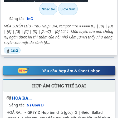
Nhạc trẻ
Slow Surf
Sáng tác:
1nG
MÙA LUYẾN LƯU - 1nG Nhịp: 3/4, tempo: 116 ===== [G] | [D] | [D]
| [G] | [G] | [C] | [D] | [Am7] | [D] Lời 1: Mùa luyến lưu anh chẳng
[G] ngăn được lời thì thầm của nỗi nhớ Cảm [Bm7] thấy như đang
xuyến xao mặc dù cảnh [G...
1nG
Yêu cầu hợp âm & Sheet nhạc
HỢP ÂM CÙNG THỂ LOẠI
HOÁ RA...
Sáng tác:
Ns Grey D
HOÁ RA... – GREY D Hợp âm chủ (gốc): G | Điệu: Ballad
Verse 1: Ngày em [Am] đến nơi anh bất chợt bầu trời phút