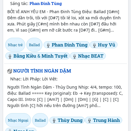
Sáng tác:
Phan Đinh Tùng
BỞI VÌ ANH YÊU EM - Phan Đinh Tùng Điệu: Ballad [G#m]
Đêm dần trôi, tôi với [D#7] tôi lẻ loi, xót xa mối duyên tình
xưa. Phút giây [C#m] mình bên nhau còn [D#7] đâu hỡi
em, Vì sao [G#m] em nỡ cất bước ra [D#7] đi.. [G#m]...
Phan Đinh Tùng
Huy Vũ
Nhạc trẻ
Ballad
Bằng Kiều
&
Minh Tuyết
Nhạc BEAT
NGƯỜI TÌNH NGÀN DẶM
Nhạc:
Lời Pháp:
Lời Việt:
Người Tình Ngàn Dặm - Thùy Dung Nhịp: 4/4, tempo: 100,
điệu: Ballad ===== Key (original): Eb → Key (transposed): C,
Capo III. Intro: [C] | [Am7] | [Dm] | [Dm] | [G] | [C] | [C]
Người tình [C] hỡi nếu trên đường [Am7] phố...
Thùy Dung
Trung Hành
Nhạc Ngoại
Ballad