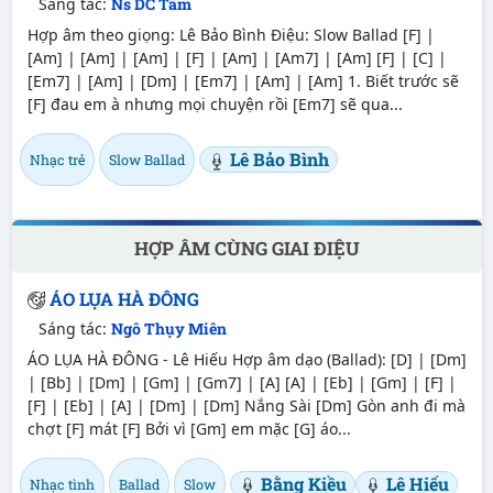
Sáng tác:
Ns DC Tâm
Hợp âm theo giọng: Lê Bảo Bình Điệu: Slow Ballad [F] |
[Am] | [Am] | [Am] | [F] | [Am] | [Am7] | [Am] [F] | [C] |
[Em7] | [Am] | [Dm] | [Em7] | [Am] | [Am] 1. Biết trước sẽ
[F] đau em à nhưng mọi chuyện rồi [Em7] sẽ qua...
Lê Bảo Bình
Nhạc trẻ
Slow Ballad
HỢP ÂM CÙNG GIAI ĐIỆU
ÁO LỤA HÀ ĐÔNG
Sáng tác:
Ngô Thụy Miên
ÁO LỤA HÀ ĐÔNG - Lê Hiếu Hợp âm dạo (Ballad): [D] | [Dm]
| [Bb] | [Dm] | [Gm] | [Gm7] | [A] [A] | [Eb] | [Gm] | [F] |
[F] | [Eb] | [A] | [Dm] | [Dm] Nắng Sài [Dm] Gòn anh đi mà
chợt [F] mát [F] Bởi vì [Gm] em mặc [G] áo...
Bằng Kiều
Lê Hiếu
Nhạc tình
Ballad
Slow