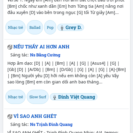
[Bm] chốc như xanh dần [Em] hơn Từng tia [Am] nắng nơi
đâu xuyên [D] vào bên trong ngục [G] tối Từ giây [Am]...
Grey D.
Nhạc trẻ
Ballad
Pop
NẾU THẤY AI HƠN ANH
Sáng tác:
Ns Bằng Cường
Hợp âm dạo: [D] | [A] | [Bm] | [A] | [G] | [Asus4] | [G] |
[Gb] [D] | [A/Db] | [Bm] | [D/Gb] | [G] | [A] | [G] | [A]-[Bm]
| [Bm] Người yêu [D] hỡi nếu em không còn [A] yêu Vậy
sao lòng [Bm] em còn gian dối anh bao tháng...
Đinh Việt Quang
Nhạc trẻ
Slow Surf
VÌ SAO ANH GHÉT
Sáng tác:
Ns Trịnh Đình Quang
VÌ SAO ANH GHÉT - Trịnh Đình Quang Nhịp: 4/4, tempo: