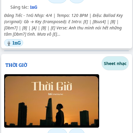
Sáng tác:
1nG
Đáng Tiếc - 1nG Nhịp: 4/4 | Tempo: 120 BPM | Điệu: Ballad Key
(original): Gb → Key (transposed): E Intro: [E] | [Bsus4] | [B] |
[Dbm7] | [B] | [A] | [B] | [E] Verse: Anh thu mình nói hết những
tâm [Dbm7] tình. Mưa vô [E]...
1nG
Sheet nhạc
THỜI GIỜ