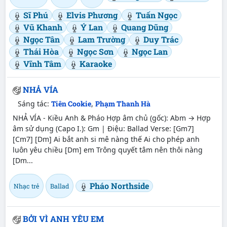
Sĩ Phú
Elvis Phương
Tuấn Ngọc
Vũ Khanh
Ý Lan
Quang Dũng
Ngọc Tân
Lam Trường
Duy Trác
Thái Hòa
Ngọc Sơn
Ngọc Lan
Vĩnh Tâm
Karaoke
NHẢ VÍA
Sáng tác:
Tiên Cookie
,
Phạm Thanh Hà
NHẢ VÍA - Kiều Anh & Pháo Hợp âm chủ (gốc): Abm → Hợp
âm sử dụng (Capo I.): Gm | Điệu: Ballad Verse: [Gm7]
[Cm7] [Dm] Ai bắt anh si mê nàng thế Ai cho phép anh
luôn yêu chiều [Dm] em Trông quyết tâm nên thôi nàng
[Dm...
Pháo Northside
Nhạc trẻ
Ballad
BỞI VÌ ANH YÊU EM