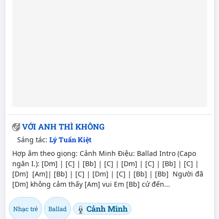
VỚI ANH THÌ KHÔNG
Sáng tác:
Lý Tuấn Kiệt
Hợp âm theo giọng: Cảnh Minh Điệu: Ballad Intro (Capo
ngăn I.): [Dm] | [C] | [Bb] | [C] | [Dm] | [C] | [Bb] | [C] |
[Dm] [Am]| [Bb] | [C] | [Dm] | [C] | [Bb] | [Bb] Người đã
[Dm] không cảm thấy [Am] vui Em [Bb] cứ đến...
Cảnh Minh
Nhạc trẻ
Ballad