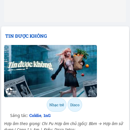
TIN ĐƯỢC KHÔNG
Nhạc trẻ
Disco
Sáng tác:
Coldie
,
1nG
Hợp âm theo giọng: Chi Pu Hợp âm chủ (gốc): Bbm → Hợp âm sử
dụng ( Capo I.): Am | Điệu: Disco Intro: