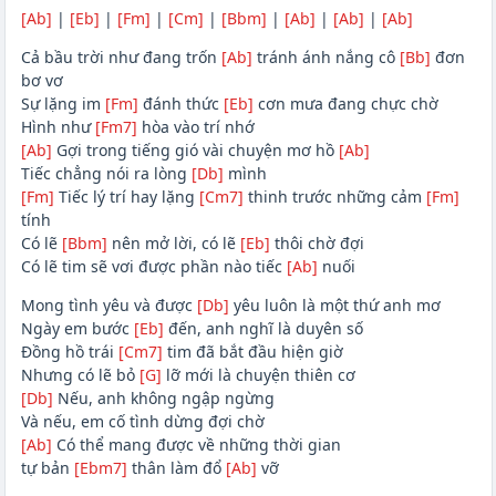
[Ab]
|
[Eb]
|
[Fm]
|
[Cm]
|
[Bbm]
|
[Ab]
|
[Ab]
|
[Ab]
Cả bầu trời như đang trốn
[Ab]
tránh ánh nắng cô
[Bb]
đơn
bơ vơ
Sự lặng im
[Fm]
đánh thức
[Eb]
cơn mưa đang chực chờ
Hình như
[Fm7]
hòa vào trí nhớ
[Ab]
Gợi trong tiếng gió vài chuyện mơ hồ
[Ab]
Tiếc chẳng nói ra lòng
[Db]
mình
[Fm]
Tiếc lý trí hay lặng
[Cm7]
thinh trước những cảm
[Fm]
tính
Có lẽ
[Bbm]
nên mở lời, có lẽ
[Eb]
thôi chờ đợi
Có lẽ tim sẽ vơi được phần nào tiếc
[Ab]
nuối
Mong tình yêu và được
[Db]
yêu luôn là một thứ anh mơ
Ngày em bước
[Eb]
đến, anh nghĩ là duyên số
Đồng hồ trái
[Cm7]
tim đã bắt đầu hiện giờ
Nhưng có lẽ bỏ
[G]
lỡ mới là chuyện thiên cơ
[Db]
Nếu, anh không ngập ngừng
Và nếu, em cố tình dừng đợi chờ
[Ab]
Có thể mang được về những thời gian
tự bản
[Ebm7]
thân làm đổ
[Ab]
vỡ