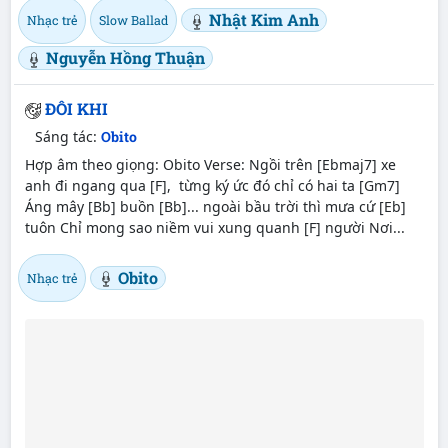
Nhật Kim Anh
Nhạc trẻ
Slow Ballad
Nguyễn Hồng Thuận
ĐÔI KHI
Sáng tác:
Obito
Hợp âm theo giọng: Obito Verse: Ngồi trên [Ebmaj7] xe
anh đi ngang qua [F], từng ký ức đó chỉ có hai ta [Gm7]
Áng mây [Bb] buồn [Bb]... ngoài bầu trời thì mưa cứ [Eb]
tuôn Chỉ mong sao niềm vui xung quanh [F] người Nơi...
Obito
Nhạc trẻ