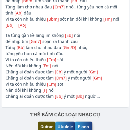
để nhịp
[Bbm]
tim soạn ra thành
[Eb]
câu
Từng làm cho nhau đau
[Cm7]
nhói, từng yêu hơn cả mối
tình
[Ab]
đầu
Vì ta còn nhiều thiếu
[Bbm]
sót nên đôi khi không
[Fm]
nói
[Bb]
|
[Ab]
Ta từng gần kề lặng im không
[Eb]
nói
để nhịp tim
[Gm7]
soạn ra thành câu
Từng
[Bb]
làm cho nhau đau
[Gm/D]
nhói,
từng yêu hơn cả mối tình đầu
Vì ta còn nhiều thiếu
[Cm]
sót
Nên đôi khi không
[Fm]
nói
Chẳng ai đoán được tâm
[Eb]
ý một người
[Gm]
Chẳng ai đoán được tâm
[Dm7]
ý một người
[Gm]
Vì ta còn nhiều thiếu
[Cm]
sót
Nên đôi khi không
[F]
nói
Chẳng ai đoán được tâm
[Eb]
ý một
[Bb]
người…
Phần nội dung
THẾ BẤM CÁC LOẠI NHẠC CỤ
Guitar
Ukulele
Piano