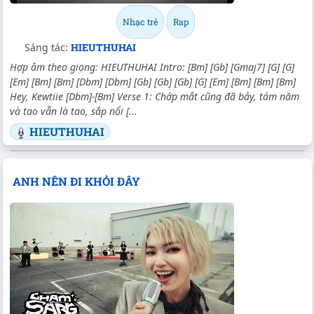
Nhạc trẻ
Rap
Sáng tác:
HIEUTHUHAI
Hợp âm theo giọng: HIEUTHUHAI Intro: [Bm] [Gb] [Gmaj7] [G] [G]
[Em] [Bm] [Bm] [Dbm] [Dbm] [Gb] [Gb] [Gb] [G] [Em] [Bm] [Bm] [Bm]
Hey, Kewtiie [Dbm]-[Bm] Verse 1: Chớp mắt cũng đã bảy, tám năm
và tao vẫn là tao, sắp nổi [...
HIEUTHUHAI
ANH NÊN ĐI KHỎI ĐÂY