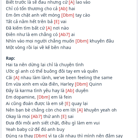
Biết trước là sẽ đau nhưng cứ
[A]
lao vào
Chỉ có tổn thương cho cả
[Ab]
hai
Em ôm chặt anh vết móng
[Dbm]
tay cào
Tất cả nằm hết trên bả
[E]
vai
Đã kiếm tìm bất cứ
[A]
nơi nào
Điên như là em chẳng có
[Ab7]
ai
Nhìn vào mọi người chẳng muốn
[Dbm]
khuyên đâu
Một vòng rồi lại về kế bên nhau
Rap:
Hai ta nên dừng lại chỉ là chuyện tình
Ước gì anh có thể buông đôi tay em và quên
Cãi
[A]
nhau làm lành, we've been feeling the same
Em vừa xinh em vừa điên, Harley
[Dbm]
Quinn
Đây là karma tình yêu hay là
[Ab]
duyên
Em dopamine,
[Dbm]
em là fein
Ai cũng đoán được là em sẽ
[E]
quay lại
Nên bạn bè chẳng còn cho em lời
[A]
khuyên yeah oh
Okay là mọi
[Ab7]
thứ anh
[E]
sai
Đưa đôi môi anh siết chặt, điều gì làm em vui
Yeah baby cứ để đó anh buy
Đúng ra thay
[Dbm]
vì ta cãi nhau thì mình nên đắm say