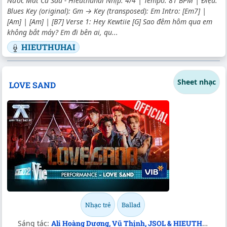
Nước Mắt Cá Sấu - Hieuthuhai Nhịp: 4/4 | Tempo: 81 BPM | Điệu:
Blues Key (original): Gm → Key (transposed): Em Intro: [Em7] |
[Am] | [Am] | [B7] Verse 1: Hey Kewtiie [G] Sao đêm hôm qua em
không bắt máy? Em đi bên ai, qu...
HIEUTHUHAI
Sheet nhạc
LOVE SAND
Nhạc trẻ
Ballad
Sáng tác:
Ali Hoàng Dương, Vũ Thịnh, JSOL & HIEUTHUHAI