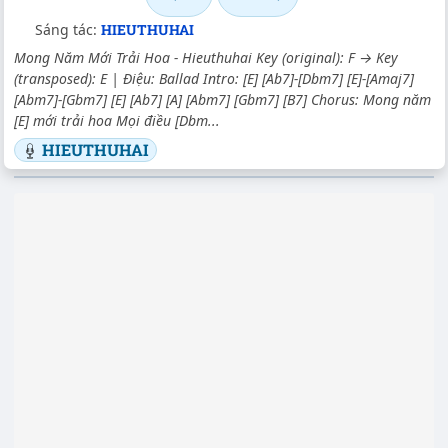
Sáng tác:
HIEUTHUHAI
Mong Năm Mới Trải Hoa - Hieuthuhai Key (original): F → Key
(transposed): E | Điệu: Ballad Intro: [E] [Ab7]-[Dbm7] [E]-[Amaj7]
[Abm7]-[Gbm7] [E] [Ab7] [A] [Abm7] [Gbm7] [B7] Chorus: Mong năm
[E] mới trải hoa Mọi điều [Dbm...
HIEUTHUHAI