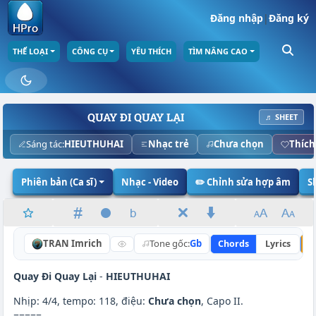
Đăng nhập
|
Đăng ký
THỂ LOẠI
CÔNG CỤ
YÊU THÍCH
TÌM NÂNG CAO
QUAY ĐI QUAY LẠI
♬ SHEET
Sáng tác:
HIEUTHUHAI
Nhạc trẻ
Chưa chọn
Thích
Phiên bản (Ca sĩ)
Nhạc - Video
✏️ Chỉnh sửa hợp âm
S
TRAN Imrich
Tone gốc:
Gb
Chords
Lyrics
N
Quay Đi Quay Lại
-
HIEUTHUHAI
Nhịp: 4/4, tempo: 118, điệu:
Chưa chọn
, Capo II.
=====