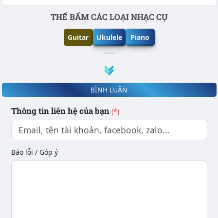
Phần nội dung
THẾ BẤM CÁC LOẠI NHẠC CỤ
Guitar
Ukulele
Piano
BÌNH LUẬN
Thông tin liên hệ của bạn
(*)
Báo lỗi / Góp ý