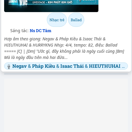
Nhạc trẻ
Ballad
Sáng tác:
Ns DC Tâm
Hợp âm theo giọng: Negav & Pháp Kiều & Isaac Thái &
HIEUTHUHAI & HURRYKNG Nhịp: 4/4, tempo: 82, điệu: Ballad
===== [C] | [Dm] "Ước gì, đây không phải là ngày cuối cùng [Bm]
Mà là ngày đầu tiên mà hai đứa...
Negav
&
Pháp Kiều
&
Isaac Thái
&
HIEUTHUHAI
&
H