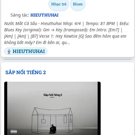
Nhạc trẻ
Blues
Sáng tác:
HIEUTHUHAI
Nước Mắt Cá Sấu - Hieuthuhai Nhịp: 4/4 | Tempo: 81 BPM | Điệu:
Blues Key (original): Gm → Key (transposed): Em Intro: [Em7] |
[Am] | [Am] | [B7] Verse 1: Hey Kewtiie [G] Sao đêm hôm qua em
không bắt máy? Em đi bên ai, qu...
HIEUTHUHAI
SẮP NỔI TIẾNG 2