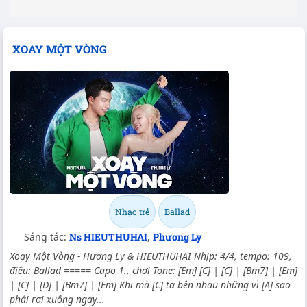
XOAY MỘT VÒNG
Nhạc trẻ
Ballad
Sáng tác:
Ns HIEUTHUHAI
,
Phương Ly
Xoay Một Vòng - Hương Ly & HIEUTHUHAI Nhịp: 4/4, tempo: 109,
điệu: Ballad ===== Capo 1., chơi Tone: [Em] [C] | [C] | [Bm7] | [Em]
| [C] | [D] | [Bm7] | [Em] Khi mà [C] ta bên nhau những vì [A] sao
phải rơi xuống ngay...