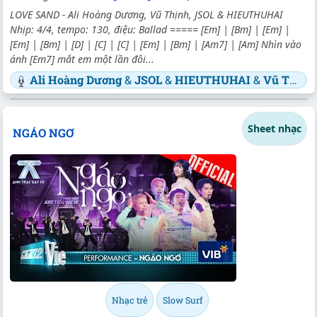
LOVE SAND - Ali Hoàng Dương, Vũ Thịnh, JSOL & HIEUTHUHAI
Nhịp: 4/4, tempo: 130, điệu: Ballad ===== [Em] | [Bm] | [Em] |
[Em] | [Bm] | [D] | [C] | [C] | [Em] | [Bm] | [Am7] | [Am] Nhìn vào
ánh [Em7] mắt em một lần đôi...
Ali Hoàng Dương
&
JSOL
&
HIEUTHUHAI
&
Vũ Thịnh
Sheet nhạc
NGÁO NGƠ
Nhạc trẻ
Slow Surf