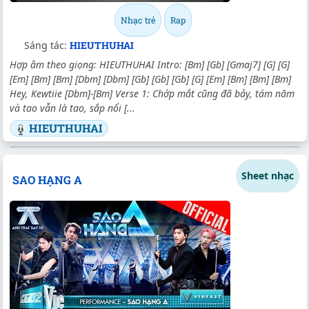
Nhạc trẻ
Rap
Sáng tác:
HIEUTHUHAI
Hợp âm theo giọng: HIEUTHUHAI Intro: [Bm] [Gb] [Gmaj7] [G] [G]
[Em] [Bm] [Bm] [Dbm] [Dbm] [Gb] [Gb] [Gb] [G] [Em] [Bm] [Bm] [Bm]
Hey, Kewtiie [Dbm]-[Bm] Verse 1: Chớp mắt cũng đã bảy, tám năm
và tao vẫn là tao, sắp nổi [...
HIEUTHUHAI
Sheet nhạc
SAO HẠNG A