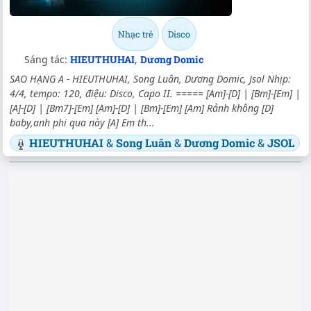
Nhạc trẻ
Disco
Sáng tác:
HIEUTHUHAI
,
Dương Domic
SAO HẠNG A - HIEUTHUHAI, Song Luân, Dương Domic, Jsol Nhịp:
4/4, tempo: 120, điệu: Disco, Capo II. ===== [Am]-[D] | [Bm]-[Em] |
[A]-[D] | [Bm7]-[Em] [Am]-[D] | [Bm]-[Em] [Am] Rảnh không [D]
baby,anh phi qua này [A] Em th...
HIEUTHUHAI
&
Song Luân
&
Dương Domic
&
JSOL