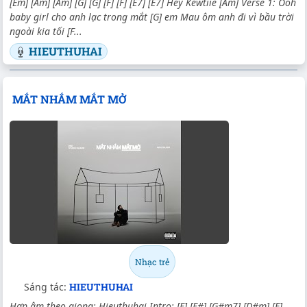
[Em] [Am] [Am] [G] [G] [F] [F] [E7] [E7] Hey Kewtiie [Am] Verse 1: Ooh
baby girl cho anh lạc trong mắt [G] em Mau ôm anh đi vì bầu trời
ngoài kia tối [F...
HIEUTHUHAI
MẮT NHẮM MẮT MỞ
Nhạc trẻ
Sáng tác:
HIEUTHUHAI
Hợp âm theo giọng: Hieuthuhai Intro: [E] [F#] [G#m7] [D#m] [E]