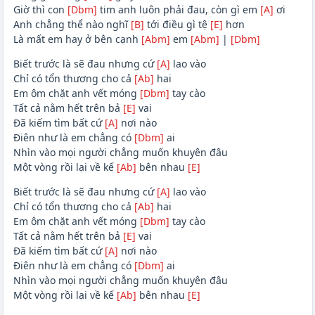
Giờ thì con
[Dbm]
tim anh luôn phải đau, còn gì em
[A]
ơi
Anh chẳng thể nào nghĩ
[B]
tới điều gì tệ
[E]
hơn
Là mất em hay ở bên cạnh
[Abm]
em
[Abm]
|
[Dbm]
Biết trước là sẽ đau nhưng cứ
[A]
lao vào
Chỉ có tổn thương cho cả
[Ab]
hai
Em ôm chặt anh vết móng
[Dbm]
tay cào
Tất cả nằm hết trên bả
[E]
vai
Đã kiếm tìm bất cứ
[A]
nơi nào
Điên như là em chẳng có
[Dbm]
ai
Nhìn vào mọi người chẳng muốn khuyên đâu
Một vòng rồi lại về kế
[Ab]
bên nhau
[E]
Biết trước là sẽ đau nhưng cứ
[A]
lao vào
Chỉ có tổn thương cho cả
[Ab]
hai
Em ôm chặt anh vết móng
[Dbm]
tay cào
Tất cả nằm hết trên bả
[E]
vai
Đã kiếm tìm bất cứ
[A]
nơi nào
Điên như là em chẳng có
[Dbm]
ai
Nhìn vào mọi người chẳng muốn khuyên đâu
Một vòng rồi lại về kế
[Ab]
bên nhau
[E]