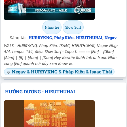
Nhạc trẻ
Slow Surf
Sáng tác:
HURRYKNG
,
Pháp Kiều
,
HIEUTHUHAI
,
Negav
WALK - HURRYKNG, Pháp Kiều, ISAAC, HIEUTHUHAI, Negav Nhịp:
4/4, tempo: 154, điệu: Slow Surf - Capo I. ===== [Em] | [Gbm] |
[Abm] | [B] | [Abm] | [Dbm] Hey Kewtiie Rahh Intro: Isaac Nhìn
xung [Em] quanh nơi đây xem Know w...
Negav
&
HURRYKNG
&
Pháp Kiều
&
Isaac Thái
HƯỚNG DƯƠNG - HIEUTHUHAI