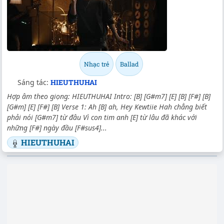
Nhạc trẻ
Ballad
Sáng tác:
HIEUTHUHAI
Hợp âm theo giọng: HIEUTHUHAI Intro: [B] [G#m7] [E] [B] [F#] [B]
[G#m] [E] [F#] [B] Verse 1: Ah [B] ah, Hey Kewtiie Hah chẳng biết
phải nói [G#m7] từ đâu Vì con tim anh [E] từ lâu đã khác với
những [F#] ngày đầu [F#sus4]...
HIEUTHUHAI