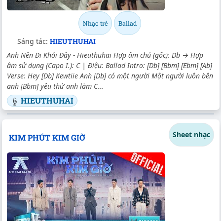
Nhạc trẻ
Ballad
Sáng tác:
HIEUTHUHAI
Anh Nên Đi Khỏi Đây - Hieuthuhai Hợp âm chủ (gốc): Db → Hợp
âm sử dụng (Capo I.): C | Điệu: Ballad Intro: [Db] [Bbm] [Ebm] [Ab]
Verse: Hey [Db] Kewtiie Anh [Db] có một người Một người luôn bên
anh [Bbm] yêu thứ anh làm C...
HIEUTHUHAI
Sheet nhạc
KIM PHÚT KIM GIỜ