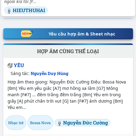
ngoài kia tối [F...
HIEUTHUHAI
Yêu cầu hợp âm & Sheet nhạc
HỢP ÂM CÙNG THỂ LOẠI
YÊU
Sáng tác:
Nguyễn Duy Hùng
Hợp âm theo giọng: Nguyễn Đức Cường Điệu: Bossa Nova
[Bm] Yêu em yêu giấc [A7] mơ hồng xa lắm [G7] Mỏng
manh [F#7] ... đêm trắng đêm trắng [Bm] Yêu em trong
giây [A] phút chân trời vụt [G] tan [F#7] ánh dương [Bm]
Yêu em...
Nguyễn Đức Cường
Nhạc trẻ
Bossa Nova