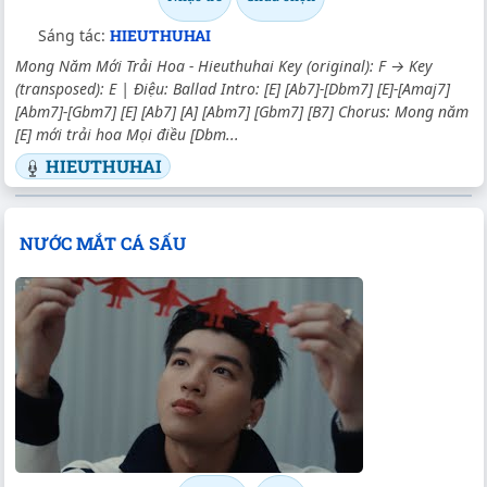
Sáng tác:
HIEUTHUHAI
Mong Năm Mới Trải Hoa - Hieuthuhai Key (original): F → Key
(transposed): E | Điệu: Ballad Intro: [E] [Ab7]-[Dbm7] [E]-[Amaj7]
[Abm7]-[Gbm7] [E] [Ab7] [A] [Abm7] [Gbm7] [B7] Chorus: Mong năm
[E] mới trải hoa Mọi điều [Dbm...
HIEUTHUHAI
NƯỚC MẮT CÁ SẤU