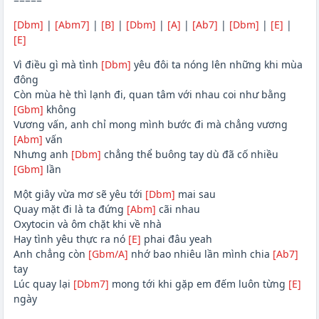
[Dbm]
|
[Abm7]
|
[B]
|
[Dbm]
|
[A]
|
[Ab7]
|
[Dbm]
|
[E]
|
[E]
Vì điều gì mà tình
[Dbm]
yêu đôi ta nóng lên những khi mùa
đông
Còn mùa hè thì lạnh đi, quan tâm với nhau coi như bằng
[Gbm]
không
Vương vấn, anh chỉ mong mình bước đi mà chẳng vương
[Abm]
vấn
Nhưng anh
[Dbm]
chẳng thể buông tay dù đã cố nhiều
[Gbm]
lần
Một giây vừa mơ sẽ yêu tới
[Dbm]
mai sau
Quay mặt đi là ta đứng
[Abm]
cãi nhau
Oxytocin và ôm chặt khi về nhà
Hay tình yêu thực ra nó
[E]
phai đâu yeah
Anh chẳng còn
[Gbm/A]
nhớ bao nhiêu lần mình chia
[Ab7]
tay
Lúc quay lại
[Dbm7]
mong tới khi gặp em đếm luôn từng
[E]
ngày