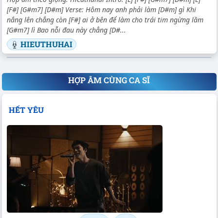
[F#] [G#m7] [D#m] Verse: Hôm nay anh phải làm [D#m] gì Khi
nắng lên chẳng còn [F#] ai ở bên để làm cho trái tim ngừng lầm
[G#m7] lì Bao nỗi đau này chẳng [D#...
HIEUTHUHAI
HỢP ÂM CÙNG CA SĨ
HẾT YÊU