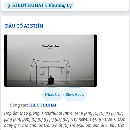
HIEUTHUHAI
&
Phương Ly
ĐÂU CÓ AI NHÌN
Nhạc trẻ
Slow Rock
Sáng tác:
HIEUTHUHAI
Hợp âm theo giọng: Hieuthuhai Intro: [Am] [Am] [G] [G] [F] [F] [E7]
[Em] [Am] [Am] [G] [G] [F] [F] [E7] [E7] Hey Kewtiie [Am] Verse 1: Ooh
baby girl cho anh lạc trong mắt [G] em Mau ôm anh đi vì bầu trời