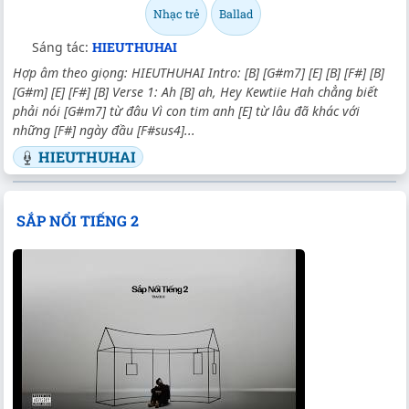
Nhạc trẻ
Ballad
Sáng tác:
HIEUTHUHAI
Hợp âm theo giọng: HIEUTHUHAI Intro: [B] [G#m7] [E] [B] [F#] [B]
[G#m] [E] [F#] [B] Verse 1: Ah [B] ah, Hey Kewtiie Hah chẳng biết
phải nói [G#m7] từ đâu Vì con tim anh [E] từ lâu đã khác với
những [F#] ngày đầu [F#sus4]...
HIEUTHUHAI
SẮP NỔI TIẾNG 2