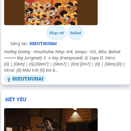
Nhạc trẻ
Ballad
Sáng tác:
HIEUTHUHAI
Hướng Dương - Hieuthuhai Nhịp: 4/4, tempo: 105, điệu: Ballad
===== Key (original): E → Key (transposed): D, Capo II. Intro:
[G] | [Gbm] | [G]-[Gbm7] | [Gbm7] | [Em] [Em7] | [D] | [Gbm]-[D] |
Verse: [D] Màu trời [G] kia b...
HIEUTHUHAI
HẾT YÊU