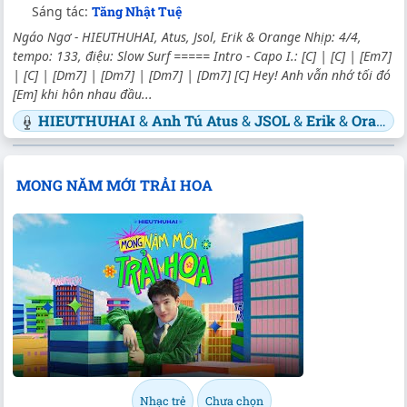
Sáng tác:
Tăng Nhật Tuệ
Ngáo Ngơ - HIEUTHUHAI, Atus, Jsol, Erik & Orange Nhịp: 4/4,
tempo: 133, điệu: Slow Surf ===== Intro - Capo I.: [C] | [C] | [Em7]
| [C] | [Dm7] | [Dm7] | [Dm7] | [Dm7] [C] Hey! Anh vẫn nhớ tối đó
[Em] khi hôn nhau đầu...
HIEUTHUHAI
&
Anh Tú Atus
&
JSOL
&
Erik
&
Orange
MONG NĂM MỚI TRẢI HOA
Nhạc trẻ
Chưa chọn