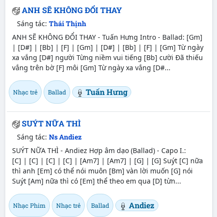
ANH SẼ KHÔNG ĐỔI THAY
Sáng tác:
Thái Thịnh
ANH SẼ KHÔNG ĐỔI THAY - Tuấn Hưng Intro - Ballad: [Gm]
| [D#] | [Bb] | [F] | [Gm] | [D#] | [Bb] | [F] | [Gm] Từ ngày
xa vắng [D#] người Từng niềm vui tiếng [Bb] cười Đã thiếu
vắng trên bờ [F] môi [Gm] Từ ngày xa vắng [D#...
Tuấn Hưng
Nhạc trẻ
Ballad
SUÝT NỮA THÌ
Sáng tác:
Ns Andiez
SUÝT NỮA THÌ - Andiez Hợp âm dạo (Ballad) - Capo I.:
[C] | [C] | [C] | [C] | [Am7] | [Am7] | [G] | [G] Suýt [C] nữa
thì anh [Em] có thể nói muôn [Bm] vàn lời muốn [G] nói
Suýt [Am] nữa thì có [Em] thể theo em qua [D] từn...
Andiez
Nhạc Phim
Nhạc trẻ
Ballad