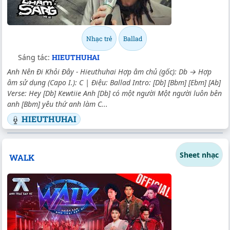
Nhạc trẻ
Ballad
Sáng tác:
HIEUTHUHAI
Anh Nên Đi Khỏi Đây - Hieuthuhai Hợp âm chủ (gốc): Db → Hợp
âm sử dụng (Capo I.): C | Điệu: Ballad Intro: [Db] [Bbm] [Ebm] [Ab]
Verse: Hey [Db] Kewtiie Anh [Db] có một người Một người luôn bên
anh [Bbm] yêu thứ anh làm C...
HIEUTHUHAI
Sheet nhạc
WALK