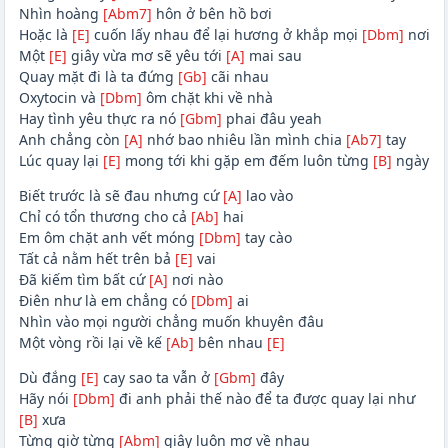
Nhìn hoàng
[Abm7]
hôn ở bên hồ bơi
Hoặc là
[E]
cuốn lấy nhau để lại hương ở khắp mọi
[Dbm]
nơi
Một
[E]
giây vừa mơ sẽ yêu tới
[A]
mai sau
Quay mặt đi là ta đứng
[Gb]
cãi nhau
Oxytocin và
[Dbm]
ôm chặt khi về nhà
Hay tình yêu thực ra nó
[Gbm]
phai đâu yeah
Anh chẳng còn
[A]
nhớ bao nhiêu lần mình chia
[Ab7]
tay
Lúc quay lại
[E]
mong tới khi gặp em đếm luôn từng
[B]
ngày
Biết trước là sẽ đau nhưng cứ
[A]
lao vào
Chỉ có tổn thương cho cả
[Ab]
hai
Em ôm chặt anh vết móng
[Dbm]
tay cào
Tất cả nằm hết trên bả
[E]
vai
Đã kiếm tìm bất cứ
[A]
nơi nào
Điên như là em chẳng có
[Dbm]
ai
Nhìn vào mọi người chẳng muốn khuyên đâu
Một vòng rồi lại về kế
[Ab]
bên nhau
[E]
Dù đắng
[E]
cay sao ta vẫn ở
[Gbm]
đây
Hãy nói
[Dbm]
đi anh phải thế nào để ta được quay lại như
[B]
xưa
Từng giờ từng
[Abm]
giây luôn mơ về nhau