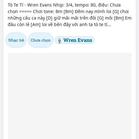
Tò Te Tí - Wren Evans Nhịp: 3/4, tempo: 80, điệu: Chưa
chọn ===== Chơi tone: Bm [Bm] Đêm nay mình loi [G] choi
những câu ca này [D] giữ mãi mãi trên đôi [G] môi [Bm] Em
đâu còn lẻ [Am] loi về bên đây với anh ta tò te tí...
Wren Evans
Nhạc trẻ
Chưa chọn