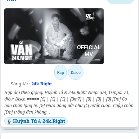
Rap
Disco
Sáng tác:
24k.Right
Hợp âm theo giọng: Huỳnh Tú & 24k.Right Nhịp: 3/4, tempo: 71,
điệu: Disco ===== [C] | [C] | [C] | [Bm7] | [B] | [B] | [B] [Em] Có
bàn chân lặng lẽ, [G] Giữa dòng đời như [C] nước cuốn. Chập chờn
[Em] trắng đen không...
Huỳnh Tú
&
24k.Right