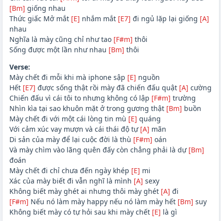
[Bm]
giống nhau
Thức giấc Mở mắt
[E]
nhắm mắt
[E7]
đi ngủ lặp lại giống
[A]
nhau
Nghĩa là mày cũng chỉ như tao
[F#m]
thôi
Sống được một lần như nhau
[Bm]
thôi
Verse:
Mày chết đi mỗi khi mà iphone sập
[E]
nguồn
Hết
[E7]
được sống thật rồi mày đã chiến đấu quật
[A]
cường
Chiến đấu vì cái tôi to nhưng không có lập
[F#m]
trường
Nhìn kìa tại sao khuôn mặt ở trong gương thật
[Bm]
buồn
Mày chết đi với một cái lòng tin mù
[E]
quáng
Với cảm xúc vay mượn và cái thái độ tự
[A]
mãn
Di sản của mày để lại cuộc đời là thù
[F#m]
oán
Và mày chìm vào lãng quên đấy còn chẳng phải là dự
[Bm]
đoán
Mày chết đi chỉ chưa đến ngày khép
[E]
mi
Xác của mày biết đi vẫn nghĩ là mình
[A]
sexy
Không biết mày ghét ai nhưng thôi mày ghét
[A]
đi
[F#m]
Nếu nó làm mày happy nếu nó làm mày hết
[Bm]
suy
Không biết mày có tự hỏi sau khi mày chết
[E]
là gì