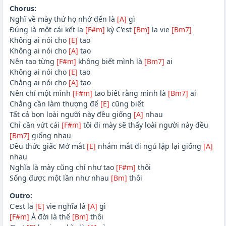
Chorus:
Nghĩ về mày thứ họ nhớ đến là
[A]
gì
Đúng là một cái kết lạ
[F#m]
kỳ C'est
[Bm]
la vie
[Bm7]
Không ai nói cho
[E]
tao
Không ai nói cho
[A]
tao
Nên tao từng
[F#m]
không biết mình là
[Bm7]
ai
Không ai nói cho
[E]
tao
Chẳng ai nói cho
[A]
tao
Nên chỉ một mình
[F#m]
tao biết rằng mình là
[Bm7]
ai
Chẳng cần làm thượng đế
[E]
cũng biết
Tất cả bọn loài người này đều giống
[A]
nhau
Chỉ cần vứt cái
[F#m]
tôi đi mày sẽ thấy loài người này đều
[Bm7]
giống nhau
Đều thức giấc Mở mắt
[E]
nhắm mắt đi ngủ lặp lại giống
[A]
nhau
Nghĩa là mày cũng chỉ như tao
[F#m]
thôi
Sống được một lần như nhau
[Bm]
thôi
Outro:
C'est la
[E]
vie nghĩa là
[A]
gì
[F#m]
À đời là thế
[Bm]
thôi