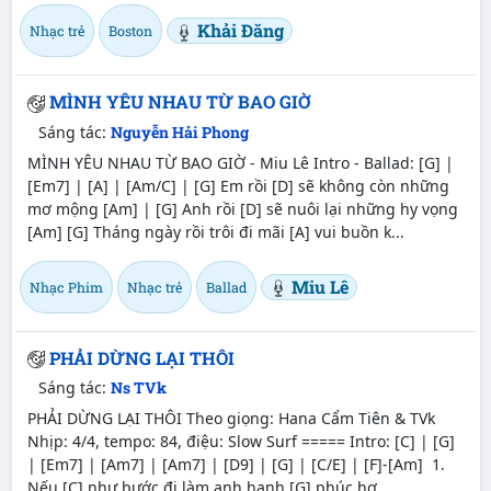
Khải Đăng
Nhạc trẻ
Boston
MÌNH YÊU NHAU TỪ BAO GIỜ
Sáng tác:
Nguyễn Hải Phong
MÌNH YÊU NHAU TỪ BAO GIỜ - Miu Lê Intro - Ballad: [G] |
[Em7] | [A] | [Am/C] | [G] Em rồi [D] sẽ không còn những
mơ mộng [Am] | [G] Anh rồi [D] sẽ nuôi lại những hy vọng
[Am] [G] Tháng ngày rồi trôi đi mãi [A] vui buồn k...
Miu Lê
Nhạc Phim
Nhạc trẻ
Ballad
PHẢI DỪNG LẠI THÔI
Sáng tác:
Ns TVk
PHẢI DỪNG LẠI THÔI Theo giọng: Hana Cẩm Tiên & TVk
Nhịp: 4/4, tempo: 84, điệu: Slow Surf ===== Intro: [C] | [G]
| [Em7] | [Am7] | [Am7] | [D9] | [G] | [C/E] | [F]-[Am] 1.
Nếu [C] như bước đi làm anh hạnh [G] phúc hơ...