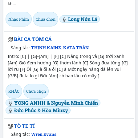
kh...
Long Nón Lá
Nhạc Phim
Chưa chọn
BÀI CA TÔM CÁ
Sáng tác:
THỊNH KAINZ
,
KATA TRẦN
Intro: [C] | [G]-[Am] | [F] [C] Nắng trong và [G] trời xanh
[Am] Gió đem hương [G] thơm lành [C] Sóng đưa từng [G]
lời ru [F] Ôi [G] à ối a ôi [C] à Một ngày nắng đã lên vui
[G/B] đi ta lo gì Đời [Am] có bao lâu có mấy [...
KHÁC
Chưa chọn
YONG ANHH
&
Nguyễn Minh Chiến
Đức Phúc
&
Hòa Minzy
TÒ TE TÍ
Sáng tác:
Wren Evans