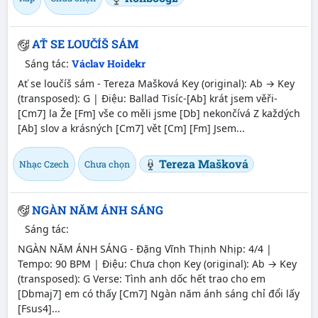
AŤ SE LOUČÍŠ SÁM
Sáng tác:
Václav Hoidekr
Ať se loučíš sám - Tereza Mašková Key (original): Ab → Key
(transposed): G | Điệu: Ballad Tisíc-[Ab] krát jsem věři-
[Cm7] la Že [Fm] vše co měli jsme [Db] nekončívá Z každých
[Ab] slov a krásných [Cm7] vět [Cm] [Fm] Jsem...
Tereza Mašková
Nhạc Czech
Chưa chọn
NGÀN NĂM ÁNH SÁNG
Sáng tác:
NGÀN NĂM ÁNH SÁNG - Đặng Vĩnh Thịnh Nhịp: 4/4 |
Tempo: 90 BPM | Điệu: Chưa chọn Key (original): Ab → Key
(transposed): G Verse: Tình anh dốc hết trao cho em
[Dbmaj7] em có thấy [Cm7] Ngàn năm ánh sáng chỉ đổi lấy
[Fsus4]...