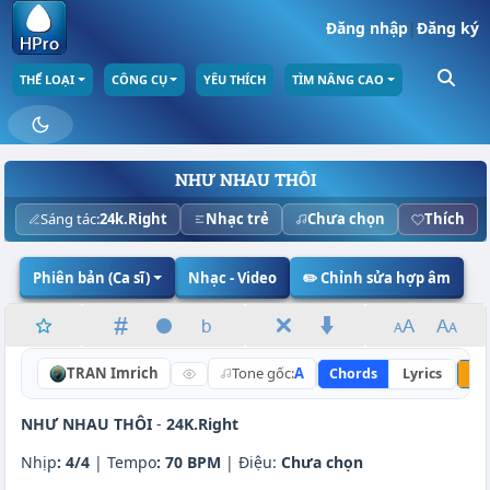
Đăng nhập
|
Đăng ký
THỂ LOẠI
CÔNG CỤ
YÊU THÍCH
TÌM NÂNG CAO
NHƯ NHAU THÔI
Sáng tác:
24k.Right
Nhạc trẻ
Chưa chọn
Thích
Phiên bản (Ca sĩ)
Nhạc - Video
✏️ Chỉnh sửa hợp âm
TRAN Imrich
Tone gốc:
A
Chords
Lyrics
Nâ
NHƯ NHAU THÔI
-
24K.Right
Nhịp
:
4/4
| Tempo
:
70 BPM
| Điệu:
Chưa chọn