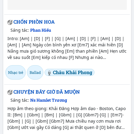
CHỐN PHỒN HOA
Sáng tác:
Phan Hiếu
Intro: [Am] | [D] | [F] | [G] | [Am] | [D] | [F] | [Am] | [D] |
[Am] | [Am] Ngày còn bình yên xơ [Em7] xác mái hiên [D]
Nắng mưa gió sương không [Em] than phiền [Am] Hẹn ước
về sau suốt [Em] kiếp có nhau [F] Nhưng ai nào...
Châu Khải Phong
Nhạc trẻ
Ballad
CHUYỆN BÂY GIỜ ĐÃ MUỘN
Sáng tác:
Ns Hamlet Trương
Hợp âm theo giọng: Khải Đăng Hợp âm dạo - Boston, Capo
II: [Bm] | [Gbm] | [Bm] | [Gbm] | [G] [Gbm7]-[G] | [Em7]-
[Gbm] | [G] | [Gbm] [Gbm7] Mưa chiều nay cơn mưa rơi
[Gbm] ướt vai gầy Có dáng [G] ai thật quen ở [D] bên đư...