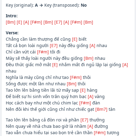
Key (original):
A →
Key (transposed):
No
Intro:
[Bm]
[E]
[A]
[F#m]
[Bm]
[E7]
[A]
[F#m]
[Bm]
Verse:
Chẳng cần làm thượng đế cũng
[E]
biết
Tất cả bọn loài người
[E7]
này đều giống
[A]
nhau
Chỉ cần vứt cái
[F#m]
tôi đi
Mày sẽ thấy loài người này đều giống
[Bm]
nhau
Đều thức giấc mở mắt
[E]
nhắm mắt đi ngủ lặp lại giống
[A]
nhau
Nghĩa là mày cũng chỉ như tao
[F#m]
thôi
Sống được một lần như nhau
[Bm]
thôi
Tao lớn lên bằng tiền lãi từ mấy sạp
[E]
hàng
Để biết sự hi sinh vốn trân quý hơn bạc
[A]
vàng
Học cách bay như một chú chim lạc
[F#m]
đàn
Nên đôi khi thế giới cũng chỉ như chiếc gạt
[Bm7]
tàn
Tao lớn lên bằng cả đòn roi và phần
[E7]
thưởng
Nên quay về nhà chưa bao giờ là nhầm
[A]
đường
Tao vẫn chưa hiểu tại sao bọn trẻ cần thần
[F#m]
tượng