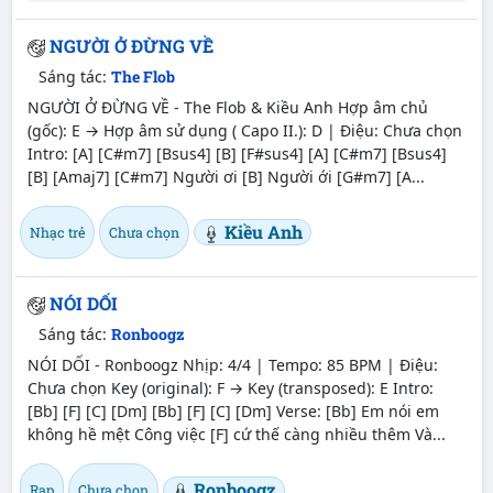
NGƯỜI Ở ĐỪNG VỀ
Sáng tác:
The Flob
NGƯỜI Ở ĐỪNG VỀ - The Flob & Kiều Anh Hợp âm chủ
(gốc): E → Hợp âm sử dụng ( Capo II.): D | Điệu: Chưa chọn
Intro: [A] [C#m7] [Bsus4] [B] [F#sus4] [A] [C#m7] [Bsus4]
[B] [Amaj7] [C#m7] Người ơi [B] Người ới [G#m7] [A...
Kiều Anh
Nhạc trẻ
Chưa chọn
NÓI DỐI
Sáng tác:
Ronboogz
NÓI DỐI - Ronboogz Nhịp: 4/4 | Tempo: 85 BPM | Điệu:
Chưa chọn Key (original): F → Key (transposed): E Intro:
[Bb] [F] [C] [Dm] [Bb] [F] [C] [Dm] Verse: [Bb] Em nói em
không hề mệt Công việc [F] cứ thế càng nhiều thêm Và...
Ronboogz
Rap
Chưa chọn