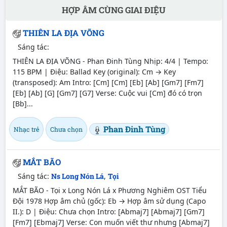
HỢP ÂM CÙNG GIAI ĐIỆU
THIÊN LA ĐỊA VÕNG
Sáng tác:
THIÊN LA ĐỊA VÕNG - Phan Đinh Tùng Nhịp: 4/4 | Tempo:
115 BPM | Điệu: Ballad Key (original): Cm → Key
(transposed): Am Intro: [Cm] [Cm] [Eb] [Ab] [Gm7] [Fm7]
[Eb] [Ab] [G] [Gm7] [G7] Verse: Cuộc vui [Cm] đó có trọn
[Bb]...
Phan Đinh Tùng
Nhạc trẻ
Chưa chọn
MẮT BÃO
Sáng tác:
Ns Long Nón Lá
,
Tọi
MẮT BÃO - Tọi x Long Nón Lá x Phương Nghiêm OST Tiểu
Đội 1978 Hợp âm chủ (gốc): Eb → Hợp âm sử dụng (Capo
II.): D | Điệu: Chưa chọn Intro: [Abmaj7] [Abmaj7] [Gm7]
[Fm7] [Ebmaj7] Verse: Con muốn viết thư nhưng [Abmaj7]