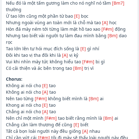
Nếu đó là một tấm gương làm cho nó nghĩ nó tầm
[Bm7]
thường
Ừ tao lớn cũng một phần từ bao
[E]
bọc
Nhưng ngoài vùng an toàn mới là chỗ mà tao
[A]
học
Hòn đá mày ném tới từng làm mặt hồ tao xao
[F#m]
động
Nhưng tao biết vài người tự làm đau mình bằng
[Bm]
dao
rọc
Tao lớn lên tự hói mục đích sống là
[E]
gì nhí
Đôi khi tao vị tha đôi khi là
[A]
vị kỷ
Vui khi nhìn mày tức không hiểu tao
[F#m]
bị gì
Có cải thiện và ác bên trong tao
[Bm]
trị vì
Chorus:
Không ai nói cho
[E]
tao
Không ai nói cho
[A]
tao
Nên tao từng
[F#m]
không biết mình là
[Bm]
ai
Khong ai nói cho
[E]
tao
Chẳng ai nói cho
[A]
tao
Nên chỉ một mình
[F#m]
tao biết rằng mình là
[Bm]
ai
Chẳng cần làm thượng đế cũng
[E]
biết
Tất cả bọn loài người này đều giống
[A]
nhau
Chỉ cần vứt cái
[F#m]
tôi đi mày sẽ thấy loài người này đều