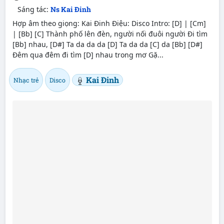
Sáng tác:
Ns Kai Đinh
Hợp âm theo giọng: Kai Đinh Điệu: Disco Intro: [D] | [Cm]
| [Bb] [C] Thành phố lên đèn, người nối đuôi người Đi tìm
[Bb] nhau, [D#] Ta da da da [D] Ta da da [C] da [Bb] [D#]
Đêm qua đêm đi tìm [D] nhau trong mơ Gặ...
Kai Đinh
Nhạc trẻ
Disco