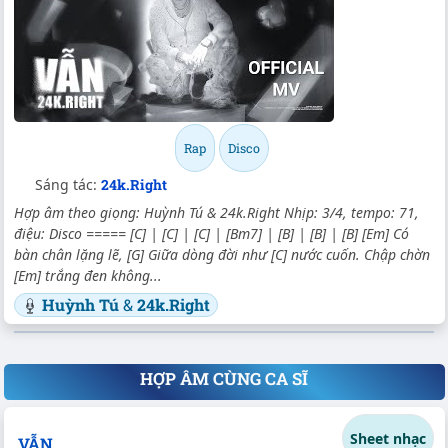
Rap
Disco
Sáng tác:
24k.Right
Hợp âm theo giọng: Huỳnh Tú & 24k.Right Nhịp: 3/4, tempo: 71,
điệu: Disco ===== [C] | [C] | [C] | [Bm7] | [B] | [B] | [B] [Em] Có
bàn chân lặng lẽ, [G] Giữa dòng đời như [C] nước cuốn. Chập chờn
[Em] trắng đen không...
Huỳnh Tú
&
24k.Right
HỢP ÂM CÙNG CA SĨ
Sheet nhạc
VẪN