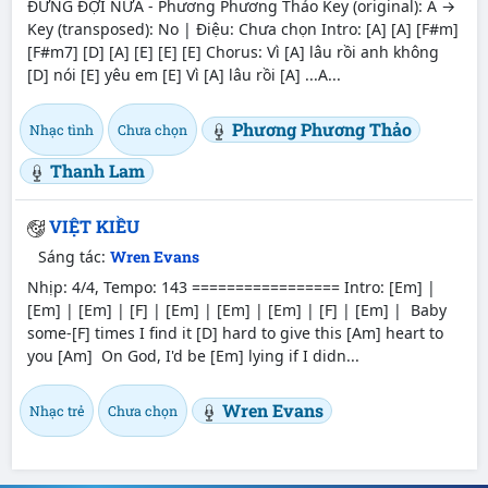
ĐỪNG ĐỢI NỮA - Phương Phương Thảo Key (original): A →
Key (transposed): No | Điệu: Chưa chọn Intro: [A] [A] [F#m]
[F#m7] [D] [A] [E] [E] [E] Chorus: Vì [A] lâu rồi anh không
[D] nói [E] yêu em [E] Vì [A] lâu rồi [A] ...A...
Phương Phương Thảo
Nhạc tình
Chưa chọn
Thanh Lam
VIỆT KIỀU
Sáng tác:
Wren Evans
Nhịp: 4/4, Tempo: 143 ================= Intro: [Em] |
[Em] | [Em] | [F] | [Em] | [Em] | [Em] | [F] | [Em] | Baby
some-[F] times I find it [D] hard to give this [Am] heart to
you [Am] On God, I'd be [Em] lying if I didn...
Wren Evans
Nhạc trẻ
Chưa chọn