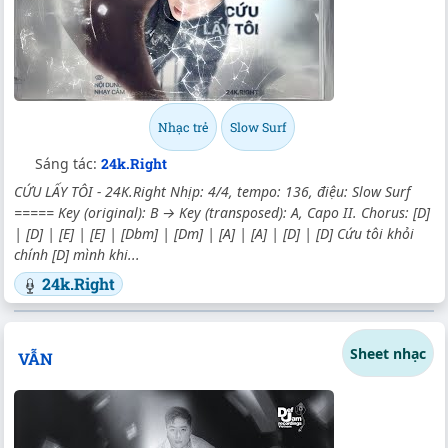
Nhạc trẻ
Slow Surf
Sáng tác:
24k.Right
CỨU LẤY TÔI - 24K.Right Nhịp: 4/4, tempo: 136, điệu: Slow Surf
===== Key (original): B → Key (transposed): A, Capo II. Chorus: [D]
| [D] | [E] | [E] | [Dbm] | [Dm] | [A] | [A] | [D] | [D] Cứu tôi khỏi
chính [D] mình khi...
24k.Right
Sheet nhạc
VẪN