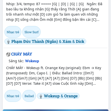
Nhịp: 3/4, tempo: 87 ===== [G] | [D] | [G] | [G] Ngắn: Đã
bao lâu ta không nhận [G] thấy rằng Thời [A] gian đang
trôi nhanh như một [D] cơn gió Ta làm quen với những
nhịp [E] sống chậm Ôm một [Em] đống bận lên cái [C]...
Nhạc trẻ
Slow Surf
Phạm Đức Thành (Ngắn)
&
Xám
&
Dick
CHÁY MÁY
Sáng tác:
Wokeup
CHÁY MÁY - Wokeup ft. Orange Key (original): Ebm → Key
(transposed): Dm, Capo I. | Điệu: Ballad Intro: [Dm7]
[Am7]-[Gm7] [Gm] [A7] [A7] [A7] [Dm] [D7] [Bb] [Dm] [Bb]
[D7] [D7] Verse: Take it [A7] slow Cuộc tình này [Dm]...
Wokeup
&
Orange
Nhạc trẻ
Ballad