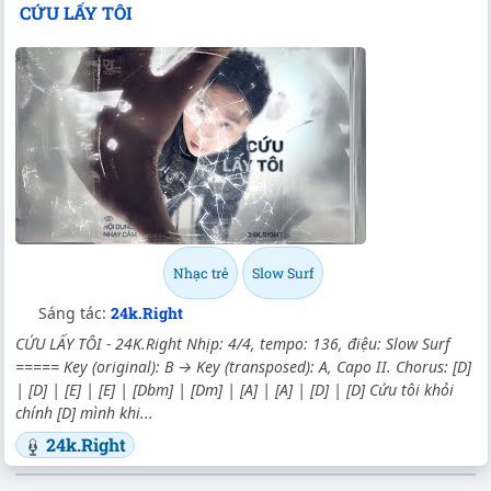
CỨU LẤY TÔI
Nhạc trẻ
Slow Surf
Sáng tác:
24k.Right
CỨU LẤY TÔI - 24K.Right Nhịp: 4/4, tempo: 136, điệu: Slow Surf
===== Key (original): B → Key (transposed): A, Capo II. Chorus: [D]
| [D] | [E] | [E] | [Dbm] | [Dm] | [A] | [A] | [D] | [D] Cứu tôi khỏi
chính [D] mình khi...
24k.Right