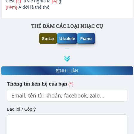
C’est
[E]
la vie nghĩa là
[A]
gì
[F#m]
À đời là thế thôi
Phần nội dung
THẾ BẤM CÁC LOẠI NHẠC CỤ
Guitar
Ukulele
Piano
BÌNH LUẬN
Thông tin liên hệ của bạn
(*)
Báo lỗi / Góp ý