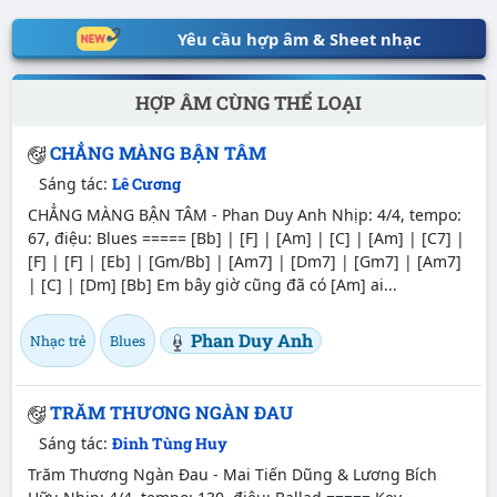
Yêu cầu hợp âm & Sheet nhạc
HỢP ÂM CÙNG THỂ LOẠI
CHẲNG MÀNG BẬN TÂM
Sáng tác:
Lê Cương
CHẲNG MÀNG BẬN TÂM - Phan Duy Anh Nhịp: 4/4, tempo:
67, điệu: Blues ===== [Bb] | [F] | [Am] | [C] | [Am] | [C7] |
[F] | [F] | [Eb] | [Gm/Bb] | [Am7] | [Dm7] | [Gm7] | [Am7]
| [C] | [Dm] [Bb] Em bây giờ cũng đã có [Am] ai...
Phan Duy Anh
Nhạc trẻ
Blues
TRĂM THƯƠNG NGÀN ĐAU
Sáng tác:
Đinh Tùng Huy
Trăm Thương Ngàn Đau - Mai Tiến Dũng & Lương Bích