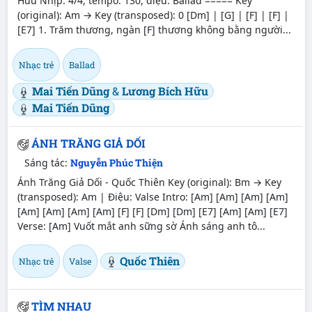
Hữu Nhịp: 4/4, tempo: 130, điệu: Ballad ===== Key
(original): Am → Key (transposed): 0 [Dm] | [G] | [F] | [F] |
[E7] 1. Trăm thương, ngàn [F] thương không bằng người...
Nhạc trẻ
Ballad
Mai Tiến Dũng
&
Lương Bích Hữu
Mai Tiến Dũng
ÁNH TRĂNG GIẢ DỐI
Sáng tác:
Nguyễn Phúc Thiện
Ánh Trăng Giả Dối - Quốc Thiên Key (original): Bm → Key
(transposed): Am | Điệu: Valse Intro: [Am] [Am] [Am] [Am]
[Am] [Am] [Am] [Am] [F] [F] [Dm] [Dm] [E7] [Am] [Am] [E7]
Verse: [Am] Vuốt mắt anh sững sờ Ánh sáng anh tô...
Quốc Thiên
Nhạc trẻ
Valse
TÌM NHAU