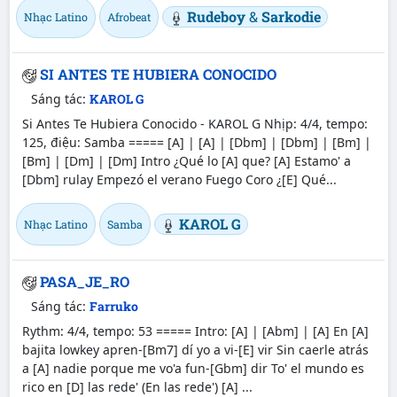
Rudeboy
&
Sarkodie
Nhạc Latino
Afrobeat
SI ANTES TE HUBIERA CONOCIDO
Sáng tác:
KAROL G
Si Antes Te Hubiera Conocido - KAROL G Nhịp: 4/4, tempo:
125, điệu: Samba ===== [A] | [A] | [Dbm] | [Dbm] | [Bm] |
[Bm] | [Dm] | [Dm] Intro ¿Qué lo [A] que? [A] Estamo' a
[Dbm] rulay Empezó el verano Fuego Coro ¿[E] Qué...
KAROL G
Nhạc Latino
Samba
PASA_JE_RO
Sáng tác:
Farruko
Rythm: 4/4, tempo: 53 ===== Intro: [A] | [Abm] | [A] En [A]
bajita lowkey apren-[Bm7] dí yo a vi-[E] vir Sin caerle atrás
a [A] nadie porque me vo'a fun-[Gbm] dir To' el mundo es
rico en [D] las rede' (En las rede') [A] ...