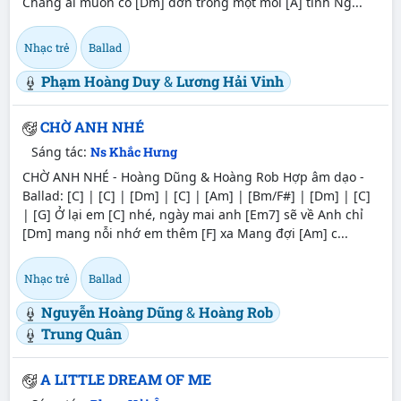
Chẳng ai muốn cô [Dm] đơn trong một mối [A] tình Ng...
Nhạc trẻ
Ballad
Phạm Hoàng Duy
&
Lương Hải Vinh
CHỜ ANH NHÉ
Sáng tác:
Ns Khắc Hưng
CHỜ ANH NHÉ - Hoàng Dũng & Hoàng Rob Hợp âm dạo -
Ballad: [C] | [C] | [Dm] | [C] | [Am] | [Bm/F#] | [Dm] | [C]
| [G] Ở lại em [C] nhé, ngày mai anh [Em7] sẽ về Anh chỉ
[Dm] mang nỗi nhớ em thêm [F] xa Mang đợi [Am] c...
Nhạc trẻ
Ballad
Nguyễn Hoàng Dũng
&
Hoàng Rob
Trung Quân
A LITTLE DREAM OF ME