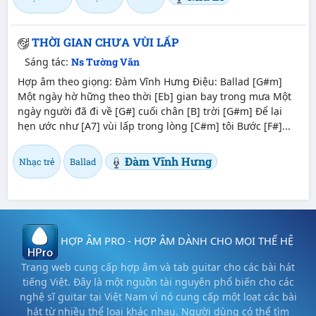
THỜI GIAN CHƯA VÙI LẤP
Sáng tác:
Ns Tường Văn
Hợp âm theo giọng: Đàm Vĩnh Hưng Điệu: Ballad [G#m]
Một ngày hờ hững theo thời [Eb] gian bay trong mưa Một
ngày người đã đi về [G#] cuối chân [B] trời [G#m] Để lại
hẹn ước như [A7] vùi lấp trong lòng [C#m] tôi Bước [F#]...
Đàm Vĩnh Hưng
Nhạc trẻ
Ballad
HỢP ÂM PRO - HỢP ÂM DÀNH CHO MỌI THẾ HỆ
Trang web cung cấp hợp âm và tab guitar cho các bài hát
tiếng Việt. Đây là một nguồn tài nguyên phổ biến cho các
nghệ sĩ guitar tại Việt Nam vì nó cung cấp một loạt các bài
hát từ nhiều thể loại khác nhau. Người dùng có thể tìm