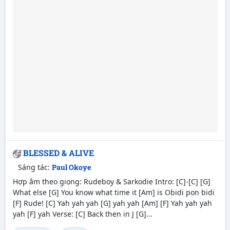
BLESSED & ALIVE
Sáng tác:
Paul Okoye
Hợp âm theo giọng: Rudeboy & Sarkodie Intro: [C]-[C] [G]
What else [G] You know what time it [Am] is Obidi pon bidi
[F] Rude! [C] Yah yah yah [G] yah yah [Am] [F] Yah yah yah
yah [F] yah Verse: [C] Back then in J [G]...