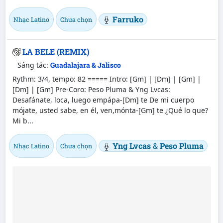
Farruko
Nhạc Latino
Chưa chọn
LA BELE (REMIX)
Sáng tác:
Guadalajara & Jalisco
Rythm: 3/4, tempo: 82 ===== Intro: [Gm] | [Dm] | [Gm] |
[Dm] | [Gm] Pre-Coro: Peso Pluma & Yng Lvcas:
Desafánate, loca, luego empápa-[Dm] te De mi cuerpo
mójate, usted sabe, en él, ven,mónta-[Gm] te ¿Qué lo que?
Mi b...
Yng Lvcas
&
Peso Pluma
Nhạc Latino
Chưa chọn