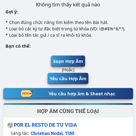
Không tìm thấy kết quả nào
Gợi ý:
* Chọn đúng chức năng tìm kiếm theo tên Bài hát.
* Loại bỏ các ký tự đặc biệt trong từ khóa (VD: !@#$%^&*?).
* Loại bỏ tên tác giả / ca sĩ ra khỏi từ khóa.
Bạn có thể:
Soạn Hợp Âm
(Hoặc)
Yêu cầu Hợp Âm
Yêu cầu hợp âm & Sheet nhạc
HỢP ÂM CÙNG THỂ LOẠI
POR EL RESTO DE TU VIDA
Sáng tác:
Christian Nodal
,
TINI