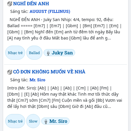
NGHĨ ĐẾN ANH
Sáng tác:
AUGUST (FILLINUS)
NGHĨ ĐẾN ANH - Juky San Nhịp: 4/4, tempo: 92, điệu:
Ballad ===== [Em7] | [Em7] | [Gbm] | [Bm] [Em7] | [Em] |
[Gbm] | [Bm] Nghĩ đến [Em] anh từ đêm tới ngày Bấy lâu
[A] nay tình yêu ở đâu Mất bao [Gbm] lâu để anh g...
Juky San
Nhạc trẻ
Ballad
CÔ ĐƠN KHÔNG MUỐN VỀ NHÀ
Sáng tác:
Mr. Siro
Intro (Mr. Siro): [Ab] | [Ab] | [Ab] | [Cm] | [Ab] [Fm] |
[Dbm] | [E] [Ab] Hôm nay thật khác Tinh mơ tôi thức dậy
thật [Cm7] sớm [Cm7] [Fm] Cuộn mền và gối [Bb] Vươn vai
để lấy hơi thật [Dbm] sâu [Dbm] Giờ đi [Ab] đâu cũ...
Mr. Siro
Nhạc trẻ
Slow