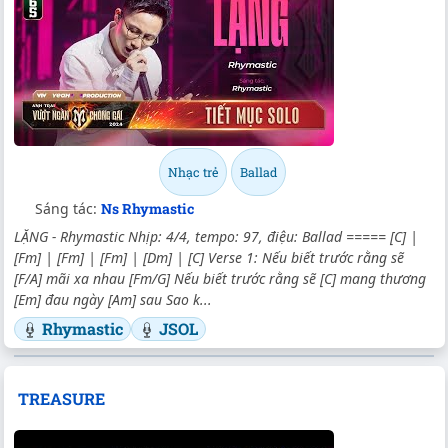
Nhạc trẻ
Ballad
Sáng tác:
Ns Rhymastic
LẶNG - Rhymastic Nhịp: 4/4, tempo: 97, điệu: Ballad ===== [C] |
[Fm] | [Fm] | [Fm] | [Dm] | [C] Verse 1: Nếu biết trước rằng sẽ
[F/A] mãi xa nhau [Fm/G] Nếu biết trước rằng sẽ [C] mang thương
[Em] đau ngày [Am] sau Sao k...
Rhymastic
JSOL
TREASURE