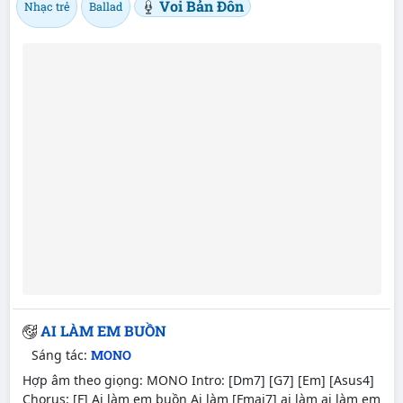
Voi Bản Đôn
Nhạc trẻ
Ballad
AI LÀM EM BUỒN
Sáng tác:
MONO
Hợp âm theo giọng: MONO Intro: [Dm7] [G7] [Em] [Asus4]
Chorus: [F] Ai làm em buồn Ai làm [Fmaj7] ai làm ai làm em