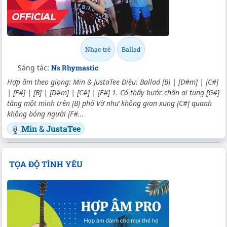
Nhạc trẻ
Ballad
Sáng tác:
Ns Rhymastic
Hợp âm theo giọng: Min & JustaTee Điệu: Ballad [B] | [D#m] | [C#]
| [F#] | [B] | [D#m] | [C#] | [F#] 1. Có thấy bước chân ai tung [G#]
tăng một mình trên [B] phố Vờ như không gian xung [C#] quanh
không bóng người [F#...
Min
&
JustaTee
TỌA ĐỘ TÌNH YÊU