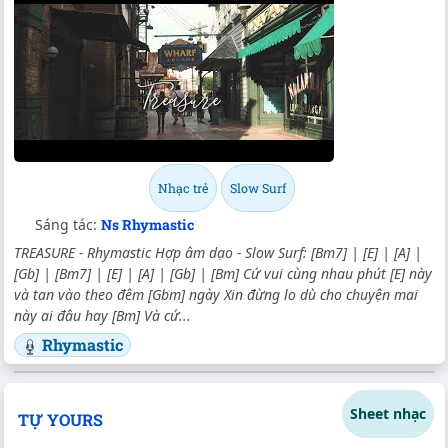
Nhạc trẻ
Slow Surf
Sáng tác:
Ns Rhymastic
TREASURE - Rhymastic Hợp âm dạo - Slow Surf: [Bm7] | [E] | [A] |
[Gb] | [Bm7] | [E] | [A] | [Gb] | [Bm] Cứ vui cùng nhau phút [E] này
và tan vào theo đêm [Gbm] ngày Xin đừng lo dù cho chuyện mai
này ai đâu hay [Bm] Và cứ...
Rhymastic
Sheet nhạc
TỰ YOURS