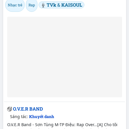
TVk
&
KAISOUL
Nhạc trẻ
Rap
O.V.E.R BAND
Sáng tác:
Khuyết danh
O.V.E.R Band - Sơn Tùng M-TP Điệu: Rap Over...[A] Cho tôi