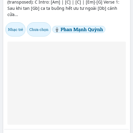
(transposed): C Intro: [Am] | [C] | [C] | [Em]-[G] Verse 1:
Sau khi tan [Gb] ca ta buông hết ưu tư ngoài [Db] cánh
cửa...
Phan Mạnh Quỳnh
Nhạc trẻ
Chưa chọn