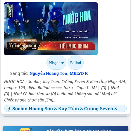
Nhạc trẻ
Ballad
Sáng tác:
Nguyễn Hoàng Tôn
,
MELYD K
NƯỚC HOA - Soobin, Kay Trần, Cường Seven & Kiên Ứng Nhịp: 4/4,
tempo: 125, điệu: Ballad ===== Intro - Capo I.: [A] | [D] | [Em] |
[D] | [Em] Có bao tâm sự [D] buồn mà không sao nói [Am] hết
Chiếc phone chưa sập [Em]...
Soobin Hoàng Sơn
&
Kay Trần
&
Cường Seven
&
Kiên
Yêu cầu hợp âm & Sheet nhạc