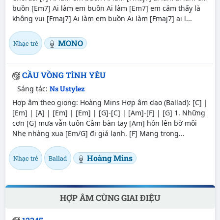
buồn [Em7] Ai làm em buồn Ai làm [Em7] em cảm thấy là
không vui [Fmaj7] Ai làm em buồn Ai làm [Fmaj7] ai l...
MONO
Nhạc trẻ
CẦU VỒNG TÌNH YÊU
Sáng tác:
Ns Ustylez
Hợp âm theo giọng: Hoàng Mins Hợp âm dạo (Ballad): [C] |
[Em] | [A] | [Em] | [Em] | [G]-[C] | [Am]-[F] | [G] 1. Những
cơn [G] mưa vẫn tuôn Cầm bàn tay [Am] hôn lên bờ môi
Nhẹ nhàng xua [Em/G] đi giá lạnh. [F] Mang trong...
Hoàng Mins
Nhạc trẻ
Ballad
HỢP ÂM CÙNG GIAI ĐIỆU