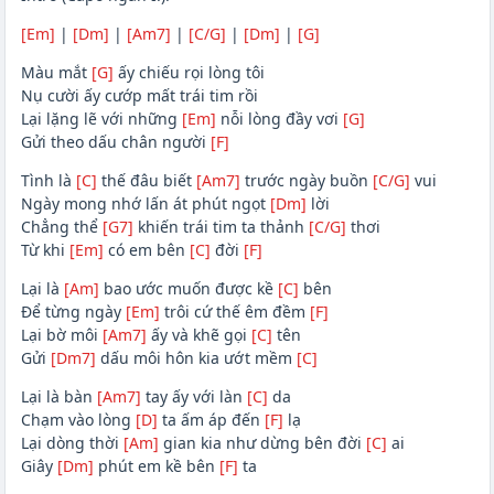
[Em]
|
[Dm]
|
[Am7]
|
[C/G]
|
[Dm]
|
[G]
Màu mắt
[G]
ấy chiếu rọi lòng tôi
Nụ cười ấy cướp mất trái tim rồi
Lại lặng lẽ với những
[Em]
nỗi lòng đầy vơi
[G]
Gửi theo dấu chân người
[F]
Tình là
[C]
thế đâu biết
[Am7]
trước ngày buồn
[C/G]
vui
Ngày mong nhớ lấn át phút ngọt
[Dm]
lời
Chẳng thể
[G7]
khiến trái tim ta thảnh
[C/G]
thơi
Từ khi
[Em]
có em bên
[C]
đời
[F]
Lại là
[Am]
bao ước muốn được kề
[C]
bên
Để từng ngày
[Em]
trôi cứ thế êm đềm
[F]
Lại bờ môi
[Am7]
ấy và khẽ gọi
[C]
tên
Gửi
[Dm7]
dấu môi hôn kia ướt mềm
[C]
Lại là bàn
[Am7]
tay ấy với làn
[C]
da
Chạm vào lòng
[D]
ta ấm áp đến
[F]
lạ
Lại dòng thời
[Am]
gian kia như dừng bên đời
[C]
ai
Giây
[Dm]
phút em kề bên
[F]
ta