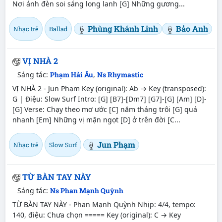
Nơi ánh đèn soi sáng long lanh [G] Những gương...
Phùng Khánh Linh
Bảo Anh
Nhạc trẻ
Ballad
VỊ NHÀ 2
Sáng tác:
Phạm Hải Âu
,
Ns Rhymastic
VỊ NHÀ 2 - Jun Phạm Key (original): Ab → Key (transposed):
G | Điệu: Slow Surf Intro: [G] [B7]-[Dm7] [G7]-[G] [Am] [D]-
[G] Verse: Chạy theo mơ ước [C] năm tháng trôi [G] quá
nhanh [Em] Những vị mặn ngọt [D] ở trên đời [C...
Jun Phạm
Nhạc trẻ
Slow Surf
TỪ BÀN TAY NÀY
Sáng tác:
Ns Phan Mạnh Quỳnh
TỪ BÀN TAY NÀY - Phan Mạnh Quỳnh Nhịp: 4/4, tempo:
140, điệu: Chưa chọn ===== Key (original): C → Key