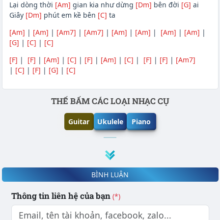
Lại dòng thời
[Am]
gian kia như dừng
[Dm]
bên đời
[G]
ai
Giây
[Dm]
phút em kề bên
[C]
ta
[Am]
|
[Am]
|
[Am7]
|
[Am7]
|
[Am]
|
[Am]
|
[Am]
|
[Am]
|
[G]
|
[C]
|
[C]
[F]
|
[F]
|
[Am]
|
[C]
|
[F]
|
[Am]
|
[C]
|
[F]
|
[F]
|
[Am7]
|
[C]
|
[F]
|
[G]
|
[C]
Phần nội dung
THẾ BẤM CÁC LOẠI NHẠC CỤ
Guitar
Ukulele
Piano
BÌNH LUẬN
Thông tin liên hệ của bạn
(*)