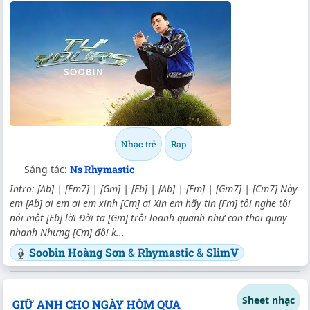
Nhạc trẻ
Rap
Sáng tác:
Ns Rhymastic
Intro: [Ab] | [Fm7] | [Gm] | [Eb] | [Ab] | [Fm] | [Gm7] | [Cm7] Này
em [Ab] ơi em ơi em xinh [Cm] ơi Xin em hãy tin [Fm] tôi nghe tôi
nói một [Eb] lời Đời ta [Gm] trôi loanh quanh như con thoi quay
nhanh Nhưng [Cm] đôi k...
Soobin Hoàng Sơn
&
Rhymastic
&
SlimV
Sheet nhạc
GIỮ ANH CHO NGÀY HÔM QUA