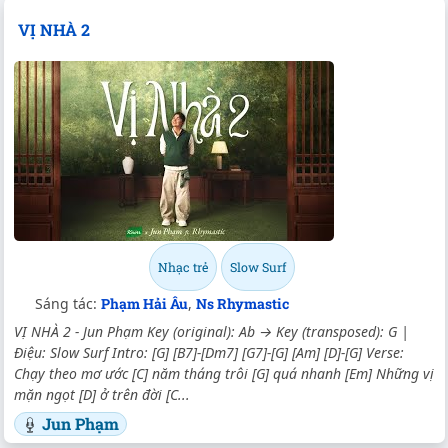
VỊ NHÀ 2
Nhạc trẻ
Slow Surf
Sáng tác:
Phạm Hải Âu
,
Ns Rhymastic
VỊ NHÀ 2 - Jun Phạm Key (original): Ab → Key (transposed): G |
Điệu: Slow Surf Intro: [G] [B7]-[Dm7] [G7]-[G] [Am] [D]-[G] Verse:
Chạy theo mơ ước [C] năm tháng trôi [G] quá nhanh [Em] Những vị
mặn ngọt [D] ở trên đời [C...
Jun Phạm