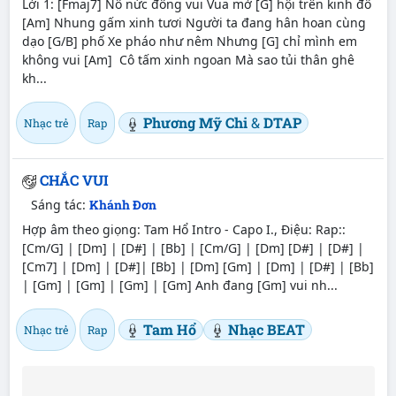
Lời 1: [Fmaj7] Nô nức đông vui Vua mở [G] hội trên kinh đô
[Am] Nhung gấm xinh tươi Người ta đang hân hoan cùng
dạo [G/B] phố Xe pháo như nêm Nhưng [G] chỉ mình em
không vui [Am] Cô tấm xinh ngoan Mà sao tủi thân ghê
kh...
Phương Mỹ Chi
&
DTAP
Nhạc trẻ
Rap
CHẮC VUI
Sáng tác:
Khánh Đơn
Hợp âm theo giọng: Tam Hổ Intro - Capo I., Điệu: Rap::
[Cm/G] | [Dm] | [D#] | [Bb] | [Cm/G] | [Dm] [D#] | [D#] |
[Cm7] | [Dm] | [D#]| [Bb] | [Dm] [Gm] | [Dm] | [D#] | [Bb]
| [Gm] | [Gm] | [Gm] | [Gm] Anh đang [Gm] vui nh...
Tam Hổ
Nhạc BEAT
Nhạc trẻ
Rap