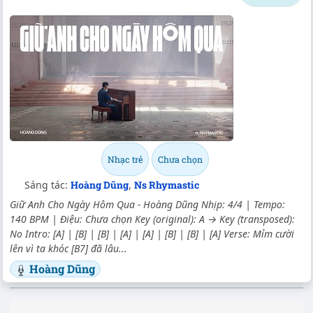
Nhạc trẻ
Chưa chọn
Sáng tác:
Hoàng Dũng
,
Ns Rhymastic
Giữ Anh Cho Ngày Hôm Qua - Hoàng Dũng Nhịp: 4/4 | Tempo:
140 BPM | Điệu: Chưa chọn Key (original): A → Key (transposed):
No Intro: [A] | [B] | [B] | [A] | [A] | [B] | [B] | [A] Verse: Mỉm cười
lên vì ta khóc [B7] đã lâu...
Hoàng Dũng