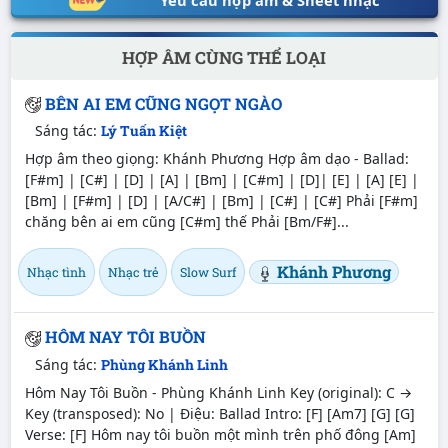
HỢP ÂM CÙNG THỂ LOẠI
BÊN AI EM CŨNG NGỌT NGÀO
Sáng tác:
Lý Tuấn Kiệt
Hợp âm theo giọng: Khánh Phương Hợp âm dạo - Ballad:
[F#m] | [C#] | [D] | [A] | [Bm] | [C#m] | [D]| [E] | [A] [E] |
[Bm] | [F#m] | [D] | [A/C#] | [Bm] | [C#] | [C#] Phải [F#m]
chăng bên ai em cũng [C#m] thế Phải [Bm/F#]...
Khánh Phương
Nhạc tình
Nhạc trẻ
Slow Surf
HÔM NAY TÔI BUỒN
Sáng tác:
Phùng Khánh Linh
Hôm Nay Tôi Buồn - Phùng Khánh Linh Key (original): C →
Key (transposed): No | Điệu: Ballad Intro: [F] [Am7] [G] [G]
Verse: [F] Hôm nay tôi buồn một mình trên phố đông [Am]