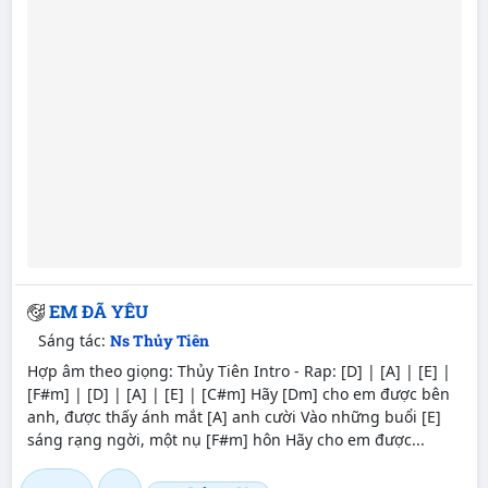
EM ĐÃ YÊU
Sáng tác:
Ns Thủy Tiên
Hợp âm theo giọng: Thủy Tiên Intro - Rap: [D] | [A] | [E] |
[F#m] | [D] | [A] | [E] | [C#m] Hãy [Dm] cho em được bên
anh, được thấy ánh mắt [A] anh cười Vào những buổi [E]
sáng rạng ngời, một nụ [F#m] hôn Hãy cho em được...