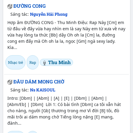
ĐƯỜNG CONG
Sáng tác:
Nguyễn Hải Phong
Hợp âm ĐƯỜNG CONG - Thu Minh Điệu: Rap Này [Cm] em
từ đâu về đây vừa hay nhìn em là say Này em từ xưa về nay
vừa hay lòng ta thức [Bb] dậy Oh oh la [Cm] la, đường
cong em đấy mà Oh oh la la, ngọc [Gm] ngà sexy lady.
Kìa...
Thu Minh
Nhạc trẻ
Rap
ĐÂU DÁM MONG CHỜ
Sáng tác:
Ns KAISOUL
Intro: [Dbm] | [Abm] | [A] | [E] | [Dbm] | [Abm] |
[Abm/Eb] | [Dbm] Lời 1: Có bài tình [Dbm] ca tôi vẫn hát
cho nàng, người [Gb] thương trong mơ Vì đời [B] tôi, đò
mãi trôi ai dám mong chờ Tiếng lòng nặng [E] mang,
đành...