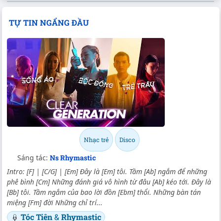
TỰ TIN NGẨNG ĐẦU
Nhạc trẻ
Disco
Sáng tác:
Ns Rhymastic
Intro: [F] | [C/G] | [Em] Đây là [Em] tôi. Tầm [Ab] ngắm để những
phê bình [Cm] Những đánh giá vô hình từ đâu [Ab] kéo tới. Đây là
[Bb] tôi. Tầm ngắm của bao lời đồn [Ebm] thổi. Những bàn tán
miệng [Fm] đời Những chỉ trí...
Tóc Tiên
&
Rhymastic