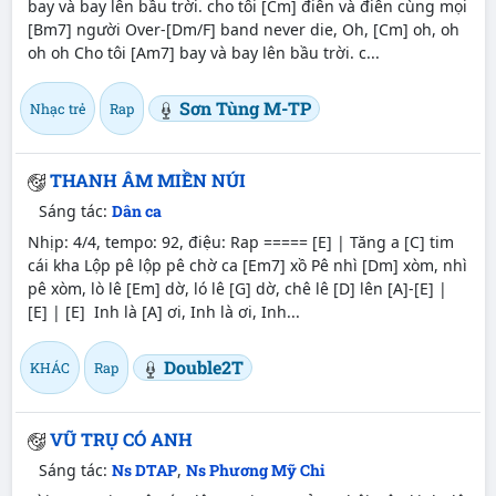
bay và bay lên bầu trời. cho tôi [Cm] điên và điên cùng mọi
[Bm7] người Over-[Dm/F] band never die, Oh, [Cm] oh, oh
oh oh Cho tôi [Am7] bay và bay lên bầu trời. c...
Sơn Tùng M-TP
Nhạc trẻ
Rap
THANH ÂM MIỀN NÚI
Sáng tác:
Dân ca
Nhịp: 4/4, tempo: 92, điệu: Rap ===== [E] | Tăng a [C] tim
cái kha Lộp pê lộp pê chờ ca [Em7] xồ Pê nhì [Dm] xòm, nhì
pê xòm, lò lê [Em] dờ, ló lê [G] dờ, chê lê [D] lên [A]-[E] |
[E] | [E] Inh là [A] ơi, Inh là ơi, Inh...
Double2T
KHÁC
Rap
VŨ TRỤ CÓ ANH
Sáng tác:
Ns DTAP
,
Ns Phương Mỹ Chi