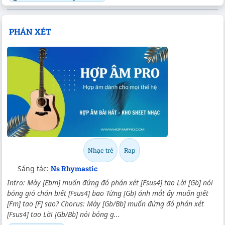
PHÁN XÉT
Nhạc trẻ
Rap
Sáng tác:
Ns Rhymastic
Intro: Mày [Ebm] muốn đứng đó phán xét [Fsus4] tao Lời [Gb] nói
bóng gió chán biết [Fsus4] bao Từng [Gb] ánh mắt ấy muốn giết
[Fm] tao [F] sao? Chorus: Mày [Gb/Bb] muốn đứng đó phán xét
[Fsus4] tao Lời [Gb/Bb] nói bóng g...