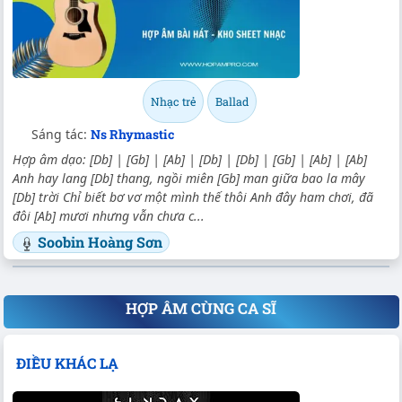
Nhạc trẻ
Ballad
Sáng tác:
Ns Rhymastic
Hợp âm dạo: [Db] | [Gb] | [Ab] | [Db] | [Db] | [Gb] | [Ab] | [Ab]
Anh hay lang [Db] thang, ngồi miên [Gb] man giữa bao la mây
[Db] trời Chỉ biết bơ vơ một mình thế thôi Anh đây ham chơi, đã
đôi [Ab] mươi nhưng vẫn chưa c...
Soobin Hoàng Sơn
HỢP ÂM CÙNG CA SĨ
ĐIỀU KHÁC LẠ