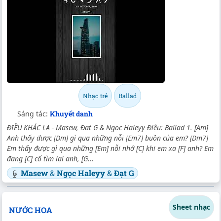
Nhạc trẻ
Ballad
Sáng tác:
Khuyết danh
ĐIỀU KHÁC LẠ - Masew, Đạt G & Ngọc Haleyy Điệu: Ballad 1. [Am]
Anh thấy được [Dm] gì qua những nỗi [Em7] buồn của em? [Dm7]
Em thấy được gì qua những [Em] nỗi nhớ [C] khi em xa [F] anh? Em
đang [C] cố tìm lại anh, [G...
Masew
&
Ngọc Haleyy
&
Đạt G
Sheet nhạc
NƯỚC HOA