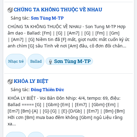
CHÚNG TA KHÔNG THUỘC VỀ NHAU
Sáng tác:
Sơn Tùng M-TP
CHÚNG TA KHÔNG THUỘC VỀ NHAU - Son Tung M-TP Hợp
âm dạo - Ballad: [Fm] | [G] | [Am7] | [G] | [Fm] | [Gm]
| [Am7] | [G] Niềm tin đã [F] mất, giọt nước mắt cuốn ký ức
anh chìm [G] sâu Tình về nơi [Am] đâu, cô đơn đôi chân...
Sơn Tùng M-TP
Nhạc trẻ
Ballad
KHÓA LY BIỆT
Sáng tác:
Đông Thiên Đức
KHÓA LY BIỆT - Voi Bản Đôn Nhịp: 4/4, tempo: 69, điệu:
Ballad ===== [G] | [Gbm]-[Em] | [Em7] | [Gbm]-[Em] |
[Em7] [Bm]-[A] | [G]-[G] | [E]-[D/Gb] | [Em7] | [Bm]-[Bm]
Hỡi cơn [Bm] mưa bao đêm không [Gbm] ngủ Liệu rằng
xa...