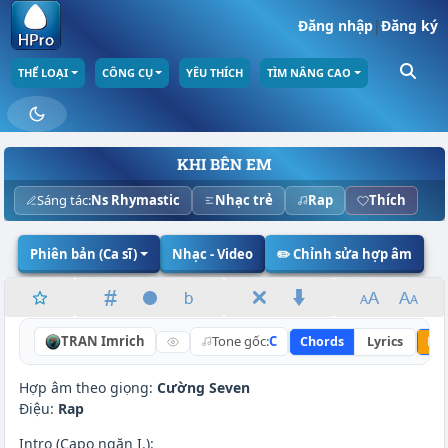
Đăng nhập
|
Đăng ký
THỂ LOẠI
CÔNG CỤ
YÊU THÍCH
TÌM NÂNG CAO
KHI BÊN EM
Sáng tác:
Ns Rhymastic
Nhạc trẻ
Rap
Thích
Phiên bản (Ca sĩ)
Nhạc - Video
✏️ Chỉnh sửa hợp âm
TRAN Imrich
Tone gốc:
C
Chords
Lyrics
Nâ
Hợp âm theo giọng:
Cường Seven
Điệu:
Rap
Intro (Capo ngăn I.):