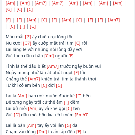
[Am]
|
[Am]
|
[Am7]
|
[Am7]
|
[Am]
|
[Am]
|
[Am]
|
[Am]
|
[G]
|
[C]
|
[C]
[F]
|
[F]
|
[Am]
|
[C]
|
[F]
|
[Am]
|
[C]
|
[F]
|
[F]
|
[Am7]
|
[C]
|
[F]
|
[G]
Màu mắt
[G]
ấy chiếu rọi lòng tôi
Nụ cười
[G7]
ấy cướp mất trái tim
[C]
rồi
Lại lặng lẽ với những nỗi lòng đầy vơi
Gửi theo dấu chân
[Cm]
người
[F]
Tình là thế đâu biết
[Am7]
trước ngày buồn vui
Ngày mong nhớ lấn át phút ngọt
[F]
lời
Chẳng thể
[Am7]
khiến trái tim ta thảnh thơi
Từ khi có em bên
[C]
đời
[G]
Lại là
[Am]
bao ước muốn được kề
[C]
bên
Để từng ngày trôi cứ thế êm
[F]
đềm
Lại bờ môi
[Am]
ấy và khẽ gọi
[C]
tên
Gửi
[D]
dấu môi hôn kia ướt mềm
[Em/G]
Lại là bàn
[Am]
tay ấy với làn
[G]
da
Chạm vào lòng
[Dm]
ta ấm áp đến
[F]
lạ