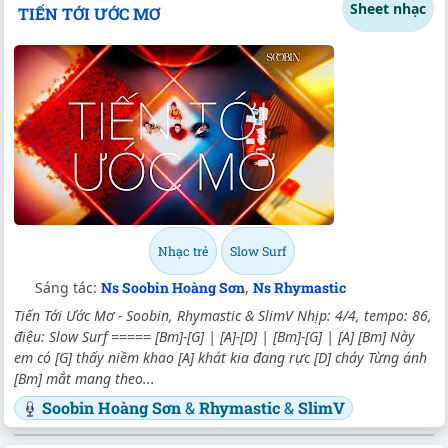
Sheet nhạc
TIẾN TỚI ƯỚC MƠ
Nhạc trẻ
Slow Surf
Sáng tác:
Ns Soobin Hoàng Sơn
,
Ns Rhymastic
Tiến Tới Ước Mơ - Soobin, Rhymastic & SlimV Nhịp: 4/4, tempo: 86,
điệu: Slow Surf ===== [Bm]-[G] | [A]-[D] | [Bm]-[G] | [A] [Bm] Này
em có [G] thấy niềm khao [A] khát kia đang rực [D] cháy Từng ánh
[Bm] mắt mang theo...
Soobin Hoàng Sơn
&
Rhymastic
&
SlimV