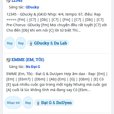
12345
Sáng tác:
GDucky
12345 - GDucky & JGKiD Nhịp: 4/4, tempo: 67, điệu: Rap
===== [Fm] | [C7] | [Db] | [C7] | [Fm] | [C7] | [Db] | [C7]
Pre-Chorus: GDucky [Fm] Mọi chuyện đều rất tuyệt [C7] vời
Cho đến [Db] khi em nói [C] lời từ biệt Thì...
GDucky
&
Da Lab
Rap
Rap
EMME (EM, TÔI)
Sáng tác:
Ns Đạt G
EMME (Em, Tôi) - Đạt G & DuUyen Hợp âm dạo - Rap: [Em] |
[Em] | [Ebm7] | [Dbm] | [Ab]-[Em] | [G] | [Gbm] | [E] Có
[E] quá nhiều cuộc gọi trong một ngày Nhưng mà cuộc gọi
[A] cuối là lúc không tỉnh mà đang say Có [Ebm...
Đạt G
&
DuUyen
Nhạc trẻ
Rap