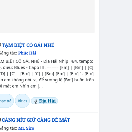
TẠM BIỆT CÔ GÁI NHÉ
Sáng tác:
Phúc Hải
M BIỆT CÔ GÁI NHÉ - Địa Hải Nhịp: 4/4, tempo:
, điệu: Blues - Capo III. ===== [Em] | [Bm] | [C]
[D] | [C] | [Bm] | [C] | [Bm]-[Em] | [Em] 1. [Em]
o em không nói ra, để vương lệ [Bm] buồn trên
i mắt em Nhìn em [...
Địa Hải
hạc trẻ
Blues
CÀNG NÍU GIỮ CÀNG DỄ MẤT
Sáng tác:
Mr. Siro