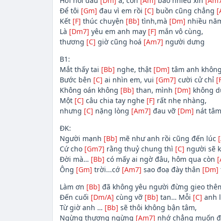
Hỡi nỗi đau
[Dm]
à, còn
[Am]
bao nhiêu xin
[Am7
Để tôi
[Gm]
đau vì em rồi
[C]
buồn cũng chẳng
[
Kết
[F]
thúc chuyện
[Bb]
tình,mà
[Dm]
nhiều năm
Là
[Dm7]
yêu em anh may
[F]
mắn vô cùng,
thương
[C]
giờ cũng hoá
[Am7]
người dưng
B1:
Mắt thấy tai
[Bb]
nghe, thật
[Dm]
tâm anh không
Bước bên
[C]
ai nhìn em, vui
[Gm7]
cười cử chỉ
[
Không oán không
[Bb]
than, mình
[Dm]
không d
Một
[C]
câu chia tay nghe
[F]
rất nhẹ nhàng,
nhưng
[C]
nặng lòng
[Am7]
đau vỡ
[Dm]
nát tâ
ĐK:
Người mạnh
[Bb]
mẽ như anh rồi cũng đến lúc
Cứ cho
[Gm7]
rằng thuỷ chung thì
[C]
người sẽ 
Đời mà…
[Bb]
có mấy ai ngờ đâu, hôm qua còn
[
Ông
[Gm]
trời...cớ
[Am7]
sao đoạ đày thân
[Dm]
Làm ơn
[Bb]
đã không yêu người đừng gieo th
Đến cuối
[Dm/A]
cùng vỡ
[Bb]
tan… Mỗi
[C]
anh l
Từ giờ anh …
[Bb]
sẽ thôi không bận tâm,
Ngừng thương ngừng
[Am7]
nhớ chẳng muốn đ