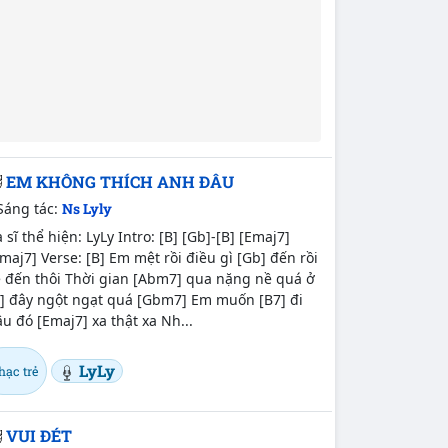
EM KHÔNG THÍCH ANH ĐÂU
Sáng tác:
Ns Lyly
 sĩ thể hiện: LyLy Intro: [B] [Gb]-[B] [Emaj7]
maj7] Verse: [B] Em mệt rồi điều gì [Gb] đến rồi
ẽ đến thôi Thời gian [Abm7] qua nặng nề quá ở
B] đây ngột ngạt quá [Gbm7] Em muốn [B7] đi
u đó [Emaj7] xa thật xa Nh...
LyLy
hạc trẻ
VUI ĐÉT