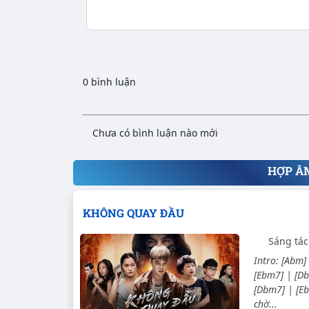
0 bình luận
Chưa có bình luận nào mới
HỢP Â
KHÔNG QUAY ĐẦU
Sáng tác
Intro: [Abm]
[Ebm7] | [Db
[Dbm7] | [Eb
chờ...