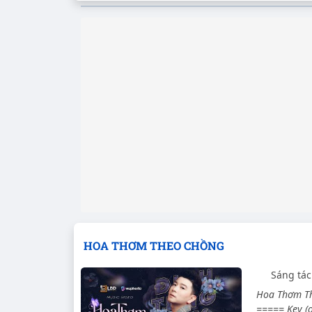
HOA THƠM THEO CHỒNG
Sáng tá
Hoa Thơm The
===== Key (o