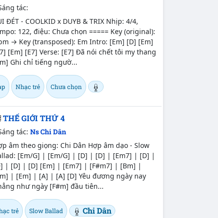
Sáng tác:
UI ĐÉT - COOLKID x DUYB & TRIX Nhịp: 4/4,
mpo: 122, điệu: Chưa chọn ===== Key (original):
m → Key (transposed): Em Intro: [Em] [D] [Em]
7] [Em] [E7] Verse: [E7] Đã nói chết tôi my thang
m] Ghi chỉ tiếng ngườ...
ap
Nhạc trẻ
Chưa chọn
THẾ GIỚI THỨ 4
Sáng tác:
Ns Chi Dân
ợp âm theo giọng: Chi Dân Hợp âm dạo - Slow
llad: [Em/G] | [Em/G] | [D] | [D] | [Em7] | [D] |
] | [D] | [D] [Em] | [Em7] | [F#m7] | [Bm] |
m] | [Em] | [A] | [A] [D] Yêu đương ngày nay
hẳng như ngày [F#m] đầu tiên...
Chi Dân
hạc trẻ
Slow Ballad