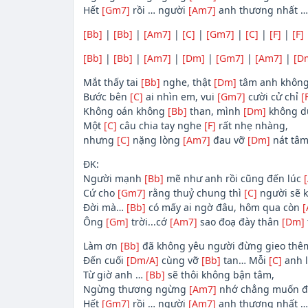
Hết
[Gm7]
rồi … người
[Am7]
anh thương nhất 
[Bb]
|
[Bb]
|
[Am7]
|
[C]
|
[Gm7]
|
[C]
|
[F]
|
[F]
[Bb]
|
[Bb]
|
[Am7]
|
[Dm]
|
[Gm7]
|
[Am7]
|
[D
Mắt thấy tai
[Bb]
nghe, thật
[Dm]
tâm anh không
Bước bên
[C]
ai nhìn em, vui
[Gm7]
cười cử chỉ
[
Không oán không
[Bb]
than, mình
[Dm]
không d
Một
[C]
câu chia tay nghe
[F]
rất nhẹ nhàng,
nhưng
[C]
nặng lòng
[Am7]
đau vỡ
[Dm]
nát tâ
ĐK:
Người mạnh
[Bb]
mẽ như anh rồi cũng đến lúc
Cứ cho
[Gm7]
rằng thuỷ chung thì
[C]
người sẽ 
Đời mà…
[Bb]
có mấy ai ngờ đâu, hôm qua còn
[
Ông
[Gm]
trời...cớ
[Am7]
sao đoạ đày thân
[Dm]
Làm ơn
[Bb]
đã không yêu người đừng gieo th
Đến cuối
[Dm/A]
cùng vỡ
[Bb]
tan… Mỗi
[C]
anh l
Từ giờ anh …
[Bb]
sẽ thôi không bận tâm,
Ngừng thương ngừng
[Am7]
nhớ chẳng muốn đ
Hết
[Gm7]
rồi … người
[Am7]
anh thương nhất 