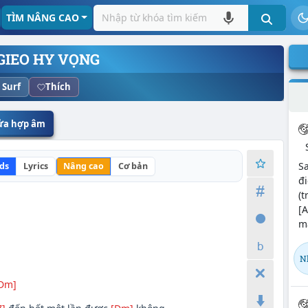
TÌM NÂNG CAO
GIEO HY VỌNG
 Surf
Thích
sửa hợp âm
Sa
ds
Lyrics
Nâng cao
Cơ bản
đi
(t
[A
ma
N
Dm]