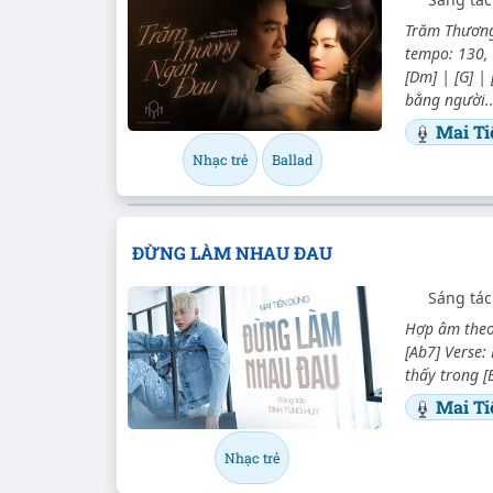
Trăm Thương
tempo: 130, 
[Dm] | [G] |
bằng người..
Mai T
Nhạc trẻ
Ballad
ĐỪNG LÀM NHAU ĐAU
Sáng tá
Hợp âm theo 
[Ab7] Verse:
thấy trong [
Mai Ti
Nhạc trẻ