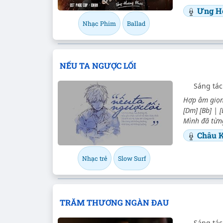
Ưng H
Nhạc Phim
Ballad
NẾU TA NGƯỢC LỐI
Sáng tác
Hợp âm giọng
[Dm] [Bb] | [
Mình đã từng
Châu 
Nhạc trẻ
Slow Surf
TRĂM THƯƠNG NGÀN ĐAU
Sáng tá