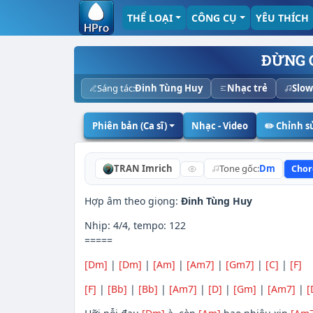
THỂ LOẠI
CÔNG CỤ
YÊU THÍCH
ĐỪNG 
Sáng tác:
Đinh Tùng Huy
Nhạc trẻ
Slow
Phiên bản (Ca sĩ)
Nhạc - Video
✏️ Chỉnh 
TRAN Imrich
Tone gốc:
Dm
Chor
Hợp âm theo giọng:
Đinh Tùng Huy
Nhịp: 4/4, tempo: 122
=====
[Dm]
|
[Dm]
|
[Am]
|
[Am7]
|
[Gm7]
|
[C]
|
[F]
[F]
|
[Bb]
|
[Bb]
|
[Am7]
|
[D]
|
[Gm]
|
[Am7]
|
[