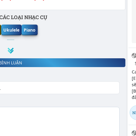
CÁC LOẠI NHẠC CỤ
Ukulele
Piano
BÌNH LUẬN
Ca
[E
s
[
đâ
N