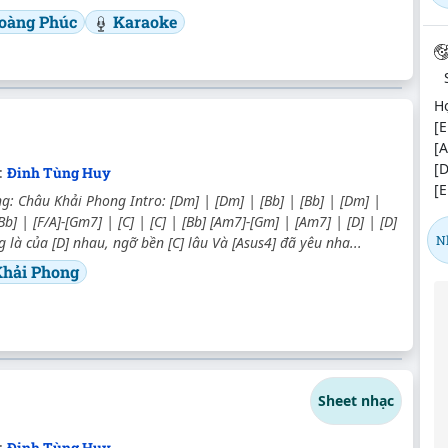
oàng Phúc
Karaoke
Hợ
[E
[A
[
:
Đinh Tùng Huy
[E
: Châu Khải Phong Intro: [Dm] | [Dm] | [Bb] | [Bb] | [Dm] |
Bb] | [F/A]-[Gm7] | [C] | [C] | [Bb] [Am7]-[Gm] | [Am7] | [D] | [D]
N
 là của [D] nhau, ngỡ bền [C] lâu Và [Asus4] đã yêu nha...
Khải Phong
Sheet nhạc
c:
Đinh Tùng Huy