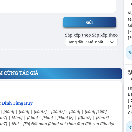
V
te
Gửi
Gb
[E
Sắp xếp theo
Sắp xếp theo
[E
R
M CÙNG TÁC GIẢ
H
Ba
[D
:
Đinh Tùng Huy
[E
 | [Abm] | [Ebm] | [Ebm7] | [Dbm7] | [Dbm] | [Ebm] [Ebm] |
C
m7] | [Abm] | [Abm] | [Ebm] | [Ebm] [E] | [Dbm7] | [Ebm7] |
m7] | [Eb] | [Eb] Đời nam [Abm] nhi chân đạp đất con đâu đợi
N