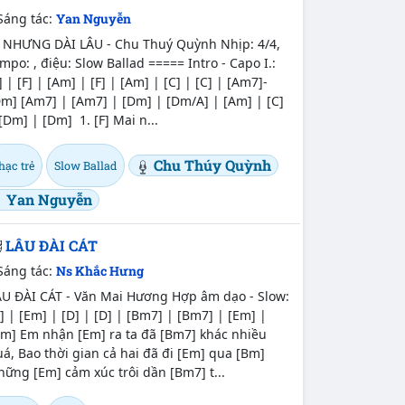
Sáng tác:
Yan Nguyễn
T NHƯNG DÀI LÂU - Chu Thuý Quỳnh Nhịp: 4/4,
mpo: , điệu: Slow Ballad ===== Intro - Capo I.:
] | [F] | [Am] | [F] | [Am] | [C] | [C] | [Am7]-
m] [Am7] | [Am7] | [Dm] | [Dm/A] | [Am] | [C]
[Dm] | [Dm] 1. [F] Mai n...
Chu Thúy Quỳnh
hạc trẻ
Slow Ballad
Yan Nguyễn
LÂU ĐÀI CÁT
Sáng tác:
Ns Khắc Hưng
ÂU ĐÀI CÁT - Văn Mai Hương Hợp âm dạo - Slow:
] | [Em] | [D] | [D] | [Bm7] | [Bm7] | [Em] |
Bm] Em nhận [Em] ra ta đã [Bm7] khác nhiều
á, Bao thời gian cả hai đã đi [Em] qua [Bm]
ững [Em] cảm xúc trôi dần [Bm7] t...