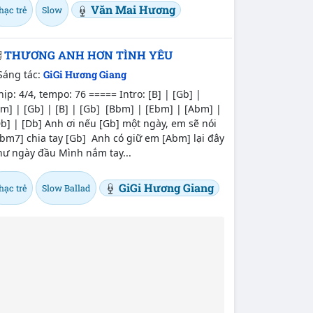
Văn Mai Hương
hạc trẻ
Slow
THƯƠNG ANH HƠN TÌNH YÊU
Sáng tác:
GiGi Hương Giang
ịp: 4/4, tempo: 76 ===== Intro: [B] | [Gb] |
m] | [Gb] | [B] | [Gb] [Bbm] | [Ebm] | [Abm] |
b] | [Db] Anh ơi nếu [Gb] một ngày, em sẽ nói
bm7] chia tay [Gb] Anh có giữ em [Abm] lại đây
hư ngày đầu Mình nắm tay...
GiGi Hương Giang
hạc trẻ
Slow Ballad