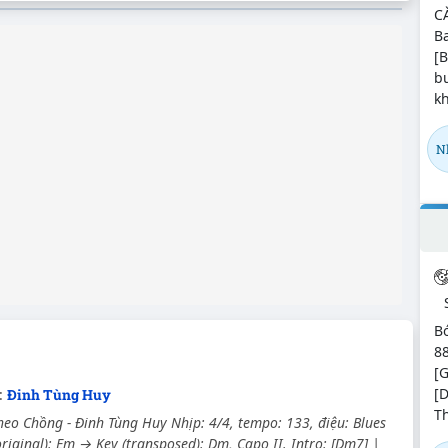
C
Ba
[B
b
kh
N
Bó
88
[G
[
c:
Đinh Tùng Huy
Th
o Chồng - Đinh Tùng Huy Nhịp: 4/4, tempo: 133, điệu: Blues
riginal): Em → Key (transposed): Dm, Capo II. Intro: [Dm7] |