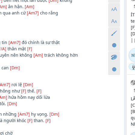
]
đến hết một lần được
[Dm]
không
Am]
ân hận.
[Am]
 qua anh cứ
[Am7]
cho rằng
Í
te
[F
[D
| 
 tin
[Am7]
đó chính là sự thật
F/A]
thân mật
[F]
uyên nên không
[Am]
trách không hờn
N
m can
[Dm]
[Am7]
rơi lệ
[Dm]
không như
[F]
thế.
[F]
Am]
hứa hôm nay dối lừa
L
tôi.
[Dm]
[C
[
êm những
[Am7]
hy vọng.
[Dm]
qu
à người khóc
[F]
than.
[F]
Nh
ợi chờ