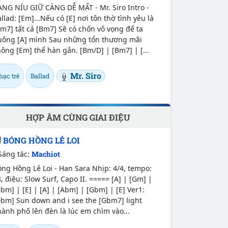
ÀNG NÍU GIỮ CÀNG DỄ MẤT - Mr. Siro Intro -
llad: [Em]...Nếu có [E] nơi tôn thờ tình yêu là
m7] tất cả [Bm7] Sẽ có chốn vô vọng để ta
uông [A] mình Sau những tổn thương mãi
ông [Em] thể hàn gắn. [Bm/D] | [Bm7] | [...
Mr. Siro
hạc trẻ
Ballad
HỢP ÂM CÙNG GIAI ĐIỆU
BÓNG HỒNG LẺ LOI
Sáng tác:
Machiot
ng Hồng Lẻ Loi - Han Sara Nhịp: 4/4, tempo:
, điệu: Slow Surf, Capo II. ===== [A] | [Gm] |
bm] | [E] | [A] | [Abm] | [Gbm] | [E] Ver1:
Dbm] Sun down and i see the [Gbm7] light
ành phố lên đèn là lúc em chìm vào...