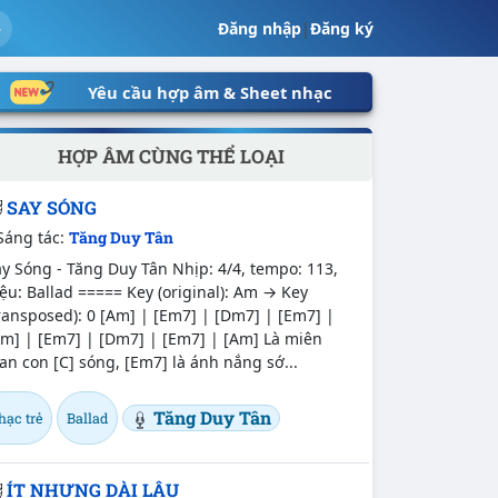
Đăng nhập
|
Đăng ký
Yêu cầu hợp âm & Sheet nhạc
HỢP ÂM CÙNG THỂ LOẠI
SAY SÓNG
Sáng tác:
Tăng Duy Tân
y Sóng - Tăng Duy Tân Nhịp: 4/4, tempo: 113,
ệu: Ballad ===== Key (original): Am → Key
ransposed): 0 [Am] | [Em7] | [Dm7] | [Em7] |
m] | [Em7] | [Dm7] | [Em7] | [Am] Là miên
n con [C] sóng, [Em7] là ánh nắng sớ...
Tăng Duy Tân
hạc trẻ
Ballad
ÍT NHƯNG DÀI LÂU