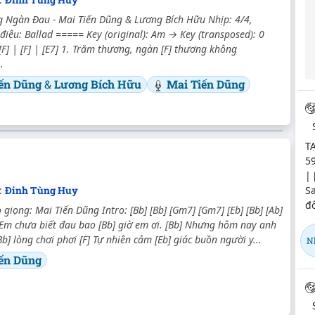
 Ngàn Đau - Mai Tiến Dũng & Lương Bích Hữu Nhịp: 4/4,
điệu: Ballad ===== Key (original): Am → Key (transposed): 0
 [F] | [F] | [E7] 1. Trăm thương, ngàn [F] thương không
.
iến Dũng
&
Lương Bích Hữu
Mai Tiến Dũng
TẠ
59
| 
Sa
c:
Đinh Tùng Huy
đô
giọng: Mai Tiến Dũng Intro: [Bb] [Bb] [Gm7] [Gm7] [Eb] [Bb] [Ab]
 Em chưa biết đau bao [Bb] giờ em ơi. [Bb] Nhưng hôm nay anh
Bb] lòng chơi phơi [F] Tự nhiên cảm [Eb] giác buồn người y...
N
ến Dũng