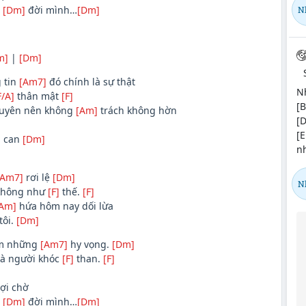
…
[Dm]
đời mình…
[Dm]
N
m]
|
[Dm]
 tin
[Am7]
đó chính là sự thật
Nh
F/A]
thân mật
[F]
[B
uyên nên không
[Am]
trách không hờn
[D
[E
m can
[Dm]
n
[Am7]
rơi lệ
[Dm]
N
không như
[F]
thế.
[F]
Am]
hứa hôm nay dối lừa
tôi.
[Dm]
êm những
[Am7]
hy vọng.
[Dm]
à người khóc
[F]
than.
[F]
ợi chờ
…
[Dm]
đời mình…
[Dm]