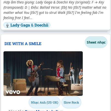
Hợp âm theo giọng: Lady Gaga & Doechii Key (original): F → Key
(transposed): D | Điệu: Ballad Verse: [Eb] No [Eb7] matter what no
matter what You [Eb7] got to strut Walk [Eb7] I'm feeling fab I'm
feeling free I feel...
Lady Gaga
&
Doechii
Sheet nhạc
DIE WITH A SMILE
Nhạc Anh (US-UK)
Slow Rock