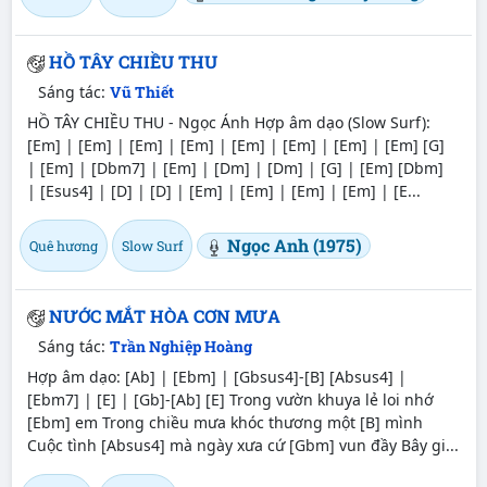
HỒ TÂY CHIỀU THU
Sáng tác:
Vũ Thiết
HỒ TÂY CHIỀU THU - Ngọc Ánh Hợp âm dạo (Slow Surf):
[Em] | [Em] | [Em] | [Em] | [Em] | [Em] | [Em] | [Em] [G]
| [Em] | [Dbm7] | [Em] | [Dm] | [Dm] | [G] | [Em] [Dbm]
| [Esus4] | [D] | [D] | [Em] | [Em] | [Em] | [Em] | [E...
Ngọc Anh (1975)
Quê hương
Slow Surf
NƯỚC MẮT HÒA CƠN MƯA
Sáng tác:
Trần Nghiệp Hoàng
Hợp âm dạo: [Ab] | [Ebm] | [Gbsus4]-[B] [Absus4] |
[Ebm7] | [E] | [Gb]-[Ab] [E] Trong vườn khuya lẻ loi nhớ
[Ebm] em Trong chiều mưa khóc thương một [B] mình
Cuộc tình [Absus4] mà ngày xưa cứ [Gbm] vun đầy Bây gi...