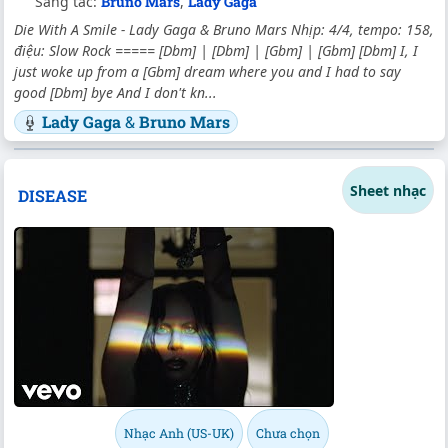
Sáng tác:
Bruno Mars
,
Lady Gaga
Die With A Smile - Lady Gaga & Bruno Mars Nhịp: 4/4, tempo: 158,
điệu: Slow Rock ===== [Dbm] | [Dbm] | [Gbm] | [Gbm] [Dbm] I, I
just woke up from a [Gbm] dream where you and I had to say
good [Dbm] bye And I don't kn...
Lady Gaga
&
Bruno Mars
Sheet nhạc
DISEASE
Nhạc Anh (US-UK)
Chưa chọn