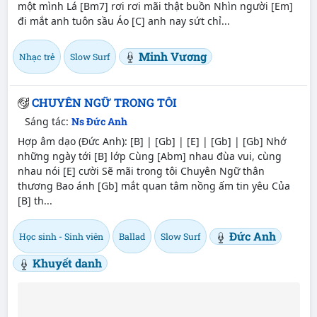
một mình Lá [Bm7] rơi rơi mãi thật buồn Nhìn người [Em]
đi mắt anh tuôn sầu Áo [C] anh nay sứt chỉ...
Minh Vương
Nhạc trẻ
Slow Surf
CHUYÊN NGỮ TRONG TÔI
Sáng tác:
Ns Đức Anh
Hợp âm dạo (Đức Anh): [B] | [Gb] | [E] | [Gb] | [Gb] Nhớ
những ngày tới [B] lớp Cùng [Abm] nhau đùa vui, cùng
nhau nói [E] cười Sẽ mãi trong tôi Chuyên Ngữ thân
thương Bao ánh [Gb] mắt quan tâm nồng ấm tin yêu Của
[B] th...
Đức Anh
Học sinh - Sinh viên
Ballad
Slow Surf
Khuyết danh