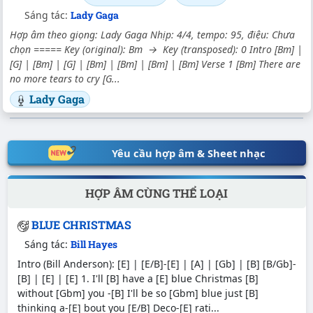
Sáng tác:
Lady Gaga
Hợp âm theo giọng: Lady Gaga Nhịp: 4/4, tempo: 95, điệu: Chưa
chọn ===== Key (original): Bm → Key (transposed): 0 Intro [Bm] |
[G] | [Bm] | [G] | [Bm] | [Bm] | [Bm] | [Bm] Verse 1 [Bm] There are
no more tears to cry [G...
Lady Gaga
Yêu cầu hợp âm & Sheet nhạc
HỢP ÂM CÙNG THỂ LOẠI
BLUE CHRISTMAS
Sáng tác:
Bill Hayes
Intro (Bill Anderson): [E] | [E/B]-[E] | [A] | [Gb] | [B] [B/Gb]-
[B] | [E] | [E] 1. I'll [B] have a [E] blue Christmas [B]
without [Gbm] you -[B] I'll be so [Gbm] blue just [B]
thinking a-[E] bout you [E/B] Deco-[E] rati...