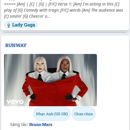
===== [Am] | [C] | [G] | [F/C] Verse 1: [Am] I'm acting in this [C]
play of [G] Comedy with tragic [F/C] words [Am] The audience was
[C] smilin' [G] Cheerin' o...
Lady Gaga
RUNWAY
Nhạc Anh (US-UK)
Chưa chọn
Sáng tác:
Bruno Mars