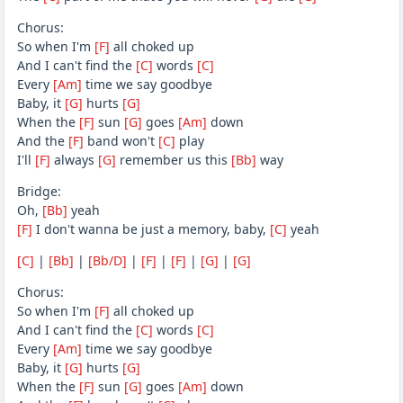
Chorus:
So when I'm
[F]
all choked up
And I can't find the
[C]
words
[C]
Every
[Am]
time we say goodbye
Baby, it
[G]
hurts
[G]
When the
[F]
sun
[G]
goes
[Am]
down
And the
[F]
band won't
[C]
play
I'll
[F]
always
[G]
remember us this
[Bb]
way
Bridge:
Oh,
[Bb]
yeah
[F]
I don't wanna be just a memory, baby,
[C]
yeah
[C]
|
[Bb]
|
[Bb/D]
|
[F]
|
[F]
|
[G]
|
[G]
Chorus:
So when I'm
[F]
all choked up
And I can't find the
[C]
words
[C]
Every
[Am]
time we say goodbye
Baby, it
[G]
hurts
[G]
When the
[F]
sun
[G]
goes
[Am]
down