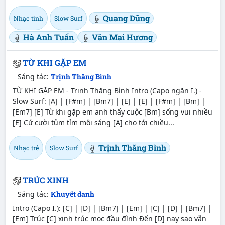
Quang Dũng
Nhạc tình
Slow Surf
Hà Anh Tuấn
Văn Mai Hương
TỪ KHI GẶP EM
Sáng tác:
Trịnh Thăng Bình
TỪ KHI GẶP EM - Trịnh Thăng Bình Intro (Capo ngăn I.) -
Slow Surf: [A] | [F#m] | [Bm7] | [E] | [E] | [F#m] | [Bm] |
[Em7] [E] Từ khi gặp em anh thấy cuộc [Bm] sống vui nhiều
[E] Cứ cười tủm tỉm mỗi sáng [A] cho tới chiều...
Trịnh Thăng Bình
Nhạc trẻ
Slow Surf
TRÚC XINH
Sáng tác:
Khuyết danh
Intro (Capo I.): [C] | [D] | [Bm7] | [Em] | [C] | [D] | [Bm7] |
[Em] Trúc [C] xinh trúc mọc đầu đình Đến [D] nay sao vẫn