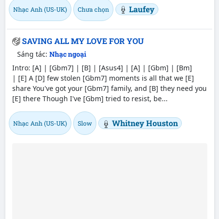
Laufey
Nhạc Anh (US-UK)
Chưa chọn
SAVING ALL MY LOVE FOR YOU
Sáng tác:
Nhạc ngoại
Intro: [A] | [Gbm7] | [B] | [Asus4] | [A] | [Gbm] | [Bm]
| [E] A [D] few stolen [Gbm7] moments is all that we [E]
share You've got your [Gbm7] family, and [B] they need you
[E] there Though I've [Gbm] tried to resist, be...
Whitney Houston
Nhạc Anh (US-UK)
Slow