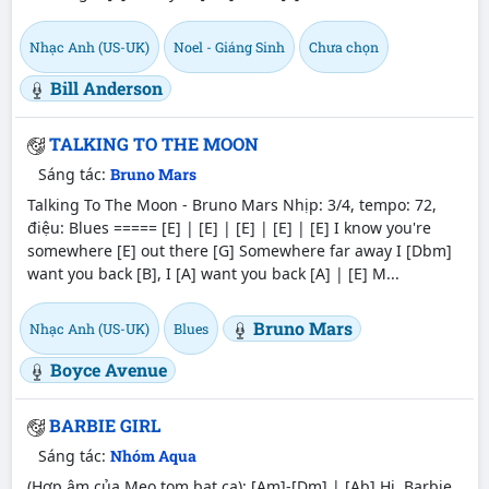
Nhạc Anh (US-UK)
Noel - Giáng Sinh
Chưa chọn
Bill Anderson
TALKING TO THE MOON
Sáng tác:
Bruno Mars
Talking To The Moon - Bruno Mars Nhịp: 3/4, tempo: 72,
điệu: Blues ===== [E] | [E] | [E] | [E] | [E] I know you're
somewhere [E] out there [G] Somewhere far away I [Dbm]
want you back [B], I [A] want you back [A] | [E] M...
Bruno Mars
Nhạc Anh (US-UK)
Blues
Boyce Avenue
BARBIE GIRL
Sáng tác:
Nhóm Aqua
(Hợp âm của Meo tom bat ca): [Am]-[Dm] | [Ab] Hi, Barbie