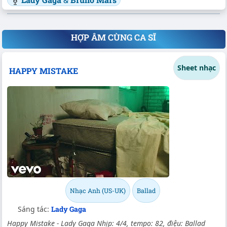
HỢP ÂM CÙNG CA SĨ
Sheet nhạc
HAPPY MISTAKE
Nhạc Anh (US-UK)
Ballad
Sáng tác:
Lady Gaga
Happy Mistake - Lady Gaga Nhịp: 4/4, tempo: 82, điệu: Ballad