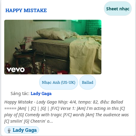
Sheet nhạc
HAPPY MISTAKE
Nhạc Anh (US-UK)
Ballad
Sáng tác:
Lady Gaga
Happy Mistake - Lady Gaga Nhịp: 4/4, tempo: 82, điệu: Ballad
===== [Am] | [C] | [G] | [F/C] Verse 1: [Am] I'm acting in this [C]
play of [G] Comedy with tragic [F/C] words [Am] The audience was
[C] smilin' [G] Cheerin' o...
Lady Gaga