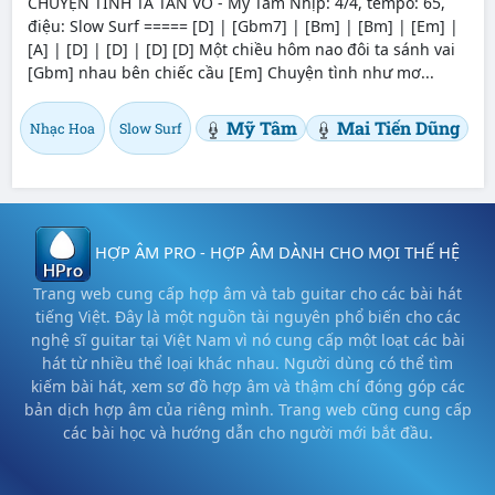
CHUYỆN TÌNH TA TAN VỠ - Mỹ Tâm Nhịp: 4/4, tempo: 65,
điệu: Slow Surf ===== [D] | [Gbm7] | [Bm] | [Bm] | [Em] |
[A] | [D] | [D] | [D] [D] Một chiều hôm nao đôi ta sánh vai
[Gbm] nhau bên chiếc cầu [Em] Chuyện tình như mơ...
Mỹ Tâm
Mai Tiến Dũng
Nhạc Hoa
Slow Surf
HỢP ÂM PRO - HỢP ÂM DÀNH CHO MỌI THẾ HỆ
Trang web cung cấp hợp âm và tab guitar cho các bài hát
tiếng Việt. Đây là một nguồn tài nguyên phổ biến cho các
nghệ sĩ guitar tại Việt Nam vì nó cung cấp một loạt các bài
hát từ nhiều thể loại khác nhau. Người dùng có thể tìm
kiếm bài hát, xem sơ đồ hợp âm và thậm chí đóng góp các
bản dịch hợp âm của riêng mình. Trang web cũng cung cấp
các bài học và hướng dẫn cho người mới bắt đầu.