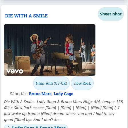
Sheet nhạc
DIE WITH A SMILE
Nhạc Anh (US-UK)
Slow Rock
Sáng tác:
Bruno Mars
,
Lady Gaga
Die With A Smile - Lady Gaga & Bruno Mars Nhịp: 4/4, tempo: 158,
điệu: Slow Rock ===== [Dbm] | [Dbm] | [Gbm] | [Gbm] [Dbm] I, I
just woke up from a [Gbm] dream where you and I had to say
good [Dbm] bye And I don't kn...
Lady Gaga
&
Bruno Mars