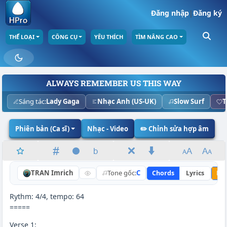
Đăng nhập
|
Đăng ký
THỂ LOẠI
CÔNG CỤ
YÊU THÍCH
TÌM NÂNG CAO
ALWAYS REMEMBER US THIS WAY
Sáng tác:
Lady Gaga
Nhạc Anh (US-UK)
Slow Surf
T
Phiên bản (Ca sĩ)
Nhạc - Video
✏️ Chỉnh sửa hợp âm
TRAN Imrich
Tone gốc:
C
Chords
Lyrics
Nâ
Rythm: 4/4, tempo: 64
=====
Verse 1: