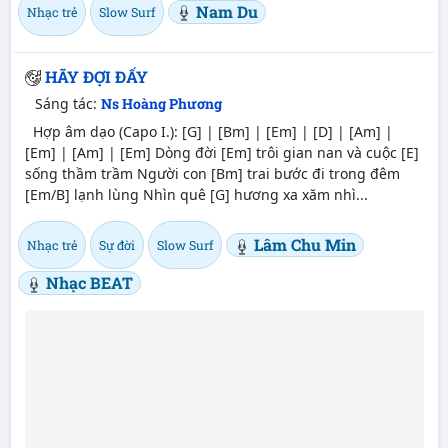
Nam Du
Nhạc trẻ
Slow Surf
HÃY ĐỢI ĐẤY
Sáng tác:
Ns Hoàng Phương
Hợp âm dạo (Capo I.): [G] | [Bm] | [Em] | [D] | [Am] |
[Em] | [Am] | [Em] Dòng đời [Em] trôi gian nan và cuộc [E]
sống thầm trầm Người con [Bm] trai bước đi trong đêm
[Em/B] lạnh lùng Nhìn quê [G] hương xa xăm nhì...
Lâm Chu Min
Nhạc trẻ
Sự đời
Slow Surf
Nhạc BEAT