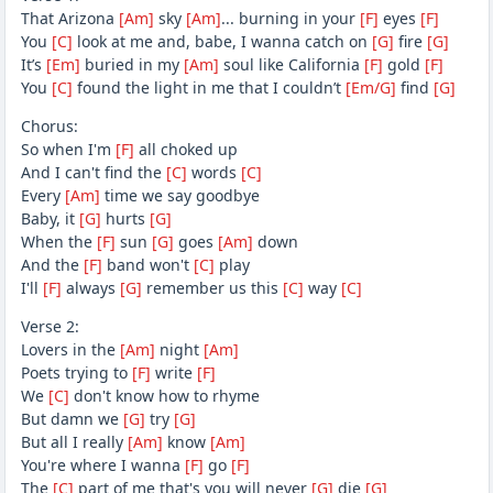
That Arizona
[Am]
sky
[Am]
... burning in your
[F]
eyes
[F]
You
[C]
look at me and, babe, I wanna catch on
[G]
fire
[G]
It’s
[Em]
buried in my
[Am]
soul like California
[F]
gold
[F]
You
[C]
found the light in me that I couldn’t
[Em/G]
find
[G]
Chorus:
So when I'm
[F]
all choked up
And I can't find the
[C]
words
[C]
Every
[Am]
time we say goodbye
Baby, it
[G]
hurts
[G]
When the
[F]
sun
[G]
goes
[Am]
down
And the
[F]
band won't
[C]
play
I'll
[F]
always
[G]
remember us this
[C]
way
[C]
Verse 2:
Lovers in the
[Am]
night
[Am]
Poets trying to
[F]
write
[F]
We
[C]
don't know how to rhyme
But damn we
[G]
try
[G]
But all I really
[Am]
know
[Am]
You're where I wanna
[F]
go
[F]
The
[C]
part of me that's you will never
[G]
die
[G]