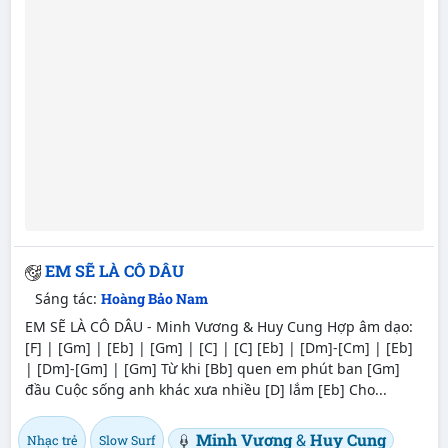
EM SẼ LÀ CÔ DÂU
Sáng tác:
Hoàng Bảo Nam
EM SẼ LÀ CÔ DÂU - Minh Vương & Huy Cung Hợp âm dạo:
[F] | [Gm] | [Eb] | [Gm] | [C] | [C] [Eb] | [Dm]-[Cm] | [Eb]
| [Dm]-[Gm] | [Gm] Từ khi [Bb] quen em phút ban [Gm]
đầu Cuộc sống anh khác xưa nhiều [D] lắm [Eb] Cho...
Minh Vương
&
Huy Cung
Nhạc trẻ
Slow Surf