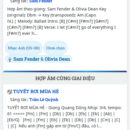
Sáng tác:
Sam Fender
Hợp âm theo giọng: Sam Fender & Olivia Dean Key
(original): Dbm → Key (transposed): Am (Capo
IV.) | Melody: Ballad Intro: [B] [C#m] [F#m7] [G#m7]
[C#m7] [F#m7] [B] Verse: I let [C#m7] go of everything I
[F#m7] ever h...
Nhạc Anh (US-UK)
Chưa chọn
Sam Fender
&
Olivia Dean
HỢP ÂM CÙNG GIAI ĐIỆU
TUYẾT RƠI MÙA HÈ
Sáng tác:
Trần Lê Quỳnh
TUYẾT RƠI MÙA HÈ - Giọng Quang Dũng Nhịp: 3/4, tempo:
61 ===== [Fm] | [Fm] | [Db] | [Db] | [Eb] | [Eb] | [Ab] |
[Eb/G] [Fm] | [Fm] | [Eb] | [Eb] | [Db] | [Db] | [Cm] | [C]
| [C] Nếu anh [Fm] gặp em từ [Fm/C] đầu, có l...