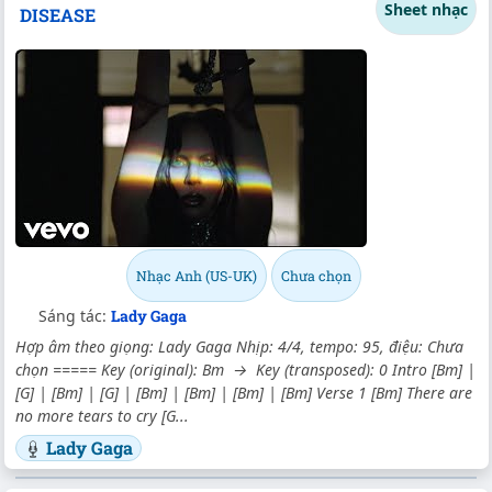
Sheet nhạc
DISEASE
Nhạc Anh (US-UK)
Chưa chọn
Sáng tác:
Lady Gaga
Hợp âm theo giọng: Lady Gaga Nhịp: 4/4, tempo: 95, điệu: Chưa
chọn ===== Key (original): Bm → Key (transposed): 0 Intro [Bm] |
[G] | [Bm] | [G] | [Bm] | [Bm] | [Bm] | [Bm] Verse 1 [Bm] There are
no more tears to cry [G...
Lady Gaga