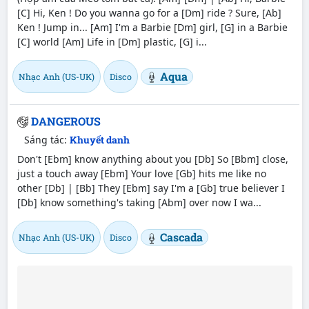
[C] Hi, Ken ! Do you wanna go for a [Dm] ride ? Sure, [Ab]
Ken ! Jump in... [Am] I'm a Barbie [Dm] girl, [G] in a Barbie
[C] world [Am] Life in [Dm] plastic, [G] i...
Aqua
Nhạc Anh (US-UK)
Disco
DANGEROUS
Sáng tác:
Khuyết danh
Don't [Ebm] know anything about you [Db] So [Bbm] close,
just a touch away [Ebm] Your love [Gb] hits me like no
other [Db] | [Bb] They [Ebm] say I'm a [Gb] true believer I
[Db] know something's taking [Abm] over now I wa...
Cascada
Nhạc Anh (US-UK)
Disco