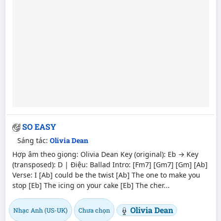
SO EASY
Sáng tác:
Olivia Dean
Hợp âm theo giọng: Olivia Dean Key (original): Eb → Key
(transposed): D | Điệu: Ballad Intro: [Fm7] [Gm7] [Gm] [Ab]
Verse: I [Ab] could be the twist [Ab] The one to make you
stop [Eb] The icing on your cake [Eb] The cher...
Olivia Dean
Nhạc Anh (US-UK)
Chưa chọn