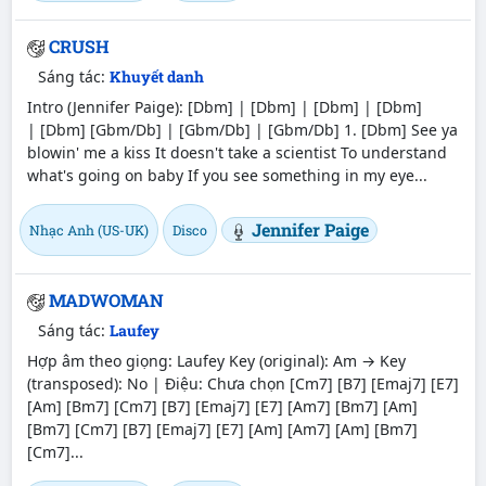
CRUSH
Sáng tác:
Khuyết danh
Intro (Jennifer Paige): [Dbm] | [Dbm] | [Dbm] | [Dbm]
| [Dbm] [Gbm/Db] | [Gbm/Db] | [Gbm/Db] 1. [Dbm] See ya
blowin' me a kiss It doesn't take a scientist To understand
what's going on baby If you see something in my eye...
Jennifer Paige
Nhạc Anh (US-UK)
Disco
MADWOMAN
Sáng tác:
Laufey
Hợp âm theo giọng: Laufey Key (original): Am → Key
(transposed): No | Điệu: Chưa chọn [Cm7] [B7] [Emaj7] [E7]
[Am] [Bm7] [Cm7] [B7] [Emaj7] [E7] [Am7] [Bm7] [Am]
[Bm7] [Cm7] [B7] [Emaj7] [E7] [Am] [Am7] [Am] [Bm7]
[Cm7]...