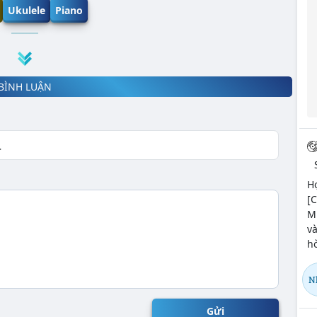
Ukulele
Piano
BÌNH LUẬN
H
[
M
v
hò
N
Gửi