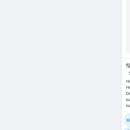
H
H
D
x
lo
N