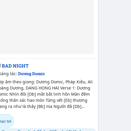
BAD NIGHT
Sáng tác:
Dương Domic
ợp âm theo giọng: Dương Domic, Pháp Kiều, Ali
oàng Dương, DANG HONG HAI Verse 1: Dương
omic Nhìn đôi [Db] mắt bắt linh hồn Màn đêm
uống thân xác hao mòn Từng vết [Eb] thương
ang ra như là thây [Bb] ma Người đã [Db]...
hạc trẻ