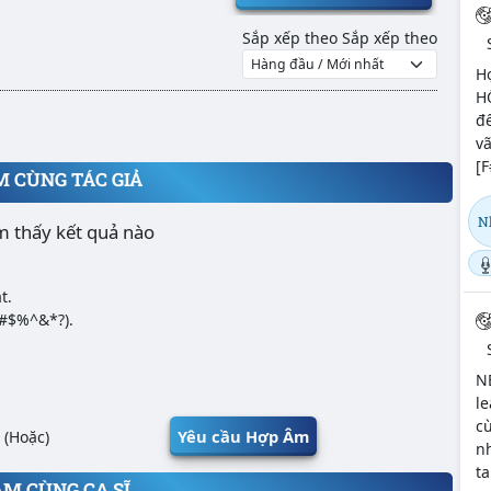
Sắp xếp theo
Sắp xếp theo
H
H
đế
v
[F
M CÙNG TÁC GIẢ
N
m thấy kết quả nào
t.
@#$%^&*?).
NÉ
l
c
Yêu cầu Hợp Âm
(Hoặc)
n
ta
ÂM CÙNG CA SĨ