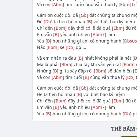
Và con
[Abm]
tim cuối cùng vẫn thua lý
[Ebm]
tr
Cảm ơn cuộc đời đã
[Gb]
dắt chúng ta chung mộ
Để
[Db]
ta hẹn hò nhau
[B]
với biết bao kỷ niệm
Chỉ đến
[Bbm]
đây thôi có lẽ đã quá
[Ebm]
đủ rồ
Em vẫn
[B]
yêu anh nhiều
[Abm7]
lắm
Yêu
[B]
hơn những gì em có nhưng hạnh
[Dbsus
Nào
[Ebm]
sẽ
[Db]
đợi...
Và em nhận ra đau
[B]
nhất không phải là hết
[
Mà là phải
[Bbm]
chia tay khi vẫn yêu rất
[Ebm]
Những
[B]
gì ta xây đắp rồi
[Bbm]
sẽ dần biến
[
Và con
[Abm]
tim cuối
[B]
cùng vẫn thua lý
[Db]
t
Cảm ơn cuộc đời đã
[Gb]
dắt chúng ta chung m
Để ta hẹn hò nhau
[B]
với biết bao kỷ niệm
Chỉ đến
[Bbm]
đây thôi có lẽ đã quá
[Ebm]
đủ rồ
Em vẫn
[B]
yêu anh nhiều
[Abm7]
lắm
Yêu
[B]
hơn những gì em có nhưng hạnh
[Db]
ph
Phần nội dung
THẾ BẤM 