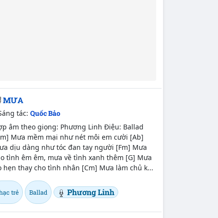
MƯA
Sáng tác:
Quốc Bảo
ợp âm theo giọng: Phương Linh Điệu: Ballad
Cm] Mưa mềm mại như nét môi em cười [Ab]
ưa dịu dàng như tóc đan tay người [Fm] Mưa
ào tình êm êm, mưa về tình xanh thêm [G] Mưa
 hẹn thay cho tình nhân [Cm] Mưa làm chủ k...
Phương Linh
hạc trẻ
Ballad