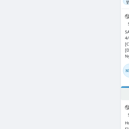
S
4/
[C
[D
Ng
N
H
Sl