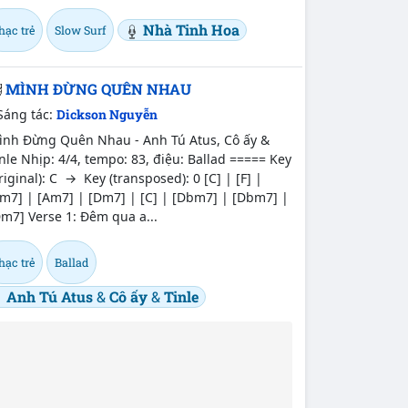
Nhà Tinh Hoa
hạc trẻ
Slow Surf
MÌNH ĐỪNG QUÊN NHAU
Sáng tác:
Dickson Nguyễn
ình Đừng Quên Nhau - Anh Tú Atus, Cô ấy &
nle Nhịp: 4/4, tempo: 83, điệu: Ballad ===== Key
riginal): C → Key (transposed): 0 [C] | [F] |
m7] | [Am7] | [Dm7] | [C] | [Dbm7] | [Dbm7] |
m7] Verse 1: Đêm qua a...
hạc trẻ
Ballad
Anh Tú Atus
&
Cô ấy
&
Tinle