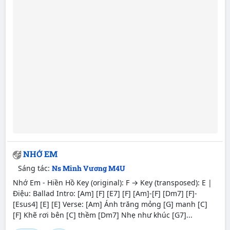
NHỚ EM
Sáng tác:
Ns Minh Vương M4U
Nhớ Em - Hiền Hồ Key (original): F → Key (transposed): E |
Điệu: Ballad Intro: [Am] [F] [E7] [F] [Am]-[F] [Dm7] [F]-
[Esus4] [E] [E] Verse: [Am] Ánh trăng mỏng [G] manh [C]
[F] Khẽ rơi bên [C] thềm [Dm7] Nhẹ như khúc [G7]...