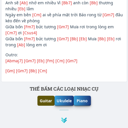
Anh sẽ
[Ab]
nhớ em nhiều Vì
[Bb7]
anh còn
[Bb]
thương
nhiều
[Eb]
lắm
Ngày em bên
[Cm]
ai về phía mặt trời Báo rong từ
[Gm7]
đâu
kéo đến về phòng
Giữa bốn
[Fm7]
bức tương
[Gm7]
Mưa rơi trong lòng em
[Cm7]
ơi
[Csus4]
Giữa bốn
[Fm7]
bức tương
[Gm7]
[Bb]
[Eb]
Mưa
[Bb]
[Eb]
rơi
trong
[Ab]
lòng em ơi
Outro:
[Abmaj7]
[Gm7]
[Eb]
[Fm]
[Cm]
[Gm7]
[Gm]
[Gm7]
[Bb]
[Cm]
Phần nội dung
THẾ BẤM CÁC LOẠI NHẠC CỤ
Guitar
Ukulele
Piano