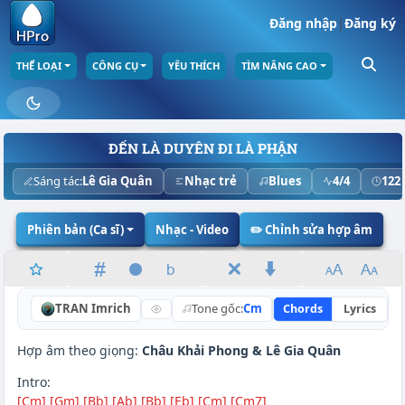
Đăng nhập
|
Đăng ký
THỂ LOẠI
CÔNG CỤ
YÊU THÍCH
TÌM NÂNG CAO
ĐẾN LÀ DUYÊN ĐI LÀ PHẬN
Sáng tác:
Lê Gia Quân
Nhạc trẻ
Blues
4/4
122
Phiên bản (Ca sĩ)
Nhạc - Video
✏️ Chỉnh sửa hợp âm
TRAN Imrich
Tone gốc:
Cm
Chords
Lyrics
N
Hợp âm theo giọng:
Châu Khải Phong
&
Lê Gia Quân
Intro:
[Cm]
[Gm]
[Bb]
[Ab]
[Bb]
[Eb]
[Cm]
[Cm7]