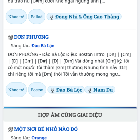
đã trao nụ [C#m] cười Khẽ ngại ngùng anh [...
Đông Nhi
&
Ông Cao Thắng
Nhạc trẻ
Ballad
ĐƠN PHƯƠNG
Sáng tác:
Đào Bá Lộc
ĐƠN PHƯƠNG - Đào Bá Lộc Điệu: Boston Intro: [D#] | [Cm]
| [D] | [Gm] | [D#] | [D] | [Dm] Vài dòng nhật [Gm] ký, tôi
có một người tôi thầm [Gm] thương Nhưng tình này [D#]
chỉ riêng tôi mà [Dm] thôi Tôi vẫn thường mong ngư...
Đào Bá Lộc
Nam Du
Nhạc trẻ
Boston
HỢP ÂM CÙNG GIAI ĐIỆU
MỘT NƠI BÉ NHỎ NÀO ĐÓ
Sáng tác:
Orange