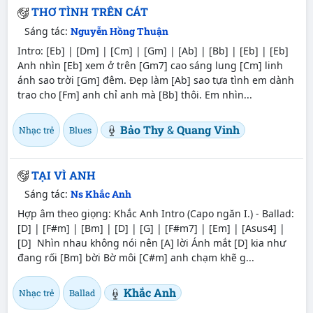
THƠ TÌNH TRÊN CÁT
Sáng tác:
Nguyễn Hồng Thuận
Intro: [Eb] | [Dm] | [Cm] | [Gm] | [Ab] | [Bb] | [Eb] | [Eb]
Anh nhìn [Eb] xem ở trên [Gm7] cao sáng lung [Cm] linh
ánh sao trời [Gm] đêm. Đẹp làm [Ab] sao tựa tình em dành
trao cho [Fm] anh chỉ anh mà [Bb] thôi. Em nhìn...
Bảo Thy
&
Quang Vinh
Nhạc trẻ
Blues
TẠI VÌ ANH
Sáng tác:
Ns Khắc Anh
Hợp âm theo giọng: Khắc Anh Intro (Capo ngăn I.) - Ballad:
[D] | [F#m] | [Bm] | [D] | [G] | [F#m7] | [Em] | [Asus4] |
[D] Nhìn nhau không nói nên [A] lời Ánh mắt [D] kia như
đang rối [Bm] bời Bờ môi [C#m] anh chạm khẽ g...
Khắc Anh
Nhạc trẻ
Ballad