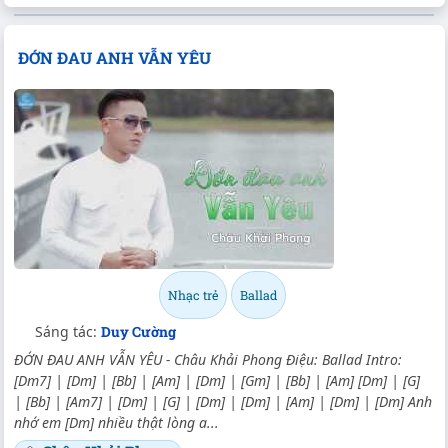
ĐỚN ĐAU ANH VẪN YÊU
Nhạc trẻ
Ballad
Sáng tác:
Duy Cường
ĐỚN ĐAU ANH VẪN YÊU - Châu Khải Phong Điệu: Ballad Intro:
[Dm7] | [Dm] | [Bb] | [Am] | [Dm] | [Gm] | [Bb] | [Am] [Dm] | [G]
| [Bb] | [Am7] | [Dm] | [G] | [Dm] | [Dm] | [Am] | [Dm] | [Dm] Anh
nhớ em [Dm] nhiều thật lòng a...