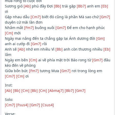
mưa rồng tố cuộc đời
Sương gió
[Ab]
phú đầy Đợi
[Bb]
trái gặp
[Bb7]
anh em
[Eb]
ơi
Gặp nhau dẫu
[Cm7]
biết đó cũng là phần Mà sao chứ
[Gm7]
duyên cứ mãi lần đơn
Nhắm mắt
[Fm7]
buông xuôi
[Gm7]
Để em cho hạnh phúc
[Cm]
mới
Ngày mai nắng đến ta chẳng gặp lại Ánh dương đời
[Gm]
anh ai cướp đi
[Gm7]
rồi
Anh sẽ
[Ab]
nhớ em nhiều Vì
[Bb]
anh còn thương nhiều
[Eb]
lắm
Ngày em bên
[Cm]
ai về phía mặt trời Báo rong từ
[Gm7]
đâu
kéo đến về phòng
Giữa bốn bức
[Fm7]
tương Mưa
[Gm7]
rơi trong lòng em
[Cm7]
[Cm]
ơi
Inst:
[Ab]
[Bb]
[Cm]
[Bb]
[Cm]
[Abmaj7]
[Bb7]
[Gm7]
Solo:
[Cm7]
[Fsus4]
[Gm7]
[Csus4]
Verse: