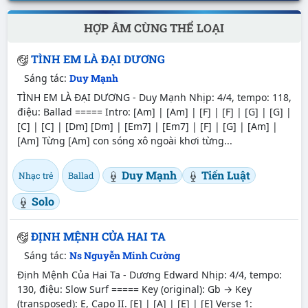
HỢP ÂM CÙNG THỂ LOẠI
TÌNH EM LÀ ĐẠI DƯƠNG
Sáng tác:
Duy Mạnh
TÌNH EM LÀ ĐẠI DƯƠNG - Duy Mạnh Nhịp: 4/4, tempo: 118,
điệu: Ballad ===== Intro: [Am] | [Am] | [F] | [F] | [G] | [G] |
[C] | [C] | [Dm] [Dm] | [Em7] | [Em7] | [F] | [G] | [Am] |
[Am] Từng [Am] con sóng xô ngoài khơi từng...
Duy Mạnh
Tiến Luật
Nhạc trẻ
Ballad
Solo
ĐỊNH MỆNH CỦA HAI TA
Sáng tác:
Ns Nguyễn Minh Cường
Định Mệnh Của Hai Ta - Dương Edward Nhịp: 4/4, tempo:
130, điệu: Slow Surf ===== Key (original): Gb → Key
(transposed): E, Capo II. [E] | [A] | [E] | [E] Verse 1: