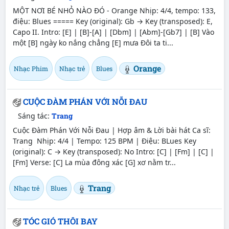
MỘT NƠI BÉ NHỎ NÀO ĐÓ - Orange Nhịp: 4/4, tempo: 133,
điệu: Blues ===== Key (original): Gb → Key (transposed): E,
Capo II. Intro: [E] | [B]-[A] | [Dbm] | [Abm]-[Gb7] | [B] Vào
một [B] ngày ko nắng chẳng [E] mưa Đôi ta ti...
Orange
Nhạc Phim
Nhạc trẻ
Blues
CUỘC ĐÀM PHÁN VỚI NỖI ĐAU
Sáng tác:
Trang
Cuộc Đàm Phán Với Nỗi Đau | Hợp âm & Lời bài hát Ca sĩ:
Trang Nhịp: 4/4 | Tempo: 125 BPM | Điệu: BLues Key
(original): C → Key (transposed): No Intro: [C] | [Fm] | [C] |
[Fm] Verse: [C] La mùa đông xác [G] xơ nằm tr...
Trang
Nhạc trẻ
Blues
TÓC GIÓ THÔI BAY