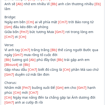
Anh sẽ
[Ab]
nhớ em nhiều Vì
[Bb]
anh còn thương nhiều
[Eb]
lắm
Bridge:
Ngày em bên
[Cm]
ai về phía mặt
[Cm7]
trời Báo rong từ
[Gm]
đâu kéo đến về phòng
Giữa bốn
[Fm7]
bức tương Mưa
[Gm7]
rơi trong lòng em
[Cm7]
ơi
[Cm]
Verse:
Vì anh tay
[Cm7]
trắng trắng
[Bb]
thế cùng người Bước qua
ngày
[Gm7]
mưa rồng tố cuộc đời
[Bb]
Sương gió
[Ab]
phú đầy Đợi
[Bb]
trái gặp anh em
[Bbsus4]
ơi
[Bb]
Gặp nhau dẫu
[Cm7]
biết đó cũng là
[Cm]
phần Mà sao chứ
[Gm7]
duyên cứ mãi lần đơn
Chorus:
Nhắm mắt
[Fm7]
buông xuôi Để
[Gm]
em cho
[Gm7]
hạnh
phúc
[Cm]
mới
[Cm7]
[Cm]
Ngày mai nắng đến ta chẳng gặp lại Ánh dương đời
[Gm7]
anh ai cướp đi rồi