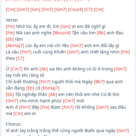
[Cm]
[Gm7]
[Gm]
[Fm7]
[Gm7]
[Csus4]
[C7]
[Cm]
Verse:
[Fm]
Nhớ lúc ấy em đi, Em
[Gm]
ơi em đã nghĩ gì
[Fm]
Mà sao anh nghe
[Bbsus4]
Tận sâu tim
[Bb]
anh đau
[Eb]
lắm
[Abmaj7]
Lúc ấy em nói chi Yêu
[Gm7]
anh em đổi lấy gì
Là câu
[Fm7]
cuối cùng Khiến
[Gm7]
anh chết lặng nhìn
[Fm]
theo
[C7]
Ừ
[Cm7]
thì anh
[Ab]
sai khi anh không có Gì ở trong
[Gm7]
tay mỗi khi rồng tố
Chỉ biết thương
[Fm7]
người thôi mà Ngày
[Bb7]
qua anh
vẫn đang
[Eb]
cố
[Ebmaj7]
[Eb]
Tội nghiệp thân
[Ab]
em nên thôi em nhé Cứ đi tìm
[Gm7]
cho mình hạnh phúc
[Cm7]
mới
Anh ở
[Fm7]
đây
[Fm]
được
[Fm7]
rồi Không
[Gm7]
sao đâu
mà
[Cm]
em ơi
Chorus:
Vì anh tay trắng trắng thế cùng người Bước qua ngày
[Gm7]