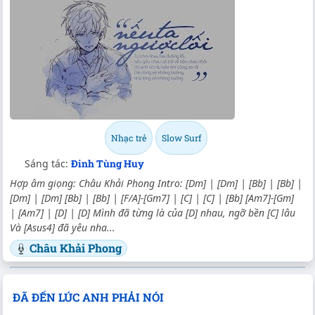
Nhạc trẻ
Slow Surf
Sáng tác:
Đinh Tùng Huy
Hợp âm giọng: Châu Khải Phong Intro: [Dm] | [Dm] | [Bb] | [Bb] |
[Dm] | [Dm] [Bb] | [Bb] | [F/A]-[Gm7] | [C] | [C] | [Bb] [Am7]-[Gm]
| [Am7] | [D] | [D] Mình đã từng là của [D] nhau, ngỡ bền [C] lâu
Và [Asus4] đã yêu nha...
Châu Khải Phong
ĐÃ ĐẾN LÚC ANH PHẢI NÓI