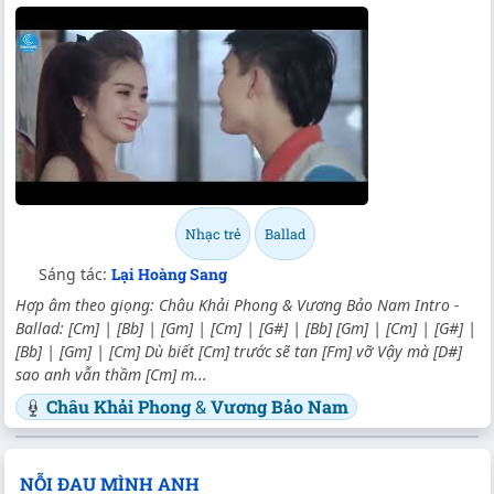
Nhạc trẻ
Ballad
Sáng tác:
Lại Hoàng Sang
Hợp âm theo giọng: Châu Khải Phong & Vương Bảo Nam Intro -
Ballad: [Cm] | [Bb] | [Gm] | [Cm] | [G#] | [Bb] [Gm] | [Cm] | [G#] |
[Bb] | [Gm] | [Cm] Dù biết [Cm] trước sẽ tan [Fm] vỡ Vậy mà [D#]
sao anh vẫn thầm [Cm] m...
Châu Khải Phong
&
Vương Bảo Nam
NỖI ĐAU MÌNH ANH