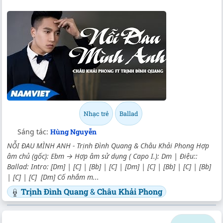
Nhạc trẻ
Ballad
Sáng tác:
Hùng Nguyễn
NỖI ĐAU MÌNH ANH - Trịnh Đình Quang & Châu Khải Phong Hợp
âm chủ (gốc): Ebm → Hợp âm sử dụng ( Capo I.): Dm | Điệu::
Ballad: Intro: [Dm] | [C] | [Bb] | [C] | [Dm] | [C] | [Bb] | [C] | [Bb]
| [C] | [C] [Dm] Cố nhắm m...
Trịnh Đình Quang
&
Châu Khải Phong