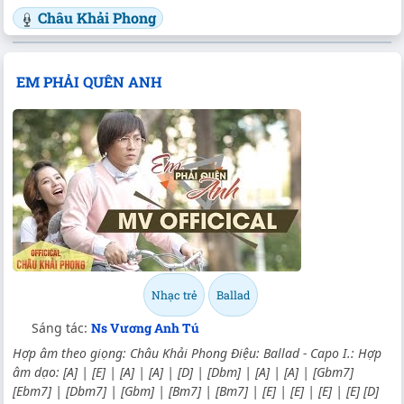
Châu Khải Phong
EM PHẢI QUÊN ANH
Nhạc trẻ
Ballad
Sáng tác:
Ns Vương Anh Tú
Hợp âm theo giọng: Châu Khải Phong Điệu: Ballad - Capo I.: Hợp
âm dạo: [A] | [E] | [A] | [A] | [D] | [Dbm] | [A] | [A] | [Gbm7]
[Ebm7] | [Dbm7] | [Gbm] | [Bm7] | [Bm7] | [E] | [E] | [E] | [E] [D]