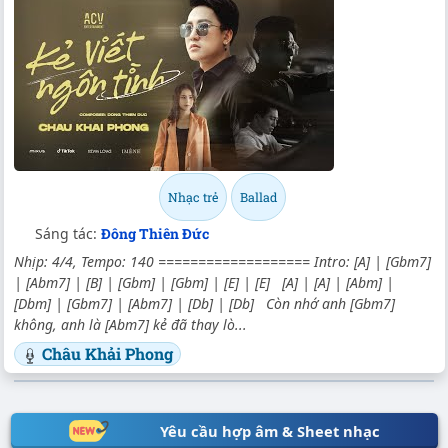
Nhạc trẻ
Ballad
Sáng tác:
Đông Thiên Đức
Nhịp: 4/4, Tempo: 140 =================== Intro: [A] | [Gbm7]
| [Abm7] | [B] | [Gbm] | [Gbm] | [E] | [E] [A] | [A] | [Abm] |
[Dbm] | [Gbm7] | [Abm7] | [Db] | [Db] Còn nhớ anh [Gbm7]
không, anh là [Abm7] kẻ đã thay lò...
Châu Khải Phong
Yêu cầu hợp âm & Sheet nhạc