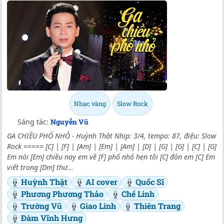
Nhạc vàng
Slow Rock
Sáng tác:
Nguyễn Vũ
GA CHIỀU PHỐ NHỎ - Huỳnh Thật Nhịp: 3/4, tempo: 87, điệu: Slow
Rock ===== [C] | [F] | [Am] | [Em] | [Am] | [D] | [G] | [G] | [C] | [G]
Em nói [Em] chiều nay em về [F] phố nhỏ hẹn tôi [C] đón em [C] Em
viết trong [Dm] thư...
Huỳnh Thật
AI cover
Quốc Sĩ
Phương Phương Thảo
Chế Linh
Trường Vũ
Giao Linh
Thiên Trang
Đàm Vĩnh Hưng