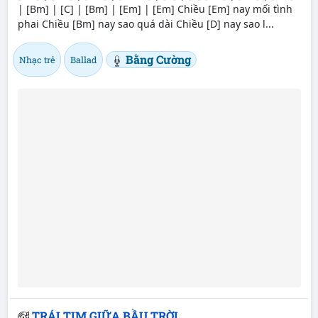
| [Bm] | [C] | [Bm] | [Em] | [Em] Chiều [Em] nay mối tình
phai Chiều [Bm] nay sao quá dài Chiều [D] nay sao l...
Bằng Cường
Nhạc trẻ
Ballad
TRÁI TIM GIỮA BẦU TRỜI