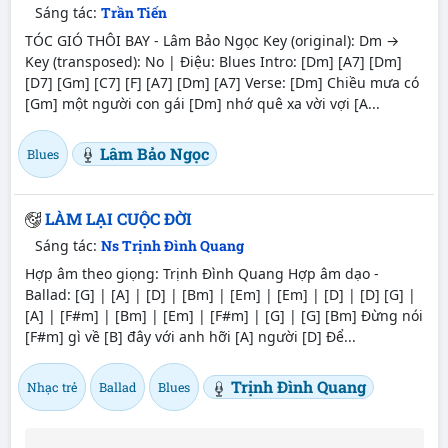
Sáng tác:
Trần Tiến
TÓC GIÓ THÔI BAY - Lâm Bảo Ngọc Key (original): Dm →
Key (transposed): No | Điệu: Blues Intro: [Dm] [A7] [Dm]
[D7] [Gm] [C7] [F] [A7] [Dm] [A7] Verse: [Dm] Chiều mưa có
[Gm] một người con gái [Dm] nhớ quê xa vời vợi [A...
Lâm Bảo Ngọc
Blues
LÀM LẠI CUỘC ĐỜI
Sáng tác:
Ns Trịnh Đình Quang
Hợp âm theo giọng: Trịnh Đình Quang Hợp âm dạo -
Ballad: [G] | [A] | [D] | [Bm] | [Em] | [Em] | [D] | [D] [G] |
[A] | [F#m] | [Bm] | [Em] | [F#m] | [G] | [G] [Bm] Đừng nói
[F#m] gì về [B] đây với anh hỡi [A] người [D] Để...
Trịnh Đình Quang
Nhạc trẻ
Ballad
Blues