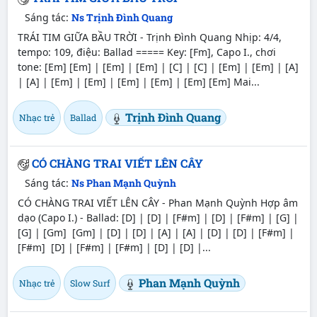
Sáng tác:
Ns Trịnh Đình Quang
TRÁI TIM GIỮA BẦU TRỜI - Trịnh Đình Quang Nhịp: 4/4,
tempo: 109, điệu: Ballad ===== Key: [Fm], Capo I., chơi
tone: [Em] [Em] | [Em] | [Em] | [C] | [C] | [Em] | [Em] | [A]
| [A] | [Em] | [Em] | [Em] | [Em] | [Em] [Em] Mai...
Trịnh Đình Quang
Nhạc trẻ
Ballad
CÓ CHÀNG TRAI VIẾT LÊN CÂY
Sáng tác:
Ns Phan Mạnh Quỳnh
CÓ CHÀNG TRAI VIẾT LÊN CÂY - Phan Mạnh Quỳnh Hợp âm
dạo (Capo I.) - Ballad: [D] | [D] | [F#m] | [D] | [F#m] | [G] |
[G] | [Gm] [Gm] | [D] | [D] | [A] | [A] | [D] | [D] | [F#m] |
[F#m] [D] | [F#m] | [F#m] | [D] | [D] |...
Phan Mạnh Quỳnh
Nhạc trẻ
Slow Surf