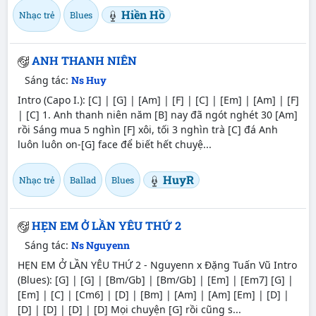
Hiền Hồ
Nhạc trẻ
Blues
ANH THANH NIÊN
Sáng tác:
Ns Huy
Intro (Capo I.): [C] | [G] | [Am] | [F] | [C] | [Em] | [Am] | [F]
| [C] 1. Anh thanh niên năm [B] nay đã ngót nghét 30 [Am]
rồi Sáng mua 5 nghìn [F] xôi, tối 3 nghìn trà [C] đá Anh
luôn luôn on-[G] face để biết hết chuyệ...
HuyR
Nhạc trẻ
Ballad
Blues
HẸN EM Ở LẦN YÊU THỨ 2
Sáng tác:
Ns Nguyenn
HẸN EM Ở LẦN YÊU THỨ 2 - Nguyenn x Đặng Tuấn Vũ Intro
(Blues): [G] | [G] | [Bm/Gb] | [Bm/Gb] | [Em] | [Em7] [G] |
[Em] | [C] | [Cm6] | [D] | [Bm] | [Am] | [Am] [Em] | [D] |
[D] | [D] | [D] | [D] Mọi chuyện [G] rồi cũng s...