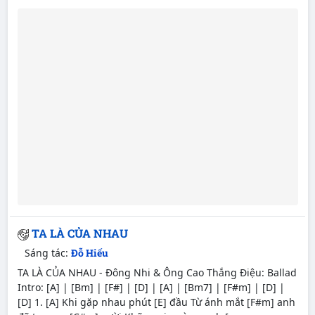
TA LÀ CỦA NHAU
Sáng tác:
Đỗ Hiếu
TA LÀ CỦA NHAU - Đông Nhi & Ông Cao Thắng Điệu: Ballad
Intro: [A] | [Bm] | [F#] | [D] | [A] | [Bm7] | [F#m] | [D] |
[D] 1. [A] Khi gặp nhau phút [E] đầu Từ ánh mắt [F#m] anh