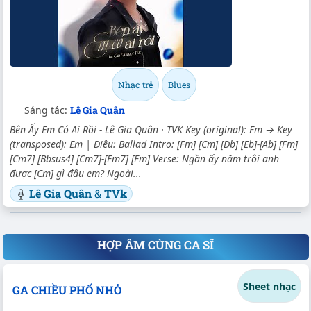
Nhạc trẻ
Blues
Sáng tác:
Lê Gia Quân
Bên Ấy Em Có Ai Rồi - Lê Gia Quân · TVK Key (original): Fm → Key
(transposed): Em | Điệu: Ballad Intro: [Fm] [Cm] [Db] [Eb]-[Ab] [Fm]
[Cm7] [Bbsus4] [Cm7]-[Fm7] [Fm] Verse: Ngần ấy năm trôi anh
được [Cm] gì đâu em? Ngoài...
Lê Gia Quân
&
TVk
HỢP ÂM CÙNG CA SĨ
Sheet nhạc
GA CHIỀU PHỐ NHỎ