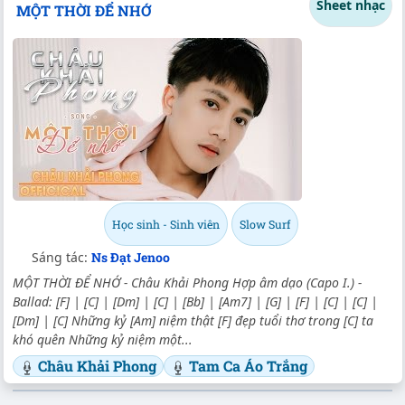
Sheet nhạc
MỘT THỜI ĐỂ NHỚ
Học sinh - Sinh viên
Slow Surf
Sáng tác:
Ns Đạt Jenoo
MỘT THỜI ĐỂ NHỚ - Châu Khải Phong Hợp âm dạo (Capo I.) -
Ballad: [F] | [C] | [Dm] | [C] | [Bb] | [Am7] | [G] | [F] | [C] | [C] |
[Dm] | [C] Những kỷ [Am] niệm thật [F] đẹp tuổi thơ trong [C] ta
khó quên Những kỷ niệm một...
Châu Khải Phong
Tam Ca Áo Trắng