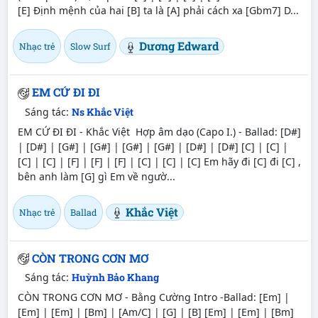
[E] Định mệnh của hai [B] ta là [A] phải cách xa [Gbm7] D...
Dương Edward
Nhạc trẻ
Slow Surf
EM CỨ ĐI ĐI
Sáng tác:
Ns Khắc Việt
EM CỨ ĐI ĐI - Khắc Việt Hợp âm dạo (Capo I.) - Ballad: [D#]
| [D#] | [G#] | [G#] | [G#] | [G#] | [D#] | [D#] [C] | [C] |
[C] | [C] | [F] | [F] | [F] | [C] | [C] | [C] Em hãy đi [C] đi [C] ,
bên anh làm [G] gì Em về ngườ...
Khắc Việt
Nhạc trẻ
Ballad
CÒN TRONG CƠN MƠ
Sáng tác:
Huỳnh Bảo Khang
CÒN TRONG CƠN MƠ - Bằng Cường Intro -Ballad: [Em] |
[Em] | [Em] | [Bm] | [Am/C] | [G] | [B] [Em] | [Em] | [Bm]