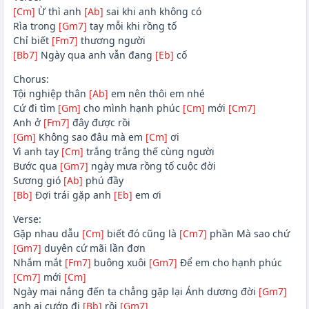
[Cm]
Ừ thì anh
[Ab]
sai khi anh không có
Rìa trong
[Gm7]
tay mỗi khi rồng tố
Chỉ biết
[Fm7]
thương người
[Bb7]
Ngày qua anh vẫn đang
[Eb]
cố
Chorus:
Tội nghiệp thân
[Ab]
em nên thôi em nhé
Cứ đi tìm
[Gm]
cho mình hạnh phúc
[Cm]
mới
[Cm7]
Anh ở
[Fm7]
đây được rồi
[Gm]
Không sao đâu mà em
[Cm]
ơi
Vì anh tay
[Cm]
trắng trắng thế cùng người
Bước qua
[Gm7]
ngày mưa rồng tố cuộc đời
Sương gió
[Ab]
phú đầy
[Bb]
Đợi trái gặp anh
[Eb]
em ơi
Verse:
Gặp nhau dẫu
[Cm]
biết đó cũng là
[Cm7]
phần Mà sao chứ
[Gm7]
duyên cứ mãi lần đơn
Nhắm mắt
[Fm7]
buông xuôi
[Gm7]
Để em cho hạnh phúc
[Cm7]
mới
[Cm]
Ngày mai nắng đến ta chẳng gặp lại Ánh dương đời
[Gm7]
anh ai cướp đi
[Bb]
rồi
[Gm7]