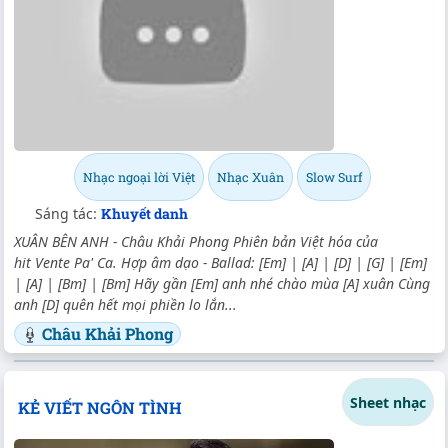
Nhạc ngoại lời Việt
Nhạc Xuân
Slow Surf
Sáng tác:
Khuyết danh
XUÂN BÊN ANH - Châu Khải Phong Phiên bản Việt hóa của
hit Vente Pa' Ca. Hợp âm dạo - Ballad: [Em] | [A] | [D] | [G] | [Em]
| [A] | [Bm] | [Bm] Hãy gần [Em] anh nhé chào mùa [A] xuân Cùng
anh [D] quên hết mọi phiền lo lắn...
Châu Khải Phong
Sheet nhạc
KẺ VIẾT NGÔN TÌNH