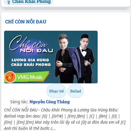
Châu Khải Phong
CHỈ CÒN NỖI ĐAU
Nhạc trẻ
Ballad
Sáng tác:
Nguyễn Công Thắng
CHỈ CÒN NỖI ĐAU - Châu Khải Phong & Lương Gia Hùng Điệu:
Ballad Hợp âm dạo: [G] | [D/F#] | [Em] [Bm] | [C] | [Bm] | [D] |
[Em] | [Em] [Em] Mai này trên lối ấy sẽ có [D] ai đón đưa em về [C]
Anh thì buồn lê thê bước c...