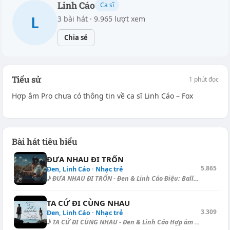
Linh Cáo
Ca sĩ
L
3 bài hát · 9.965 lượt xem
Chia sẻ
Tiểu sử
1 phút đọc
Hợp âm Pro chưa có thông tin về ca sĩ Linh Cáo – Fox
Bài hát tiêu biểu
ĐƯA NHAU ĐI TRỐN
5.865
Đen, Linh Cáo · Nhạc trẻ
♪ ĐƯA NHAU ĐI TRỐN - Đen & Linh Cáo Điệu: Ballad Intro: [Cm] | [G#]...
TA CỨ ĐI CÙNG NHAU
3.309
Đen, Linh Cáo · Nhạc trẻ
♪ TA CỨ ĐI CÙNG NHAU - Đen & Linh Cáo Hợp âm dạo - Ballad: [Gm] | [G...