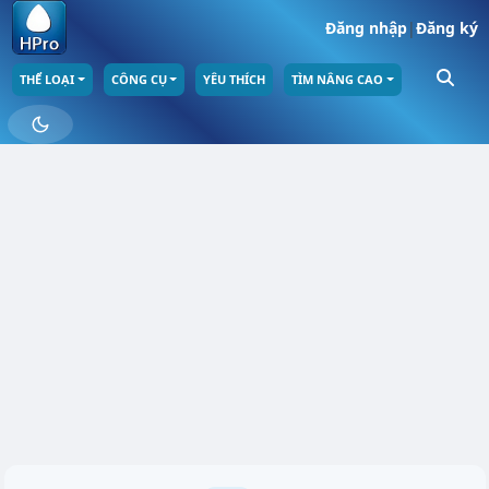
Đăng nhập
|
Đăng ký
THỂ LOẠI
CÔNG CỤ
YÊU THÍCH
TÌM NÂNG CAO