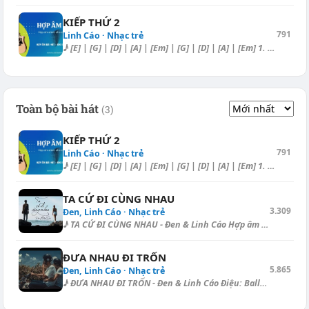
KIẾP THỨ 2
791
Linh Cáo · Nhạc trẻ
♪ [E] | [G] | [D] | [A] | [Em] | [G] | [D] | [A] | [Em] 1. Nếu được sống...
Toàn bộ bài hát
(3)
KIẾP THỨ 2
791
Linh Cáo · Nhạc trẻ
♪ [E] | [G] | [D] | [A] | [Em] | [G] | [D] | [A] | [Em] 1. Nếu được sống...
TA CỨ ĐI CÙNG NHAU
3.309
Đen, Linh Cáo · Nhạc trẻ
♪ TA CỨ ĐI CÙNG NHAU - Đen & Linh Cáo Hợp âm dạo - Ballad: [Gm] | [G...
ĐƯA NHAU ĐI TRỐN
5.865
Đen, Linh Cáo · Nhạc trẻ
♪ ĐƯA NHAU ĐI TRỐN - Đen & Linh Cáo Điệu: Ballad Intro: [Cm] | [G#]...