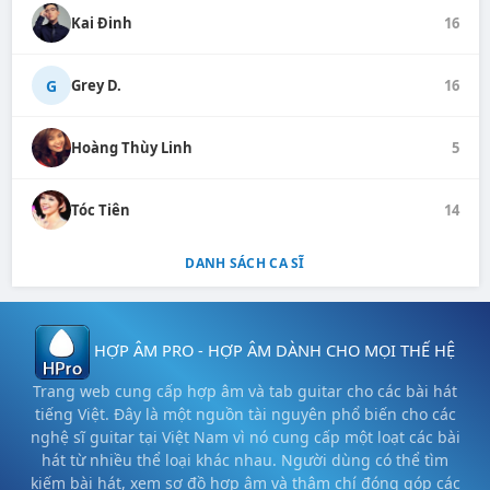
Kai Đinh
16
G
Grey D.
16
Hoàng Thùy Linh
5
Tóc Tiên
14
DANH SÁCH CA SĨ
HỢP ÂM PRO - HỢP ÂM DÀNH CHO MỌI THẾ HỆ
Trang web cung cấp hợp âm và tab guitar cho các bài hát
tiếng Việt. Đây là một nguồn tài nguyên phổ biến cho các
nghệ sĩ guitar tại Việt Nam vì nó cung cấp một loạt các bài
hát từ nhiều thể loại khác nhau. Người dùng có thể tìm
kiếm bài hát, xem sơ đồ hợp âm và thậm chí đóng góp các