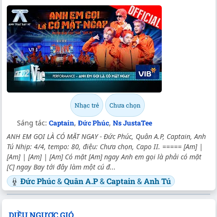
Nhạc trẻ
Chưa chọn
Sáng tác:
Captain
,
Đức Phúc
,
Ns JustaTee
ANH EM GỌI LÀ CÓ MẶT NGAY - Đức Phúc, Quân A.P, Captain, Anh
Tú Nhịp: 4/4, tempo: 80, điệu: Chưa chọn, Capo II. ===== [Am] |
[Am] | [Am] | [Am] Có mặt [Am] ngay Anh em gọi là phải có mặt
[C] ngay Bay tới đây làm một cú đ...
Đức Phúc
&
Quân A.P
&
Captain
&
Anh Tú
DIỀU NGƯỢC GIÓ