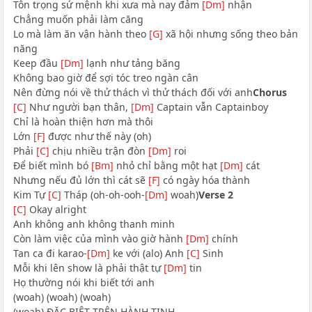
Tôn trọng sứ mệnh khi xưa mà nay đảm
[Dm]
nhận
Chẳng muốn phải làm căng
Lo mà làm ăn vận hành theo
[G]
xã hội nhưng sống theo bản
năng
Keep đầu
[Dm]
lạnh như tảng băng
Không bao giờ để sợi tóc treo ngàn cân
Nên đừng nói về thử thách vì thử thách đối với anh
Chorus
[C]
Như người bạn thân,
[Dm]
Captain vẫn Captainboy
Chỉ là hoàn thiện hơn mà thôi
Lớn
[F]
được như thế này (oh)
Phải
[C]
chịu nhiều trận đòn
[Dm]
roi
Để biết mình bó
[Bm]
nhỏ chỉ bằng một hạt
[Dm]
cát
Nhưng nếu đủ lớn thì cát sẽ
[F]
có ngày hóa thành
Kim Tự
[C]
Tháp (oh-oh-ooh-
[Dm]
woah)
Verse 2
[C]
Okay alright
Anh không anh không thanh minh
Còn làm việc của mình vào giờ hành
[Dm]
chính
Tan ca đi karao-
[Dm]
ke với (alo) Anh
[C]
Sinh
Mỗi khi lên show là phải thật tự
[Dm]
tin
Họ thường nói khi biết tới anh
(woah) (woah) (woah)
(woah) ĐẶC BIỆT TRÊN HÀNH TINH