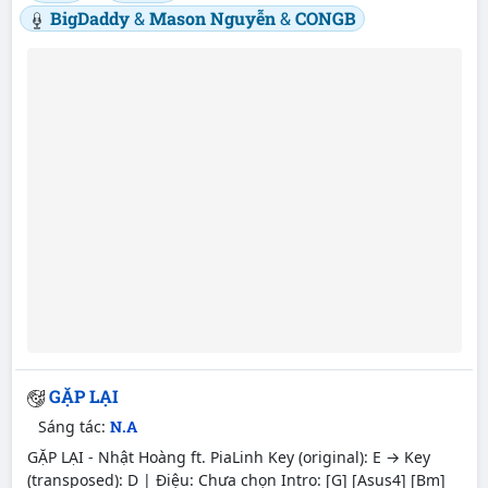
BigDaddy
&
Mason Nguyễn
&
CONGB
GẶP LẠI
Sáng tác:
N.A
GẶP LẠI - Nhật Hoàng ft. PiaLinh Key (original): E → Key
(transposed): D | Điệu: Chưa chọn Intro: [G] [Asus4] [Bm]