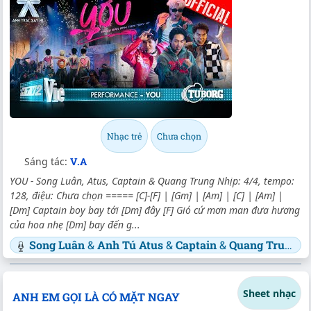
Nhạc trẻ
Chưa chọn
Sáng tác:
V.A
YOU - Song Luân, Atus, Captain & Quang Trung Nhịp: 4/4, tempo:
128, điệu: Chưa chọn ===== [C]-[F] | [Gm] | [Am] | [C] | [Am] |
[Dm] Captain boy bay tới [Dm] đây [F] Gió cứ mơn man đưa hương
của hoa nhẹ [Dm] bay đến g...
Song Luân
&
Anh Tú Atus
&
Captain
&
Quang Trung
Sheet nhạc
ANH EM GỌI LÀ CÓ MẶT NGAY