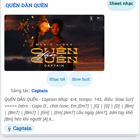
Sheet nhạc
QUÊN DẦN QUÊN
Nhạc trẻ
Slow Surf
Sáng tác:
Captain
QUÊN DẦN QUÊN - Captain Nhịp: 4/4, tempo: 145, điệu: Slow Surf
===== Intro - Capo II., chơi tone: Em [Em7] | [G] | [G] | [D] | [Bm]
| [Bm7] | [Bm7] | [Em] | [Em] [Am7] Lâu ngày [Am7], bàn tay khô
[Bm] héo khi người [A] k...
Captain