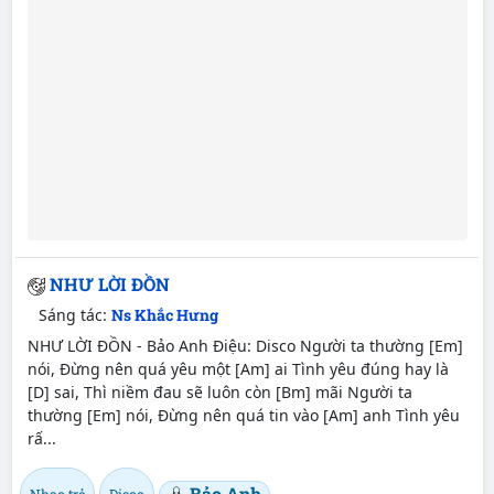
NHƯ LỜI ĐỒN
Sáng tác:
Ns Khắc Hưng
NHƯ LỜI ĐỒN - Bảo Anh Điệu: Disco Người ta thường [Em]
nói, Đừng nên quá yêu một [Am] ai Tình yêu đúng hay là
[D] sai, Thì niềm đau sẽ luôn còn [Bm] mãi Người ta
thường [Em] nói, Đừng nên quá tin vào [Am] anh Tình yêu
rấ...
Bảo Anh
Nhạc trẻ
Disco