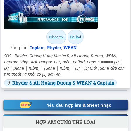
Nhạc trẻ
Ballad
Sáng tác:
Captain
,
Rhyder
,
WEAN
SOS - Rhyder, Quang Hùng MasterD, Ali Hoàng Dương, WEAN,
Captain Nhịp: 4/4, tempo: 111, điệu: Ballad, Capo I. ===== [A] |
[A] | [Abm] | [Dbm] | [Gbm] | [Gbm] | [E] | [E] Giải [Gbm] cứu con
tim thoát ra khỏi cô [E] đơn An...
Rhyder
&
Ali Hoàng Dương
&
WEAN
&
Captain
Yêu cầu hợp âm & Sheet nhạc
HỢP ÂM CÙNG THỂ LOẠI