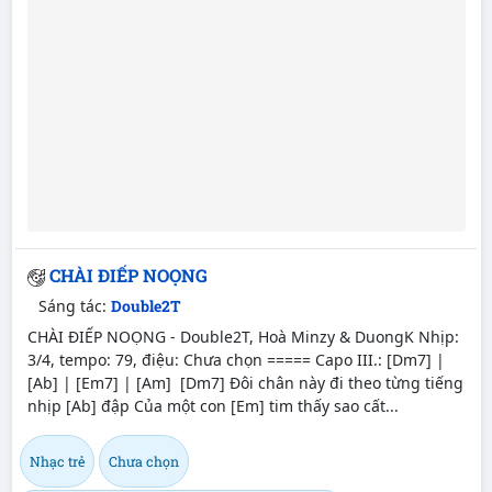
CHÀI ĐIẾP NOỌNG
Sáng tác:
Double2T
CHÀI ĐIẾP NOỌNG - Double2T, Hoà Minzy & DuongK Nhịp:
3/4, tempo: 79, điệu: Chưa chọn ===== Capo III.: [Dm7] |
[Ab] | [Em7] | [Am] [Dm7] Đôi chân này đi theo từng tiếng
nhịp [Ab] đập Của một con [Em] tim thấy sao cất...
Nhạc trẻ
Chưa chọn