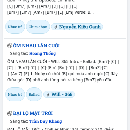
[C] [Bm7] [Em7] [Am7] [D] [G] [F] [C]
[Bm7] [Em7] [Am7] [Bm7] [E] [Em] Verse: B...
Nguyễn Kiều Oanh
Nhạc trẻ
Chưa chọn
ÔM NHAU LẦN CUỐI
Sáng tác:
Hoàng Thống
ÔM NHAU LẦN CUỐI - WILL 365 Intro - Ballad: [Bm7]-[C] |
[C] | [Bm7]-[C] | [C]-[Em] [Bm]-[C] | [D] | [Bm7]-[C]
| [Am7]-[E] 1. Ngày có chút [B] gió mưa anh ngồi [C] đây
Giữa góc [D] phố anh từng nói ra tiếng [Bm7] yêu đầu...
Will - 365
Nhạc trẻ
Ballad
ĐẠI LỘ MẶT TRỜI
Sáng tác:
Trần Duy Khang
ĐẠI LỘ MẶT TRỜI - Chillies Nhịp: 3/4, tempo: 210, điệu: