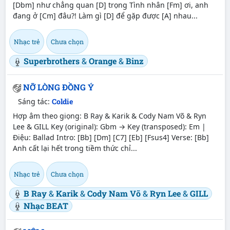
[Dbm] như chẳng quan [D] trọng Tình nhân [Fm] ơi, anh
đang ở [Cm] đâu?! Làm gì [D] để gặp được [A] nhau...
Nhạc trẻ
Chưa chọn
Superbrothers
&
Orange
&
Binz
NỠ LÒNG ĐỒNG Ý
Sáng tác:
Coldie
Hợp âm theo giọng: B Ray & Karik & Cody Nam Võ & Ryn
Lee & GILL Key (original): Gbm → Key (transposed): Em |
Điệu: Ballad Intro: [Bb] [Dm] [C7] [Eb] [Fsus4] Verse: [Bb]
Anh cất lại hết trong tiềm thức chỉ...
Nhạc trẻ
Chưa chọn
B Ray
&
Karik
&
Cody Nam Võ
&
Ryn Lee
&
GILL
Nhạc BEAT