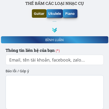
Phần nội dung
THẾ BẤM CÁC LOẠI NHẠC CỤ
Guitar
Ukulele
Piano
BÌNH LUẬN
Thông tin liên hệ của bạn
(*)
Báo lỗi / Góp ý