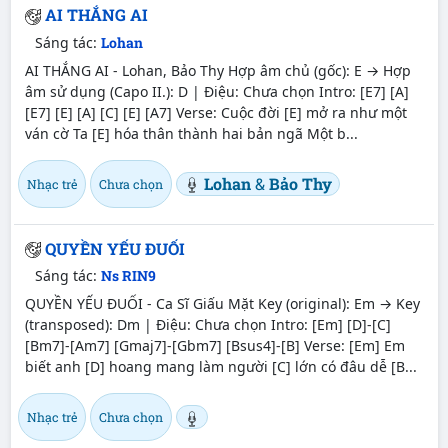
AI THẮNG AI
Sáng tác:
Lohan
AI THẮNG AI - Lohan, Bảo Thy Hợp âm chủ (gốc): E → Hợp
âm sử dụng (Capo II.): D | Điệu: Chưa chọn Intro: [E7] [A]
[E7] [E] [A] [C] [E] [A7] Verse: Cuộc đời [E] mở ra như một
ván cờ Ta [E] hóa thân thành hai bản ngã Một b...
Lohan
&
Bảo Thy
Nhạc trẻ
Chưa chọn
QUYỀN YẾU ĐUỐI
Sáng tác:
Ns RIN9
QUYỀN YẾU ĐUỐI - Ca Sĩ Giấu Mặt Key (original): Em → Key
(transposed): Dm | Điệu: Chưa chọn Intro: [Em] [D]-[C]
[Bm7]-[Am7] [Gmaj7]-[Gbm7] [Bsus4]-[B] Verse: [Em] Em
biết anh [D] hoang mang làm người [C] lớn có đâu dễ [B...
Nhạc trẻ
Chưa chọn