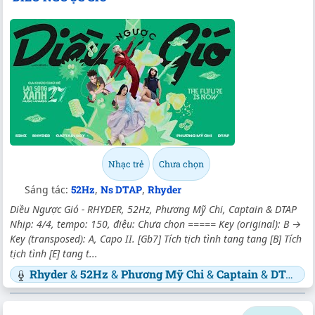
Nhạc trẻ
Chưa chọn
Sáng tác:
52Hz
,
Ns DTAP
,
Rhyder
Diều Ngược Gió - RHYDER, 52Hz, Phương Mỹ Chi, Captain & DTAP
Nhịp: 4/4, tempo: 150, điệu: Chưa chọn ===== Key (original): B →
Key (transposed): A, Capo II. [Gb7] Tích tịch tình tang tang [B] Tích
tịch tình [E] tang t...
Rhyder
&
52Hz
&
Phương Mỹ Chi
&
Captain
&
DTAP