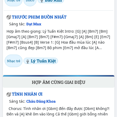
THƯỚC PHIM BUỒN NHẤT
Sáng tác:
Đạt Max
Hợp âm theo giọng: Lý Tuấn Kiệt Intro: [G] [A] [Bm7] [Bm]
[Gmaj7] [A] [Bm7] [Bm7] [F#m7]-[Gmaj7] [A] [Bm] [E] [Em7]
[F#m7] [Bsus4] [B] Verse 1: [G] Hoa đầu mùa lúc [A] nào
[Bm7] cũng đẹp [Bm7] Bộ phim [Em7] mở đầu lúc [A...
Lý Tuấn Kiệt
Nhạc trẻ
HỢP ÂM CÙNG GIAI ĐIỆU
TÌNH NHÂN ƠI
Sáng tác:
Châu Đăng Khoa
Chorus: Tình nhân ơi [Gbm] đến đây được [Dbm] không?!
Đến và [A] khẽ ôm vào lòng Cả thế [Gbm] giới bỗng nhiên