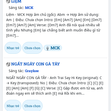
LIỆM
Sáng tác:
MCK
Liệm - MCK Hợp âm chủ (gốc): Abm → Hợp âm sử dụng:
Am | Điệu: Chưa chọn Intro: [Em] [Am7] [Am] [Em] [Dm7]
[Em7] [Am7] [Am] Verse: [Dm7] Anh đã nói quá nhiều về
tình yêu Nhưng [Em] lại chẳng biết anh muốn điều gì từ
[Em7]...
MCK
Nhạc trẻ
Chưa chọn
NGẤT NGÂY CON GÀ TÂY
Sáng tác:
Graykee
NGẤT NGÂY CON GÀ TÂY - Anh Trai Say Hi Key (original): C
→ Key (transposed): No | Điệu: Chưa chọn Intro: [C] [C] [E]
[E] [Am] [Am] [F] [G] [C] Verse: [C] Gặp được em từ xa, anh
đoán ngay em sẽ thích anh [E] mà Rồi khi em...
Nhạc trẻ
Chưa chọn