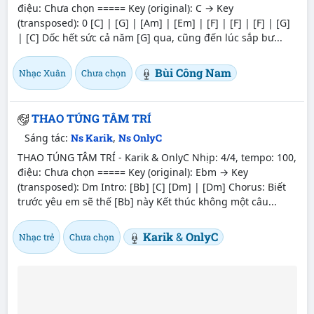
điệu: Chưa chọn ===== Key (original): C → Key
(transposed): 0 [C] | [G] | [Am] | [Em] | [F] | [F] | [F] | [G]
| [C] Dốc hết sức cả năm [G] qua, cũng đến lúc sắp bư...
Bùi Công Nam
Nhạc Xuân
Chưa chọn
THAO TÚNG TÂM TRÍ
Sáng tác:
Ns Karik
,
Ns OnlyC
THAO TÚNG TÂM TRÍ - Karik & OnlyC Nhịp: 4/4, tempo: 100,
điệu: Chưa chọn ===== Key (original): Ebm → Key
(transposed): Dm Intro: [Bb] [C] [Dm] | [Dm] Chorus: Biết
trước yêu em sẽ thế [Bb] này Kết thúc không một câu...
Karik
&
OnlyC
Nhạc trẻ
Chưa chọn