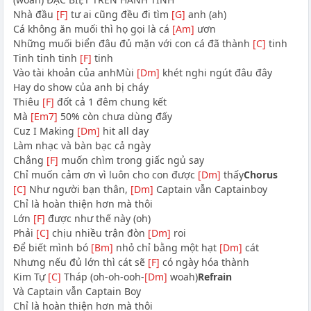
Nhà đầu
[F]
tư ai cũng đều đi tìm
[G]
anh (ah)
Cá không ăn muối thì họ gọi là cá
[Am]
ươn
Những muối biển đâu đủ mặn với con cá đã thành
[C]
tinh
Tinh tinh tinh
[F]
tinh
Vào tài khoản của anhMùi
[Dm]
khét nghi ngút đâu đây
Hay do show của anh bị cháy
Thiêu
[F]
đốt cả 1 đêm chung kết
Mà
[Em7]
50% còn chưa dùng đấy
Cuz I Making
[Dm]
hit all day
Làm nhạc và bàn bạc cả ngày
Chẳng
[F]
muốn chìm trong giấc ngủ say
Chỉ muốn cảm ơn vì luôn cho con được
[Dm]
thấy
Chorus
[C]
Như người bạn thân,
[Dm]
Captain vẫn Captainboy
Chỉ là hoàn thiện hơn mà thôi
Lớn
[F]
được như thế này (oh)
Phải
[C]
chịu nhiều trận đòn
[Dm]
roi
Để biết mình bó
[Bm]
nhỏ chỉ bằng một hạt
[Dm]
cát
Nhưng nếu đủ lớn thì cát sẽ
[F]
có ngày hóa thành
Kim Tự
[C]
Tháp (oh-oh-ooh-
[Dm]
woah)
Refrain
Và Captain vẫn Captain Boy
Chỉ là hoàn thiện hơn mà thôi