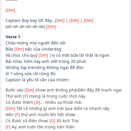
[Dm]
Captain Boy bay tới đây...
[Dm]
|
[Dm]
|
[Dm]
(oh-oh-oh-oh-oh-oh)
[Dm]
Verse 1
Chào mừng mọi người đến với
Bữa
[Dm]
tiệc của Underdog
Và chúc cho quý
[Dm]
|vị có một bữa tối thật là ngon
Bài nhạc hôm nay anh viết trong 20 phút
Những top trending không ngại để đón
Vì 7 vòng vừa rồi cũng đủ
Captain là yếu tố cần của nhóm!
Bước vào
[Dm]
show anh không phảiĐến đây để tranh ngai
Thứ anh
[F]
mong là trong cuộc chơi này
Có được thêm
[G]
... nhiều sự thoải mái
[Dm]
Tất cả những gì anh trải qua diễn ra nhanh vậy
Nên
[F]
thứ anh muốn khi hết show
Có được số điện thoại
[G]
30 Anh Trai
[F]
Ay, anh luôn tôn trọng bản thân