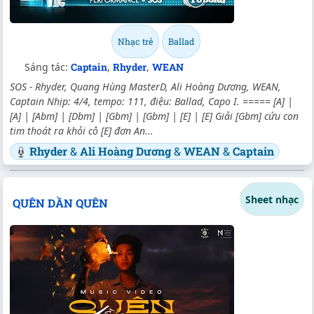
Nhạc trẻ
Ballad
Sáng tác:
Captain
,
Rhyder
,
WEAN
SOS - Rhyder, Quang Hùng MasterD, Ali Hoàng Dương, WEAN,
Captain Nhịp: 4/4, tempo: 111, điệu: Ballad, Capo I. ===== [A] |
[A] | [Abm] | [Dbm] | [Gbm] | [Gbm] | [E] | [E] Giải [Gbm] cứu con
tim thoát ra khỏi cô [E] đơn An...
Rhyder
&
Ali Hoàng Dương
&
WEAN
&
Captain
Sheet nhạc
QUÊN DẦN QUÊN