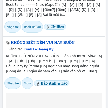
Rock Ballad ===== Intro (Capo II.): [A] | [A] | [D] | [A] | [A]
| [D] | [D] | [A] | [A] | [Gbm7] [Gbm] | [A/Db]-[D] | [D] |
[Bm] | [Gbm]-[E] | [A] Đại lộ mặt tr...
Chillies
Nhạc trẻ
Rock Ballad
KHÔNG BIẾT NÊN VUI HAY BUỒN
Sáng tác:
Đinh Lê Hoàng Vỹ
KHÔNG BIẾT NÊN VUI HAY BUỒN - Bảo Anh Intro - Slow: [A]
| [A] | [Db] | [Db] | [Bm/Gb] | [Bm7] | [Dm] | [Dm] [A]
Đâu ai hay ký ức xưa [Db] ngỡ như mây Bóng dáng người
[Gbm] ấy Sau ngần ấy năm vẫn [E] đấy Vẫn bờ vai [Bm7]...
Bảo Anh
&
Táo
Nhạc trẻ
Slow