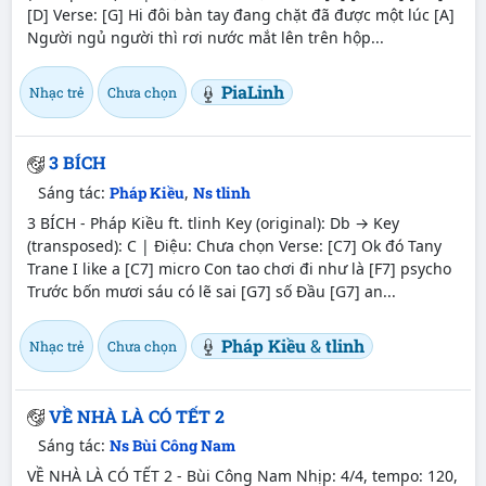
[D] Verse: [G] Hi đôi bàn tay đang chặt đã được một lúc [A]
Người ngủ người thì rơi nước mắt lên trên hộp...
PiaLinh
Nhạc trẻ
Chưa chọn
3 BÍCH
Sáng tác:
Pháp Kiều
,
Ns tlinh
3 BÍCH - Pháp Kiều ft. tlinh Key (original): Db → Key
(transposed): C | Điệu: Chưa chọn Verse: [C7] Ok đó Tany
Trane I like a [C7] micro Con tao chơi đi như là [F7] psycho
Trước bốn mươi sáu có lẽ sai [G7] số Đầu [G7] an...
Pháp Kiều
&
tlinh
Nhạc trẻ
Chưa chọn
VỀ NHÀ LÀ CÓ TẾT 2
Sáng tác:
Ns Bùi Công Nam
VỀ NHÀ LÀ CÓ TẾT 2 - Bùi Công Nam Nhịp: 4/4, tempo: 120,