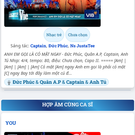
Nhạc trẻ
Chưa chọn
Sáng tác:
Captain
,
Đức Phúc
,
Ns JustaTee
ANH EM GỌI LÀ CÓ MẶT NGAY - Đức Phúc, Quân A.P, Captain, Anh
Tú Nhịp: 4/4, tempo: 80, điệu: Chưa chọn, Capo II. ===== [Am] |
[Am] | [Am] | [Am] Có mặt [Am] ngay Anh em gọi là phải có mặt
[C] ngay Bay tới đây làm một cú đ...
Đức Phúc
&
Quân A.P
&
Captain
&
Anh Tú
HỢP ÂM CÙNG CA SĨ
YOU