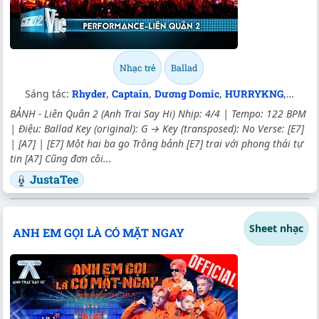
Nhạc trẻ
Ballad
Sáng tác:
Rhyder
,
Captain
,
Dương Domic
,
HURRYKNG
,
Ns Ju
BẢNH - Liên Quân 2 (Anh Trai Say Hi) Nhịp: 4/4 | Tempo: 122 BPM
| Điệu: Ballad Key (original): G → Key (transposed): No Verse: [E7]
| [A7] | [E7] Một hai ba go Trông bảnh [E7] trai với phong thái tự
tin [A7] Cũng đơn côi...
JustaTee
Sheet nhạc
ANH EM GỌI LÀ CÓ MẶT NGAY