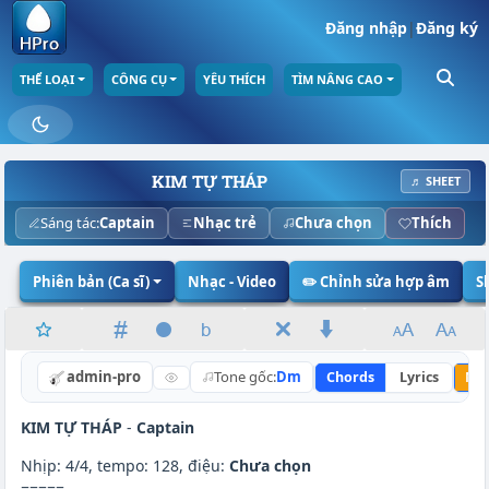
Đăng nhập
|
Đăng ký
THỂ LOẠI
CÔNG CỤ
YÊU THÍCH
TÌM NÂNG CAO
KIM TỰ THÁP
♬ SHEET
Sáng tác:
Captain
Nhạc trẻ
Chưa chọn
Thích
Phiên bản (Ca sĩ)
Nhạc - Video
✏️ Chỉnh sửa hợp âm
S
admin-pro
Tone gốc:
Dm
Chords
Lyrics
Nân
KIM TỰ THÁP
-
Captain
Nhịp: 4/4, tempo: 128, điệu:
Chưa chọn
=====