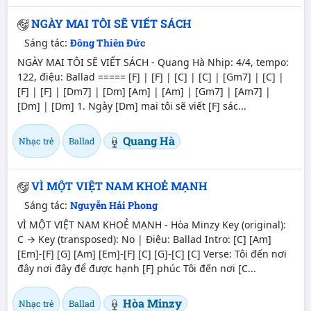
NGÀY MAI TÔI SẼ VIẾT SÁCH
Sáng tác:
Đông Thiên Đức
NGÀY MAI TÔI SẼ VIẾT SÁCH - Quang Hà Nhịp: 4/4, tempo:
122, điệu: Ballad ===== [F] | [F] | [C] | [C] | [Gm7] | [C] |
[F] | [F] | [Dm7] | [Dm] [Am] | [Am] | [Gm7] | [Am7] |
[Dm] | [Dm] 1. Ngày [Dm] mai tôi sẽ viết [F] sác...
Quang Hà
Nhạc trẻ
Ballad
VÌ MỘT VIỆT NAM KHOẺ MẠNH
Sáng tác:
Nguyễn Hải Phong
VÌ MỘT VIỆT NAM KHOẺ MẠNH - Hòa Minzy Key (original):
C → Key (transposed): No | Điệu: Ballad Intro: [C] [Am]
[Em]-[F] [G] [Am] [Em]-[F] [C] [G]-[C] [C] Verse: Tôi đến nơi
đây nơi đây để được hạnh [F] phúc Tôi đến nơi [C...
Hòa Minzy
Nhạc trẻ
Ballad