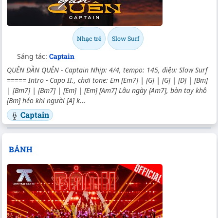
Nhạc trẻ
Slow Surf
Sáng tác:
Captain
QUÊN DẦN QUÊN - Captain Nhịp: 4/4, tempo: 145, điệu: Slow Surf
===== Intro - Capo II., chơi tone: Em [Em7] | [G] | [G] | [D] | [Bm]
| [Bm7] | [Bm7] | [Em] | [Em] [Am7] Lâu ngày [Am7], bàn tay khô
[Bm] héo khi người [A] k...
Captain
BẢNH