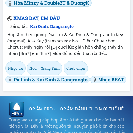
Hòa Minzy
&
Double2T
&
DươngK
XMAS ĐÂY, EM ĐÂU
Sáng tác:
Kai Đinh
,
Dangrangto
Hợp âm theo giọng: PiaLinh & Kai Đinh & Dangrangto Key
(original): A → Key (transposed): No | Điệu: Chưa chọn
Chorus: Mấy ngày rồi [D] cười lúc giận hồn chẳng thấy tin
nhắn [Bm7] em [Em7] Mùa đông đến thật rồi để...
Nhạc trẻ
Noel - Giáng Sinh
Chưa chọn
PiaLinh
&
Kai Đinh
&
Dangrangto
Nhạc BEAT
HỢP ÂM PRO - HỢP ÂM DÀNH CHO MỌI THẾ HỆ
Trang web cung cấp hợp âm và tab guitar cho các bài hát
tiếng Việt. Đây là một nguồn tài nguyên phổ biến cho các
nghệ sĩ guitar tại Việt Nam vì nó cung cấp một loạt các bài