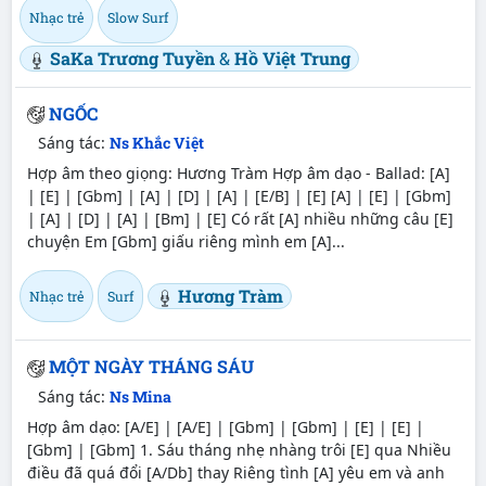
Nhạc trẻ
Slow Surf
SaKa Trương Tuyền
&
Hồ Việt Trung
NGỐC
Sáng tác:
Ns Khắc Việt
Hợp âm theo giọng: Hương Tràm Hợp âm dạo - Ballad: [A]
| [E] | [Gbm] | [A] | [D] | [A] | [E/B] | [E] [A] | [E] | [Gbm]
| [A] | [D] | [A] | [Bm] | [E] Có rất [A] nhiều những câu [E]
chuyện Em [Gbm] giấu riêng mình em [A]...
Hương Tràm
Nhạc trẻ
Surf
MỘT NGÀY THÁNG SÁU
Sáng tác:
Ns Mina
Hợp âm dạo: [A/E] | [A/E] | [Gbm] | [Gbm] | [E] | [E] |
[Gbm] | [Gbm] 1. Sáu tháng nhẹ nhàng trôi [E] qua Nhiều
điều đã quá đổi [A/Db] thay Riêng tình [A] yêu em và anh