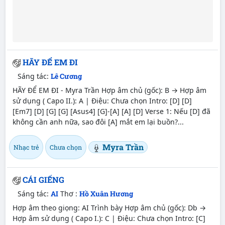
HÃY ĐỂ EM ĐI
Sáng tác:
Lê Cương
HÃY ĐỂ EM ĐI - Myra Trần Hợp âm chủ (gốc): B → Hợp âm
sử dụng ( Capo II.): A | Điệu: Chưa chọn Intro: [D] [D]
[Em7] [D] [G] [G] [Asus4] [G]-[A] [A] [D] Verse 1: Nếu [D] đã
không cần anh nữa, sao đôi [A] mắt em lại buồn?...
Myra Trần
Nhạc trẻ
Chưa chọn
CÁI GIẾNG
Sáng tác:
AI
Thơ :
Hồ Xuân Hương
Hợp âm theo giọng: AI Trình bày Hợp âm chủ (gốc): Db →
Hợp âm sử dụng ( Capo I.): C | Điệu: Chưa chọn Intro: [C]