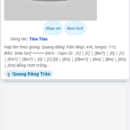
Nhạc trẻ
Slow Surf
Sáng tác:
Tâm Tâm
Hợp âm theo giọng: Quang Đăng Trần Nhịp: 4/4, tempo: 115,
điệu: Slow Surf ===== Intro - Capo III.: [C] | [C] | [Bm7] | [G] | [C]
| [Em7] | [Bm7] | [G] | [C] [D] | [Em] | [Dbm7] | [Am] | [Bm] | [Em]
| [Em] Bỗng chợt trông...
Quang Đăng Trần