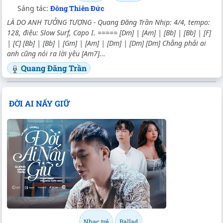
Sáng tác:
Đông Thiên Đức
LÀ DO ANH TƯỞNG TƯỢNG - Quang Đăng Trần Nhịp: 4/4, tempo:
128, điệu: Slow Surf, Capo I. ===== [Dm] | [Am] | [Bb] | [Bb] | [F]
| [C] [Bb] | [Bb] | [Gm] | [Am] | [Dm] | [Dm] [Dm] Chẳng phải ai
anh cũng nói ra lời yêu [Am7]...
Quang Đăng Trần
ĐỜI AI NẤY GIỮ
Nhạc trẻ
Ballad