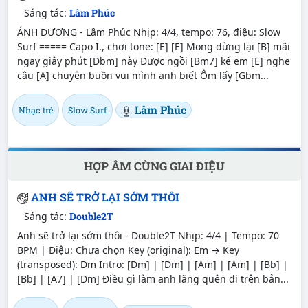
Sáng tác:
Lâm Phúc
ÁNH DƯƠNG - Lâm Phúc Nhịp: 4/4, tempo: 76, điệu: Slow
Surf ===== Capo I., chơi tone: [E] [E] Mong dừng lại [B] mãi
ngay giây phút [Dbm] này Được ngồi [Bm7] kể em [E] nghe
câu [A] chuyện buồn vui mình anh biết Ôm lấy [Gbm...
Lâm Phúc
Nhạc trẻ
Slow Surf
HỢP ÂM CÙNG GIAI ĐIỆU
ANH SẼ TRỞ LẠI SỚM THÔI
Sáng tác:
Double2T
Anh sẽ trở lại sớm thôi - Double2T Nhịp: 4/4 | Tempo: 70
BPM | Điệu: Chưa chọn Key (original): Em → Key
(transposed): Dm Intro: [Dm] | [Dm] | [Am] | [Am] | [Bb] |
[Bb] | [A7] | [Dm] Điều gì làm anh lãng quên đi trên bản...