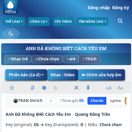
Đăng nhập
|
Đăng ký
THỂ LOẠI
CÔNG CỤ
YÊU THÍCH
TÌM NÂNG CAO
ANH ĐÃ KHÔNG BIẾT CÁCH YÊU EM
Nhạc trẻ
Chưa chọn
4/4
Thích
Phiên bản (Ca sĩ)
Nhạc - Video
✏️ Chỉnh sửa hợp âm
TRAN Imrich
Tone gốc:
Eb
Chords
Lyrics
N
Anh Đã Không Biết Cách Yêu Em
-
Quang Đăng Trần
Key (original):
Eb →
Key (transposed):
D
| Điệu:
Chưa chọn