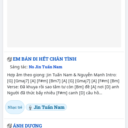
EM BÁN ĐI HẾT CHÂN TÌNH
Sáng tác:
Ns Jin Tuấn Nam
Hợp âm theo giọng: Jin Tuấn Nam & Nguyễn Mạnh Intro:
[G] [Gmaj7] [A] [F#m] [Bm7] [A] [G] [Gmaj7] [A] [F#m] [Bm]
Verse: Đã khuya rồi sao tâm tư còn [Bm] đề [A] nơi [D] anh
Người đã thức bấy nhiêu [F#m] canh [D] câu hồ...
Jin Tuấn Nam
Nhạc trẻ
ÁNH DƯƠNG