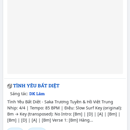
TÌNH YÊU BẤT DIỆT
Sáng tác:
DK Lâm
Tình Yêu Bất Diệt - Saka Trương Tuyền & Hồ Việt Trung
Nhịp: 4/4 | Tempo: 85 BPM | Điệu: Slow Surf Key (original):
Bm → Key (transposed): No Intro: [Bm] | [D] | [A] | [Bm] |
[Bm] | [D] | [A] | [Bm] Verse 1: [Bm] Hàng...