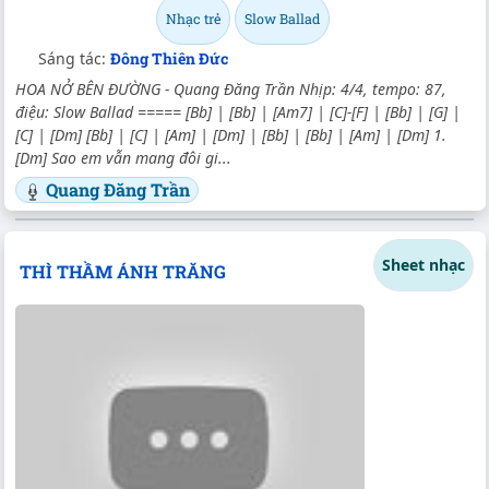
Nhạc trẻ
Slow Ballad
Sáng tác:
Đông Thiên Đức
HOA NỞ BÊN ĐƯỜNG - Quang Đăng Trần Nhịp: 4/4, tempo: 87,
điệu: Slow Ballad ===== [Bb] | [Bb] | [Am7] | [C]-[F] | [Bb] | [G] |
[C] | [Dm] [Bb] | [C] | [Am] | [Dm] | [Bb] | [Bb] | [Am] | [Dm] 1.
[Dm] Sao em vẫn mang đôi gi...
Quang Đăng Trần
Sheet nhạc
THÌ THẦM ÁNH TRĂNG