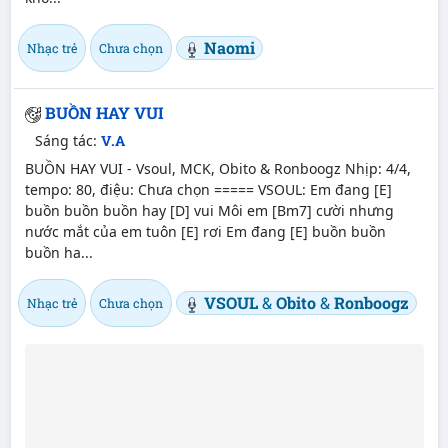
Naomi
Nhạc trẻ
Chưa chọn
BUỒN HAY VUI
Sáng tác:
V.A
BUỒN HAY VUI - Vsoul, MCK, Obito & Ronboogz Nhịp: 4/4,
tempo: 80, điệu: Chưa chọn ===== VSOUL: Em đang [E]
buồn buồn buồn hay [D] vui Môi em [Bm7] cười nhưng
nước mắt của em tuôn [E] rơi Em đang [E] buồn buồn
buồn ha...
VSOUL
&
Obito
&
Ronboogz
Nhạc trẻ
Chưa chọn