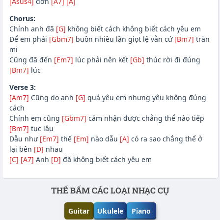
[Asus4]
đớn
[A7]
[A]
Chorus:
Chính anh đã
[G]
không biết cách không biết cách yêu em
Để em phải
[Gbm7]
buồn nhiều lần giọt lệ vẫn cứ
[Bm7]
tràn
mi
Cũng đã đến
[Em7]
lúc phải nên kết
[Gb]
thúc rời đi đúng
[Bm7]
lúc
Verse 3:
[Am7]
Cũng do anh
[G]
quá yêu em nhưng yêu không đúng
cách
Chính em cũng
[Gbm7]
cảm nhận được chẳng thể nào tiếp
[Bm7]
tục lâu
Dẫu như
[Em7]
thế
[Em]
nào dẫu
[A]
có ra sao chẳng thể ở
lại bên
[D]
nhau
[C]
[A7]
Anh
[D]
đã không biết cách yêu em
Phần nội dung
THẾ BẤM CÁC LOẠI NHẠC CỤ
Guitar
Ukulele
Piano