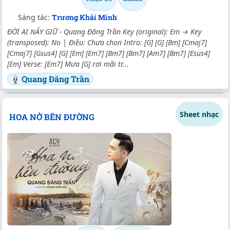
Sáng tác:
Trương Khải Minh
ĐỜI AI NẤY GIỮ - Quang Đăng Trần Key (original): Em → Key
(transposed): No | Điệu: Chưa chọn Intro: [G] [G] [Bm] [Cmaj7]
[Cmaj7] [Gsus4] [G] [Em] [Em7] [Bm7] [Bm7] [Am7] [Bm7] [Esus4]
[Em] Verse: [Em7] Mưa [G] rơi mãi tr...
Quang Đăng Trần
Sheet nhạc
HOA NỞ BÊN ĐƯỜNG