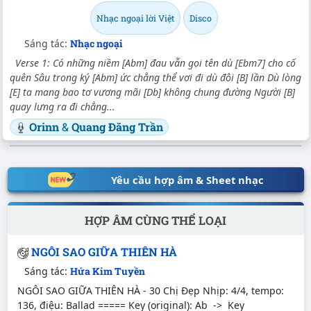
Nhạc ngoại lời Việt
Disco
Sáng tác:
Nhạc ngoại
Verse 1: Có những niềm [Abm] đau vẫn gọi tên dù [Ebm7] cho cố
quên Sâu trong ký [Abm] ức chẳng thể vơi đi dù đôi [B] lần Dù lòng
[E] ta mang bao tơ vương mãi [Db] không chung đường Người [B]
quay lưng ra đi chẳng...
Orinn
&
Quang Đăng Trần
Yêu cầu hợp âm & Sheet nhạc
HỢP ÂM CÙNG THỂ LOẠI
NGÔI SAO GIỮA THIÊN HÀ
Sáng tác:
Hứa Kim Tuyền
NGÔI SAO GIỮA THIÊN HÀ - 30 Chị Đẹp Nhịp: 4/4, tempo:
136, điệu: Ballad ===== Key (original): Ab -> Key