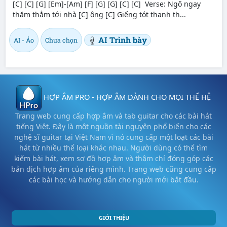
[C] [C] [G] [Em]-[Am] [F] [G] [G] [C] [C] Verse: Ngõ ngay
thăm thẳm tới nhà [C] ông [C] Giếng tót thanh th...
AI Trình bày
AI - Ảo
Chưa chọn
HỢP ÂM PRO - HỢP ÂM DÀNH CHO MỌI THẾ HỆ
Trang web cung cấp hợp âm và tab guitar cho các bài hát
tiếng Việt. Đây là một nguồn tài nguyên phổ biến cho các
nghệ sĩ guitar tại Việt Nam vì nó cung cấp một loạt các bài
hát từ nhiều thể loại khác nhau. Người dùng có thể tìm
kiếm bài hát, xem sơ đồ hợp âm và thậm chí đóng góp các
bản dịch hợp âm của riêng mình. Trang web cũng cung cấp
các bài học và hướng dẫn cho người mới bắt đầu.
GIỚI THIỆU