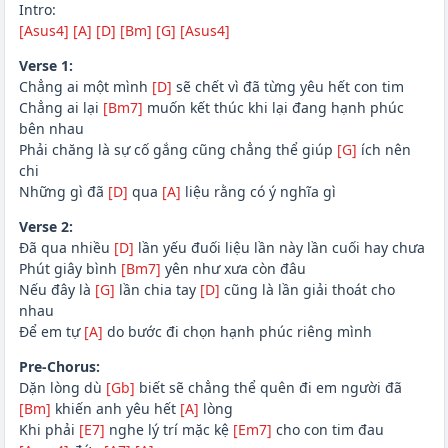
Intro:
[Asus4]
[A]
[D]
[Bm]
[G]
[Asus4]
Verse 1:
Chẳng ai một mình
[D]
sẽ chết vì đã từng yêu hết con tim
Chẳng ai lại
[Bm7]
muốn kết thúc khi lại đang hạnh phúc
bên nhau
Phải chăng là sự cố gắng cũng chẳng thể giúp
[G]
ích nên
chi
Những gì đã
[D]
qua
[A]
liệu rằng có ý nghĩa gì
Verse 2:
Đã qua nhiều
[D]
lần yếu đuối liệu lần này lần cuối hay chưa
Phút giây bình
[Bm7]
yên như xưa còn đâu
Nếu đây là
[G]
lần chia tay
[D]
cũng là lần giải thoát cho
nhau
Để em tự
[A]
do bước đi chọn hạnh phúc riêng mình
Pre-Chorus:
Dặn lòng dù
[Gb]
biết sẽ chẳng thể quên đi em người đã
[Bm]
khiến anh yêu hết
[A]
lòng
Khi phải
[E7]
nghe lý trí mặc kệ
[Em7]
cho con tim đau