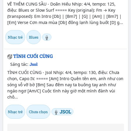
VẼ THÊM CUNG SẦU - Doãn Hiếu Nhịp: 4/4, tempo: 125,
điệu: Blues or Slow Surf ===== Key (original): Fm → Key
(transposed): Em Intro [Db] | [Bm7] | [G] | [Am] | [Bm7] |
[Em] Verse Cơn mưa mùa [Db] đông lạnh lùng buốt [D] g...
Nhạc trẻ
Blues
TÌNH CUỐI CÙNG
Sáng tác:
Jsol
TÌNH CUỐI CÙNG - Jsol Nhịp: 4/4, tempo: 130, điệu: Chưa
chọn, Capo IV. ===== [Am] Intro Quên tên em, anh như con
sóng vỗ vỡ bờ [Bm] Sau đêm nay ta buông tay anh như
ngáo ngơ [Am/C] Cuộc tình này giờ một mình đành vùi
chô...
JSOL
Nhạc trẻ
Chưa chọn