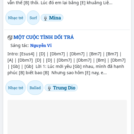
vẫn thế [B] thôi. Lúc đó em lại bâng [E] khuâng Liệ...
Mina
Nhạc trẻ
Surf
MỘT CUỘC TÌNH DỐI TRÁ
Sáng tác:
Nguyễn Vĩ
Intro: [Esus4] | [D] | [Dbm7] | [Dbm7] | [Bm7] | [Bm7] |
[A] | [Dbm7] [D] | [D] | [Dbm7] | [Dbm7] | [Bm] | [Dbm7]
| [Gb] | [Gb] Lời 1: Lúc mới yêu [Gb] nhau, mình đã hạnh
phúc [B] biết bao [B] Nhưng sao hôm [E] nay, e...
Trung Dio
Nhạc trẻ
Ballad