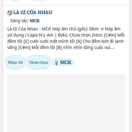
LÀ GÌ CỦA NHAU
Sáng tác:
MCK
Là Gì Của Nhau - MCK Hợp âm chủ (gốc): Dbm → Hợp âm
sử dụng ( Capo IV.): Am | Điệu: Chưa chọn Intro: [C#m] Mỗi
đêm tôi [E] cười cười một mình tôi [A] Cho đêm bớt đi lạnh
vắng [C#m] Mỗi đêm tôi [B] nhìn nhìn từng cuộc vui...
MCK
Nhạc trẻ
Chưa chọn