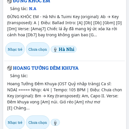
ĐỪNG KHÓC EM
Sáng tác:
N.A
ĐỪNG KHÓC EM - Hà Nhi & Tuimi Key (original): Ab → Key
(transposed): A | Điệu: Ballad Intro: [A] [Db] [Db] [Gbm] [D]
[Dm] Verse: [Amaj7] Chiếc lá ấy đã mang ký ức xóa Xa rời
cánh hoa [Db7] bay trong không gian bao [G...
Hà Nhi
Nhạc trẻ
Chưa chọn
HOANG TƯỞNG ĐÊM KHUYA
Sáng tác:
Hoang Tưởng Đêm Khuya (OST Quỷ nhập tràng) Ca sĩ:
NDAI ===== Nhịp: 4/4 | Tempo: 105 BPM | Điệu: Chưa chọn
Key (original): Bm → Key (transposed): Am, Capo II. Verse:
Đêm khuya vọng [Am] núi. Gió réo [Am] như mơ
[E] Chàng...
Nhạc trẻ
Chưa chọn