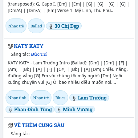
(transposed): G, Capo I. [Em] | [Em] | [G] | [G] | [G] | [G] |
[Dm/A] | [Dm/A] | [Em] Verse 1: Mỹ Linh, Thu Phư...
30 Chị Đẹp
Nhạc trẻ
Ballad
KATY KATY
Sáng tác:
Đức Trí
KATY KATY - Lam Trường Intro (Ballad): [Dm] | [Dm] | [F] |
[Am] | [Bb] | [A] | [F] | [C#] | [Bb] | [A] [Dm] Chiều nắng,
đường vắng [G] Em với chúng tôi mấy người [Dm] Ngồi
xuống chuyện vui [G] Ôi bao nhiều điều muốn nói....
Lam Trường
Nhạc tình
Nhạc trẻ
Blues
Phan Đinh Tùng
Minh Vương
VẼ THÊM CUNG SẦU
Sáng tác: