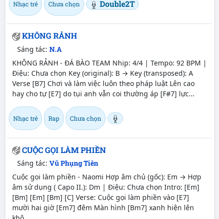
Double2T
Nhạc trẻ
Chưa chọn
KHÔNG RẢNH
Sáng tác:
N.A
KHÔNG RẢNH - ĐÁ BÀO TEAM Nhịp: 4/4 | Tempo: 92 BPM |
Điệu: Chưa chọn Key (original): B → Key (transposed): A
Verse [B7] Chơi và làm việc luôn theo pháp luật Lên cao
hay cho tự [E7] do tụi anh vẫn coi thường áp [F#7] lực...
Nhạc trẻ
Rap
Chưa chọn
CUỘC GỌI LÀM PHIỀN
Sáng tác:
Vũ Phụng Tiên
Cuộc gọi làm phiền - Naomi Hợp âm chủ (gốc): Em → Hợp
âm sử dụng ( Capo II.): Dm | Điệu: Chưa chọn Intro: [Em]
[Bm] [Em] [Bm] [C] Verse: Cuộc gọi làm phiền vào [E7]
mười hai giờ [Em7] đêm Màn hình [Bm7] xanh hiện lên
khô...