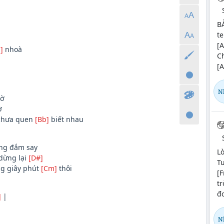
B
te
[A
]
nhoà
C
[
N
ờ
ờ
chưa quen
[Bb]
biết nhau
ng đắm say
Lờ
dừng lại
[D#]
Tu
ng giây phút
[Cm]
thôi
[F
tr
đơ
]
|
N