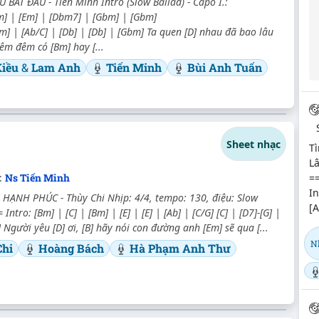
 BẮT ĐẦU - Tiến Minh Intro (Slow Ballad) - Capo I.:
] | [Em] | [Dbm7] | [Gbm] | [Gbm]
[Bm] | [Ab/C] | [Db] | [Db] | [Gbm] Ta quen [D] nhau đã bao lâu
đêm đêm có [Bm] hay [...
Kiều
&
Lam Anh
Tiến Minh
Bùi Anh Tuấn
Sheet nhạc
T
Lâ
:
Ns Tiến Minh
==
In
ẠNH PHÚC - Thùy Chi Nhịp: 4/4, tempo: 130, điệu: Slow
[A
Intro: [Bm] | [C] | [Bm] | [E] | [E] | [Ab] | [C/G] [C] | [D7]-[G] |
D] Người yêu [D] ơi, [B] hãy nói con đường anh [Em] sẽ qua [...
N
Chi
Hoàng Bách
Hà Phạm Anh Thư