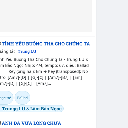
TÌNH YÊU BUÔNG THA CHO CHÚNG TA
Sáng tác:
Trung I.U
ình Yêu Buông Tha Cho Chúng Ta - Trung I.U &
m Bảo Ngọc Nhịp: 4/4, tempo: 67, điệu: Ballad
=== Key (original): Em → Key (transposed): No
tro: [Am7]-[D] | [G]-[C] | [Am7]-[B7] | [Em]
m7]-[D] | [G]-[C] | [Am7]...
hạc trẻ
Ballad
Trungg I.U
&
Lâm Bảo Ngọc
ANH ĐÃ VỪA LÒNG CHƯA