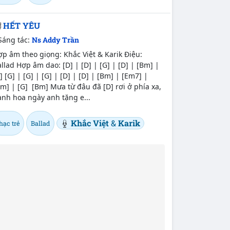
HẾT YÊU
Sáng tác:
Ns Addy Trần
p âm theo giọng: Khắc Việt & Karik Điệu:
llad Hợp âm dao: [D] | [D] | [G] | [D] | [Bm] |
] [G] | [G] | [G] | [D] | [D] | [Bm] | [Em7] |
m] | [G] [Bm] Mưa từ đâu đã [D] rơi ở phía xa,
nh hoa ngày anh tặng e...
Khắc Việt
&
Karik
hạc trẻ
Ballad