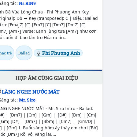
Sáng tác:
Ns RIN9
nh Đã Vừa Lòng Chưa - Phí Phương Anh Key
riginal): Db → Key (transposed): C | Điệu: Ballad
tro: [Fmaj7] [C]-[Em7] [C] [Dm7] [Dm7] [C]
Em7] [Am7] Verse: Lạnh lùng tựa [Am7] như cơn
ó cuốn đi bao tàn tro Hóa ra tìn...
Phí Phương Anh
hạc trẻ
Ballad
HỢP ÂM CÙNG GIAI ĐIỆU
LẮNG NGHE NƯỚC MẮT
Sáng tác:
Mr. Siro
ẮNG NGHE NƯỚC MẮT - Mr. Siro Intro - Ballad:
#] | [Dm7] | [Cm] | [Gm] | [D#] | [Dm] | [Cm]
 [Gm] [D#] | [Dm7] | [Bbm] | [Cm7] | [Gm/D] |
] | [Gm] 1. Buổi sáng hôm ấy thấy em chợt [Bb]
óc [Dm7] Rồi vội vàng lau...