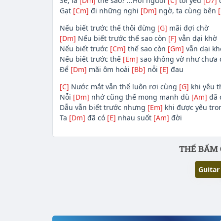
Sẽ, là
[Dm]
thế sao? ...Hỡi người
[C]
tôi yêu
[D7]
d
Gạt
[Cm]
đi những nghi
[Dm]
ngờ, ta cùng bên
Nếu biết trước thế thôi đừng
[G]
mãi đợi chờ
[Dm]
Nếu biết trước thế sao còn
[F]
vẫn dại khờ
Nếu biết trước
[Cm]
thế sao còn
[Gm]
vẫn dại k
Nếu biết trước thế
[Em]
sao không vờ như chưa 
Để
[Dm]
mãi ôm hoài
[Bb]
nỗi
[E]
đau
[C]
Nước mắt vẫn thế luôn rơi cùng
[G]
khi yêu 
Nỗi
[Dm]
nhớ cũng thế mong manh dù
[Am]
đã 
Dẫu vẫn biết trước nhưng
[Em]
khi được yêu tron
Ta
[Dm]
đã có
[E]
nhau suốt
[Am]
đời
Phần nội dung
THẾ BẤM 
Guitar