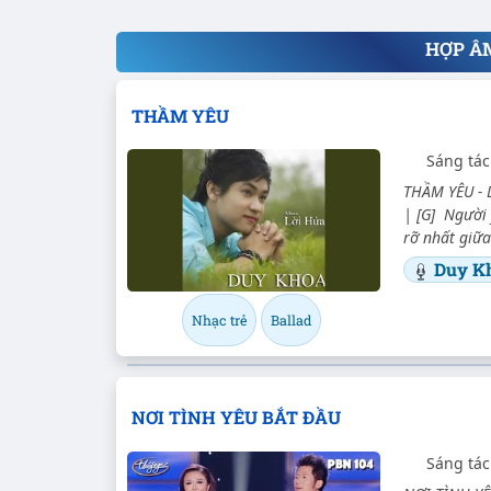
HỢP Â
THẦM YÊU
Sáng tác
THẦM YÊU - Du
| [G] Người 
rỡ nhất giữa
Duy K
Nhạc trẻ
Ballad
NƠI TÌNH YÊU BẮT ĐẦU
Sáng tác