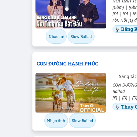
NƠI TÌNH YÊU
[Gbm] | [Gbm
[D] | [D] | 
rồi, Hỡi [E] 
Bằng 
Nhạc trẻ
Slow Ballad
CON ĐƯỜNG HẠNH PHÚC
Sáng tác
CON ĐƯỜNG H
Ballad ===== 
[F] | [D] | [
Thùy 
Nhạc tình
Slow Ballad