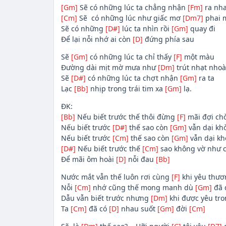
[Gm]
Sẽ có những lúc ta chẳng nhận
[Fm]
ra nh
[Cm]
Sẽ có những lúc như giấc mơ
[Dm7]
phai 
Sẽ có những
[D#]
lúc ta nhìn rồi
[Gm]
quay đi
Để lại nỗi nhớ ai còn
[D]
đứng phía sau
Sẽ
[Gm]
có những lúc ta chỉ thấy
[F]
một màu
Đường dài mịt mờ mưa như
[Dm]
trút nhạt nhoà
Sẽ
[D#]
có những lúc ta chợt nhận
[Gm]
ra ta
Lạc
[Bb]
nhịp trong trái tim xa
[Gm]
lạ.
ĐK:
[Bb]
Nếu biết trước thế thôi đừng
[F]
mãi đợi ch
Nếu biết trước
[D#]
thế sao còn
[Gm]
vẫn dại kh
Nếu biết trước
[Cm]
thế sao còn
[Gm]
vẫn dại k
[D#]
Nếu biết trước thế
[Cm]
sao không vờ như 
Để mãi ôm hoài
[D]
nỗi đau
[Bb]
Nước mắt vẫn thế luôn rơi cùng
[F]
khi yêu thươ
Nỗi
[Cm]
nhớ cũng thế mong manh dù
[Gm]
đã 
Dẫu vẫn biết trước nhưng
[Dm]
khi được yêu tro
Ta
[Cm]
đã có
[D]
nhau suốt
[Gm]
đời
[Cm]