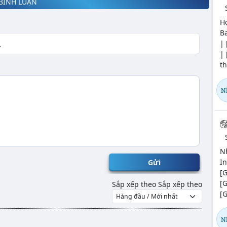
BÌNH LUẬN
Hợ
Ba
| 
| 
t
N
N
In
Gửi
[G
[
Sắp xếp theo
Sắp xếp theo
[G
N