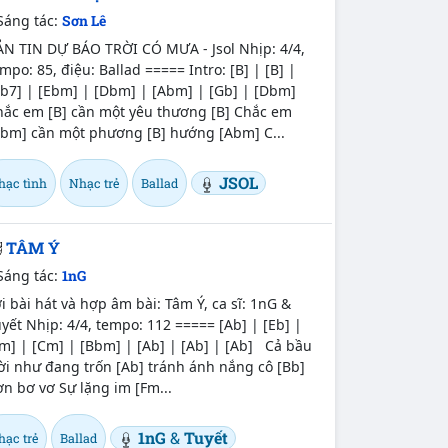
Sáng tác:
Sơn Lê
ẢN TIN DỰ BÁO TRỜI CÓ MƯA - Jsol Nhịp: 4/4,
mpo: 85, điệu: Ballad ===== Intro: [B] | [B] |
b7] | [Ebm] | [Dbm] | [Abm] | [Gb] | [Dbm]
hắc em [B] cần một yêu thương [B] Chắc em
Abm] cần một phương [B] hướng [Abm] C...
JSOL
hạc tình
Nhạc trẻ
Ballad
TÂM Ý
Sáng tác:
1nG
i bài hát và hợp âm bài: Tâm Ý, ca sĩ: 1nG &
yết Nhịp: 4/4, tempo: 112 ===== [Ab] | [Eb] |
m] | [Cm] | [Bbm] | [Ab] | [Ab] | [Ab] Cả bầu
ời như đang trốn [Ab] tránh ánh nắng cô [Bb]
n bơ vơ Sự lặng im [Fm...
1nG
&
Tuyết
hạc trẻ
Ballad