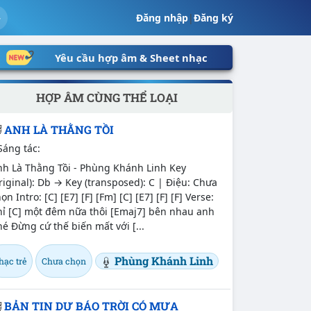
Đăng nhập
|
Đăng ký
Yêu cầu hợp âm & Sheet nhạc
HỢP ÂM CÙNG THỂ LOẠI
ANH LÀ THẰNG TỒI
Sáng tác:
nh Là Thằng Tồi - Phùng Khánh Linh Key
riginal): Db → Key (transposed): C | Điệu: Chưa
ọn Intro: [C] [E7] [F] [Fm] [C] [E7] [F] [F] Verse:
hỉ [C] một đêm nữa thôi [Emaj7] bên nhau anh
é Đừng cứ thế biến mất với [...
Phùng Khánh Linh
hạc trẻ
Chưa chọn
BẢN TIN DỰ BÁO TRỜI CÓ MƯA