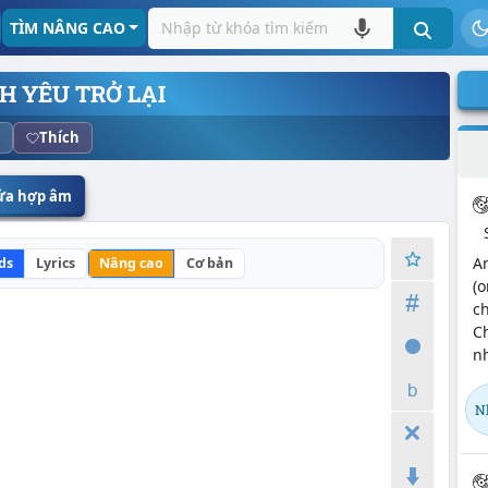
TÌM NÂNG CAO
NH YÊU TRỞ LẠI
Thích
sửa hợp âm
A
ds
Lyrics
Nâng cao
Cơ bản
(o
ch
C
nh
N