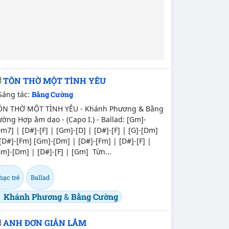
TÔN THỜ MỘT TÌNH YÊU
Sáng tác:
Bằng Cường
ÔN THỜ MỘT TÌNH YÊU - Khánh Phương & Bằng
ờng Hợp âm dạo - (Capo I.) - Ballad: [Gm]-
m7] | [D#]-[F] | [Gm]-[D] | [D#]-[F] | [G]-[Dm]
[D#]-[Fm] [Gm]-[Dm] | [D#]-[Fm] | [D#]-[F] |
m]-[Dm] | [D#]-[F] | [Gm] Từn...
hạc trẻ
Ballad
Khánh Phương
&
Bằng Cường
ANH ĐƠN GIẢN LẮM