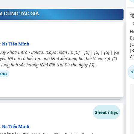
M CÙNG TÁC GIẢ
Hợ
Ba
:
Ns Tiến Minh
[C
[B
y Khoa Intro - Ballad, (Capo ngăn I.): [G] | [G] | [G] | [G] | [G]
Cà
yêu [G] hỡi có biết tim anh [Em] xốn xang bồi hồi Vì em rực [C]
 lung linh sắc hương [Em] đất trời Dù cho ngày [G]...
N
hoa
Sheet nhạc
:
Ns Tiến Minh