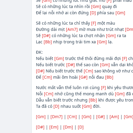
Sẽ
[Gm]
có những lúc như giấc mơ
[F]
phai mau
Sẽ có những lúc ta nhìn rồi
[Gm]
quay đi
Để lại nỗi nhớ ai còn đứng
[D]
phía sau
[Gm]
Sẽ có những lúc ta chỉ thấy
[F]
một màu
Đường dài mịt
[Am7]
mờ mưa như trút nhạt
[Dm
Sẽ
[D#]
có những lúc ta chợt nhận
[Gm]
ra ta
Lạc
[Bb]
nhịp trong trái tim xa
[Gm]
lạ.
ĐK:
Nếu biết
[Gm]
trước thế thôi đừng mãi đợi
[F]
ch
Nếu biết trước
[D#]
thế sao còn
[Gm]
vẫn dại kh
[D#]
Nếu biết trước thế
[Cm]
sao không vờ như 
Để
[Cm]
mãi ôm hoài
[G#]
nỗi đau
[Bb]
Nước mắt vẫn thế luôn rơi cùng
[F]
khi yêu thươ
Nỗi
[Cm]
nhớ cũng thế mong manh dù
[Gm]
đã 
Dẫu vẫn biết trước nhưng
[Bb]
khi được yêu tro
Ta đã có
[D]
nhau suốt
[Gm]
đời.
[Gm]
|
[Dm7]
|
[Cm]
|
[Gm]
|
[G#]
|
[Am]
|
[Gm
[D#]
|
[Em]
|
[Dm]
|
[D]