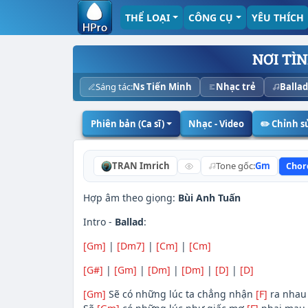
THỂ LOẠI
CÔNG CỤ
YÊU THÍCH
NƠI TÌ
Sáng tác:
Ns Tiến Minh
Nhạc trẻ
Ballad
Phiên bản (Ca sĩ)
Nhạc - Video
✏️ Chỉnh 
TRAN Imrich
Tone gốc:
Gm
Chor
Hợp âm theo giọng:
Bùi Anh Tuấn
Intro -
Ballad
:
[Gm]
|
[Dm7]
|
[Cm]
|
[Cm]
[G#]
|
[Gm]
|
[Dm]
|
[Dm]
|
[D]
|
[D]
[Gm]
Sẽ có những lúc ta chẳng nhận
[F]
ra nhau