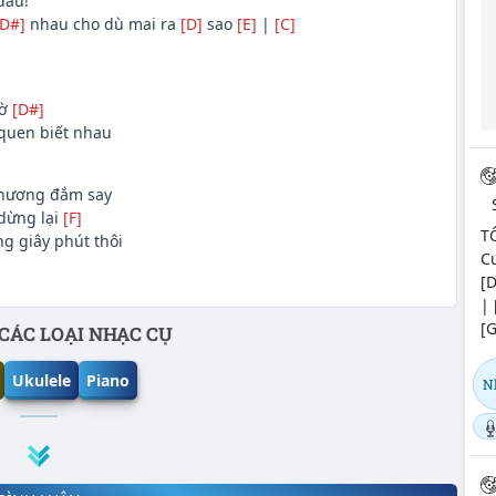
ấu!
[D#]
nhau cho dù mai ra
[D]
sao
[E]
|
[C]
hờ
[D#]
quen biết nhau
thương đắm say
dừng lại
[F]
T
g giây phút thôi
Cư
[D
| 
[G
CÁC LOẠI NHẠC CỤ
Ukulele
Piano
N