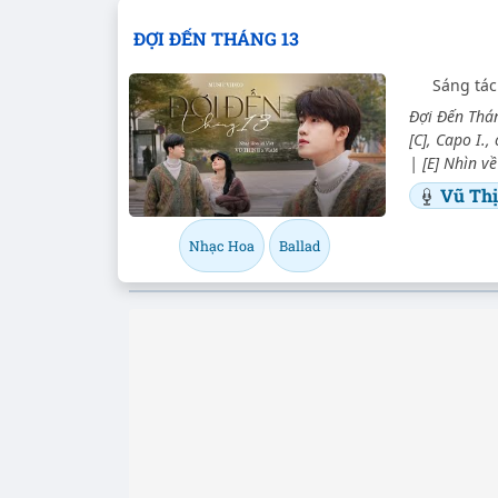
ĐỢI ĐẾN THÁNG 13
Sáng tác
Đợi Đến Thán
[C], Capo I.,
| [E] Nhìn v
Vũ Th
Nhạc Hoa
Ballad