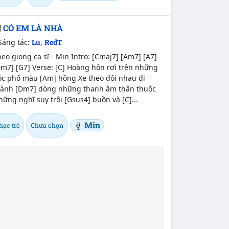
CÓ EM LÀ NHÀ
Sáng tác:
Lu
,
RedT
eo giọng ca sĩ - Min Intro: [Cmaj7] [Am7] [A7]
m7] [G7] Verse: [C] Hoàng hôn rơi trên những
óc phố màu [Am] hồng Xe theo đôi nhau đi
hành [Dm7] dòng những thanh âm thân thuộc
ững nghĩ suy trôi [Gsus4] buồn và [C]...
Min
hạc trẻ
Chưa chọn