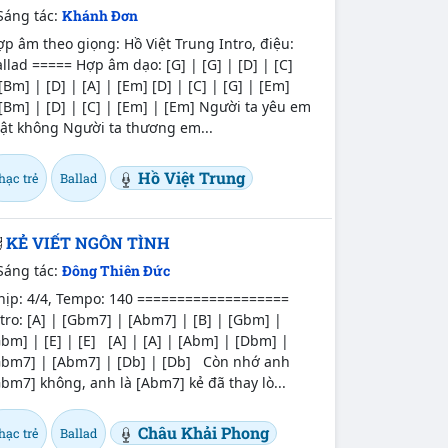
Sáng tác:
Khánh Đơn
p âm theo giọng: Hồ Việt Trung Intro, điệu:
llad ===== Hợp âm dạo: [G] | [G] | [D] | [C]
[Bm] | [D] | [A] | [Em] [D] | [C] | [G] | [Em]
[Bm] | [D] | [C] | [Em] | [Em] Người ta yêu em
hật không Người ta thương em...
Hồ Việt Trung
hạc trẻ
Ballad
KẺ VIẾT NGÔN TÌNH
Sáng tác:
Đông Thiên Đức
hịp: 4/4, Tempo: 140 ===================
tro: [A] | [Gbm7] | [Abm7] | [B] | [Gbm] |
bm] | [E] | [E] [A] | [A] | [Abm] | [Dbm] |
Gbm7] | [Abm7] | [Db] | [Db] Còn nhớ anh
bm7] không, anh là [Abm7] kẻ đã thay lò...
Châu Khải Phong
hạc trẻ
Ballad