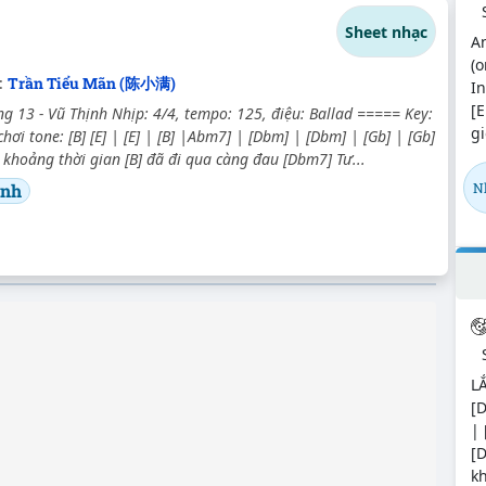
Sheet nhạc
A
(o
:
Trần Tiểu Mãn (陈小满)
In
[
g 13 - Vũ Thịnh Nhịp: 4/4, tempo: 125, điệu: Ballad ===== Key:
gi
 chơi tone: [B] [E] | [E] | [B] |Abm7] | [Dbm] | [Dbm] | [Gb] | [Gb]
ề khoảng thời gian [B] đã đi qua càng đau [Dbm7] Tư...
ịnh
N
L
[D
|
[D
kh