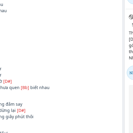
au
mau
Th
[D
g
t
Nh
ờ
N
ờ
hờ
[D#]
chưa quen
[Bb]
biết nhau
ng đắm say
dừng lại
[D#]
ng giây phút thôi