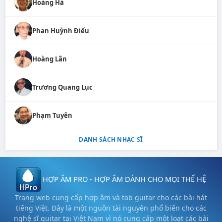
Hoàng Hà
Phan Huỳnh Điểu
Hoàng Lân
Trương Quang Lục
Phạm Tuyên
DANH SÁCH NHẠC SĨ
HỢP ÂM PRO - HỢP ÂM DÀNH CHO MỌI THẾ HỆ
Trang web cung cấp hợp âm và tab guitar cho các bài hát
tiếng Việt. Đây là một nguồn tài nguyên phổ biến cho các
nghệ sĩ guitar tại Việt Nam vì nó cung cấp một loạt các bài