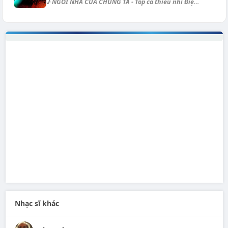
♪ NGÔI NHÀ CỦA CHÚNG TA - Tốp ca thiếu nhi Điệu: Bossa Nova Ngôi nhà [Am...
Nhạc sĩ khác