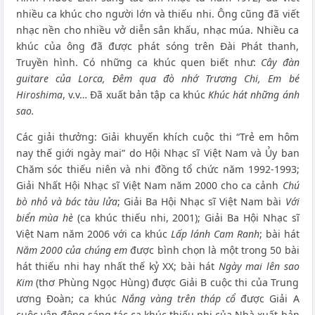
nhiều ca khúc cho người lớn và thiếu nhi. Ông cũng đã viết
nhạc nền cho nhiều vở diễn sân khấu, nhạc múa. Nhiều ca
khúc của ông đã được phát sóng trên Đài Phát thanh,
Truyền hình. Có những ca khúc quen biết như:
Cây đàn
guitare của Lorca, Đêm qua đò nhớ Trương Chi, Em bé
Hiroshima
, v.v… Đã xuất bản tập ca khúc
Khúc hát những ánh
sao.
Các giải thưởng: Giải khuyến khích cuộc thi “Trẻ em hôm
nay thế giới ngày mai” do Hội Nhạc sĩ Việt Nam và Ủy ban
Chăm sóc thiếu niên và nhi đồng tổ chức năm 1992-1993;
Giải Nhất Hội Nhạc sĩ Việt Nam năm 2000 cho ca cảnh
Chú
bò nhỏ và bác tàu lửa
; Giải Ba Hội Nhạc sĩ Việt Nam bài
Với
biển mùa hè
(ca khúc thiếu nhi, 2001); Giải Ba Hội Nhạc sĩ
Việt Nam năm 2006 với ca khúc
Lấp lánh Cam Ranh
; bài hát
Năm 2000 của chúng em
được bình chọn là một trong 50 bài
hát thiếu nhi hay nhất thế kỷ XX; bài hát
Ngày mai lên sao
Kim
(thơ Phùng Ngọc Hùng) được Giải B cuộc thi của Trung
ương Đoàn; ca khúc
Nắng vàng trên tháp cổ
được Giải A
cuộc vận động sáng tác ca khúc thiếu nhi của Nhà xuất bản