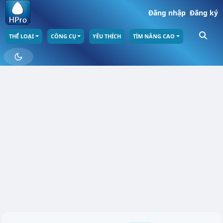
Đăng nhập
|
Đăng ký
THỂ LOẠI
CÔNG CỤ
YÊU THÍCH
TÌM NÂNG CAO