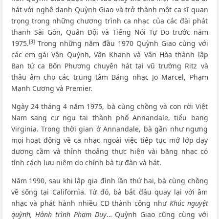
hát với nghệ danh Quỳnh Giao và trở thành một ca sĩ quan
trọng trong những chương trình ca nhạc của các đài phát
thanh Sài Gòn, Quân Đội và Tiếng Nói Tự Do trước năm
[3]
1975.
Trong những năm đầu 1970 Quỳnh Giao cùng với
các em gái Vân Quỳnh, Vân Khanh và Vân Hòa thành lập
Ban tứ ca Bốn Phương chuyên hát tại vũ trường Ritz và
thâu âm cho các trung tâm Băng nhạc Jo Marcel, Phạm
Mạnh Cương và Premier.
Ngày 24 tháng 4 năm 1975, bà cùng chồng và con rời Việt
Nam sang cư ngụ tại thành phố Annandale, tiểu bang
Virginia. Trong thời gian ở Annandale, bà gần như ngưng
mọi hoạt động về ca nhạc ngoài việc tiếp tục mở lớp dạy
dương cầm và thỉnh thoảng thực hiện vài băng nhạc có
tính cách lưu niệm do chính bà tự đàn và hát.
Năm 1990, sau khi lập gia đình lần thứ hai, bà cùng chồng
về sống tại California. Từ đó, bà bắt đầu quay lại với âm
nhạc và phát hành nhiều CD thành công như
Khúc nguyệt
quỳnh, Hành trình Phạm Duy
… Quỳnh Giao cũng cùng với