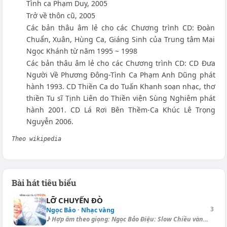
Tình ca Phạm Duy, 2005
Trở về thôn cũ, 2005
Các bản thâu âm lẻ cho các Chương trình CD: Đoàn
Chuẩn, Xuân, Hùng Ca, Giáng Sinh của Trung tâm Mai
Ngọc Khánh từ năm 1995 ~ 1998
Các bản thâu âm lẻ cho các Chương trình CD: CD Đưa
Người Về Phương Đông-Tình Ca Phạm Anh Dũng phát
hành 1993. CD Thiền Ca do Tuấn Khanh soạn nhạc, thơ
thiền Tu sĩ Tịnh Liên do Thiền viện Sùng Nghiêm phát
hành 2001. CD Lá Rơi Bên Thềm-Ca Khúc Lê Trọng
Nguyễn 2006.
Theo wikipedia
Bài hát tiêu biểu
LỠ CHUYẾN ĐÒ
3
Ngọc Bảo · Nhạc vàng
♪ Hợp âm theo giọng: Ngọc Bảo Điệu: Slow Chiều vàng lại đem nhớ tiếc [D]...