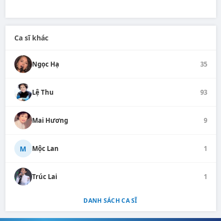
Ca sĩ khác
Ngọc Hạ
35
Lệ Thu
93
Mai Hương
9
M
Mộc Lan
1
Trúc Lai
1
DANH SÁCH CA SĨ