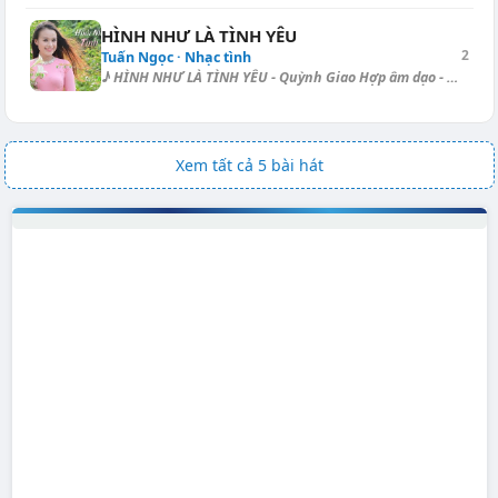
HÌNH NHƯ LÀ TÌNH YÊU
2
Tuấn Ngọc · Nhạc tình
♪ HÌNH NHƯ LÀ TÌNH YÊU - Quỳnh Giao Hợp âm dạo - Rumba: [A] | [F#m] | [B...
Xem tất cả 5 bài hát