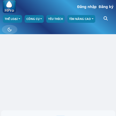
Đăng nhập
|
Đăng ký
THỂ LOẠI
CÔNG CỤ
YÊU THÍCH
TÌM NÂNG CAO