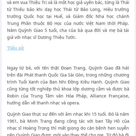
và em vua Thiệu Trị và là một học giả uyên bác, từng là Thái
tử Thiếu bảo khi dạy học Thái tử Bảo Long, Hiệu trưởng
trường Quốc học tại Huế, và Giám đốc Nha học chánh
Trung Phần thuộc Bộ Học của nước Việt Nam thời Pháp.
Năm Quỳnh Giao 5 tuổi, cha của bà qua đời và mẹ bà tái
giá với nhạc sĩ Dương Thiệu Tước.
Tiểu sử
Ngay từ bé, với tên thật Đoan Trang, Quỳnh Giao đã hát
trên đài Phát thanh Quốc Gia Sài Gòn, trong những chương
trình Tuổi Xanh của Ban Nhi Đồng Kiều Hạnh. Quỳnh Giao
cũng từng tốt nghiệp thủ khoa lớp dương cầm và được bà
Robin của Trung Tâm văn Hóa Pháp, Alliance Française,
hướng dẫn về thanh nhạc và opera.
Quỳnh Giao thực sự đến với âm nhạc khi 15 tuổi. Đó là năm
1961, bà Minh Trang đang cộng tác với ban Tây Hồ của
nhạc sĩ Hoàng Trọng thì mất giọng do căn bệnh hen suyễn
nên Quỳnh Giao được mời vào thay thế cho mẹ. Từ đó bà đi