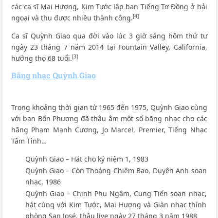
các ca sĩ Mai Hương, Kim Tước lập ban Tiếng Tơ Đồng ở hải
[4]
ngoại và thu được nhiều thành công.
Ca sĩ Quỳnh Giao qua đời vào lúc 3 giờ sáng hôm thứ tư
ngày 23 tháng 7 năm 2014 tại Fountain Valley, California,
[3]
hưởng thọ 68 tuổi.
Băng nhạc Quỳnh Giao
Trong khoảng thời gian từ 1965 đến 1975, Quỳnh Giao cùng
với ban Bốn Phương đã thâu âm một số băng nhạc cho các
hãng Phạm Mạnh Cương, Jo Marcel, Premier, Tiếng Nhạc
Tâm Tình…
Quỳnh Giao – Hát cho kỷ niệm 1, 1983
Quỳnh Giao – Còn Thoáng Chiêm Bao, Duyên Anh soạn
nhạc, 1986
Quỳnh Giao – Chinh Phụ Ngâm, Cung Tiến soạn nhạc,
hát cùng với Kim Tước, Mai Hương và Giàn nhạc thính
phòng San José, thâu live ngày 27 tháng 3 năm 1988