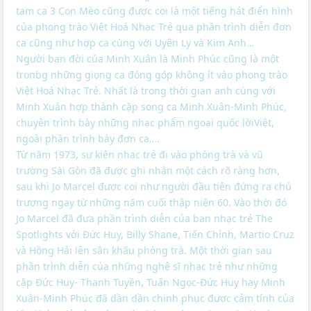
tam ca 3 Con Mèo cũng được coi là một tiếng hát điển hình
của phong trào Việt Hoá Nhạc Trẻ qua phần trình diễn đơn
ca cũng như hợp ca cùng với Uyên Ly và Kim Anh…
Người bạn đời của Minh Xuân là Minh Phúc cũng là một
tronbg những giọng ca đóng góp không ít vào phong trào
Việt Hoá Nhạc Trẻ. Nhất là trong thời gian anh cùng với
Minh Xuân hợp thành cặp song ca Minh Xuân-Minh Phúc,
chuyên trình bày những nhạc phẩm ngoại quốc lờiViệt,
ngoài phần trình bày đơn ca….
Từ năm 1973, sự kiện nhạc trẻ đi vào phòng trà và vũ
trường Sài Gòn đã được ghi nhận một cách rõ ràng hơn,
sau khi Jo Marcel được coi như người đầu tiên đứng ra chủ
trương ngay từ những năm cuối thập niên 60. Vào thời đó
Jo Marcel đã đưa phần trình diễn của ban nhạc trẻ The
Spotlights với Đức Huy, Billy Shane, Tiến Chỉnh, Martio Cruz
và Hồng Hải lên sân khấu phòng trà. Một thời gian sau
phần trình diễn của những nghệ sĩ nhạc trẻ như những
cặp Đức Huy- Thanh Tuyền, Tuấn Ngọc-Đức Huy hay Minh
Xuân-Minh Phúc đã dần dần chinh phục được cảm tính của