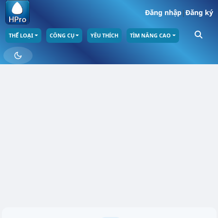
Đăng nhập
|
Đăng ký
THỂ LOẠI
CÔNG CỤ
YÊU THÍCH
TÌM NÂNG CAO