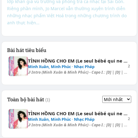
lớp khán giả vủ trường và phòng trà ca nhạc tại Sài Gòn.
Riêng phần mình, Jo Marcel vẫn thường xuyên trình diễn
những nhạc phẩm Việt Hoá trong những chương trình do
anh thực hiện…
Bài hát tiêu biểu
TÌNH HỒNG CHO EM (Le seul bébé qui ne pleure pas)
2
Minh Xuân, Minh Phúc · Nhạc Pháp
♪ Intro (Minh Xuân & Minh Phúc) - Capo I.: [D] | [D] | [D] | [D] | [...
Toàn bộ bài hát
(1)
TÌNH HỒNG CHO EM (Le seul bébé qui ne pleure pas)
2
Minh Xuân, Minh Phúc · Nhạc Pháp
♪ Intro (Minh Xuân & Minh Phúc) - Capo I.: [D] | [D] | [D] | [D] | [...