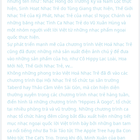
những tên như : Nhạc Hồng do Trường Kỳ và Nam Lộc thực
hiện, Sinh Hoạt Nhạc Trẻ do Tùng Giang thực hiện, Thế Giới
Nhạc Trẻ của Kỳ Phát, Nhạc Trẻ của nhạc sĩ Ngọc Chánh và
những băng nhạc Tình Ca Nhạc Trẻ do Vũ Xuân Hùng và
một nhóm người viết lời Việt từ những nhạc phẩm ngoại
quốc thực hiện.
Sự phát triển mạnh mẽ của chương trình Việt Hoá Nhạc Trẻ
cũng đã được những nhà sản xuất điện ảnh chú ý để đưa
vào những sản phẩm của họ, như Cô Hippy Lạc Loài, Hoa
Mới Nở, Thế Giới Nhạc Trẻ, vv…
Không những phong trào Việt Hoá Nhạc Trẻ đã đi vào các
chương trình Đại Hội Nhạc Trẻ tổ chức tại sân trường
Taberd hay Thảo Cầm Viên Sài Gòn, mà còn hiện diện
thường xuyên trong các chương trình nhạc trẻ hàng tuần,
điển hình là những chương trình “Hippies À Gogo”, tổ chức
tại nhiều phòng trà và vũ trường. Những chương trình ca
nhạc tổ chức hàng đêm cũng bắt đầu xuất hiện những tiết
mục nhạc ngoại quốc lời Việt trình bày bởi những ban tam
ca nổi tiếng như Ba Trái Táo tức The Apple Tree hay Ba Con
Mèo tức The Cat’s Trio. Trong khi đó, Minh Xuân của ban