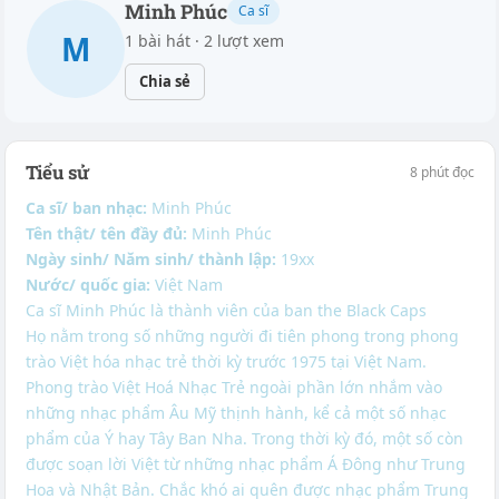
Minh Phúc
Ca sĩ
M
1 bài hát · 2 lượt xem
Chia sẻ
Tiểu sử
8 phút đọc
Ca sĩ/ ban nhạc:
Minh Phúc
Tên thật/ tên đầy đủ:
Minh Phúc
Ngày sinh/ Năm sinh/ thành lập:
19xx
Nước/ quốc gia:
Việt Nam
Ca sĩ Minh Phúc là thành viên của ban the Black Caps
Họ nằm trong số những người đi tiên phong trong phong
trào Việt hóa nhạc trẻ thời kỳ trước 1975 tại Việt Nam.
Phong trào Việt Hoá Nhạc Trẻ ngoài phần lớn nhắm vào
những nhạc phẩm Âu Mỹ thịnh hành, kể cả một số nhạc
phẩm của Ý hay Tây Ban Nha. Trong thời kỳ đó, một số còn
được soạn lời Việt từ những nhạc phẩm Á Đông như Trung
Hoa và Nhật Bản. Chắc khó ai quên được nhạc phẩm Trung