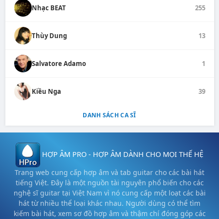
Nhạc BEAT
255
Thùy Dung
13
Salvatore Adamo
1
Kiều Nga
39
DANH SÁCH CA SĨ
HỢP ÂM PRO - HỢP ÂM DÀNH CHO MỌI THẾ HỆ
Trang web cung cấp hợp âm và tab guitar cho các bài hát
tiếng Việt. Đây là một nguồn tài nguyên phổ biến cho các
nghệ sĩ guitar tại Việt Nam vì nó cung cấp một loạt các bài
hát từ nhiều thể loại khác nhau. Người dùng có thể tìm
kiếm bài hát, xem sơ đồ hợp âm và thậm chí đóng góp các