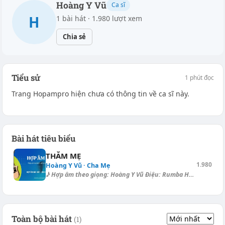
Hoàng Y Vũ
Ca sĩ
H
1 bài hát · 1.980 lượt xem
Chia sẻ
Tiểu sử
1 phút đọc
Trang Hopampro hiện chưa có thông tin về ca sĩ này.
Bài hát tiêu biểu
THĂM MẸ
1.980
Hoàng Y Vũ · Cha Mẹ
♪ Hợp âm theo giọng: Hoàng Y Vũ Điệu: Rumba Hôm nay con trở về đây thăm...
Toàn bộ bài hát
(1)