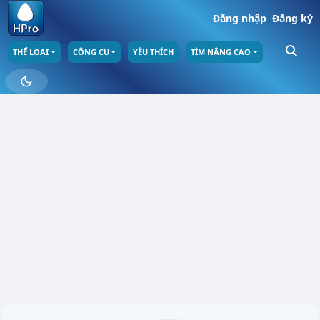
Đăng nhập
|
Đăng ký
THỂ LOẠI
CÔNG CỤ
YÊU THÍCH
TÌM NÂNG CAO