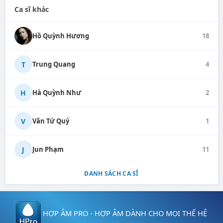
Ca sĩ khác
Hồ Quỳnh Hương
18
T
Trung Quang
4
H
Hà Quỳnh Như
2
V
Văn Tứ Quý
1
J
Jun Phạm
11
DANH SÁCH CA SĨ
HỢP ÂM PRO - HỢP ÂM DÀNH CHO MỌI THẾ HỆ