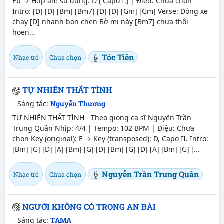
Eb → Hợp âm sử dụng: D ( Capo I.) | Điệu: Chưa chọn
Intro: [D] [D] [Bm] [Bm7] [D] [D] [Gm] [Gm] Verse: Dòng xe
chạy [D] nhanh bon chen Bờ mi này [Bm7] chưa thôi
hoen...
Tóc Tiên
Nhạc trẻ
Chưa chọn
TỰ NHIÊN THẤT TÌNH
Sáng tác:
Nguyễn Thương
TỰ NHIÊN THẤT TÌNH - Theo giọng ca sĩ Nguyễn Trần
Trung Quân Nhịp: 4/4 | Tempo: 102 BPM | Điệu: Chưa
chọn Key (original): E → Key (transposed): D, Capo II. Intro:
[Bm] [G] [D] [A] [Bm] [G] [D] [Bm] [G] [D] [A] [Bm] [G] [...
Nguyễn Trần Trung Quân
Nhạc trẻ
Chưa chọn
NGƯỜI KHÔNG CÓ TRONG AN BÀI
Sáng tác:
TAMA