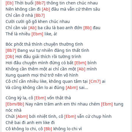
[Eb]
Thời buổi
[Bb7]
thông tin chen chúc nhau
Nên không cần đi
[Ab]
đâu mà vẫn cứ thêm sâu
Chỉ cần ở nhà
[Bb7]
Cười cười gõ gõ khen chúc nhau
Chỉ cần vài
[Ab]
ba câu là bao anh đớn
[Bb]
đau
Thế là nhiều
[Ebm]
like, à!
Bóc phốt thả thính chuyện thường tình
[Bb7]
Đang vui tự nhiên đăng tin thất tình
[Db]
Hơi đâu giải thích rồi tường trình
Hơi đâu chuyện mình đừng có bất
[Ebm]
bình
Không cần thêm một ai chỉ cần một
[Ab]
mình
Xung quanh mọi thứ trở nên vô hình
Cô chỉ cần nhiều like, không quan tâm tại
[Cm7]
ai
Và cũng không cần lo ai đúng
[Abm]
sai...
Cũng kỳ lạ, cô
[Ebm]
vốn thật thà
[Ebm/Bb]
Nay năm trăm anh em thi nhau chém
[Ebm]
tung
nóc nhà
Chửi
[Abm]
bới nhiệt tình, cô
[Ebm]
vẫn cứ chụp hình
Chê bai đi anh em like đi
Cô không lo chi, cô
[Bb]
không lo chi vì