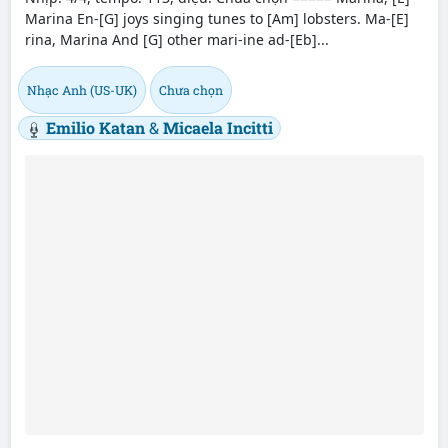
Marina En-[G] joys singing tunes to [Am] lobsters. Ma-[E]
rina, Marina And [G] other mari-ine ad-[Eb]...
Nhạc Anh (US-UK)
Chưa chọn
Emilio Katan
&
Micaela Incitti