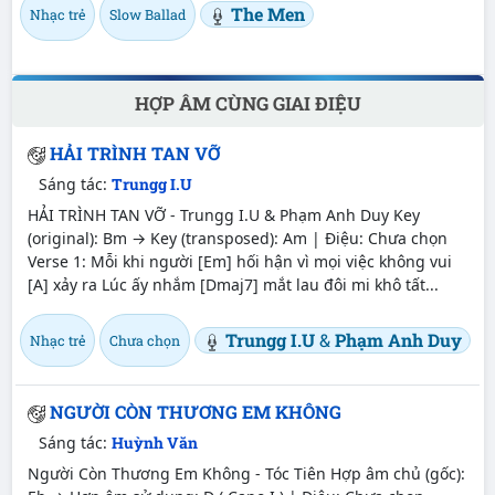
The Men
Nhạc trẻ
Slow Ballad
HỢP ÂM CÙNG GIAI ĐIỆU
HẢI TRÌNH TAN VỠ
Sáng tác:
Trungg I.U
HẢI TRÌNH TAN VỠ - Trungg I.U & Phạm Anh Duy Key
(original): Bm → Key (transposed): Am | Điệu: Chưa chọn
Verse 1: Mỗi khi người [Em] hối hận vì mọi việc không vui
[A] xảy ra Lúc ấy nhắm [Dmaj7] mắt lau đôi mi khô tất...
Trungg I.U
&
Phạm Anh Duy
Nhạc trẻ
Chưa chọn
NGƯỜI CÒN THƯƠNG EM KHÔNG
Sáng tác:
Huỳnh Văn
Người Còn Thương Em Không - Tóc Tiên Hợp âm chủ (gốc):