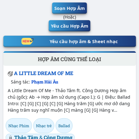
Soạn Hợp Âm
(Hoặc)
Yêu cầu Hợp Âm
Yêu cầu hợp âm & Sheet nhạc
HỢP ÂM CÙNG THỂ LOẠI
A LITTLE DREAM OF ME
Sáng tác:
Phạm Hải Âu
A Little Dream Of Me - Thảo Tâm ft. Công Dương Hợp âm
chủ (gốc): Ab → Hợp âm sử dụng (Capo I.): G | Điệu: Ballad
Intro: [C] [G] [C] [G] [C] [G] Hàng trăm [G] ước mơ dở dang
Hàng trăm suy nghĩ muộn [C] màng [G] [G] Hàng v...
Nhạc Phim
Nhạc trẻ
Ballad
Thảo Tâm
&
Công Dương