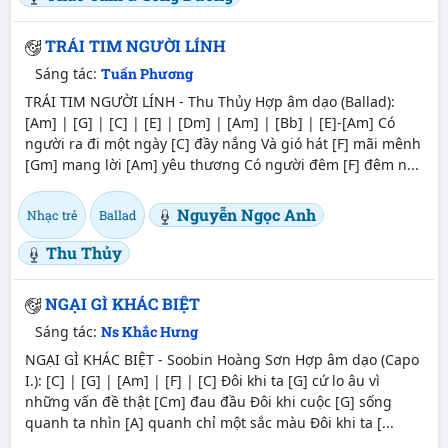
TRÁI TIM NGƯỜI LÍNH
Sáng tác:
Tuấn Phương
TRÁI TIM NGƯỜI LÍNH - Thu Thủy Hợp âm dạo (Ballad):
[Am] | [G] | [C] | [E] | [Dm] | [Am] | [Bb] | [E]-[Am] Có
người ra đi một ngày [C] đầy nắng Và gió hát [F] mãi mênh
[Gm] mang lời [Am] yêu thương Có người đêm [F] đêm n...
Nguyễn Ngọc Anh
Nhạc trẻ
Ballad
Thu Thủy
NGẠI GÌ KHÁC BIỆT
Sáng tác:
Ns Khắc Hưng
NGẠI GÌ KHÁC BIỆT - Soobin Hoàng Sơn Hợp âm dạo (Capo
I.): [C] | [G] | [Am] | [F] | [C] Đôi khi ta [G] cứ lo âu vì
những vấn đề thật [Cm] đau đầu Đôi khi cuộc [G] sống
quanh ta nhìn [A] quanh chỉ một sắc màu Đôi khi ta [...