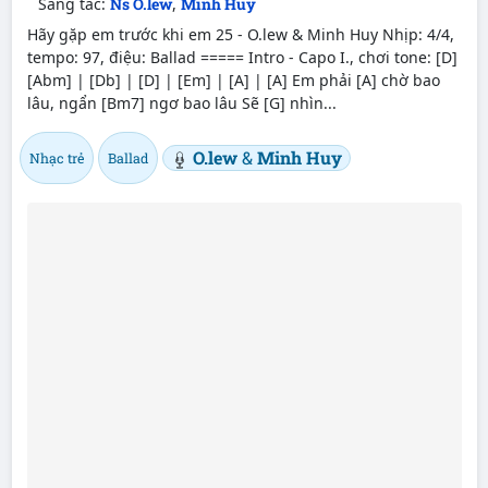
Sáng tác:
Ns O.lew
,
Minh Huy
Hãy gặp em trước khi em 25 - O.lew & Minh Huy Nhịp: 4/4,
tempo: 97, điệu: Ballad ===== Intro - Capo I., chơi tone: [D]
[Abm] | [Db] | [D] | [Em] | [A] | [A] Em phải [A] chờ bao
lâu, ngẩn [Bm7] ngơ bao lâu Sẽ [G] nhìn...
O.lew
&
Minh Huy
Nhạc trẻ
Ballad