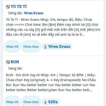
TÒ TE TÍ
Sáng tác:
Wren Evans
Tò Te Tí - Wren Evans Nhịp: 3/4, tempo: 80, điệu: Chưa
chọn ===== Chơi tone: Bm [Bm] Đêm nay mình loi [G] choi
những câu ca này [D] giữ mãi mãi trên đôi [G] môi [Bm] Em
đâu còn lẻ [Am] loi về bên đây với anh ta tò te tí...
Wren Evans
Nhạc trẻ
Chưa chọn
RUN
Sáng tác:
RUN - Em Xinh Say Hi Nhịp: 4/4 | Tempo: 92 BPM | Điệu:
Chưa chọn Key (original): A → Key (transposed): No Châu
Bùi: Run You better better run You better better run You
better better Better betterLyHan Run You better bett...
52Hz
Nhạc trẻ
Chưa chọn