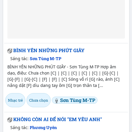
BÌNH YÊN NHỮNG PHÚT GIÂY
Sáng tác:
Sơn Tùng M-TP
BÌNH YÊN NHỮNG PHÚT GIÂY - Sơn Tùng M-TP Hợp âm
dạo, điệu: Chưa chọn [C] | [C] | [C] | [C] | [C] | [G]-[C] |
[G]-[F] | [G]-[C] | [F] | [F] | [C] Sóng vỗ rì [G] rào, ánh [C]
nắng dật [F] dìu dang tay ôm [G] trọn thân ta [...
Sơn Tùng M-TP
Nhạc trẻ
Chưa chọn
KHÔNG CÒN AI ĐỂ NÓI "EM YÊU ANH"
Sáng tác:
Phương Uyên