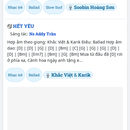
Soobin Hoàng Sơn
Nhạc trẻ
Ballad
Slow Surf
HẾT YÊU
Sáng tác:
Ns Addy Trần
Hợp âm theo giọng: Khắc Việt & Karik Điệu: Ballad Hợp âm
dao: [D] | [D] | [G] | [D] | [Bm] | [C] [G] | [G] | [G] | [D] |
[D] | [Bm] | [Em7] | [Bm] | [G] [Bm] Mưa từ đâu đã [D] rơi
ở phía xa, Cành hoa ngày anh tặng e...
Khắc Việt
&
Karik
Nhạc trẻ
Ballad