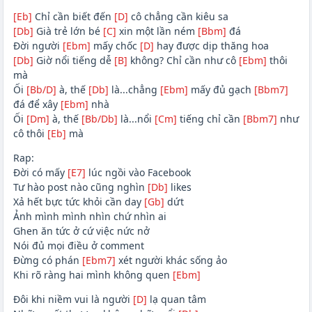
[Eb]
Chỉ cần biết đến
[D]
cô chẳng cần kiêu sa
[Db]
Già trẻ lớn bé
[C]
xin một lần ném
[Bbm]
đá
Đời người
[Ebm]
mấy chốc
[D]
hay được dịp thăng hoa
[Db]
Giờ nổi tiếng dễ
[B]
không? Chỉ cần như cô
[Ebm]
thôi
mà
Ối
[Bb/D]
à, thế
[Db]
là...chẳng
[Ebm]
mấy đủ gạch
[Bbm7]
đá để xây
[Ebm]
nhà
Ối
[Dm]
à, thế
[Bb/Db]
là...nổi
[Cm]
tiếng chỉ cần
[Bbm7]
như
cô thôi
[Eb]
mà
Rap:
Đời có mấy
[E7]
lúc ngồi vào Facebook
Tư hào post nào cũng nghìn
[Db]
likes
Xả hết bực tức khỏi cần day
[Gb]
dứt
Ảnh mình mình nhìn chứ nhìn ai
Ghen ăn tức ở cứ việc nức nở
Nói đủ mọi điều ở comment
Đừng có phán
[Ebm7]
xét người khác sống ảo
Khi rõ ràng hai mình không quen
[Ebm]
Đôi khi niềm vui là người
[D]
lạ quan tâm