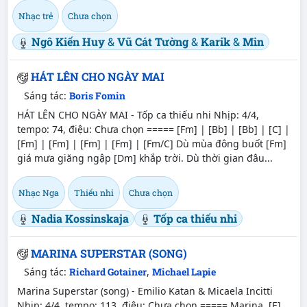
Nhạc trẻ
Chưa chọn
Ngô Kiến Huy
&
Vũ Cát Tường
&
Karik
&
Min
HÁT LÊN CHO NGÀY MAI
Sáng tác:
Boris Fomin
HÁT LÊN CHO NGÀY MAI - Tốp ca thiếu nhi Nhịp: 4/4,
tempo: 74, điệu: Chưa chọn ===== [Fm] | [Bb] | [Bb] | [C] |
[Fm] | [Fm] | [Fm] | [Fm] | [Fm/C] Dù mùa đông buốt [Fm]
giá mưa giăng ngập [Dm] khắp trời. Dù thời gian đâu...
Nhạc Nga
Thiếu nhi
Chưa chọn
Nadia Kossinskaja
Tốp ca thiếu nhi
MARINA SUPERSTAR (SONG)
Sáng tác:
Richard Gotainer
,
Michael Lapie
Marina Superstar (song) - Emilio Katan & Micaela Incitti
Nhịp: 4/4, tempo: 113, điệu: Chưa chọn ===== Marina, [E]