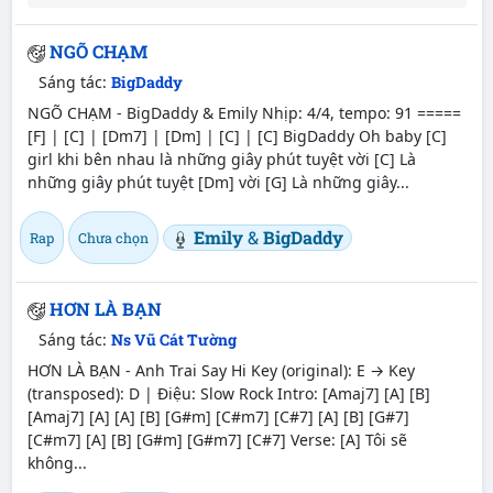
NGÕ CHẠM
Sáng tác:
BigDaddy
NGÕ CHẠM - BigDaddy & Emily Nhịp: 4/4, tempo: 91 =====
[F] | [C] | [Dm7] | [Dm] | [C] | [C] BigDaddy Oh baby [C]
girl khi bên nhau là những giây phút tuyệt vời [C] Là
những giây phút tuyệt [Dm] vời [G] Là những giây...
Emily
&
BigDaddy
Rap
Chưa chọn
HƠN LÀ BẠN
Sáng tác:
Ns Vũ Cát Tường
HƠN LÀ BẠN - Anh Trai Say Hi Key (original): E → Key
(transposed): D | Điệu: Slow Rock Intro: [Amaj7] [A] [B]
[Amaj7] [A] [A] [B] [G#m] [C#m7] [C#7] [A] [B] [G#7]
[C#m7] [A] [B] [G#m] [G#m7] [C#7] Verse: [A] Tôi sẽ
không...