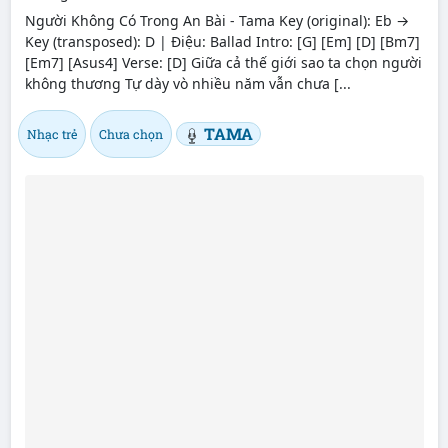
Người Không Có Trong An Bài - Tama Key (original): Eb →
Key (transposed): D | Điệu: Ballad Intro: [G] [Em] [D] [Bm7]
[Em7] [Asus4] Verse: [D] Giữa cả thế giới sao ta chọn người
không thương Tự dày vò nhiều năm vẫn chưa [...
TAMA
Nhạc trẻ
Chưa chọn