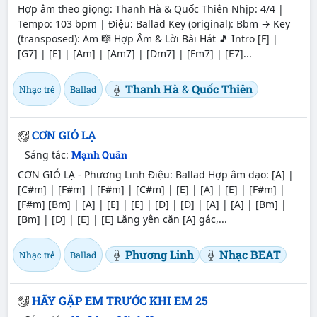
Hợp âm theo giọng: Thanh Hà & Quốc Thiên Nhịp: 4/4 |
Tempo: 103 bpm | Điệu: Ballad Key (original): Bbm → Key
(transposed): Am 🎼 Hợp Âm & Lời Bài Hát 🎵 Intro [F] |
[G7] | [E] | [Am] | [Am7] | [Dm7] | [Fm7] | [E7]...
Thanh Hà
&
Quốc Thiên
Nhạc trẻ
Ballad
CƠN GIÓ LẠ
Sáng tác:
Mạnh Quân
CƠN GIÓ LẠ - Phương Linh Điệu: Ballad Hợp âm dạo: [A] |
[C#m] | [F#m] | [F#m] | [C#m] | [E] | [A] | [E] | [F#m] |
[F#m] [Bm] | [A] | [E] | [E] | [D] | [D] | [A] | [A] | [Bm] |
[Bm] | [D] | [E] | [E] Lặng yên căn [A] gác,...
Phương Linh
Nhạc BEAT
Nhạc trẻ
Ballad
HÃY GẶP EM TRƯỚC KHI EM 25