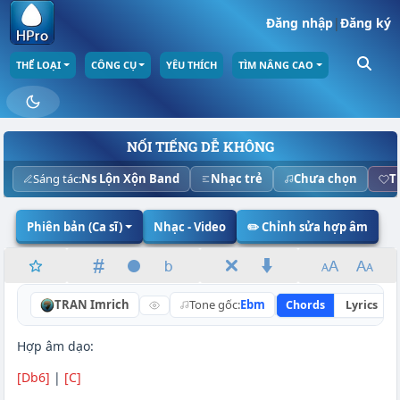
Đăng nhập
|
Đăng ký
THỂ LOẠI
CÔNG CỤ
YÊU THÍCH
TÌM NÂNG CAO
NỔI TIẾNG DỄ KHÔNG
Sáng tác:
Ns Lộn Xộn Band
Nhạc trẻ
Chưa chọn
T
Phiên bản (Ca sĩ)
Nhạc - Video
✏️ Chỉnh sửa hợp âm
TRAN Imrich
Tone gốc:
Ebm
Chords
Lyrics
Hợp âm dạo:
[Db6]
|
[C]