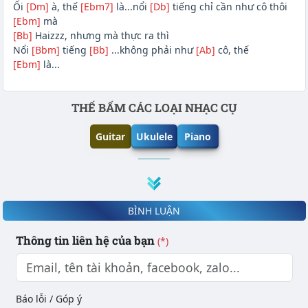
Ối
[Dm]
à, thế
[Ebm7]
là...nổi
[Db]
tiếng chỉ cần như cô thôi
[Ebm]
mà
[Bb]
Haizzz, nhưng mà thực ra thì
Nổi
[Bbm]
tiếng
[Bb]
...không phải như
[Ab]
cô, thế
[Ebm]
là...
Phần nội dung
THẾ BẤM CÁC LOẠI NHẠC CỤ
Guitar
Ukulele
Piano
BÌNH LUẬN
Thông tin liên hệ của bạn
(*)
Báo lỗi / Góp ý