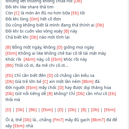
Những vết thương không chữa nổi
[Db]
Đôi khi like share thả tim
Còn
[C]
là món ăn đủ no hơn bữa
[Eb]
tối
Đôi khi lòng
[Dm]
hết cô đơn
Dù cũng không biết là mình đang thả thính ai
[Db]
Đôi khi bị cuốn vào vòng xoáy
[B]
này
Chả biết khi
[Db]
nào mới tỉnh lại
[B]
Bỗng một ngày, không
[D]
giống mọi ngày
[Ebm]
Không ai like không chê bai cô tê tái mặt mày
Khóc rồi
[Abm]
này, cô
[Ebm]
khóc rồi này
[Bb]
Thôi cô ơi, đa mê chi cô ơi...
[Eb]
Chỉ cần biết đến
[D]
cô chẳng cần kiêu sa
[Db]
Già trẻ lớn bé
[C]
xin một lần ném
[Bbm]
đá
Đời người
[Ebm]
mấy chốc
[D]
hay được dịp thăng hoa
[Db]
Giờ nổi tiếng dễ
[B]
không? Chỉ
[Db]
cần như cô
[Eb]
thôi mà
[D]
|
[Db]
|
[Bb]
|
[Ebm]
|
[D]
|
[Db]
|
[B]
|
[Db]
|
[Ebm]
Ối à, thế
[Db]
là...chẳng
[Fm7]
mấy đủ gạch
[Bbm7]
đá để
xây
[Ebm]
nhà