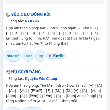
YÊU NHƯ ĐÚNG RỒI
Sáng tác:
Ns Karik
Hợp âm theo giọng: Karik Intro(Capo ngăn I) - Disco: [C] |
[C] | [C] | [C] | [C] | [G] | [G] | [C] | [C] | [F] | [F] | [C]
Em xinh lung [C] linh, tươi như đoá [G] hoa Từ khi ta gặp
nhau tim tôi hát [Am7] ca Không thể [...
Karik
Nhạc trẻ
Disco
Rap
NỤ CƯỜI ĐẮNG
Sáng tác:
Nguyễn Văn Chung
Hợp âm theo giọng: The Men Intro - Slow Ballad : [A] | [A]
| [Ab] | [Ab] | [F#m7] | [E] | [Db] | [Db] [A] | [A] | [Abm] |
[Abm] | [A] | [F#m] | [C#m] | [A] 1. [Dbm] Anh cứ ngỡ [B]
rằng Những niềm [A] vui là mãi [Dbm] mãi...