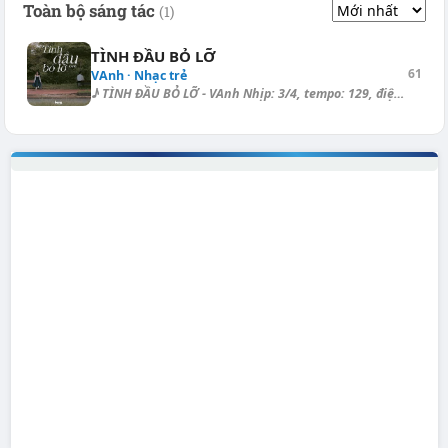
Toàn bộ sáng tác
(1)
TÌNH ĐẦU BỎ LỠ
61
VAnh · Nhạc trẻ
♪ TÌNH ĐẦU BỎ LỠ - VAnh Nhịp: 3/4, tempo: 129, điệu: Rock Ballad ===== [...