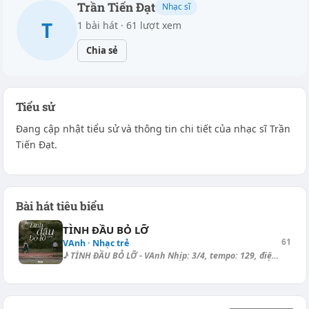
Trần Tiến Đạt
Nhạc sĩ
T
1 bài hát · 61 lượt xem
Chia sẻ
Tiểu sử
Đang cập nhật tiểu sử và thông tin chi tiết của nhạc sĩ Trần
Tiến Đạt.
Bài hát tiêu biểu
TÌNH ĐẦU BỎ LỠ
61
VAnh · Nhạc trẻ
♪ TÌNH ĐẦU BỎ LỠ - VAnh Nhịp: 3/4, tempo: 129, điệu: Rock Ballad ===== [...