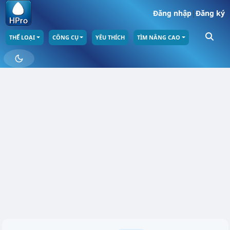
Đăng nhập
|
Đăng ký
THỂ LOẠI
CÔNG CỤ
YÊU THÍCH
TÌM NÂNG CAO