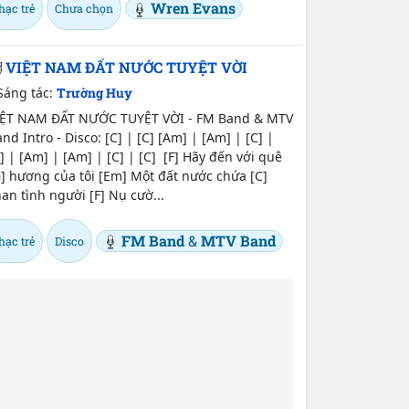
Wren Evans
hạc trẻ
Chưa chọn
VIỆT NAM ĐẤT NƯỚC TUYỆT VỜI
Sáng tác:
Trường Huy
IỆT NAM ĐẤT NƯỚC TUYỆT VỜI - FM Band & MTV
nd Intro - Disco: [C] | [C] [Am] | [Am] | [C] |
] | [Am] | [Am] | [C] | [C] [F] Hãy đến với quê
] hương của tôi [Em] Một đất nước chứa [C]
an tình người [F] Nụ cườ...
FM Band
&
MTV Band
hạc trẻ
Disco