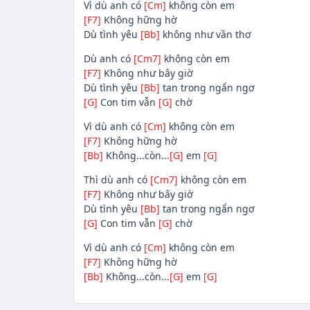
Vì dù anh có
[Cm]
không còn em
[F7]
Không hững hờ
Dù tình yêu
[Bb]
không như vần thơ
Dù anh có
[Cm7]
không còn em
[F7]
Không như bây giờ
Dù tình yêu
[Bb]
tan trong ngẩn ngơ
[G]
Con tim vẫn
[G]
chờ
Vì dù anh có
[Cm]
không còn em
[F7]
Không hững hờ
[Bb]
Không...còn...
[G]
em
[G]
Thì dù anh có
[Cm7]
không còn em
[F7]
Không như bây giờ
Dù tình yêu
[Bb]
tan trong ngẩn ngơ
[G]
Con tim vẫn
[G]
chờ
Vì dù anh có
[Cm]
không còn em
[F7]
Không hững hờ
[Bb]
Không...còn...
[G]
em
[G]