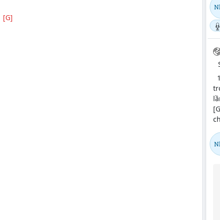
N
|
[G]
1
tr
lầ
[
ch
N