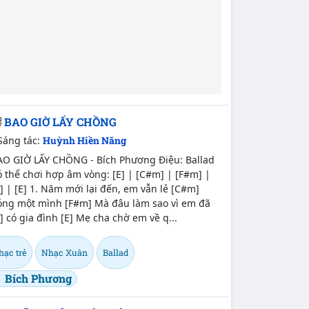
BAO GIỜ LẤY CHỒNG
Sáng tác:
Huỳnh Hiền Năng
AO GIỜ LẤY CHỒNG - Bích Phương Điệu: Ballad
 thể chơi hợp âm vòng: [E] | [C#m] | [F#m] |
] | [E] 1. Năm mới lại đến, em vẫn lẻ [C#m]
óng một mình [F#m] Mà đâu làm sao vì em đã
] có gia đình [E] Mẹ cha chờ em về q...
hạc trẻ
Nhạc Xuân
Ballad
Bích Phương