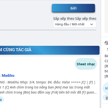
Gửi
Sắp xếp theo
Sắp xếp theo
M CÙNG TÁC GIẢ
B
Có
Sheet nhạc
[B
b
:
Madihu
[B
 - Madihu Nhịp: 3/4, tempo: 84, điệu: Valse ===== [C] | [F] |
rse 1 [C] Anh chìm trong tia nắng ban [Am] mai lạc trong mắt
N
Anh chìm trong [Bm] bao đắm say [F/A] bên bờ môi đã [F] quen...
u