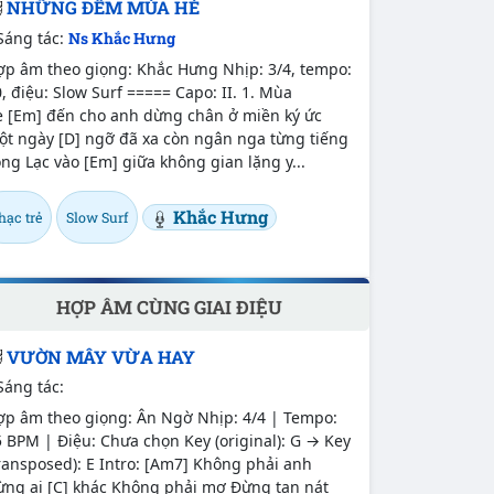
NHỮNG ĐÊM MÙA HÈ
Sáng tác:
Ns Khắc Hưng
ợp âm theo giọng: Khắc Hưng Nhịp: 3/4, tempo:
, điệu: Slow Surf ===== Capo: II. 1. Mùa
è [Em] đến cho anh dừng chân ở miền ký ức
ột ngày [D] ngỡ đã xa còn ngân nga từng tiếng
ng Lạc vào [Em] giữa không gian lặng y...
Khắc Hưng
hạc trẻ
Slow Surf
HỢP ÂM CÙNG GIAI ĐIỆU
VƯỜN MÂY VỪA HAY
Sáng tác:
ợp âm theo giọng: Ân Ngờ Nhịp: 4/4 | Tempo:
 BPM | Điệu: Chưa chọn Key (original): G → Key
ransposed): E Intro: [Am7] Không phải anh
ừng ai [C] khác Không phải mơ Đừng tan nát