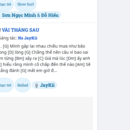
hạc trẻ
Slow Surf
Sơn Ngọc Minh
&
Đỗ Hiếu
VÀI THÁNG SAU
Sáng tác:
Ns JayKii
. [G] Mình gặp lại nhau chiều mưa như bão
ong [D] lòng [G] Chẳng thể nên câu vì bao sai
m từng [Bm] xảy ra [C] Giá mà lúc [Dm] ấy anh
G] hiểu rằng mình cố chấp đến thế nào [Am] Sẽ
ẳng đánh [G] mất em giờ đ...
JayKii
hạc trẻ
Ballad