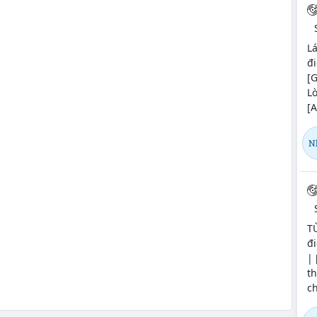
Lá
đi
[G
L
[A
N
T
đi
| 
th
ch