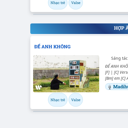
Nhạc trẻ
Valse
HỢP 
ĐỂ ANH KHÔNG
Sáng tác
ĐỂ ANH KHÔNG
[F] | [C] Ve
[Bm] em [C] 
Madih
Nhạc trẻ
Valse