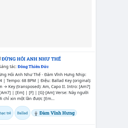
ĐỪNG HỎI ANH NHƯ THẾ
Sáng tác:
Đông Thiên Đức
ừng Hỏi Anh Như Thế - Đàm Vĩnh Hưng Nhịp:
4 | Tempo: 68 BPM | Điệu: Ballad Key (original):
 → Key (transposed): Am, Capo II. Intro: [Am7]
[Am7] | [Em] | [F] | [G]-[Am] Verse: Này người
i chỉ xin một lần được [Em...
Đàm Vĩnh Hưng
hạc trẻ
Ballad