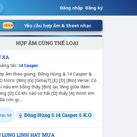
Đăng nhập
|
Đăng ký
Yêu cầu hợp âm & Sheet nhạc
HỢP ÂM CÙNG THỂ LOẠI
XA
Sáng tác:
14 Casper
ợp âm theo giọng: Đông Hùng & 14 Casper &
O Intro: [Bm] [G] [Gmaj7] [E] [D] [Bm] Verse: Có
i nào em bỗng thấy [Bm] lạc lõng giữa đám
ng [D] Có khi nào sợ hãi [D] thấy [A] mình em
ữa cơn gi...
Đông Hùng
&
14 Casper
&
K.O
hạc trẻ
LUNG LINH HẠT MƯA