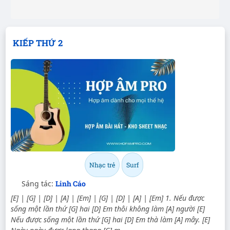
KIẾP THỨ 2
Nhạc trẻ
Surf
Sáng tác:
Linh Cáo
[E] | [G] | [D] | [A] | [Em] | [G] | [D] | [A] | [Em] 1. Nếu được
sống một lần thứ [G] hai [D] Em thôi không làm [A] người [E]
Nếu được sống một lần thứ [G] hai [D] Em thà làm [A] mây. [E]