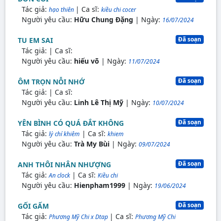
Tác giả:
| Ca sĩ:
hạo thiên
kiều chi cocer
Người yêu cầu:
Hữu Chung Đặng
| Ngày:
16/07/2024
Đã soạn
TU EM SAI
Tác giả:
| Ca sĩ:
Người yêu cầu:
hiếu võ
| Ngày:
11/07/2024
Đã soạn
ÔM TRỌN NỖI NHỚ
Tác giả:
| Ca sĩ:
Người yêu cầu:
Linh Lê Thị Mỹ
| Ngày:
10/07/2024
Đã soạn
YÊN BÌNH CÓ QUÁ ĐẮT KHÔNG
Tác giả:
| Ca sĩ:
lý chí khiêm
khiem
Người yêu cầu:
Trà My Bùi
| Ngày:
09/07/2024
Đã soạn
ANH THÔI NHÂN NHƯỢNG
Tác giả:
| Ca sĩ:
An clock
Kiều chi
Người yêu cầu:
Hienpham1999
| Ngày:
19/06/2024
Đã soạn
GỐI GẤM
Tác giả:
| Ca sĩ:
Phương Mỹ Chi x Dtap
Phương Mỹ Chi