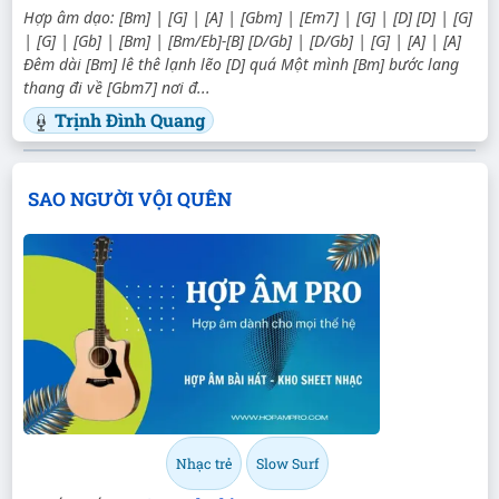
Hợp âm dạo: [Bm] | [G] | [A] | [Gbm] | [Em7] | [G] | [D] [D] | [G]
| [G] | [Gb] | [Bm] | [Bm/Eb]-[B] [D/Gb] | [D/Gb] | [G] | [A] | [A]
Đêm dài [Bm] lê thê lạnh lẽo [D] quá Một mình [Bm] bước lang
thang đi về [Gbm7] nơi đ...
Trịnh Đình Quang
SAO NGƯỜI VỘI QUÊN
Nhạc trẻ
Slow Surf