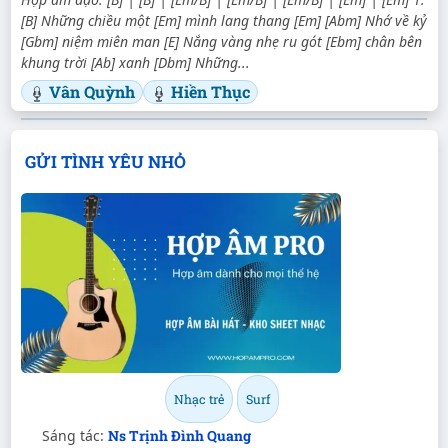
[B] Những chiều một [Em] mình lang thang [Em] [Abm] Nhớ về kỷ
[Gbm] niệm miên man [E] Nắng vàng nhẹ ru gót [Ebm] chân bên
khung trời [Ab] xanh [Dbm] Những...
Vân Quỳnh
Hiền Thục
GỬI TÌNH YÊU NHỎ
Nhạc trẻ
Surf
Sáng tác:
Ns Trịnh Đình Quang