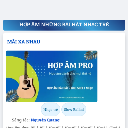
HỢP ÂM NHỮNG BÀI HÁT NHẠC TRẺ
MÃI XA NHAU
Nhạc trẻ
Slow Ballad
Sáng tác:
Nguyễn Quang
Hợp âm dạo: [B] | [B] | [Em/B] | [Em/B] | [Em/B] | [Em] | [Em] 1.