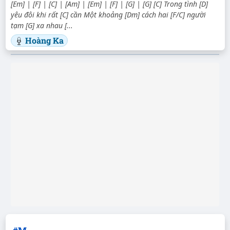
[Em] | [F] | [C] | [Am] | [Em] | [F] | [G] | [G] [C] Trong tình [D]
yêu đôi khi rất [C] cần Một khoảng [Dm] cách hai [F/C] người
tạm [G] xa nhau [...
Hoàng Ka