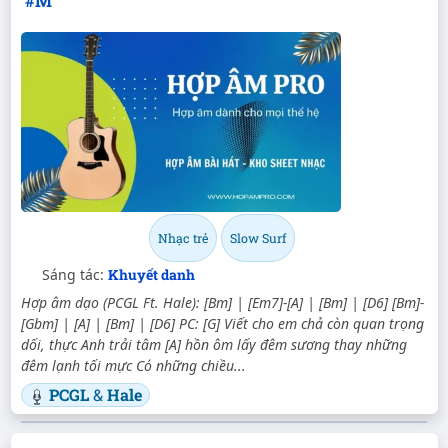
#M
Nhạc trẻ
Slow Surf
Sáng tác:
Khuyết danh
Hợp âm dạo (PCGL Ft. Hale): [Bm] | [Em7]-[A] | [Bm] | [D6] [Bm]-
[Gbm] | [A] | [Bm] | [D6] PC: [G] Viết cho em chả còn quan trọng
dối, thực Anh trải tâm [A] hồn ôm lấy đêm sương thay những
đêm lạnh tối mực Có những chiều...
PCGL
&
Hale