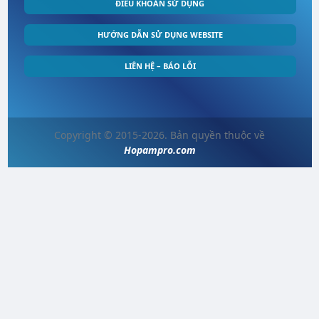
ĐIỀU KHOẢN SỬ DỤNG
HƯỚNG DẪN SỬ DỤNG WEBSITE
LIÊN HỆ – BÁO LỖI
Copyright © 2015-2026. Bản quyền thuộc về
Hopampro.com