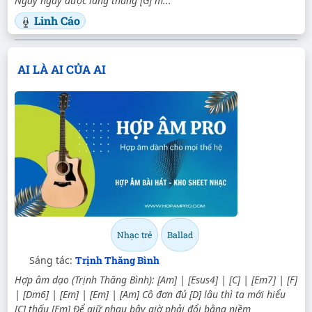
Ngày ngày được lang thang [G] m...
Linh Cáo
AI LÀ AI CỦA AI
Nhạc trẻ
Ballad
Sáng tác:
Trịnh Thăng Bình
Hợp âm dạo (Trịnh Thăng Bình): [Am] | [Esus4] | [C] | [Em7] | [F]
| [Dm6] | [Em] | [Em] | [Am] Cô đơn đủ [D] lâu thì ta mới hiểu
[C] thấu [Em] Để giữ nhau bây giờ phải đổi bằng niềm