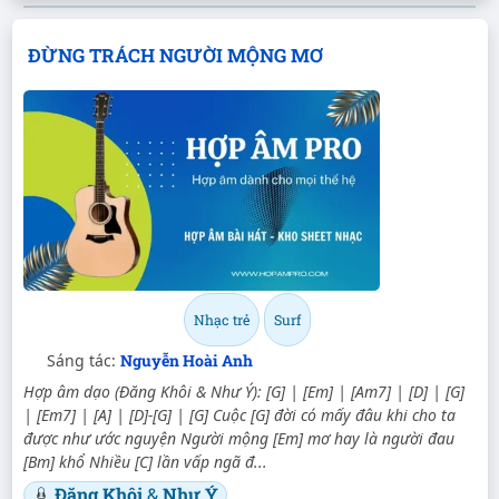
ĐỪNG TRÁCH NGƯỜI MỘNG MƠ
Nhạc trẻ
Surf
Sáng tác:
Nguyễn Hoài Anh
Hợp âm dạo (Đăng Khôi & Như Ý): [G] | [Em] | [Am7] | [D] | [G]
| [Em7] | [A] | [D]-[G] | [G] Cuộc [G] đời có mấy đâu khi cho ta
được như ước nguyện Người mộng [Em] mơ hay là người đau
[Bm] khổ Nhiều [C] lần vấp ngã đ...
Đăng Khôi
&
Như Ý