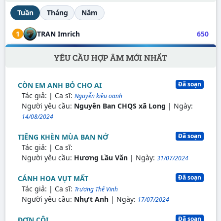
Tuần
Tháng
Năm
1
TRAN Imrich
650
YÊU CẦU HỢP ÂM MỚI NHẤT
Đã soạn
CÒN EM ANH BỎ CHO AI
Tác giả:
| Ca sĩ:
Nguyễn kiều oanh
Người yêu cầu:
Nguyên Ban CHQS xã Long
| Ngày:
14/08/2024
Đã soạn
TIẾNG KHÈN MÙA BAN NỞ
Tác giả:
| Ca sĩ:
Người yêu cầu:
Hương Lầu Văn
| Ngày:
31/07/2024
Đã soạn
CÁNH HOA VỤT MẤT
Tác giả:
| Ca sĩ:
Trương Thế Vinh
Người yêu cầu:
Nhựt Anh
| Ngày:
17/07/2024
Đã soạn
ĐƠN CÔI