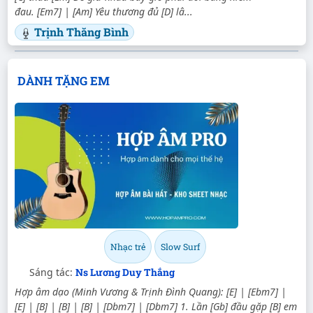
đau. [Em7] | [Am] Yêu thương đủ [D] lâ...
Trịnh Thăng Bình
DÀNH TẶNG EM
Nhạc trẻ
Slow Surf
Sáng tác:
Ns Lương Duy Thắng
Hợp âm dạo (Minh Vương & Trịnh Đình Quang): [E] | [Ebm7] |
[E] | [B] | [B] | [B] | [Dbm7] | [Dbm7] 1. Lần [Gb] đầu gặp [B] em