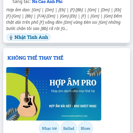
Sáng tác:
Ns Cao Anh Phi
Hợp âm dạo: [Gm] | [Dm] | [Eb] | [F]-[Bb] | [Gm] | [Dm] | [Eb]
[F]-[Gm] | [Bb] | [F/A]-[Dm] | [Gm]-[Eb] | [F] | [Gm] | [Gm] Đêm
thật dài trên phố [F] vắng đèn [Dm] vàng Đèn soi [Gm] những
bước chân tôi sao [Bb] rã rời [G...
Nhật Tinh Anh
KHÔNG THỂ THAY THẾ
Nhạc trẻ
Ballad
Blues