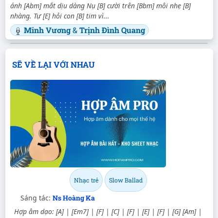
ánh [Abm] mắt dịu dàng Nụ [B] cười trên [Bbm] môi nhẹ [B]
nhàng. Tự [E] hỏi con [B] tim vì...
Minh Vương
&
Trịnh Đình Quang
SẼ VỀ LẠI VỚI NHAU
Nhạc trẻ
Slow Ballad
Sáng tác:
Ns Hoàng Ka
Hợp âm dạo: [A] | [Em7] | [F] | [C] | [F] | [E] | [F] | [G] [Am] |