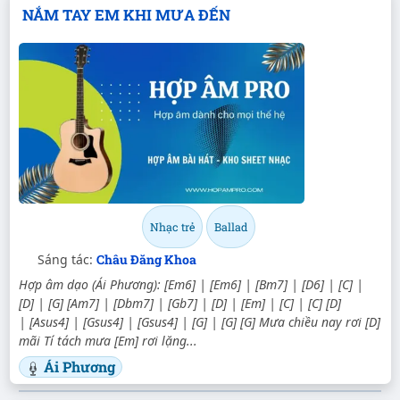
NẮM TAY EM KHI MƯA ĐẾN
Nhạc trẻ
Ballad
Sáng tác:
Châu Đăng Khoa
Hợp âm dạo (Ái Phương): [Em6] | [Em6] | [Bm7] | [D6] | [C] |
[D] | [G] [Am7] | [Dbm7] | [Gb7] | [D] | [Em] | [C] | [C] [D]
| [Asus4] | [Gsus4] | [Gsus4] | [G] | [G] [G] Mưa chiều nay rơi [D]
mãi Tí tách mưa [Em] rơi lặng...
Ái Phương