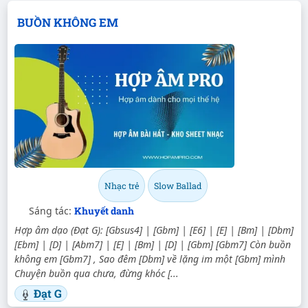
BUỒN KHÔNG EM
Nhạc trẻ
Slow Ballad
Sáng tác:
Khuyết danh
Hợp âm dạo (Đạt G): [Gbsus4] | [Gbm] | [E6] | [E] | [Bm] | [Dbm]
[Ebm] | [D] | [Abm7] | [E] | [Bm] | [D] | [Gbm] [Gbm7] Còn buồn
không em [Gbm7] , Sao đêm [Dbm] về lặng im một [Gbm] mình
Chuyện buồn qua chưa, đừng khóc [...
Đạt G