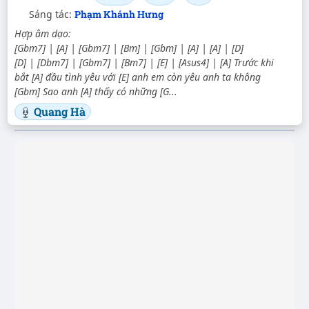
Sáng tác:
Phạm Khánh Hưng
Hợp âm dạo:
[Gbm7] | [A] | [Gbm7] | [Bm] | [Gbm] | [A] | [A] | [D]
[D] | [Dbm7] | [Gbm7] | [Bm7] | [E] | [Asus4] | [A] Trước khi
bắt [A] đầu tình yêu với [E] anh em còn yêu anh ta không
[Gbm] Sao anh [A] thấy có những [G...
Quang Hà