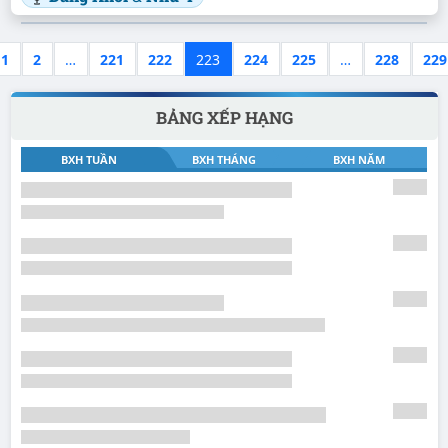
1
2
…
221
222
223
224
225
…
228
229
BẢNG XẾP HẠNG
BXH TUẦN
BXH THÁNG
BXH NĂM