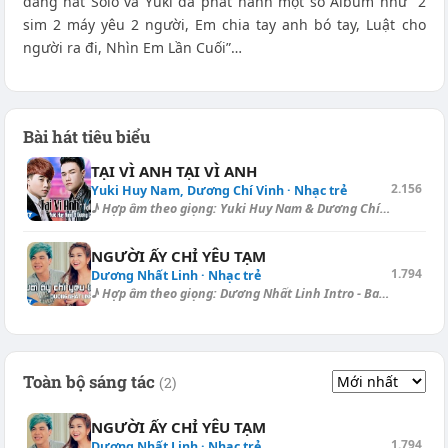
đang hát Solo và Yuki đã phát hành một số Album như “2
sim 2 máy yêu 2 người, Em chia tay anh bó tay, Luật cho
người ra đi, Nhìn Em Lần Cuối”…
Bài hát tiêu biểu
TẠI VÌ ANH TẠI VÌ ANH
2.156
Yuki Huy Nam, Dương Chí Vinh · Nhạc trẻ
♪ Hợp âm theo giọng: Yuki Huy Nam & Dương Chí Vinh TẠI VÌ ANH TẠI VÌ...
NGƯỜI ẤY CHỈ YÊU TẠM
1.794
Dương Nhất Linh · Nhạc trẻ
♪ Hợp âm theo giọng: Dương Nhất Linh Intro - Ballad (Capo ngăn I.): [G]...
Toàn bộ sáng tác
(2)
NGƯỜI ẤY CHỈ YÊU TẠM
1.794
Dương Nhất Linh · Nhạc trẻ