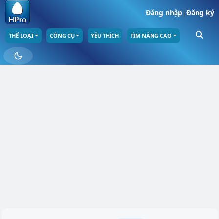
Đăng nhập
|
Đăng ký
THỂ LOẠI
CÔNG CỤ
YÊU THÍCH
TÌM NÂNG CAO