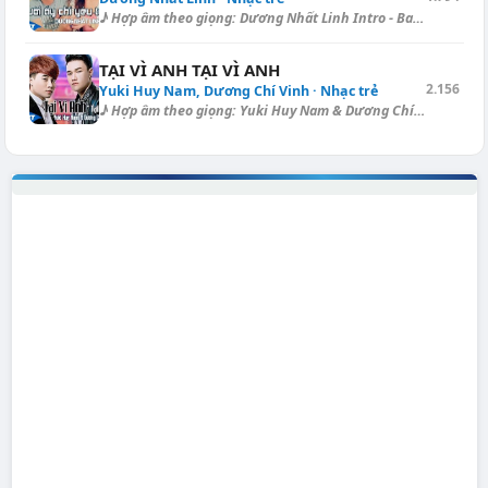
♪ Hợp âm theo giọng: Dương Nhất Linh Intro - Ballad (Capo ngăn I.): [G]...
TẠI VÌ ANH TẠI VÌ ANH
2.156
Yuki Huy Nam, Dương Chí Vinh · Nhạc trẻ
♪ Hợp âm theo giọng: Yuki Huy Nam & Dương Chí Vinh TẠI VÌ ANH TẠI VÌ...